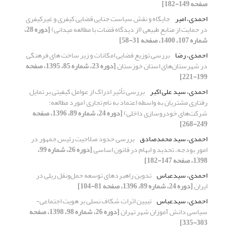
صفحه 149-182]
احمدی، امیر
جایگاه و نقش سیاست ‌جنایی ‌قضایی کیفری و غیرکیفری
در حمایت از منابع ‌طبیعی (از دیدگاه قضات با مطالعه میدانی)
[دوره 28،
شماره 107، 1400، صفحه 31-58]
احمدی، رضا
بررسی توزیع فضایی امکانات و زیر ساخت های فرهنگی
در شهرستان‌های استان خوزستان
[دوره 23، شماره 85، 1395، صفحه
199-221]
احمدی، سید علی اکبر
بررسی تأثیر ادراک از عوامل کیفیتی بر تمایل
رفتاری مشتریان به واسطه اعتماد به نام تجاری (مورد مطالعه:
شرکت‌های خودروسازی داخلی)
[دوره 24، شماره 89، 1396، صفحه
249-268]
احمدی، سید محمدصادق
بررسی حدود صلاحیت رئیس جمهور در
امور بودجه، تحدید و ابهام در قانون اساسی
[دوره 26، شماره 99،
1398، صفحه 147-182]
احمدی، سیدعباس
تدوین راهبردهای توسعه حمل‌ونقل ریلی در
ایران
[دوره 24، شماره 89، 1396، صفحه 81-104]
احمدی، سیدعباس
تبیین اثرات شکاف نسلی بر هویت اجتماعی-
سیاسی دانش آموزان شهر تهران
[دوره 26، شماره 98، 1398، صفحه
303-335]