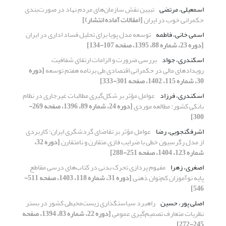
اسمعیلی، مرتضی
تبیین نقش سازمان‌های مردم نهاد در صورت‌بندی
حکمرانی خوب در ایران
[(مقالات آماده انتشار)]
اسمی خانی، فاطمه
توسعه مدل پویا برای تحلیل فساد اداری در ایران
[دوره 23، شماره 88، 1395، صفحه 107-134]
اسکندری، جواد
بررسی ضرورت و الزامات ارتقای شفافیت
رویدادهای مالی در حکمرانی اقتصادی طی برنامه هفتم توسعه
[دوره
30، شماره 115، 1402، صفحه 301-333]
اسکندری، فرزاد
عوامل مؤثر بر شکل‌گیری مطالبات غیرجاری در نظام
بانکی کشور: مطالعه موردی
[دوره 24، شماره 89، 1396، صفحه 269-
300]
اشرفگنجویی، رضا
عوامل مؤثر بر تقاضای گردشگری ایران: کاربردی
از مدل رگرسیون خطی با ضرایب فازی متقارن و نامتقارن
[دوره 32،
شماره 123، 1404، صفحه 251-288]
اصغری، زهرا
مفهوم پردازی تحرک ‌بدنی در کتاب‌های درسی مقاطع
پایه نوآموزان کم‌توان ذهنی
[دوره 31، شماره 118، 1403، صفحه 511-
546]
اصلی پور، حسین
راهبرد سیاستگذاری زیست‌محیطی کشور در بستر
نظریات متعارف تصمیم‌گیری عمومی
[دوره 22، شماره 83، 1394، صفحه
245-272]