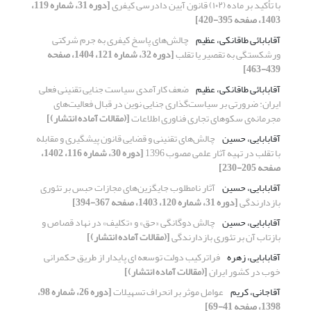
با تأکید بر ماده (۱۰۲) قانون آیین دادرسی کیفری
[دوره 31، شماره 119،
1403، صفحه 395-420]
آقابابائی طاقانکی، عظیم
چالش‌های پاسخ کیفری به جرم شرکتی
ورشکستگی به تقصیر یا تقلب
[دوره 32، شماره 121، 1404، صفحه
439-463]
آقابابائی طاقانکی، عظیم
ضعف کارآمدی سیاست جنایی تقنینی فعلی
ایران: ضرورتی بر سیاست‌گذاری جنایی نوین در قبال فعالیت‌های
مجرمانه‌ی سکوهای تجاری فناوری اطلاعات
[(مقالات آماده انتشار)]
آقابابایی، حسین
چالش‌های تقنینی و قضایی قانون پیشگیری و مقابله
با تقلب در تهیه آثار علمی مصوب 1396
[دوره 30، شماره 116، 1402،
صفحه 205-230]
آقابابایی، حسین
آثار نامطلوب جایگزین‌های مجازات حبس بر تئوری
بازدارندگی
[دوره 31، شماره 120، 1403، صفحه 367-394]
آقابابایی، حسین
چالش دوگانگی «حق» و «تکلیف» در نهاد قصاص و
بازتاب آن بر تئوری بازدارندگی
[(مقالات آماده انتشار)]
آقابابایی، زهره
فراترکیب دولت توسعه ای پایدار از طریق حکمرانی
خوب در کشور ایران
[(مقالات آماده انتشار)]
آقاجانی، کریم
عوامل موثر بر انحراف تسهیلات
[دوره 26، شماره 98،
1398، صفحه 41-69]