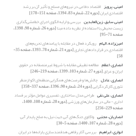
امینی، پرویز
اقتصاد دفاعی در نیروهای مسلح و تأثیر آن بر رشد
اقتصادی ایران
[دوره 22، شماره 83، 1394، صفحه 151-178]
امینی سابق، زین‌العابدین
بررسی و ارایه الگوی اجرای خط‌مشی‌گذاری
زیست محیطی با استفاده از نظریه داده مبنا
[دوره 26، شماره 98، 1398،
صفحه 71-95]
امین‌زاده، الهام
رویکرد فعال در مقابله با پیامدهای تحریم‌های
اقتصادی در قراردادهای تجاری
[دوره 21، شماره 78، 1393، صفحه 35-
58]
انصاری، اعظم
مطالعه تطبیقی مقابله با شروط غیرمنصفانه در حقوق
ایران و عراق
[دوره 27، شماره 103، 1399، صفحه 219-246]
انصاری، عادل
چالش‌ها و فرصت‌های همگرایی منطقه‌ای اکو ازمنظر
تئوری کارکردگرایی
[دوره 24، شماره 90، 1396، صفحه 337-358]
انصاری، علی نقی
طراحی مدل ساختاری – تفسیری عوامل مؤثر بر فساد
اداری - مالی در سازمان‏‌های ورزشی
[دوره 28، شماره 108، 1400،
صفحه 229-256]
انصاریان، مجتبی
واکاوی جنگ‌های آبی جهت نیل به صلح پایدار آبی
[دوره 28، شماره 107، 1400، صفحه 5-30]
انواری، ابراهیم
بررسی آثار رفاهی هدفمندسازی یارانه‌ها در ایران