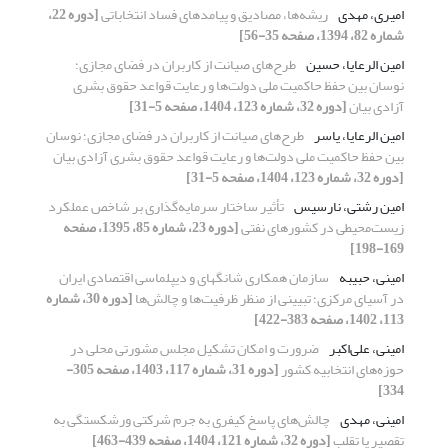
امیری، مهدی
ریشه‌ها، مصادیق و پیامدهای فساد انتخاباتی
[دوره 22،
شماره 82، 1394، صفحه 35-56]
امین الرعایا، حسین
طرح‌های صیانت از کاربران در فضای مجازی؛
نوسان بین حفظ حاکمیت ملی دولت‌ها و رعایت قواعد حقوق بشری
آزادی بیان
[دوره 32، شماره 123، 1404، صفحه 5-31]
امین الرعایا، یاسر
طرح‌های صیانت از کاربران در فضای مجازی؛ نوسان
بین حفظ حاکمیت ملی دولت‌ها و رعایت قواعد حقوق بشری آزادی بیان
[دوره 32، شماره 123، 1404، صفحه 5-31]
امین رشتی، نارسیس
تأثیر ساختار سرمایه‌گذاری بر شاخص عملکرد
زیست‌محیطی در کشورهای نفتی
[دوره 23، شماره 85، 1395، صفحه
169-198]
امینی، حبیبه
سازمان همکاری شانگهای و دیپلماسی اقتصادی ایران
در آسیای مرکزی؛ تبیینی از منظر ظرفیت‌ها و چالش‌ها
[دوره 30، شماره
113، 1402، صفحه 383-422]
امینی، علی‌اکبر
ضرورت و امکان تشکیل مجلس مشورتی محلی در
حوزه‌های انتخابیه کشور
[دوره 31، شماره 117، 1403، صفحه 305-
334]
امینی، مهدی
چالش‌های پاسخ کیفری به جرم شرکتی ورشکستگی به
تقصیر یا تقلب
[دوره 32، شماره 121، 1404، صفحه 439-463]