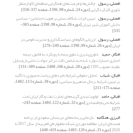
افضلی، رسول
چالش‌ها و فرصت‌های همگرایی منطقه‌ای اکو ازمنظر
تئوری کارکردگرایی
[دوره 24، شماره 90، 1396، صفحه 337-358]
افضلی، رسول
تبیین اثرات شکاف نسلی بر هویت اجتماعی- سیاسی
دانش آموزان شهر تهران
[دوره 26، شماره 98، 1398، صفحه 303-
335]
افضلی، رسول
ارزیابی الگوهای سیاستگذاری و مدیریت قومی در
ایران
[دوره 26، شماره 99، 1398، صفحه 249-276]
افکار، حمید
داوری‌پذیری دعاوی بیمه با رویکرد به قانون «بیمه
اجباری خسارات وارد شده به شخص ثالث در اثر حوادث ناشی از وسایل
نقلیه» مصوب 1395
[دوره 28، شماره 106، 1400، صفحه 309-331]
اقبال، شهاب
تحلیل حقوقی شرایط نامزدهای ریاست‌جمهوری با تأکید
بر تبیین شرایط «رجال مذهبی و سیاسی»
[دوره 30، شماره 113، 1402،
صفحه 175-211]
اقبالی، حامد
اولویت‌بندی گزینه‌های تجارت نفت و گاز ایران تحت
شرایط تحریم اقتصادی
[دوره 32، شماره 122، 1404، صفحه 243-
277]
البرزی، هنگامه
بازنمایی رسانه‌های عربستان سعودی از برنامه
هسته‌ای ایران: مطالعه موردی شبکه ماهواره‌ای العربیه از سال 2017 تا
2020
[دوره 31، شماره 120، 1403، صفحه 419-448]