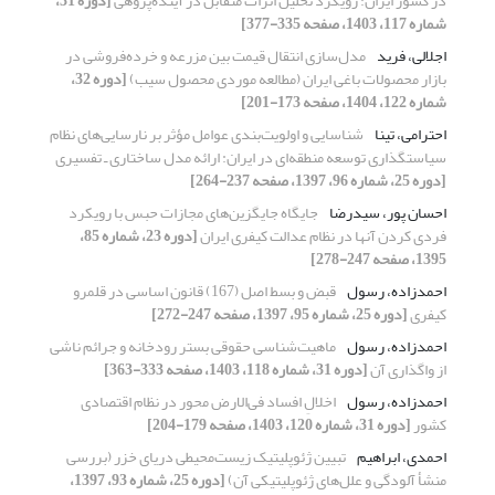
در کشور ایران: رویکرد تحلیل اثرات متقابل در آینده‌پژوهی
[دوره 31،
شماره 117، 1403، صفحه 335-377]
اجلالی، فرید
مدل‌سازی انتقال قیمت بین مزرعه و خرده‌فروشی در
بازار محصولات باغی ایران (مطالعه موردی محصول سیب)
[دوره 32،
شماره 122، 1404، صفحه 173-201]
احترامی، تینا
شناسایی و اولویت‌بندی عوامل مؤثر بر نارسایی‌های نظام
سیاستگذاری توسعه منطقه‌ای در ایران: ارائه مدل ساختاری ـ تفسیری
[دوره 25، شماره 96، 1397، صفحه 237-264]
احسان پور، سیدرضا
جایگاه جایگزین‌های مجازات حبس با رویکرد
فردی کردن آنها در نظام عدالت کیفری ایران
[دوره 23، شماره 85،
1395، صفحه 247-278]
احمدزاده، رسول
قبض و بسط اصل (167) قانون اساسی در قلمرو
کیفری
[دوره 25، شماره 95، 1397، صفحه 247-272]
احمدزاده، رسول
ماهیت‌شناسی حقوقی بستر رودخانه و جرائم ناشی
از واگذاری آن
[دوره 31، شماره 118، 1403، صفحه 333-363]
احمدزاده، رسول
اخلالِ افساد فی‌الارض محور در نظام اقتصادی
کشور
[دوره 31، شماره 120، 1403، صفحه 179-204]
احمدی، ابراهیم
تبیین ژئوپلیتیک زیست‌محیطی دریای خزر (بررسی
منشأ آلودگی و علل‌های ژئوپلیتیکی آن)
[دوره 25، شماره 93، 1397،