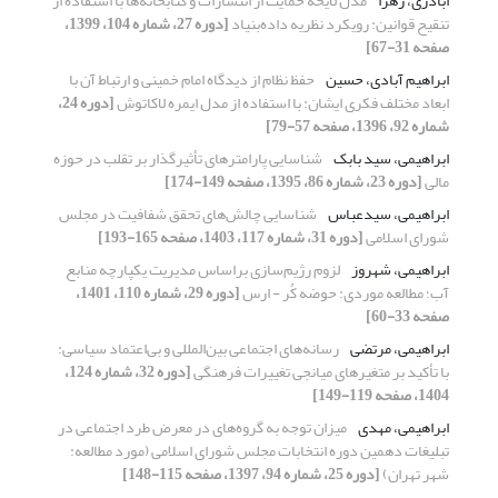
اباذری، زهرا
مدل لایحه حمایت از انتشارات و کتابخانه‌ها با استفاده از
تنقیح قوانین: رویکرد نظریه داده‌بنیاد
[دوره 27، شماره 104، 1399،
صفحه 31-67]
ابراهیم آبادی، حسین
حفظ نظام از دیدگاه امام خمینی و ارتباط آن با
ابعاد مختلف فکری ایشان: با استفاده از مدل ایمره لاکاتوش
[دوره 24،
شماره 92، 1396، صفحه 57-79]
ابراهیمی، سید بابک
شناسایی پارامترهای تأثیرگذار بر تقلب در حوزه
مالی
[دوره 23، شماره 86، 1395، صفحه 149-174]
ابراهیمی، سیدعباس
شناسایی چالش‌های تحقق شفافیت در مجلس
شورای اسلامی
[دوره 31، شماره 117، 1403، صفحه 165-193]
ابراهیمی، شهروز
لزوم رژیم‌سازی براساس مدیریت یکپارچه منابع
آب؛ مطالعه موردی: حوضه کُر - ارس
[دوره 29، شماره 110، 1401،
صفحه 33-60]
ابراهیمی، مرتضی
رسانه‌های اجتماعی بین‌المللی و بی‌اعتماد سیاسی:
با تأکید بر متغیرهای میانجی تغییرات فرهنگی
[دوره 32، شماره 124،
1404، صفحه 119-149]
ابراهیمی، مهدی
میزان توجه به گروه‌های در معرض طرد اجتماعی در
تبلیغات دهمین دوره انتخابات مجلس شورای اسلامی (مورد مطالعه:
شهر تهران)
[دوره 25، شماره 94، 1397، صفحه 115-148]