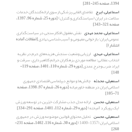
1394، صفحه 245-281]
اسماعیلی، ایرج
تقاضای القایی پزشکی ازسوی ارائه‌کنندگان خدمات
سلامت در ایران (سیاستگذاری و کنترل)
[دوره 25، شماره 96، 1397،
صفحه 321-343]
اسماعیلی، محمد مهدی
نقش مغفول افکارسنجی در سیاست‌گذاری
عمومی ایران: بازخوانی مفهومی و آسیب‌شناسی نهادی
[(مقالات آماده
انتشار)]
اسماعیلی، مهدی
ارزیابی وضعیت سنجش هزینه‌های جرم در نظریه
انتخاب عقلانی: مطالعه موردی بزهکاران جرائم کلاهبرداری، سرقت و
ایراد ضرب‌و‌جرح عمدی
[دوره 29، شماره 110، 1401، صفحه 119-
148]
اسمعیلی، محدثه
چالش‌ها و موانع دیپلماسی اقتصادی جمهوری
اسلامی ایران در منطقه خاورمیانه
[دوره 26، شماره 97، 1398، صفحه
71-105]
اسمعیلی، محسن
ارائه مدل جذب مشارکت خیّرین در توسعه ورزش
(یک رویکرد آمیخته)
[دوره 29، شماره 112، 1401، صفحه 291-334]
اسمعیلی، محسن
تحلیل محتوای قوانین موضوعه ورزش در جمهوری
اسلامی ایران (1357-1400)
[دوره 30، شماره 116، 1402، صفحه 231-
260]