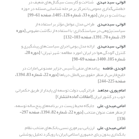
الوانی، سید مهدی
شناخت و کاربست سیگنال‌های ضعیف در
خط‌مشی‌گذاری عمومی با تمرکز بر مرحله شناسایی مسئله در حوزه
بهداشت و درمان
[دوره 33، شماره 126، 1405، صفحه 61-99]
الوانی، سید‌مهدی
طراحی مدل عوامل مؤثر بر استفاده از
سیاست‌پژوهی در سیاستگذاری؛ با استفاده از نگاشت مفهومی
[دوره
19، شماره 70، 1391، صفحه 103-132]
الوانی، سید‌مهدی
ارائه مدل بومی اجرای سیاست‌های پیشگیری و
کنترل آلودگی هوا در ایران (مورد مطالعه: شهر تهران)
[دوره 28،
شماره 105، 1400، صفحه 69-98]
الوندی، فاطمه
پیامدهای منفی تأسیس جزایر مصنوعی امارات در
خلیج‌فارس از منظر حقوق بین‌الملل دریاها
[دوره 22، شماره 83، 1394،
صفحه 225-244]
امام پوری، مجاهد
فراترکیب دولت توسعه ای پایدار از طریق حکمرانی
خوب در کشور ایران
[(مقالات آماده انتشار)]
امامی میبدی، علی
جایگاه محیط زیست در برنامه‌های پنج‌ساله توسعه،
از‌منظر هفت عنوان منتخب
[دوره 22، شماره 82، 1394، صفحه 297-
336]
امامی میبدی، علی
ارزیابی بهره‌وری نسبی بانک‌های منتخب نظام
بانکداری بدون ربای جمهوری اسلامی ایران با رویکرد تحلیل پوششی