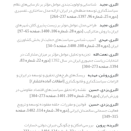
اکبری، مجید
شناسایی و اولویت‌بندی عوامل مؤثر بر نارسایی‌های نظام
سیاستگذاری توسعه منطقه‌ای در ایران: ارائه مدل ساختاری ـ تفسیری
[دوره 25، شماره 96، 1397، صفحه 237-264]
اکبری، مجید
طراحی مدل عوامل موثر بر زیست پذیری کلان شهرهای
ایران با روش متاترکیب
[دوره 28، شماره 106، 1400، صفحه 65-97]
اکبری، مهدی
آسیب شناسی سیاست‌‌های حمایت از بخش کشاورزی
ایران
[دوره 28، شماره 108، 1400، صفحه 5-34]
اکبری، نعمت الله
تجزیه و تحلیل عوامل مؤثر بر میزان مشارکت در
انتخابات ریاست جمهوری ایران در سال 1392
[دوره 22، شماره 83،
1394، صفحه 273-304]
اکبری روشن، مهدیه
ریسک‌های طرح‌های تحقیق و توسعه در ایران و
الزامات سیاستگذاری و قانونگذاری
[(مقالات آماده انتشار)]
اکبری یزدی، حسین
نقشه راه تحقق سیاست‌های اقتصاد مقاومتی در
ورزش ایران
[دوره 29، شماره 109، 1401، صفحه 273-304]
اکبری یزدی، حسین
قوانین و مقررات، حلقه مفقوده توسعه و ترویج
فعالیت جسمانی سالمندان ایرانی
[دوره 30، شماره 114، 1402، صفحه
315-349]
اکبرینه، پروین
بررسی امکان و چگونگی جبران دولتی خسارات