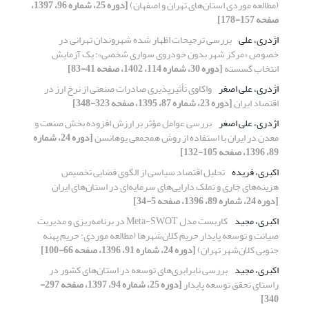
(مطالعه موردی استان‌های تهران و اصفهان)
[دوره 25، شماره 96، 1397،
صفحه 157-178]
اژدری، علی
بررسی ترجیحات اظهار شده شهروندان تهرانی در
خصوص «مرکز شهر بدون خودروی سواری شخصی»‌: یک آزمایش
انتخاب گسسته
[دوره 30، شماره 114، 1402، صفحه 41-83]
اژدری، علی اصغر
واکاوی تأثیر‌پذیری صادرات صنعتی از نرخ ارز در
اقتصاد ایران
[دوره 23، شماره 87، 1395، صفحه 323-348]
اژدری، علی اصغر
بررسی عوامل مؤثر بر ارزش افزوده بخش صنعت و
معدن در ایران با استفاده از روش همجمعی یوهانسن
[دوره 24، شماره
89، 1396، صفحه 105-132]
اکبری، فریده
تحلیل اقتصاد سیاسی از الگوی فضایی تخصیص
هزینه‌های جاری و تملک دارایی‌های سرمایه‌ای در استان‌های ایران
[دوره 24، شماره 89، 1396، صفحه 5-34]
اکبری، مجید
کاربست مدل Meta-SWOT در برنامه‌ریزی و مدیریت
صیانت و توسعه پایدار حریم کلان‌شهرها (مطالعه موردی: حریم پهنه
جنوبی کلان‌شهر تهران)
[دوره 24، شماره 91، 1396، صفحه 66-100]
اکبری، مجید
بررسی نابرابری‌های توسعه در استان‌های کشور در
راستای تحقق توسعه پایدار
[دوره 25، شماره 94، 1397، صفحه 297-
340]