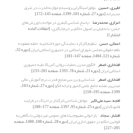
اطهری، حسین
نواوراسیاگرایی روسیه و موازنه قدرت در شرق
مدیترانه
[دوره 27، شماره 101، 1399، صفحه 145-172]
اعزازی، محمدرضا
«پاسخ شناسی کیفری در مواجه با ورزش های
خشن؛ با تحلیلی بر اصول حاکم بر جرم انگاری»
[(مقالات آماده
انتشار)]
اعمائی، حسن
تنظیم کارکرد نمایندگی حوزه انتخابیه؛ حلقه مفقوده
نظم حقوقی مجلس شورای اسلامی در جمهوری اسلامی ایران
[دوره 32،
شماره 121، 1404، صفحه 147-181]
افتخاری، اصغر
الگوی مدرن عملیات روانی آمریکا علیه جمهوری
اسلامی ایران
[دوره 21، شماره 78، 1393، صفحه 201-233]
افتخاری، اصغر
شناسایی و بررسی منابع قدرت نرم آموزش عالی
مبتنی‌بر نقشه جامع علمی کشور و ارائه الگو
[دوره 27، شماره 103،
1399، صفحه 195-218]
افجه، سیدعلی اکبر
عوامل شناختی اثرگذار بر ادراک در فرایند
قانونگذاری
[دوره 25، شماره 95، 1397، صفحه 177-208]
افشار، سجاد
بازخوانی مفهوم نهادهای عمومی غیردولتی با نگاهی به
قوانین حاکم در حقوق اداری ایران
[دوره 28، شماره 108، 1400، صفحه
205-227]