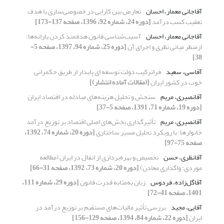
آقاجانی معمار، احسان
تعارض بین کارایی در خصوصی‌سازی با هدف
تعقیب کسب درآمد
[دوره 24، شماره 92، 1396، صفحه 137-173]
آقاجانی معمار، احسان
آسیب‌شناسی قانون هدفمند کردن یارانه‌ها؛
ازمنظر مبانی نظری و اجرای آن
[دوره 25، شماره 94، 1397، صفحه 5-
38]
آقاسی، سعید
فراترکیب دولت توسعه ای پایدار از طریق حکمرانی
خوب در کشور ایران
[(مقالات آماده انتشار)]
آقانصیری، مریم
سنجش و تحلیل هزینه‌های مبادله در اقتصاد ایران
[دوره 19، شماره 71، 1391، صفحه 5-37]
آقانصیری، مریم
تأثیرگذاری بخش‌های اصلی اقتصاد بر توزیع درآمد
خانوارها؛ با رویکرد تحلیل مسیر ساختاری
[دوره 20، شماره 74، 1392،
صفحه 75-97]
آقانظری، حسن
تخصیص و بهره‌برداری از انفال در ایران (مطالعه
موردی: واگذاری معادن)
[دوره 20، شماره 73، 1392، صفحه 31-66]
آقاگل‌زاده، فردوس
زبان به‌مثابه قدرت قانون
[دوره 29، شماره 111،
1401، صفحه 41-72]
آقایی، مجید
بررسی تأثیر مالیات‌های مستقیم بر توزیع درآمد در
ایران
[دوره 22، شماره 84، 1394، صفحه 129-156]