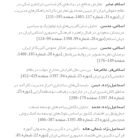
اسلام، صابر
تعارض منافع در نهادهای کارشناسی جرائم پزشکی در
نظام حقوقی ایران؛ از تبیین مصادیق تعارض تا ارائه راهکارهای مدیریت
آن
[دوره 31، شماره 117، 1403، صفحه 195-231]
اسلامی، محسن
تحلیل تنش‌آفرینی‌های ایدئولوژیک و سیاسی
عربستان سعودی در قبال راهبرد فرهنگی جمهوری اسلامی ایران در
جهان اسلام
[دوره 26، شماره 99، 1398، صفحه 99-124]
اسلامی، محسن
تبیین ماهیت تصویر افکار عمومی آمریکا از ایران
بر‌مبنای نظریه تصویر در روابط‌ بین‌الملل
[دوره 28، شماره 105، 1400،
صفحه 149-176]
اسلامی‌فر، غلامرضا
بررسی علل افزایش مخارج دولت در نظام
خط‌مشی‌گذاری ایران
[دوره 25، شماره 94، 1397، صفحه 429-452]
اسماعیل زاده، حسن
بایستگی‌های ساختاری احراز مدیریت کارآمد در
مناطق کلان‌شهری ایران در چارچوب رهیافت نومنطقه‌گرایی
[دوره 25،
شماره 94، 1397، صفحه 179-208]
اسماعیل زاده، محمد
تحلیل تکاملی پیامدهای توسعه صنعت
حمل‌ونقل بر اقتصاد کشور بر‌اساس بلوک‌های توسعه به کمک روش
هم‌جمعی
[دوره 23، شماره 88، 1395، صفحه 387-406]
اسماعیل نژاد شمالی، هاله
تأملی در دکترین بیع به‌عنوان آموزه
قرآنی دکترین ملی اقتصاد جمهوری اسلامی ایران
[دوره 22، شماره 81،