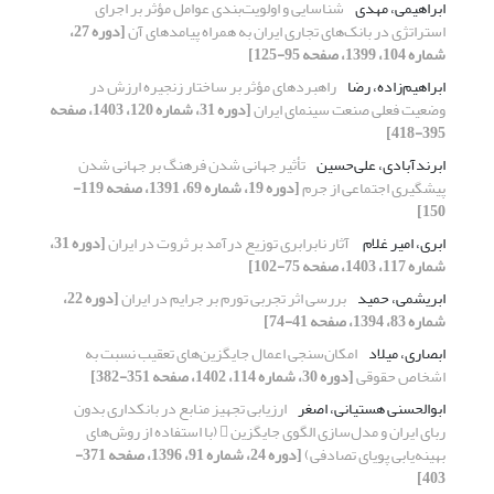
ابراهیمی، مهدی
شناسایی و اولویت‌بندی عوامل مؤثر بر اجرای
استراتژی در بانک‌های تجاری ایران به‌ همراه پیامدهای آن
[دوره 27،
شماره 104، 1399، صفحه 95-125]
ابراهیم‌زاده، رضا
راهبردهای مؤثر بر ساختار زنجیره ارزش در
وضعیت فعلی صنعت سینمای ایران
[دوره 31، شماره 120، 1403، صفحه
395-418]
ابرندآبادی، علی‌حسین
تأثیر جهانی شدن فرهنگ بر جهانی شدن
پیشگیری اجتماعی از جرم
[دوره 19، شماره 69، 1391، صفحه 119-
150]
ابری، امیر غلام ‌
آثار نابرابری توزیع درآمد بر ثروت در ایران
[دوره 31،
شماره 117، 1403، صفحه 75-102]
ابریشمی، حمید
بررسی اثر تجربی تورم بر جرایم در ایران
[دوره 22،
شماره 83، 1394، صفحه 41-74]
ابصاری، میلاد
امکان‌سنجی اعمال جایگزین‌های تعقیب نسبت به
اشخاص حقوقی
[دوره 30، شماره 114، 1402، صفحه 351-382]
ابوالحسنی هستیانی، اصغر
ارزیابی تجهیز منابع در بانکداری بدون
ربای ایران و مدل‌سازی الگوی جایگزین  (با استفاده از روش‌های
بهینه‌یابی پویای تصادفی)
[دوره 24، شماره 91، 1396، صفحه 371-
403]