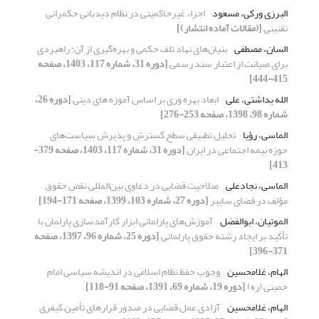
البرزی ورکی، مسعود
اجزاء غیرحاکمیتی در نظام دیدبانی حکمرانی
تقنینی
[(مقالات آماده انتشار)]
السان، مصطفی
بنیان‌های نهاد تلف حکمی و بهره‌گیری از آن: راهبردی
برای صیانت از اعتبار سند رسمی
[دوره 31، شماره 117، 1403، صفحه
415-444]
الله بداشتی، علی
ابعاد بهره وری بر اساس آموزه های دینی
[دوره 26،
شماره 98، 1398، صفحه 253-276]
الماسی، رؤیا
تحلیل تطبیقی سطح گسترش و پذیرش سیاست‌های
حوزه بیمه اجتماعی در ایران
[دوره 31، شماره 117، 1403، صفحه 379-
413]
الماسی، نجادعلی
صلاحیت قضایی در دعاوی بین‌المللی نقض حقوق
مؤلف در فضای سایبر
[دوره 27، شماره 103، 1399، صفحه 171-194]
الموتیان، ابوالفضل
آموزش‌های پارلمانی ابزار کارآمدسازی پارلمان با
تأکید بر ایجاد رشته حقوق پارلمانی
[دوره 25، شماره 96، 1397، صفحه
371-396]
الهام، غلامحسین
وجوب حفظ نظام اسلامی در اندیشه سیاسی امام
خمینی (ره)
[دوره 19، شماره 69، 1391، صفحه 91-118]
الهام، غلامحسین
آزادی عمل قضایی در صدور قرارهای تأمین کیفری