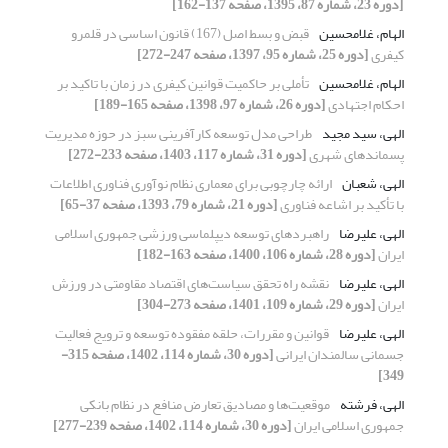
[دوره 23، شماره 87، 1395، صفحه 137-162]
الهام، غلامحسین
قبض و بسط اصل (167) قانون اساسی در قلمرو
کیفری
[دوره 25، شماره 95، 1397، صفحه 247-272]
الهام، غلامحسین
تأملی بر حاکمیت قوانین کیفری در زمان با تاکید بر
احکام اجتهادی
[دوره 26، شماره 97، 1398، صفحه 165-189]
الهی، سید مجید
طراحی مدل توسعه کارآفرینی سبز در حوزه مدیریت
پسماندهای شهری
[دوره 31، شماره 117، 1403، صفحه 233-272]
الهی، شعبان
ارائه چارچوبی برای معماری نظام نوآوری فناوری اطلاعات
با تأکید بر اشاعه فناوری
[دوره 21، شماره 79، 1393، صفحه 37-65]
الهی، علیرضا
راهبردهای توسعه دیپلماسی ورزشی جمهوری اسلامی
ایران
[دوره 28، شماره 106، 1400، صفحه 163-182]
الهی، علیرضا
نقشه راه تحقق سیاست‌های اقتصاد مقاومتی در ورزش
ایران
[دوره 29، شماره 109، 1401، صفحه 273-304]
الهی، علیرضا
قوانین و مقررات، حلقه مفقوده توسعه و ترویج فعالیت
جسمانی سالمندان ایرانی
[دوره 30، شماره 114، 1402، صفحه 315-
349]
الهی، فرشته
موقعیت‌ها و مصادیق تعارض منافع در نظام بانکی
جمهوری اسلامی ایران
[دوره 30، شماره 114، 1402، صفحه 239-277]