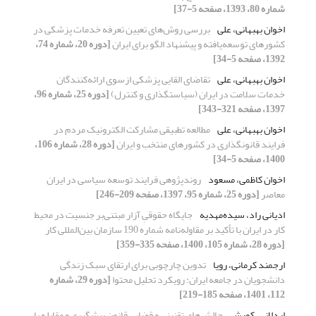
شماره 80، 1393، صفحه 5-37]
اخوان بهبهانی، علی
بررسی روش‌های تعیین تعرفه خدمات پزشکی در
کشورهای توسعه‌یافته و پیشنهاد الگو برای ایران
[دوره 20، شماره 74،
1392، صفحه 5-34]
اخوان بهبهانی، علی
تقاضای القایی پزشکی ازسوی ارائه‌کنندگان
خدمات سلامت در ایران (سیاستگذاری و کنترل)
[دوره 25، شماره 96،
1397، صفحه 321-343]
اخوان بهبهانی، علی
مطالعه تطبیقی مشارکت الکترونیک مردم در
فرایند قانونگذاری در کشورهای منتخب و ایران
[دوره 28، شماره 106،
1400، صفحه 5-34]
اخوان کاظمی، مسعود
روندپژوهی فرایند توسعه سیاسی در ایران
معاصر
[دوره 25، شماره 95، 1397، صفحه 209-246]
ادیانی راد، سیده‌مهدیه
جایگاه حقوقیِ آزار مبتنی‌بر جنسیت در محیط
کار در ایران با تأکید بر مقاوله‌نامه شماره 190 سازمان بین‌المللی کار
[دوره 28، شماره 105، 1400، صفحه 335-359]
ارجمند کرمانی، رویا
تدوین چارچوبی برای ارتقای سبک زندگی
دانشجویان در جامعه ایران: رویکرد تحلیل محتوا
[دوره 29، شماره
112، 1401، صفحه 185-219]
اردلانی، کورش
چالش‌های تقنینی و قضایی قانون پیشگیری و مقابله با