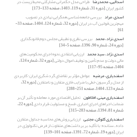
اسدالهی، محمدرضا
طراحی مدل حکمرانی مشارکتی محیط‌ زیست در
کشور ایران
[دوره 31، شماره 119، 1403، صفحه 133-173]
اسدی، مراد
بررسی جامعه‌شناسی همگرایی نهادی در تصویب
مهم‌ترین قوانین آب در ایران
[دوره 32، شماره 124، 1404، صفحه 33-
61]
اسدی نزاد، محمد
بررسی نظری و تطبیقی مجلس دوم قانونگذاری
[دوره 24، شماره 90، 1396، صفحه 5-34]
اسدی نژاد، سید محمد
ارزیابی انتقادی نحوه اجرای محکومیت‌های
مالی دولت و عدم تأمین و توقیف اموال دولتی
[دوره 32، شماره 124،
1404، صفحه 95-117]
اسفندیاری، مرضیه
عوامل مؤثر بر تقاضای گردشگری ایران: کاربردی
از مدل رگرسیون خطی با ضرایب فازی متقارن و نامتقارن
[دوره 32،
شماره 123، 1404، صفحه 251-288]
اسفندیاری مهنی، افلاطون
تحلیل اقتصادی مورد معامله و تأثیر آن بر
ضمانت اجراهای اجرای اجباری، فسخ و مسئولیت قراردادی
[دوره 22،
شماره 81، 1394، صفحه 283-315]
اسفندیاری کلوکن، مجتبی
ارزیابی روش‌های محاسبه جداول متقارن
داده ـ ستانده؛ با تأکید بر برداشت‌های متفاوت از فرض تکنولوژی در
ایران
[دوره 19، شماره 72، 1391، صفحه 101-139]