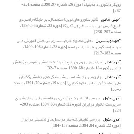
رویکرد تئوری داده‌بنیاد
[دوره 26، شماره 97، 1398، صفحه 251-
287]
آجیلی، هادی
تأثیر فناوری‌های نوین استحصال، بر جایگاه راهبردی
خلیج فارس در سیاست خارجی آمریکا
[دوره 23، شماره 86، 1395،
صفحه 207-236]
آخوندی، نسرین
تحلیل محتوای ظرفیت‌سازی در بخش آموزش عالی
جهت پاسخگویی به انتظارات جامعه
[دوره 28، شماره 106، 1400،
صفحه 183-217]
آذر، عادل
طراحی چارچوبی برای پیشنهادیه خط مشی عمومی: پژوهش
ترکیبی
[دوره 18، شماره 68، 1390، صفحه 7-32]
آذر، عادل
چارچوبی برای شناسایی شایستگی‌های خط‌مشی‌گذاران
ملی (نمایندگان مجلس قانونگذاری)
[دوره 19، شماره 70، 1391، صفحه
5-35]
آذری، بتول
بررسی آثار تحرک درآمدی بر رفاه مصرفی مردان شهری
سرپرست خانوار در ایران
[دوره 22، شماره 83، 1394، صفحه 203-
224]
آذری، بتول
بررسی تطبیقی تله‌ فقر در نسل‌های تحصیلی در ایران
[دوره 22، شماره 84، 1394، صفحه 157-184]