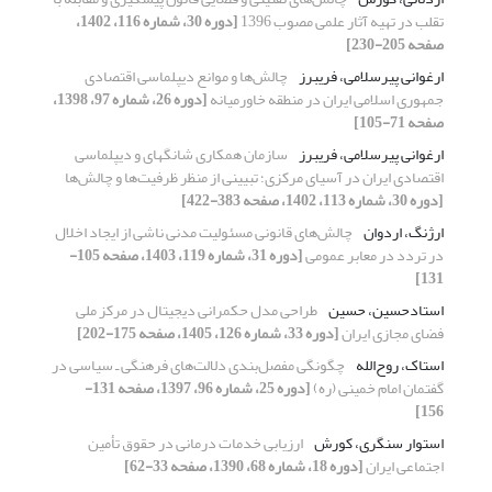
تقلب در تهیه آثار علمی مصوب 1396
[دوره 30، شماره 116، 1402،
صفحه 205-230]
ارغوانی پیرسلامی، فریبرز
چالش‌ها و موانع دیپلماسی اقتصادی
جمهوری اسلامی ایران در منطقه خاورمیانه
[دوره 26، شماره 97، 1398،
صفحه 71-105]
ارغوانی پیرسلامی، فریبرز
سازمان همکاری شانگهای و دیپلماسی
اقتصادی ایران در آسیای مرکزی؛ تبیینی از منظر ظرفیت‌ها و چالش‌ها
[دوره 30، شماره 113، 1402، صفحه 383-422]
ارژنگ، اردوان
چالش‌های قانونی مسئولیت مدنی ناشی از ایجاد اخلال
در تردد در معابر عمومی
[دوره 31، شماره 119، 1403، صفحه 105-
131]
استادحسین، حسین
طراحی مدل حکمرانی دیجیتال در مرکز ملی
فضای مجازی ایران
[دوره 33، شماره 126، 1405، صفحه 175-202]
استاک، روح‌الله
چگونگی مفصل‌بندی دلالت‌های فرهنگی ـ سیاسی در
گفتمان امام خمینی (ره)
[دوره 25، شماره 96، 1397، صفحه 131-
156]
استوار سنگری، کورش
ارزیابی خدمات درمانی در حقوق تأمین
اجتماعی ایران
[دوره 18، شماره 68، 1390، صفحه 33-62]