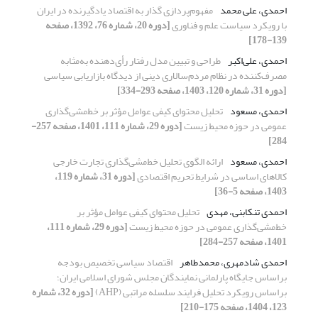
احمدی، علی محمد
مفهوم‌پردازی گذار به اقتصاد یادگیرنده در ایران
با رویکرد سیاست علم و فناوری
[دوره 20، شماره 76، 1392، صفحه
139-178]
احمدی، علی‌اکبر
طراحی و تبیین مدل رفتار رأی‌دهنده به‌مثابه
مصرف‌کننده در نظام مردم‌سالاری دینی از دیدگاه بازاریابی سیاسی
[دوره 31، شماره 120، 1403، صفحه 293-334]
احمدی، مسعود
تحلیل محتوای کیفی عوامل مؤثر بر خط‌مشی‌گذاری
عمومی در حوزه محیط زیست
[دوره 29، شماره 111، 1401، صفحه 257-
284]
احمدی، مسعود
ارائه الگوی تحلیل خط‌مشی‌گذاری تجارت خارجی
کالاهای اساسی در شرایط تحریم اقتصادی
[دوره 31، شماره 119،
1403، صفحه 5-36]
احمدی تنکابنی، مهدی
تحلیل محتوای کیفی عوامل مؤثر بر
خط‌مشی‌گذاری عمومی در حوزه محیط زیست
[دوره 29، شماره 111،
1401، صفحه 257-284]
احمدی شادمهری، محمدطاهر
اقتصاد سیاسی تخصیص بودجه
بر‌اساس جایگاه پارلمانی نمایندگان مجلس شورای اسلامی ایران؛
برا‌ساس رویکرد تحلیل فرایند سلسله مراتبی (AHP)
[دوره 32، شماره
123، 1404، صفحه 175-210]