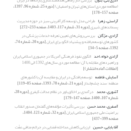
آذری بنی، بتول
بررسی آثار رفاهی هدفمندسازی یارانه‌ها در ایران
(مطالعه موردی استان‌های تهران و اصفهان)
[دوره 25، شماره 96، 1397،
صفحه 157-178]
آراستی، زهرا
طراحی مدل توسعه کارآفرینی سبز در حوزه مدیریت
پسماندهای شهری
[دوره 31، شماره 117، 1403، صفحه 233-272]
آزادی، مژگان
بررسی روش‌های تعیین تعرفه خدمات پزشکی در
کشورهای توسعه‌یافته و پیشنهاد الگو برای ایران
[دوره 20، شماره 74،
1392، صفحه 5-34]
آزادی خواه، احد
الگوی نفوذ فرهنگی آمریکا در جمهوری اسلامی ایران
و راهبردهای مقابله با آن: مطالعه موردی سال‌های 1392 الی 1400
[(مقالات آماده انتشار)]
آسایش، فاطمه
توسعه‌یافتگی در ایران و مقایسه آن با کشورهای
منطقه؛ سند چشم‌انداز
[دوره 21، شماره 78، 1393، صفحه 85-119]
آشوری، محمد
درآمدی بر اخلاق‌باور در نظام عدالت کیفری
[دوره 28،
شماره 107، 1400، صفحه 147-179]
آصفری، محمد حسن
بررسی تأثیرات مؤلفه‌های گفتمان صدور انقلاب
بر امنیت‌ ملی جمهوری اسلامی ایران
[دوره 32، شماره 121، 1404،
صفحه 399-437]
آقا بابایی، حسین
ارزیابی کاهش مداخله قضایی در جرائم منافی عفّت