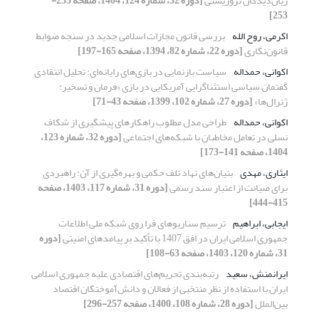
زیان‌دیدگان تروریستی
[دوره 32، شماره 124، 1404، صفحه 233-
253]
اکرمی، روح الله
بررسی قانون مجازات اسلامی جدید در سنجه ضوابط
قانون‌نگاری
[دوره 22، شماره 82، 1394، صفحه 165-197]
اکوانی، حمداله
سیاست بازنمایی در بازی‌های رایانه‌ای: تحلیل انتقادی
گفتمان سیاسی استثناگرایی آمریکایی در بازی «فرمان و تسخیر:
ژنرال‌ها»
[دوره 27، شماره 102، 1399، صفحه 43-71]
اکوانی، حمداله
طراحی مدل مطلوب راهکارهای پیشگیری از شکاف
نسلی در تعامل مخاطبان با شبکه‌های اجتماعی
[دوره 32، شماره 123،
1404، صفحه 141-173]
ایثاری، مهدی
بنیان‌های نهاد تلف حکمی و بهره‌گیری از آن: راهبردی
برای صیانت از اعتبار سند رسمی
[دوره 31، شماره 117، 1403، صفحه
415-444]
ایجابی، ابراهیم
ترسیم سناریوهای فرا روی شبکه ملی اطلاعات
جمهوری اسلامی ایران در افق 1407 با تأکید بر پیامدهای امنیتی
[دوره
31، شماره 120، 1403، صفحه 63-108]
ایرانمنش، سعید
رتبه‌بندی تحریم‌های اقتصادی علیه جمهوری اسلامی
ایران با استفاده از نظر منتخبی از فعالان و دانش‌آموختگان اقتصاد
بین‌الملل
[دوره 28، شماره 108، 1400، صفحه 257-296]