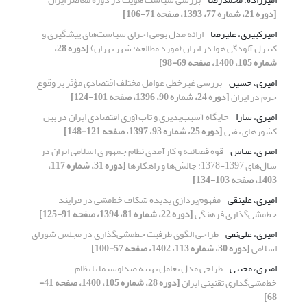
[دوره 21، شماره 77، 1393، صفحه 71-106]
امیرکبیری، علیرضا
ارائه مدل بومی اجرای سیاست‌های پیشگیری و
کنترل آلودگی هوا در ایران (مورد مطالعه: شهر تهران)
[دوره 28،
شماره 105، 1400، صفحه 69-98]
امیری، حسین
بررسی غیرخطی عوامل مختلف اقتصادی مؤثر بر وقوع
جرم در ایران
[دوره 24، شماره 90، 1396، صفحه 101-124]
امیری، سارا
جایگاه آسیب‌پذیری و تاب‌آوری اقتصادی ایران در بین
کشورهای نفتی
[دوره 25، شماره 93، 1397، صفحه 121-148]
امیری، عباس
قوه قضائیه و کارآمدی نظام جمهوری اسلامی ایران در
سال‌های 1397-1378: چالش‌ها و راهکارها
[دوره 31، شماره 117،
1403، صفحه 103-134]
امیری، علینقی
مفهوم‌پردازی پدیده شکاف خط‌مشی در فرایند
خط‌مشی‌گذاری فرهنگی
[دوره 22، شماره 81، 1394، صفحه 91-125]
امیری، علی‌نقی
طراحی الگوی ظرفیت خط‌مشی‌گذاری در مجلس شورای
اسلامی
[دوره 30، شماره 113، 1402، صفحه 57-100]
امیری، مجتبی
طراحی مدل تعامل بهینه صداوسیما با نظام
خط‌مشی‌گذاری تقنینی ایران
[دوره 28، شماره 105، 1400، صفحه 41-
68]