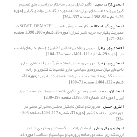
احمدی نژاد، حمید
تأثیر تقابل فرد و ساختار بر راهبردهای تصمیم‏
گیری پرونده هسته‏ ای ایران؛ مطالعه موردی گفتمان نواصول‏گرایی
[دوره
26، شماره 98، 1398، صفحه 337-364]
احمدی پرگو، احدالله
کاربست روش تلفیقی SOWT-DEMATEL در
مدیریت یکپارچه حریم شهر تهران
[دوره 26، شماره 100، 1398، صفحه
243-271]
احمدی پور، زهرا
تبیین رابطه بی‌عدالتی فضایی و چشم‌اندازهای امنیت
ملی
[دوره 29، شماره 111، 1401، صفحه 73-104]
احمدی پور، زهرا
بررسی و تحلیل ابعاد تنش‌آمیز رقابت‌های محلی‌–‌
ناحیه‌ای میان قلمروهای سیاسی‌–‌اداری تقسیمات کشوری و ارائه
سیاستگذاری‌های مدیریت تنش (مطالعه موردی: ایران)
[دوره 32،
شماره 122، 1404، صفحه 71-100]
احمدیان، محمد
تصویر‌سازی الگوی اقتصاد مقاومتی در صنعت برق
ایران
[دوره 23، شماره 88، 1395، صفحه 197-230]
اختری، حسن
ضرورت و امکان تشکیل مجلس مشورتی محلی در
حوزه‌های انتخابیه کشور
[دوره 31، شماره 117، 1403، صفحه 305-
334]
اخوان بهبهانی، علی
آزمایش انتخاب گسسته، رویکردی کارا در
ارزشگذاری اقتصادی منافع پروژهها و سیاستهای سلامت
[دوره 21،