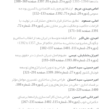
داده‌ها (1394-1393)
[دوره 25، شماره 95، 1397، صفحه 369-388]
امامی میبدی، مریم
ارتباط تورم و رشد اقتصادی با کسری بودجه
عمومی
[دوره 20، شماره 75، 1392، صفحه 133-152]
امانی، مسعود
تطابق ساختار قراردادهای «مشارکت در تولید» با
الزامات حاکمیت و مالکیت ملی بر مخازن نفتی
[دوره 19، شماره 72،
1391، صفحه 141-171]
امیدی، علی اکبر
جایگاه طبقه متوسط در ایران بعد از انقلاب اسلامی و
چگونگی مشروعیت‌بخشی به ساختار حاکم (از سال 1357 تا 1392)
[دوره 29، شماره 111، 1401، صفحه 137-182]
امیران بخشایش، عیسی
مفهوم اصل جبران خسارت در حقوق بیمه
[دوره 21، شماره 80، 1393، صفحه 169-193]
امیرحسینی، سید احسان
طراحی و تدوین استراتژی‌های توسعه
فوتبال کشور
[دوره 27، شماره 104، 1399، صفحه 291-321]
امیرحسینی، سید احسان
طراحی مدل ساختاری – تفسیری عوامل مؤثر
بر فساد اداری - مالی در سازمان‏‌های ورزشی
[دوره 28، شماره 108،
1400، صفحه 229-256]
امیرخانی، امیرحسین
طراحی مدل کارآمدسازی یارانه‌ها بر‌مبنای
حکمرانی خوب
[دوره 30، شماره 115، 1402، صفحه 235-267]
امیرزاده، محمدرضا
بررسی سیاست هویت در دوره معاصر ایران