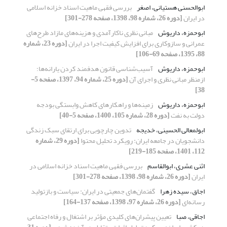
ابوالحسنی هستیانی، اصغر
بررسی فقهی ماهیت اسناد خزانه اسلامی
در ایران
[دوره 26، شماره 98، 1398، صفحه 278-301]
ابوحمزه، داریوش
مبانی نظری ناکارآمدی و هزینه‌های مازاد طرح‌های
عمرانی و سازوکاری برای افزایش کیفیت اجرا در ایران
[دوره 23، شماره
88، 1395، صفحه 69-106]
ابوحمزه، داریوش
آسیب‌شناسی قانون هدفمند کردن یارانه‌ها؛
ازمنظر مبانی نظری و اجرای آن
[دوره 25، شماره 94، 1397، صفحه 5-
38]
ابوحمزه، داریوش
زمینه‌ها و راهکارهای کاهش وابستگی بودجه
دولت به نفت
[دوره 28، شماره 105، 1400، صفحه 5-40]
ابولمعالی الحسینی، خدیجه
تدوین چارچوبی برای ارتقای سبک زندگی
دانشجویان در جامعه ایران: رویکرد تحلیل محتوا
[دوره 29، شماره
112، 1401، صفحه 185-219]
اثنی عشری، ابوالقاسم
بررسی فقهی ماهیت اسناد خزانه اسلامی در
ایران
[دوره 26، شماره 98، 1398، صفحه 278-301]
اجاق، سیده زهرا
گفتمان‌های جمعیتی در ایران: سیاست و بازتولید
رسانه‌ای
[دوره 26، شماره 97، 1398، صفحه 137-164]
اجاقی، صبا
تعیین پیشران‌های کلیدی مؤثر بر اشتغال و رفاه اجتماعی