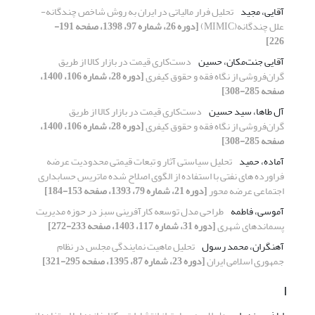
آقایی، مجید
تحلیل فرار مالیاتی در ایران به روش شاخص چندگانه-
علل چندگانه(MIMIC)
[دوره 26، شماره 97، 1398، صفحه 191-
226]
آقایی جنت‌مکان، حسین
دست‌کاری قیمت در بازار کالا از طریق
گران‌فروشی از نگاه فقه و حقوق کیفری
[دوره 28، شماره 106، 1400،
صفحه 285-308]
آل طاها، سید حسین
دست‌کاری قیمت در بازار کالا از طریق
گران‌فروشی از نگاه فقه و حقوق کیفری
[دوره 28، شماره 106، 1400،
صفحه 285-308]
آماده، حمید
تحلیل سیاستی آثار و تبعات قیمتی محدودیت عرضه
فراورده های نفتی با استفاده از الگوی اصلاح شده ماتریس حسابداری
اجتماعی عرضه محور
[دوره 21، شماره 79، 1393، صفحه 153-184]
آموسی، فاطمه
طراحی مدل توسعه کارآفرینی سبز در حوزه مدیریت
پسماندهای شهری
[دوره 31، شماره 117، 1403، صفحه 233-272]
آهنگران، محمد رسول
تحلیل ماهیت نمایندگی مجلس در نظام
جمهوری اسلامی ایران
[دوره 23، شماره 87، 1395، صفحه 295-321]
ا