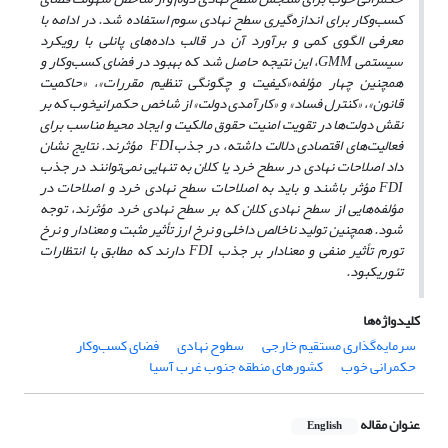
کسب‌وکار برای اندازه‌گیری سطح نهادی سوم استفاده شد. در ادامه با
معرفی الگوی کمی و برآورد آن در قالب داده‌های پانلی با رویکرد
سیستمی
GMM
، این نتیجه حاصل شد که بهبود در فضای کسب‌وکار و
همچنین چهار مؤلفه
«کیفیت و چگونگی تنظیم مقررات»، «حاکمیت
قانون»، «کنترل فساد» و «کارآمدی دولت» از شاخص حکمرانی
خوب که بر
نقش دولت‌ها در تقویت امنیت حقوق مالکیت و ایجاد محیط مناسب برای
فعالیت‌های اقتصادی دلالت داشته، در جذب
FDI
مؤثرند. نتایج نشان
داد اصلاحات نهادی در سطح خرد یا کلان به تنهایی نمی‌توانند در جذب
FDI
مؤثر باشند و باید به اصلاحات سطح نهادی خرد و اصلاحات در
مؤلفه‌هایی از سطح نهادی کلان که بر سطح نهادی خرد مؤثرند، توجه
شود. همچنین تولید ناخالص داخلی و نرخ ارز تأثیر مثبت و معنادار و نرخ
تورم تأثیر منفی و معنادار بر جذب
FDI
دارند که مطابق با انتظارات
تئوریک
بود.
کلیدواژه‌ها
سرمایه‌گذاری مستقیم خارجی
سطوح نهادی
فضای کسب‌وکار
حکمرانی خوب
کشورهای منطقه جنوب غرب آسیا
عنوان مقاله
English