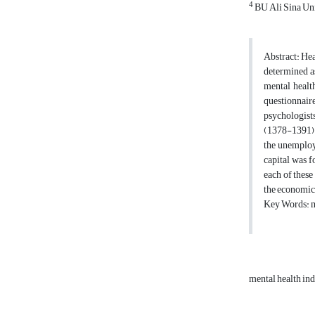
4
BU Ali Sina Uni
Abstract: Hea
determined as
mental healt
questionnair
psychologists
(1378-1391). 
the unemploym
capital was f
each of these
the economic 
Key Words: me
mental health in