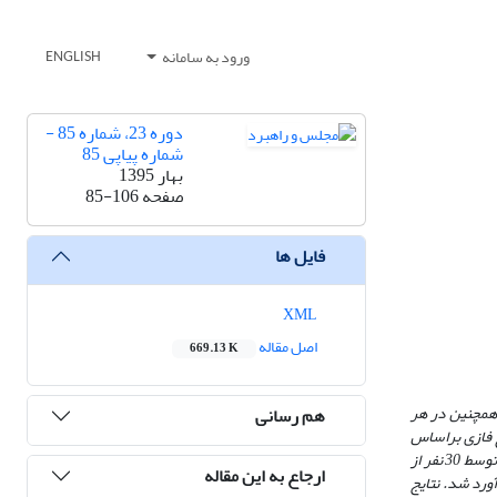
ورود به سامانه
ENGLISH
دوره 23، شماره 85 -
شماره پیاپی 85
بهار 1395
صفحه
85-106
فایل ها
XML
اصل مقاله
669.13 K
 همچنین در هر
هم رسانی
 فازی براساس
داده‌های 30 استان کشور برای سال‌های 1391-1378 برآورد شد و پرسشنامه‌ای منطبق با روش فازی و به کمک پنج عامل فردی ـ اجتماعی مؤثر بر سلامت روانی تنظیم و توسط 30 نفر از
ارجاع به این مقاله
در نهایت رابطه بین متغیرهای کلان اقتصادی و اجتماعی بر شاخص سلامت روان به روش اقتصادسنجی پانل دیتا (1391-1378) برآورد شد. نتایج