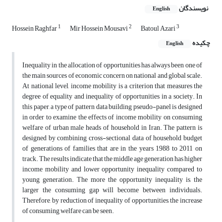
نویسندگان
English
1
2
3
Hossein Raghfar
Mir Hossein Mousavi
Batoul Azari
چکیده
English
Inequality in the allocation of opportunities has always been one of
the main sources of economic concern on national and global scale.
At national level, income mobility is a criterion that measures the
degree of equality and inequality of opportunities in a society. In
this paper, a type of pattern data building pseudo-panel is designed
in order to examine the effects of income mobility on consuming
welfare of urban male heads of household in Iran. The pattern is
designed by combining cross-sectional data of household budget
of generations of families that are in the years 1988 to 2011 on
track. The results indicate that the middle age generation has higher
income mobility and lower opportunity inequality compared to
young generation. The more the opportunity inequality is, the
larger the consuming gap will become between individuals.
Therefore, by reduction of inequality of opportunities, the increase
of consuming welfare can be seen.