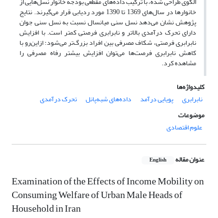
الگوی طراحی شده، با ترکیب داده‌های مقطعی بودجه خانوار نسل‌هایی از
خانوارها در سال‌های 1369 تا 1390 مورد ردیابی قرار می‌گیرند. نتایج
پژوهش نشان می‌دهد نسل سنی میانسال نسبت به نسل سنی جوان
دارای تحرک درآمدی بالاتر و نابرابری فرصتی کمتر است. با افزایش
نابرابری فرصتی، شکاف مصرفی بین افراد بزرگ‌تر می‌شود؛ ازاین‌رو با
کاهش نابرابری فرصت‌ها می‌توان افزایش بیشتر رفاه مصرفی را
مشاهده کرد.
کلیدواژه‌ها
نابرابری
پویایی درآمد
داده‌های شبه‌پانل
تحرک درآمدی
موضوعات
علوم اقتصادی
عنوان مقاله
English
Examination of the Effects of Income Mobility on
Consuming Welfare of Urban Male Heads of
Household in Iran