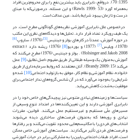
1395: 70). درواقع، نابرابری باید بیشترین نفع را برای محروم‌ترین افراد
به‌همراه آورد (Rawls, 1999: 53) و این مسئله، در‌صورتی‌که با مبنای
درست و تا زمان بهبود شرایط باشد، عین عدالت است.
درخصوص علل نابرابری آموزشی نظریه‌های گوناگونی مطرح‌ است. در
یک طیف رویکرد تضاد قرار دارد. تحلیل‌ها و دیدگاه‌های نظری این مکتب
[6]
[5]
در حوزه آموزش، عمدتاً در کارهای بولز و جینتیس
(1976)، ساروپ
[7]
(1978)، ویلیس
(1977) و بوردیو
[8]
(1976) ریشه دارد (extract:
Holsinger and Jakob, 2008) . بولز و جینتیس (1976) مطرح می‌کنند که
آموزش به‌عنوان یک وسیله طبقاتی از طریق مفهوم «اصل تطابق»
[9]
عمل
می‌کند (Brandy, 2009: 15). آنان معتقدند که روابط سرمایه‌داری از طریق
خانواده، نظام آموزشی و نظام کار، موفق به بازتولید اجتماعی
[10]
شده و
شرایطی را به‌وجود می‌آورد که در آن شانس گروه‌های ندار اجتماعی برای
موفقیت به‌شدت کاهش می‌یابد.
سیاست‌ها و زمینه‌های نهادی متنوعی نیز پیچیدگی‌های خاص خود را در
نابرابری آموزشی دارند و این تعیین‌کننده‌ها در امتداد تنوع وسیعی از
مسیرهای علّی مستقیم و غیرمستقیم عمل می‌کنند. قوانین، مقررات
نهادی و رویه‌ها که به‌عنوان فرصت‌های ساختاری دیده می‌شوند
انتخاب‌های فردی را با مکانیسم‌هایی محدود تقویت می‌کنند و بر رفتارها
و فرصت‌های فردی تأثیر می‌گذارند. سیاست‌های آموزشی خاص ممکن
است، افراد طبقات اجتماعی پایین را به مشارکتی برابر در حیات آموزشی