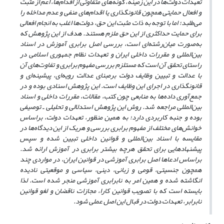
تعهدات دولت‌ها در این زمینه، گونه‌های متفاوتی از اقدام‌ها، اعم از مثبت
و
افعال حمایتی همچون قانونگذاری یا اقدام‌های منفی و عدم مداخله را
می‌طلبد؛ اما با توجه به ذات مثبت این حق، دولت‌ها اغلب به انجام افعالی
برای حمایت حداکثری از
این
حق ملزم هستند.
هدف از این پژوهش
که
به‌صورت میان‌رشته‌ای است
،
بررسی اصل برابری آموزش در اسناد
بین‌المللی و مقررات داخلی ایران و تعهدات نظام جمهوری اسلامی در
راستای تحقق آن است که مستلزم بررسی مفهوم برابری و تفاوت‌های آن
با عدالت و تبیین وظایف دولت برمبنای عدالت رویه‌ای، پیشینه‌ای و
قانونگذاری در اجرای این وظایف است. این پژوهش اسنادی بوده و در
جمع‌آوری داده‌ها به منابعی چون کتب، مقالات، مقررات داخلی و اسناد
بین‌المللی مراجعه شد. روش این پژوهش
استدلالی و تحلیلی ـ توصیفی
بوده و جنبه‌ کاربردی دارد؛
به همین منظور، تعهدات دولت، براساس
خوانش‌های مختلف از مفهوم برابری بررسی
و
هریک از این دیدگاه‌ها در
مقایسه با
ا
سناد بین‌المللی و قوانین داخلی تبیین شده و سپس
پیشنهادهایی
برای تحقق هرچه بیشتر برابری در آموزش ارائه شد
.
براساس ادعاها
اصل برابری آموزشی در قوانین ایران، در مواردی
چند
همچون جنسیتی، قومی و زبانی، دینی، سیاسی و موقعیتی نادیده
انگاشته شده و همین امر به نابرابری آموزشی منجر شده است. لذا
بایسته است که با تصویب قوانین کارا، مجازات ناقضان و لغو قوانین
نابرابر، تعهدات دولت در قبال این اصل عملی شود.