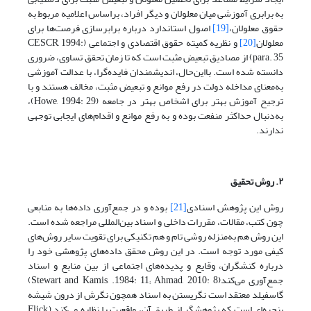
به برابری آموزشی میان معلولان و دیگر افراد، بر‌اساس اعلامیه‌ مربوط به
حقوق معلولان،
[19]
اصول استاندارد درباره‌ برابرسازی فرصت‌ها برای
معلولان
[20]
و نظریه‌ کمیته‌ حقوق اقتصادی و اجتماعی (CESCR, 1994:
para. 35) از مصادیق تبعیض مثبت است که تا زمان تحقق تساوی، ضروری
دانسته شده است. بااین‌حال، اندیشمندان فایده‌گرا، با عدالت آموزشی
به‌معنای مداخله‌ دولت در رفع موانع و تبعیض مثبت، مخالف هستند و با
ترجیح آموزش بهتر برای اشخاص بهتر در جامعه (Howe, 1994: 29)،
به‌دنبال حداکثر منفعت بوده و به رفع موانع و اقدام‌های ایجابی توجهی
ندارند.
۲. روش تحقیق
روش این پژوهش اسنادی
[21]
بوده و در جمع‌آوری داده‌ها به منابعی
چون کتب، مقالات، مقررات داخلی و اسناد بین‌المللی مراجعه شده است.
این روش هم به‌منزله روشی تام و هم تکنیکی برای تقویت سایر روش‌های
کیفی مورد توجه است. در این روش محقق داده‌های پژوهشی خود را
درباره کنشگران، وقایع و پدیده‌های اجتماعی از بین منابع و اسناد
جمع‌آوری می‌کند(Stewart and Kamis, .1984: 11; Ahmad, 2010: 8)
گاسفیلد معتقد است نگریستن به اسناد همچون نگرش از درون شیشه
پنجره‌ای است که پژوهشگر از طریق آن، واقعیت را نظاره می‌کند (Flick,