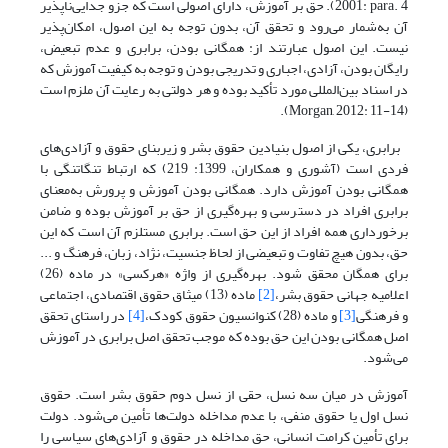
2001: para. 4). حق بر آموزش، دارای اصولی است که جزو جدایی‌ناپذیر
آن به‌شمار می‌رود و تحقق آن، بدون توجه به این اصول، امکان‌پذیر
نیست. این اصول عبارتند از: همگانی بودن، برابری و عدم تبعیض،
رایگان بودن، آزادی، اجباری و تدریجی بودن و توجه به کیفیت آموزش که
در اسناد بین‌المللی مورد تأکید بوده و هر دولتی به رعایت آن ملزم است
(Morgan, 2012: 11-14).
برابری، یکی از اصول بنیادین حقوق بشر و زیربنای حقوق و آزادی‌های
فردی است (آشوری و همکاران، 1399: 219) که ارتباط تنگاتنگی با
همگانی بودن آموزش دارد. همگانی بودن آموزش و پرورش به‌معنای
برابری افراد در دسترسی و بهره‌گیری از حق بر آموزش بوده و ضامن
برخورداری همه افراد از این حق است. برابری مستلزم آن است که این
حق، بدون هیچ تفاوت و تبعیضی از لحاظ جنسیت، نژاد، زبان، فرهنگ و ...
برای همگان محقق شود. بهره‌گیری از واژه‌ «هرکسی» در ماده‌ (26)
اعلامیه‌ جهانی حقوق بشر،
[2]
ماده‌ (13) میثاق حقوق اقتصادی، اجتماعی
و فرهنگی
[3]
و ماده‌ (28) کنوانسیون حقوق کودک،
[4]
در راستای تحقق
اصل همگانی بودن این حق بوده که موجب تحقق اصل برابری در آموزش
می‌شود.
آموزش در میان سه نسل، حقی از نسل دوم حقوق بشر است. حقوق
نسل اول یا حقوق منفی، با عدم مداخله‌ دولت‌ها تأمین می‌شود. دولت
برای تأمین کرامت انسانی، حق مداخله در حقوق و آزادی‌های سیاسی را