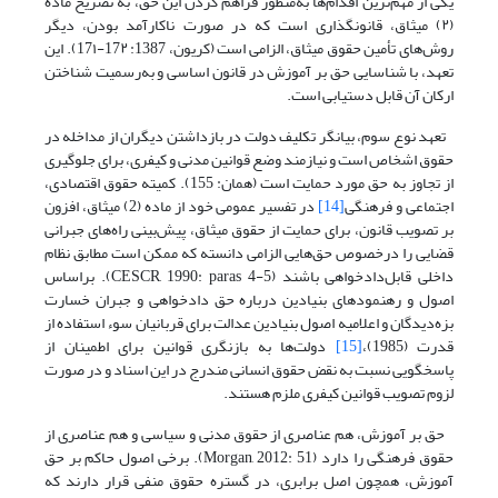
یکی از مهم‌ترین اقدام‌ها به‌منظور فراهم کردن این حق، به تصریح ماده‌
(۲) میثاق، قانونگذاری است که در صورت ناکارآمد بودن، دیگر
روش‌های تأمین حقوق میثاق، الزامی است (کریون، 1387: 17۲-17۱). این
تعهد، با شناسایی حق بر آموزش در قانون اساسی و به‌رسمیت شناختن
ارکان آن قابل دستیابی است.
تعهد نوع سوم، بیانگر تکلیف دولت در بازداشتن دیگران از مداخله در
حقوق اشخاص است و نیازمند وضع قوانین مدنی و کیفری، برای جلوگیری
از تجاوز به حق مورد حمایت است (همان: 155). کمیته‌ حقوق اقتصادی،
اجتماعی و فرهنگی
[14]
در تفسیر عمومی خود از ماده‌ (2) میثاق، افزون
بر تصویب قانون، برای حمایت از حقوق میثاق، پیش‌بینی راه‌های جبرانی
قضایی را درخصوص حق‌هایی الزامی دانسته که ممکن است مطابق نظام
داخلی قابل‌دادخواهی باشند (CESCR, 1990: paras 4-5). براساس
اصول و رهنمودهای بنیادین درباره‌ حق دادخواهی و جبران خسارت
بزه‌دیدگان و اعلامیه‌ اصول بنیادین عدالت برای قربانیان سوء استفاده از
قدرت (1985)،
[15]
دولت‌ها به بازنگری قوانین برای اطمینان از
پاسخگویی نسبت به نقض حقوق انسانی مندرج در این اسناد و در صورت
لزوم تصویب قوانین کیفری ملزم هستند.
حق بر آموزش، هم عناصری از حقوق مدنی و سیاسی و هم عناصری از
حقوق فرهنگی را دارد (Morgan, 2012: 51). برخی اصول حاکم بر حق
آموزش، همچون اصل برابری، در گستره‌ حقوق منفی قرار دارند که