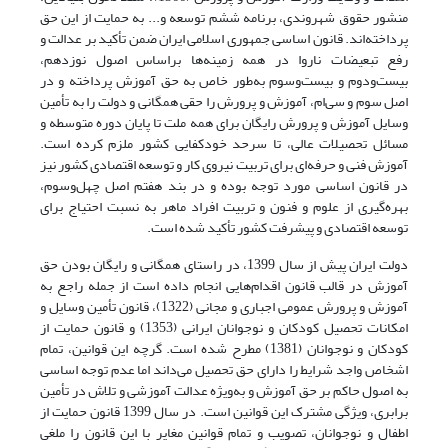
منشور حقوق شهروندی، برنامه‌ ششم توسعه و... به حمایت از این حق
پرداخته‌اند. قانون اساسی جمهوری اسلامی ایران ضمن تأکید بر عدالت و
رفع تبعیضات ناروا در همه زمینه‌ها براساس اصول نوزدهم،
بیست‌و‌دوم و بیست‌و‌سوم به‌طور خاص به‌ حق آموزش پرداخته و در
اصل سوم و سی‌ام، آموزش و پرورش را حقی همگانی و دولت را به تأمین
وسایل آموزش و پرورش رایگان برای همه‌ ملت تا پایان دوره متوسطه و
مسائل تحصیلات عالی، تا سرحد خودکفایی کشور ملزم کرده است.
آموزش فنی و حرفه‌ای برای تربیت نیروی کار و توسعه‌ اقتصادی کشور نیز
در قانون اساسی مورد توجه بوده و در بند هفتم اصل چهل‌و‌سوم،
بهره‌گیری از علوم و فنون و تربیت افراد ماهر به نسبت احتیاج برای
توسعه‌ اقتصادی و پیشرفت کشور تأکید شده است.
دولت ایران پیش از سال 1399، در راستای همگانی و رایگان بودن حق
آموزش در قالب قانون اقدام‌هایی ‌انجام داده است از جمله راجع‌ به
آموزش و پرورش عمومی اجباری و مجانی (1322)، قانون تأمین وسایل و
امکانات تحصیل کودکان و نوجوانان ایرانی (1353) و قانون حمایت از
کودکان و نوجوانان (1381) مطرح شده است. گرچه این قوانین، تمام
اشخاص واجد شرایط را دارای حق تحصیل می‌داند اما عدم توجه اساسی
به اصول حاکم بر حق آموزش و به‌ویژه عدالت آموزشی و تلاش در تأمین
برابری، ویژگی مشترک این قوانین است. در سال 1399 قانون حمایت از
اطفال و نوجوانان، تصویب و تمام قوانین مغایر با این قانون را ملغی