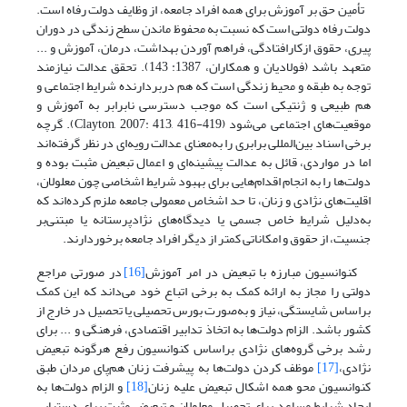
تأمین حق بر آموزش برای همه افراد جامعه، از وظایف دولت رفاه است.
دولت رفاه دولتی است که نسبت به محفوظ ماندن سطح زندگی در دوران
پیری، حقوق از‌کار‌افتادگی، فراهم آوردن بهداشت، درمان، آموزش و ...
متعهد باشد (فولادیان و همکاران، 1387: 143). تحقق عدالت نیازمند
توجه به طبقه و محیط زندگی است که هم دربردارنده‌ شرایط اجتماعی و
هم طبیعی و ژنتیکی است که موجب دسترسی نابرابر به آموزش و
موقعیت‌های اجتماعی می‌شود (Clayton, 2007: 413, 416-419). گرچه
برخی اسناد بین‌المللی برابری را به‌معنای عدالت رویه‌ای در نظر گرفته‌اند
اما در مواردی، قائل به عدالت پیشینه‌ای و اعمال تبعیض مثبت بوده و
دولت‌ها را به انجام اقدام‌هایی برای بهبود شرایط اشخاصی
چون معلولان،
اقلیت‌های نژادی و زنان، تا حد اشخاص معمولی جامعه ملزم کرده‌اند که
به‌دلیل شرایط خاص جسمی یا دیدگاه‌های نژادپرستانه یا مبتنی‌بر
جنسیت، از حقوق و امکاناتی کمتر از دیگر افراد جامعه برخوردارند.
کنوانسیون مبارزه با تبعیض در امر آموزش
[16]
در صورتی مراجع
دولتی را مجاز به ارائه کمک به برخی اتباع خود می‌داند که این کمک
براساس شایستگی، نیاز و به‌صورت بورس تحصیلی یا تحصیل در خارج از
کشور باشد. الزام دولت‌ها به اتخاذ تدابیر اقتصادی، فرهنگی و ... برای
رشد برخی گروه‌های نژادی براساس کنوانسیون رفع هرگونه تبعیض
نژادی،
[17]
موظف کردن دولت‌ها به پیشرفت زنان هم‌پای مردان طبق
کنوانسیون محو همه اشکال تبعیض علیه زنان
[18]
و الزام دولت‌ها به
ایجاد شرایط مساعد برای تحصیل معلولان و تبعیض مثبت برای دستیابی