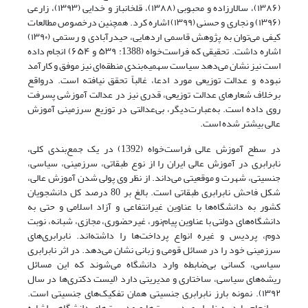
(۱۳۸۶)، سالارزاده و محبوبی (۱۳۸۸)، قلخانباز و خدایی (۱۳۹۳)، زارعی
(۱۳۹۶) و نجاری و حسنی (۱۳۹۹) اشاره کرد. همچنین درخصوص مطالعات
کیفی می‌توان به پژوهش قاسمی اردهایی، حیدرآبادی و رستمی (۱۳۹۰)
اشاره داشت. تحقیقی که فراست‌خواه (1388: ۵۳۹ و ۶۵۴) انجام داده
است نیز نشان می‌دهد سیاست سهمیه‌بندی منطقه‌ای نیز موفق و کارآمد
نبوده و عدالت توزیعی مورد ادعا، غالباً تحقق نیافته است. درواقع
برخلاف شعارهای عدالت توزیعی، قدری نیز در عدالت آموزشی پسرفت
روی داده است. به‌عبارت‌دیگر، بی‌عدالتی در توزیع سرزمینی آموزش‌
عالی بیشتر شده است.
در سطح آموزش‌ عالی فراست‌خواه (1392) در یک جمع‌بندی کلی،
نابرابری در آموزش ‌عالی ایران را از نوع طبقاتی، سرزمینی، سیاسی،
جنسیتی، شهرت و موقعیتی می‌داند. از نظر وی پولی شدن آموزش عالی،
شکل فاحش نابرابری طبقاتی است. بالغ بر 80 درصد کل دانشجویان
کشور به دانشگاه‌ها با عناوین غیرانتفاعی و آزاد اسلامی و حتی به
دانشگاه‌های دولتی با عناوین پیام‌نور، غیرحضوری، مجازی، شبانه، نوبت
دوم، پردیس و غیره انواع پرداخت‌ها را داشته‌اند. نابرابری‌های
سرزمینی خود را در مسائل قومی و زبانی نشان می‌دهد. در اثر نابرابری
سیاسی، کسانی بی‌ضابطه وارد دانشگاه می‌شوند که این مسائل
ریشه‌های سیاسی، ساختاری و مدیریتی دارد (لیست دکتری‌ها در سال
۱۳۹۲). نمونه بارز نابرابری جنسیتی همان تفکیک‌های جنسیتی است.
سرانجام باید به نابرابری در پست‌ها و مدیریت‌های دانشگاهی اشاره