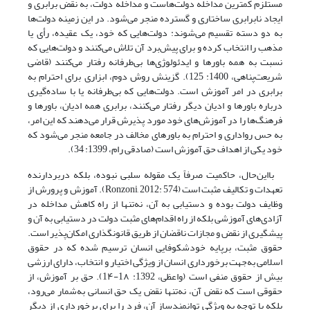
مستلزم کمترین مداخله‌ دولت‌هاست و مداخله‌ دولت، به نقض برابری و
ایجاد نابرابری ساختاری و گسترده منجر می‌شود. در این زمینه دولت‌ها
به دو دسته تقسیم می‌شوند: دولت‌هایی که خود، یک عقیده، رأی یا
مذهب را انتخاب کرده و برای پیش‌برد آن تلاش می‌کنند و دولت‌هایی که
نسبت به همه‌ باورها و ایدئولوژی‌ها بی‌طرفانه رفتار می‌کنند (قاضی
شریعت‌پناهی، 1400: 125). گزینش روش دوم، ابزاری برای احترام به
برابری در امر آموزش است. دولت‌هایی که بی‌طرفانه یا با ساده‌گیری
درباره‌ باورها و ادیان دیگر رفتار می‌کنند، برابری همه ادیان، باورها و
فرهنگ‌ها را در آموزش‌های خود مورد پذیرش قرار می‌دهند که این امر،
به حس رواداری و احترام به باورهای مخالف در جامعه منجر می‌شود که
خود یکی از اهداف حق آموزش است (صادقی ‌رام، 1399: 34).
بااین‌حال، حاکمیت صرفاً یک مقوله‌ سلبی نبوده، بلکه دربردارنده‌
تعهدات و تکالیف مثبت است (Ronzoni, 2012: 574). آموزش و پرورش از
وظایف دولت بوده و دستیابی به آن، نه‌تنها از راه کاهش مداخله در
آزادی‌های آموزشی بلکه از راه اقدام‌های مثبت دولت در دستیابی به آن و
پیشگیری از نقض و مجازات ناقضان از طریق قانونگذاری امکان‌پذیر است.
حقوق مثبت، برپایه‌ خودشکوفایی انسان ترسیم شده که در حقوق
اسلامی به‌جهت برخورداری انسان از ویژگی اختیار و انتخاب، دارای ارزشی
بیش از حقوق منفی است (واعظی، 1392: 1۸-1۴). حق بر آموزش، از
حقوقی است که نقض آن، نه‌تنها نقض یک حق انسانی به‌شمار می‌رود،
بلکه با توجه به ویژگی توانمند‌ساز آن، فرد را برای برخورداری از دیگر