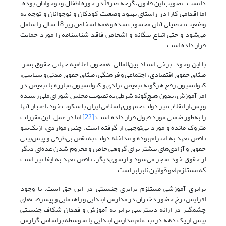
دانست. تصویب این قانون، گرچه صرفاً در حوزه‌ اطفال و نوجوانان بوده،
اما اقدامی کارا در راستای بهبود وضعیت کودکان و نوجوانان و توجه به
وضعیت تحصیلی آنان محسوب شده و همه‌ اشخاص زیر 18 سال را شامل
می‌شود و حتی اتباع بیگانه و اشخاص فاقد شناسنامه را مورد حمایت
قرار داده است.
با این وجود، برخی اسناد بین‌المللی، همچون اعلامیه‌ جهانی حقوق بشر،
میثاق حقوق اقتصادی، اجتماعی و فرهنگی، میثاق حقوق مدنی و سیاسی،
کنوانسیون رفع هرگونه تبعیض‌ نژادی و کنوانسیون مبارزه با تبعیض در
امر آموزش، بدون هیچ‌گونه شرطی به تصویب مجلس شورای ملی رسیده
و پس از انقلاب نیز دولت جمهوری اسلامی ایران با سکوت خود، اعتبار آنها
را به‌طور ضمنی مورد قبول قرار داده است؛
[22]
اما در عمل، این مقررات
متروک مانده و مورد بی‌توجهی ار گرفته است. چنین مواردی، ازیک‌سو
ناقض تعهد به احترام بوده و مداخله‌ دولت به نقض بی‌طرفی و پیش‌بینی
حقوق و آزادی‌های بیشتر برای گروهی خاص و محروم شدن عده‌ای دیگر
از حقوق خود منجر می‌شود و از‌سوی‌دیگر، ناقض تعهد به ایفا نیز است
که مستلزم لغو قوانین نابرابر است.
برابری آموزشی مستلزم برابری جنسیتی در این حق است. با وجود
افزایش نرخ حضور دختران در مدارس ابتدایی و راهنمایی و پیشرفت‌های
چشمگیر در ارائه دسترسی برابر به آموزش و فقدان شکاف جنسیتی
بیش از یک دهه در ثبت‌نام مدارس ابتدایی یا متوسطه براساس گزارش