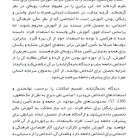
ملزم کرده‌اند اما، این برابری را در مفهوم عدالت رویه‌ای در نظر
گرفته‌اند. گرچه عدالت، در تحصیلات ابتدایی همراه با اجبار والدین و
رایگان بودن آموزش است تا اشخاصی که از نظر مالی، فرهنگی یا
اجتماعی، به تحصیل قادر نیستند نیز از آموزش محروم نشوند؛ اما
براساس اسناد فوق، آموزش‌ عالی وابسته به استعداد افراد دانسته
شده تا هرکسی با توجه به استعداد خود از آن بهره گیرد. بنابراین،
دولت‌ها صرفاً به تأمین آموزش برابر به‌معنای آموزش مشابه و یکسان
برای همه و به‌عبارتی تأمین عدالت رویه‌ای ملزم هستند. چنین تعریفی از
آموزش، آن را از حوزه‌ حق بودن خارج کرده و امکان مطالبه‌ آن را از
اشخاص جامعه سلب و دیدگاه نخبه‌گرایانه را بر آن حکم می‌کند و با ایجاد
شرایط تحصیل برای اشخاص توانمند، از آنان به‌عنوان سرمایه‌ انسانی
مورد نیاز برای پیشرفت جامعه بهره‌مند می‌شود.
دیدگاه نخبه‌گرایانه، تقسیم امکانات را برحسب توانمندی و
استعدادهای اشخاص می‌پذیرد (عباسی تقی دیزج به نقل از مک‌ماهون،
1395: 57). محدودیت‌های مالی موجود در جامعه و عدم تأمین زمینه‌
تحصیل رایگان برای تمام افراد، در حد نیاز مملکت به آموزش عالی
تخصیص داده‌ می‌شود و از‌آنجا‌که هدف از تحصیل، ایجاد شرایطی برای
پیشرفت جامعه نیز است، افراد بااستعداد، به برخورداری از آن قادر
خواهند بود. آموزش علاوه بر کارکرد ابزاری، آثار اقتصادی، فرهنگی و
اجتماعی برای اشخاص جامعه دارد و فقدان آن، اشخاص را از دستیابی به