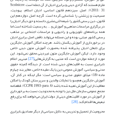
ملزم هستند که آزادی دینی و برابری ادیان از آن جمله است Scolnicov,
2011: 31)). اصل سیزدهم قانون اساسی، ادیان اسلام، یهودیت،
مسیحیت و زرتشتی را شناسایی کرده است. گرچه اصل دوازدهم این
قانون، دین رسمی کشور را شیعه‌ اثنی‌عشری دانسته و حق دیگر ادیان را
در برگزاری مراسمات مذهبی و آموزش و ... به رسمیت شناخته است اما
همه برنامه‌های تلویزیونی و رادیویی و مراسمات اجتماعی بر مذهب
رسمی کشور مبتنی بوده و این مسئله می‌تواند ناقض اصل برابری ادیان
در برخورداری از آموزش یکسان باشد. هرچند امکان آموزش جایگزین
برای تابعان ادیان پذیرفته شده به‌صورت آموزش متون دینی خاص
وجود دارد، لیکن آموزش جایگزین متون غیردینی محقق نمی‌شود. این
مورد ازجمله مواردی است که منتهی به گزارش‌هایی
[27]
مبنی‌بر اعلام
نابرابری نسبت به اقلیت‌های دینی شده است. از دیدگاه کمیته حقوق
مدنی و سیاسی، آموزش عمومی دین یا یک عقیده‌ خاص، مغایر بند چهارم
ماده‌ (18) میثاق حقوق مدنی و سیاسی است؛ مگر اینکه در کنار آن،
آموزش جایگزین هم‌سو با تمایلات والدین و سرپرستان کودک یا امکان
معافیت از این آموزش تعبیه شده باشد (CCPR, 1993: para. 6). قطعنامه‌
مجمع عمومی سازمان ملل نیز با توجه به محدودیت نسبت به برخورداری
از آموزش در مورد اقلیت‌های دینی از دولت ایران می‌خواهد که برای رفع
تبعیض‌ها اقدام کند.
[28]
محرومیت از تحصیل و تدریس به‌ دلایل سیاسی از دیگر مصادیق نابرابری