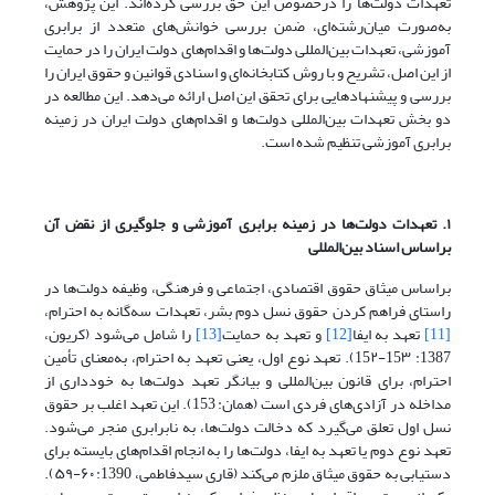
تعهدات دولت‌ها را درخصوص این حق بررسی کرده‌اند. این پژوهش،
به‌صورت میان‌رشته‌ای، ضمن بررسی خوانش‌های متعدد از برابری
آموزشی، تعهدات بین‌المللی دولت‌ها و اقدام‌های دولت ایران را در حمایت
از این اصل، تشریح و با روش کتابخانه‌ای و اسنادی قوانین و حقوق ایران را
بررسی و پیشنهادهایی برای تحقق این اصل ارائه می‌دهد. این مطالعه در
دو بخش تعهدات بین‌المللی دولت‌ها و اقدام‌های دولت ایران در زمینه‌
برابری آموزشی تنظیم شده است.
۱. تعهدات دولت‌ها در زمینه‌ برابری آموزشی و جلوگیری از نقض آن
براساس اسناد بین‌المللی
براساس میثاق حقوق اقتصادی، اجتماعی و فرهنگی، وظیفه‌ دولت‌ها در
راستای فراهم کردن حقوق نسل دوم بشر، تعهدات سه‌گانه‌ به احترام،
[11]
تعهد به ایفا
[12]
و تعهد به حمایت
[13]
را شامل می‌شود (کریون،
1387: 15۳-15۲). تعهد نوع اول، یعنی تعهد به احترام، به‌معنای تأمین
احترام، برای قانون بین‌المللی و بیانگر تعهد دولت‌ها به خودداری از
مداخله در آزادی‌های فردی است (همان: 153). این تعهد اغلب بر حقوق
نسل اول تعلق می‌گیرد که دخالت دولت‌ها، به نابرابری منجر می‌شود.
تعهد نوع دوم یا تعهد به ایفا، دولت‌ها را به انجام اقدام‌های بایسته برای
دستیابی به حقوق میثاق ملزم می‌‌کند (قاری سیدفاطمی، 1390: ۶۰-۵۹).