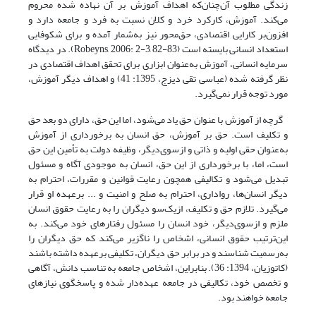
زندگی مطلوب آن‌چنان‌که اهداف آموزش بر آن نهاده شده محروم
می‌کند. آموزش، کارکرد خرد و کلان نسبت به فرد و جامعه دارد و
افزون‌بر کارایی اقتصادی، حق‌محور نیز به‌شمار آمده و برای شکوفایی
استعداد انسانی بایسته است (Robeyns, 2006: 2-3, 82-83). در دیدگاه
سرمایه‌ انسانی، آموزش به‌عنوان ابزاری برای تحقق اهداف اقتصادی در
نظر گرفته‌ شده (عباسی تقی دیزج، 1395: 41) و اهداف دیگر آموزش،
مورد توجه قرار نمی‌گیرد.
گرچه از آموزش با عنوان حق یاد می‌شود، اما این حق، دارای دو بعد حق
و تکلیف است. حق بر آموزش، حق انسان به برخورداری از آموزش
به‌عنوان حقی اولیه و ذاتی و ازسوی‌دیگر، وظیفه‌ دولت به تأمین این حق
است، اما، با برخورداری از این حق، انسان به موجودی آگاه و مسئول
تبدیل می‌شود و تکالیفی همچون رعایت قوانین و مقررات، احترام به
دیگر انسان‌ها، رواداری، احترام به صلح و امنیت و ... برعهده‌ او قرار
می‌گیرد. تلازم حق و تکلیف، از‌یک‌سو دیگران را به رعایت حقوق انسان
ملزم و از‌سوی‌دیگر، خود انسان را مسئول رفتارهای خود می‌کند. به
این‌ترتیب حقوق انسانی، اشخاص را ناگزیر می‌کند که حق دیگران را
به‌رسمیت شناسند و در برابر حق دیگران، تکلیفی برعهده داشته باشند
(کاتوزیان، 1394: 36). بنابراین، اشخاص جامعه به تناسب دانش، آگاهی
و تخصص خود، تکالیفی در جامعه عهده‌دار شده و پاسخگوی نیازهای
جامعه خواهند بود.