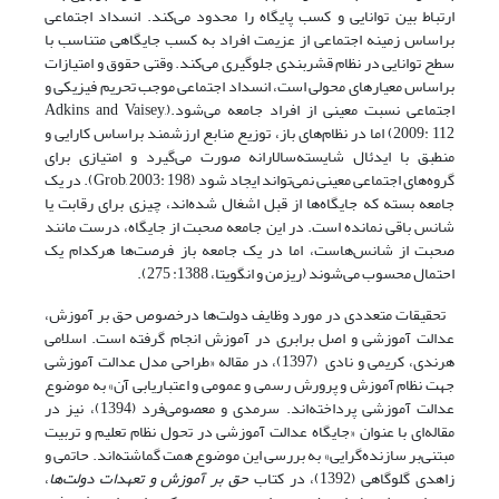
ارتباط بین توانایی و کسب پایگاه را محدود می‌کند. انسداد اجتماعی
براساس زمینه اجتماعی از عزیمت افراد به کسب جایگاهی متناسب با
سطح توانایی در نظام قشربندی جلوگیری می‌کند. وقتی حقوق و امتیازات
براساس معیارهای محولی است، انسداد اجتماعی موجب تحریم فیزیکی و
اجتماعی نسبت معینی از افراد جامعه می‌شود.(Adkins and Vaisey,
2009: 112) اما در نظام‌های باز، توزیع منابع ارزشمند براساس کارایی و
منطبق با ایدئال شایسته‌سالارانه صورت می‌گیرد و امتیازی برای
گروه‌های اجتماعی معینی نمی‌تواند ایجاد شود (Grob, 2003: 198). در یک
جامعه بسته که جایگاه‌ها از قبل اشغال شده‌اند، چیزی برای رقابت یا
شانس باقی نمانده است. در این جامعه صحبت از جایگاه، درست مانند
صحبت از شانس‌هاست، اما در یک جامعه باز فرصت‌ها هرکدام یک
احتمال محسوب می‌شوند (ریزمن و انگویتا، 1388: 275).
تحقیقات متعددی در مورد وظایف دولت‌ها درخصوص حق بر آموزش،
عدالت آموزشی و اصل برابری در آموزش انجام گرفته است. اسلامی
هرندی، کریمی و نادی (1397)، در مقاله‌ «طراحی مدل عدالت آموزشی
جهت نظام آموزش و پرورش رسمی و عمومی و اعتباریابی آن» به موضوع
عدالت آموزشی پرداخته‌اند. سرمدی و معصومی‌فرد (1394)، نیز در
مقاله‌ای با عنوان «جایگاه عدالت آموزشی در تحول نظام تعلیم و تربیت
مبتنی‌بر سازنده‌گرایی» به بررسی این موضوع همت گماشته‌اند. حاتمی و
زاهدی گلوگاهی (1392)، در کتاب
حق بر آموزش و تعهدات دولت‌ها
،