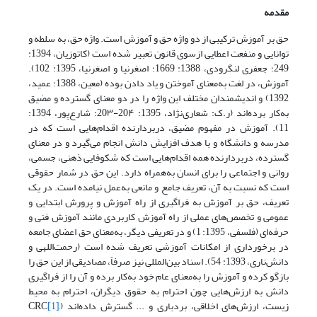
مقدمه
حق بر آموزش ترکیبی از دو واژه‌ حق و آموزش است. واژه‌ حق، به سلطه و
توانایی و منفعت اعطایی ازسوی قانون تعبیر شده است (کاتوزیان، 1394:
249؛ جعفری لنگرودی، 1388: 1669؛ اصغرنیا و اصغرنیا، 1395: 102).
آموزش، در لغت به‌معنای آموختن و یاد دادن بوده (معین، 1388؛ عمید،
1392) و اندیشمندان مختلف این واژه را در دو معنای گسترده و مضیق
به‌کار برده‌اند (ر.ک: شعاری‌نژاد، 1395: 20۴-20۳؛ شارع‌پور، 1394:
11). آموزش در مفهوم مضیق، در‌بردارنده اقدام‌هایی است که در
مدرسه و دانشگاه و با هدف افزایش دانش انجام می‌گیرد و در معنای
گسترده، دربردارنده‌ همه‌ اقدام‌هایی است که شکوفایی ذهنی، جسمی،
روانی و اجتماعی را برای انسان به‌همراه دارد. این حق در شمار حقوقی
است که نسبت به آن، تعریف جامع و مانعی به‌عمل نیامده است. در یک
تعریف، حق بر آموزش به فراگیری از راه آموزش و پرورش ابتدایی و
عمومی و تخصص‌های عملی از راه آموزش کاربردی مانند آموزش فنی و
حرفه‌ای (فلسفی، 1395: 1) و در تعریفی دیگر، به‌معنای حق اعضای جامعه
در برخورداری از امکانات آموزشی تعریف شده است (رحمت‌اللهی و
دانش‌ناری، 1393: 54). اسناد بین‌المللی نیز صرفاً، مصادیقی از این حق را
بازگو کرده و آموزش را به‌معنای عام خود به‌کار برده و آن را از فراگیری
دانش به ارزش‌هایی چون احترام به حقوق دیگران، احترام به محیط‌
زیست، ارزش‌های اخلاقی، بردباری و ... گسترش داده‌اند (CRC
,
[1]