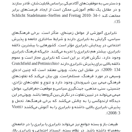
و دسترسی به موفقیت‌های آکادمیکی براساس قابلیت‌شان، قادر سازند
و در مقابل یک نظام آموزشی ممکن است از ایجاد فرصت‌های برابر
ممانعت کند (Schlicht, Stadelmann-Steffen and Freitag, 2010: 34-
35).
نابرابری آموزشی از عوامل زمینه‌ای، متأثر است. برخی فرهنگ‌های
سیاسی، گرایش به نابرابری دارند و شرایط ساختاری جامعه و پذیرش
اجتماعی در پیدایش نابرابری مؤثر است. کشورهایی با بیشترین ذائقه
نابرابری، بیشتر هم نابرابری را تجربه می‌کنند. جایی‌که فرهنگ نابرابری
وجود دارد، نگرش افراد بر این است که نابرابری مجاز است و عموم
ذائقه بالایی برای پذیرش نابرابری دارند (Crutchfield and Pettinicchio,
2009: 134). در مقابل این بحث، ویوتی‌ معتقد است که چنین ادعای
وسیعی در مورد فرهنگ، مسئله‌زاست. وی بیان می‌کند که تفاوت‌های
فرهنگی مهمی بین شهروندان وجود دارد و تنوع‌ و تفاوت‌های نژادی،
جنسیتی، سنی، مذهبی، جهت‌گیری سیاسی و موقعیت جغرافیایی، عوامل
مهمی می‌‌‌‌‌تواند در تبیین تفاوت در نگرش بین گروه‌ها باشد. ویوتی‌جر این
دیدگاه ارتدوکسی را به چالش می‌کشد که برخی فرهنگ‌ها، تحمل و
پذیرش نابرابری بالایی داشته و نابرابری را به آغوش می‌کشند (Viotti,
2008: 3).
طبیعت باز و بسته جوامع نیز می‌تواند نابرابری یا برابری را در جامعه‌ای
به‌همراه داشته باشد. در نظام بسته، انسداد اجتماعی و نابرابری بالا،