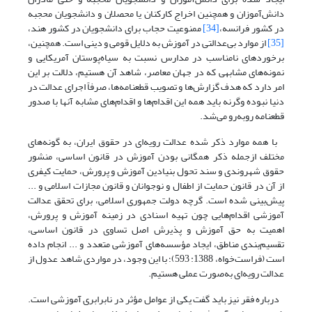
دانش‌آموزان و همچنین اخراج کارکنان یا محصلان و دانشجویان محجبه
در کشور فرانسه،
[34]
ممنوعیت حجاب برای دانشجویان در کشور هند،
[35]
از موارد بی‌عدالتی در آموزش به‌ دلایل قومی و دینی است. همچنین،
برخوردهای نامناسب در مدارس نسبت به سیاه‌پوستان آمریکایی و
نمونه‌های مشابهی که در جهان معاصر، شاهد آن هستیم، دلالت بر این
امر دارد که هدف گزارش‌ها و تصویب قطعنامه‌ها، صرفاً اجرای عدالت در
دنیا نبوده وگرنه باید همه این اقدام‌ها و اقدام‌های مشابه آنها با صدور
قطعنامه روبه‌رو می‌شد.
با همه موارد ذکر شده عدالت رویه‌ای در حقوق ایران، به گونه‌های
مختلف ازجمله ذکر همگانی بودن آموزش در قانون اساسی، منشور
حقوق شهروندی و سند تحول بنیادین آموزش و پرورش، حمایت کیفری
از آن در قانون حمایت از اطفال و نوجوانان و قانون مجازات اسلامی و ...
پیش‌بینی‌ شده است. گرچه دولت جمهوری اسلامی، برای تحقق عدالت
آموزشی اقدام‌هایی چون تهیه‌ اسنادی در زمینه‌ آموزش و پرورش،
اهمیت به‌ حق آموزش و پذیرش اصل تساوی در قانون اساسی،
تقسیم‌بندی مناطق، ایجاد مؤسسه‌های آموزشی متعدد و ... انجام داده
است (فراست‌خواه، 1388: 593)؛ با این وجود، در مواردی شاهد عدول از
عدالت رویه‌ای به‌صورت عملی هستیم.
در‌‌باره فقر نیز باید گفت یکی از عوامل مؤثر در نابرابری آموزشی است.