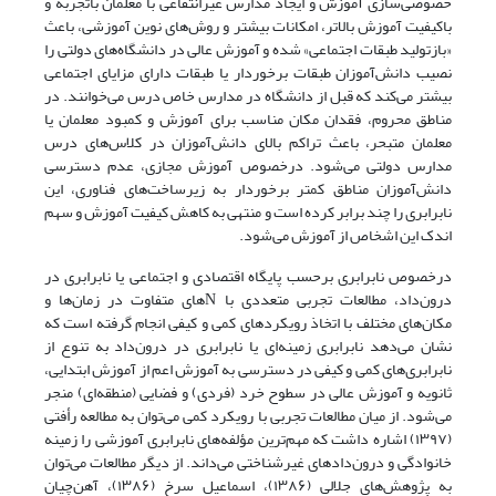
خصوصی‌سازی آموزش و ایجاد مدارس غیرانتفاعی با معلمان باتجربه و
با‌کیفیت آموزش بالاتر، امکانات بیشتر و روش‌های نوین آموزشی، باعث
«بازتولید طبقات اجتماعی» شده و آموزش‌ عالی در دانشگاه‌های دولتی را
نصیب دانش‌آموزان طبقات برخوردار یا طبقات دارای مزایای اجتماعی
بیشتر می‌کند که قبل از دانشگاه در مدارس خاص درس می‌خوانند. در
مناطق محروم، فقدان مکان مناسب برای آموزش و کمبود معلمان یا
معلمان متبحر، باعث تراکم بالای دانش‌آموزان در کلاس‌های درس
مدارس دولتی می‌شود. درخصوص آموزش مجازی، عدم دسترسی
دانش‌آموزان مناطق کمتر برخوردار به زیرساخت‌های فناوری، این
نابرابری را چند برابر کرده است و منتهی به کاهش کیفیت آموزش و سهم
اندک این اشخاص از آموزش می‌شود.
درخصوص نابرابری برحسب پایگاه اقتصادی و اجتماعی یا نابرابری در
درون‌داد، مطالعات تجربی متعددی با N‌های متفاوت در زمان‌ها و
مکان‌های مختلف با اتخاذ رویکردهای کمی و کیفی انجام گرفته است که
نشان می‌دهد نابرابری زمینه‌ای یا نابرابری در درون‌داد به تنوع‌ از
نابرابری‌های کمی و کیفی در دسترسی به آموزش اعم از آموزش ابتدایی،
ثانویه و آموزش عالی در سطوح خرد (فردی) و فضایی (منطقه‌ای) منجر
می‌شود. از میان مطالعات تجربی با رویکرد کمی می‌توان به مطالعه رأفتی
(۱۳۹۷) اشاره داشت که مهم‌ترین مؤلفه‌های نابرابری آموزشی را زمینه
خانوادگی و درون‌دادهای غیرشناختی می‌داند. از دیگر مطالعات می‌توان
به پژوهش‌های جلالی (۱۳۸۶)، اسماعیل سرخ (۱۳۸۶)، آهن‌چیان