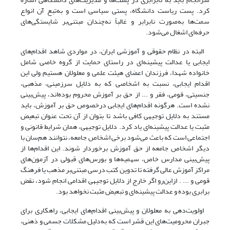
کرد. پست ریاست دانشگاه، پستی سیاسی است و به‌تبع آن انواع
سمت‌ها به‌صورت نابرابر و غالباً نه‌چندان مبتنی‌بر شایستگی‌های
حرفه‌ای اشغال می‌شود.
البته در نظام حقوقی و آموزشی ایران، در مواردی شاهد اقدام‌های
ایجابی یا عدالت پیشینه‌ای در راستای حمایت از گروه خاصی شامل
خانواده شهدا، فرزندان اعضای هیئت علمی و معلولان هستیم ولی این
اقدام ایجابی، نسبت به اشخاصی که به‌ دلایل سرزمینی، مذهبی،
جنسیتی، قومی، فقر و ... از حق بر آموزش محروم بوده‌اند، پیش‌بینی
نشده است. هرگونه اقدام‌های ایجابی درخصوص حق بر آموزش، باید
مستند به‌ دلایل توجیهی کافی باشد تا بتوان از آن تحت عنوان تبعیض
مثبت یا عدالت پیشینه‌ای یاد کرد. دلایل توجیهی، همان شرایط قانونی و
اجتماعی است که باعث می‌شود برخی اشخاص جامعه، نتوانند هم‌سان با
دیگر اشخاص جامعه از حق آموزش برخوردار شوند. این اقدام‌ها از
پیش‌بینی مدارس خاص، سهمیه‌ها و بورس‌های قبولی در آزمون‌های
مراکز آموزش عالی گرفته تا تدوین کتب درسی مبتنی‌بر مذهب یا فرهنگ
قومی و ... . ازاین‌رو اگر خارج از دلایل توجیهی اقدامی انجام شود، نقض
برابری بوده و عدالت پیشینه‌ای و تبعیض مثبت نخواهد بود.
اولویت‌دهی به معلولان و پیش‌بینی اقدام‌های ایجابی، راهکاری برای
جبران محرومیت‌های این قشر است که به‌دلیل مشکلات جسمی و ذهنی،