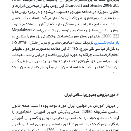
Kardoeff and Steinke, 2004: 285). این روش یکی از مهم‌ترین ابزار‌های
تحقیق، به‌ویژه در مطالعه موردی محسوب می‌شود و در زمره روش‌ها یا
سنجه‌های غیر‌مزاحم و غیرواکنشی به‌شمار می‌آید. اصالت یک تحقیق
اسنادی به منابع حائز اهمیتی بستگی دارد که از آنان استفاده می‌شود.
روش اسنادی مستلزم جستجویی توصیفی و تفسیری است (Mogalakwe,
2006: 222). بنابراین بستر معرفت‌شناختی و تکنیکی پژوهش اسنادی به
پارادایم تفسیری
نزدیک است (صادقی فسایی و عرفان‌منش، ۱۳۹۴: ۶۵
به نقل از عباسی تقی دیزج، ۱۳۹۵). این مطالعه به‌صورت موردی ـ تطبیقی
انجام گرفته است چراکه به مورد ایران پرداخته و در این راستا، تعهدات
دولت براساس خوانش‌های مختلف از مفهوم برابری، بررسی و هریک از
این دیدگاه‌ها در مقایسه با اسناد بین‌المللی و قوانین داخلی تبیین شده
است.
۳.
موردپژوهی جمهوری اسلامی ایران
از دیرباز آموزش در قوانین ایران مورد توجه بوده است. متمم قانون
اساسی مشروطه (1286)، ضمن پذیرش حق بر آموزش، علم‌آموزی را
آزاد دانسته و دولت را به تأسیس مدارس دولتی و گسترش آموزش
رایگان الزام کرده بود. امروزه، قانون اساسی جمهوری اسلامی، قانون
اهداف و وظایف وزارت آموزش و پرورش (1366)، سند تحول بنیادین،