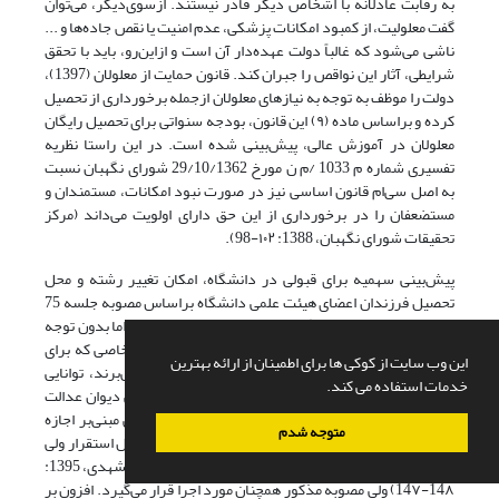
به رقابت عادلانه با اشخاص دیگر قادر نیستند. از‌سوی‌دیگر، می‌توان
گفت معلولیت، از کمبود امکانات پزشکی، عدم امنیت یا نقص جاده‌ها و ...
ناشی می‌شود که غالباً دولت عهده‌دار آن است و از‌این‌رو، باید با تحقق
شرایطی، آثار این نواقص را جبران کند. قانون حمایت از معلولان (1397)،
دولت را موظف به توجه به نیازهای معلولان از‌جمله برخورداری از تحصیل
کرده و براساس ماده‌ (۹) این قانون، بودجه سنواتی برای تحصیل رایگان
معلولان در آموزش عالی، پیش‌بینی شده است. در این راستا نظریه
تفسیری شماره‌ م 1033 /م ن مورخ 29/10/1362 شورای نگهبان نسبت
به اصل سی‌ام قانون اساسی نیز در صورت نبود امکانات، مستمندان و
مستضعفان را در برخورداری از این حق دارای اولویت می‌داند (مرکز
تحقیقات شورای نگهبان، 1388: ۱۰۲-98).
پیش‌بینی سهمیه برای قبولی در دانشگاه، امکان تغییر رشته و محل
تحصیل فرزندان اعضای هیئت علمی دانشگاه براساس مصوبه‌ جلسه‌ 75
شورای عالی انقلاب فرهنگی نیز از اقدام‌های ایجابی بوده؛ اما بدون توجه
به‌ دلایل توجیهی و خارج از حوزه تبعیض مثبت است. اشخاصی که برای
این وب سایت از کوکی ها برای اطمینان از ارائه بهترین
تحصیل از بورسیه، کمک‌هزینه و مزایای رفاهی بهره می‌برند، توانایی
خدمات استفاده می کند.
بیشتری برای تحصیل خواهند داشت. اگرچه هیئت عمومی دیوان عدالت
اداری در یکی از آرای خود، بخشنامه‌ وزارت آموزش عالی مبنی‌بر اجازه‌
متوجه شدم
جابه‌جایی فرزندان اساتید دانشگاه‌ها از محل قبولی به محل استقرار ولی
ایشان را غیرقانونی دانسته و آن را ابطال کرده (هداوند و مشهدی، 1395:
14۸-14۷) ولی مصوبه‌ مذکور همچنان مورد اجرا قرار می‌گیرد. افزون بر