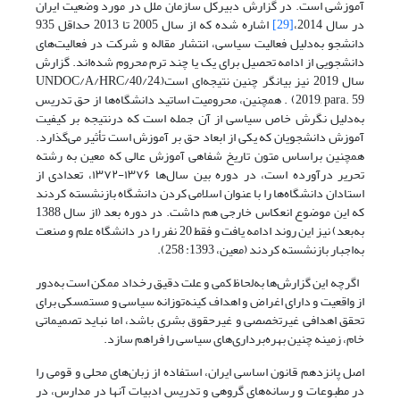
آموزشی است. در گزارش دبیرکل سازمان ملل در مورد وضعیت ایران
در سال 2014،
[29]
اشاره شده که از سال 2005 تا 2013 حداقل 935
دانشجو به‌دلیل فعالیت سیاسی، انتشار مقاله و شرکت در فعالیت‌های
دانشجویی از ادامه‌ تحصیل برای یک یا چند ترم محروم شده‌اند. گزارش
سال 2019 نیز بیانگر چنین نتیجه‌ای است(UNDOC/A/HRC/40/24,
2019, para. 59) . همچنین، محرومیت اساتید دانشگاه‌ها از حق تدریس
به‌دلیل نگرش خاص سیاسی از آن جمله است که درنتیجه بر کیفیت
آموزش دانشجویان که یکی از ابعاد حق بر آموزش است تأثیر می‌گذارد.
همچنین براساس متون تاریخ شفاهی آموزش عالی که معین به رشته
تحریر درآورده است، در دوره بین سال‌ها ۱۳۷۶-۱۳۷۲، تعدادی از
استادان دانشگاه‌ها را با عنوان اسلامی کردن دانشگاه بازنشسته کردند
که این موضوع انعکاس خارجی هم داشت. در دوره بعد (از سال 1388
به‌بعد) نیز این روند ادامه یافت و فقط 20 نفر را در دانشگاه علم و صنعت
به‌اجبار بازنشسته کردند (معین، 1393: 258).
اگرچه این گزارش‌ها به‌لحاظ کمی و علت دقیق رخداد ممکن است به‌دور
از واقعیت و دارای اغراض و اهداف کینه‌توزانه سیاسی و مستمسکی برای
تحقق اهدافی غیرتخصصی و غیرحقوق بشری باشد، اما نباید تصمیماتی
خام، زمینه چنین بهره‌برداری‌های سیاسی را فراهم سازد.
اصل پانزدهم قانون اساسی ایران، استفاده از زبان‌های محلی و قومی را
در مطبوعات و رسانه‌های گروهی و تدریس ادبیات آنها در مدارس، در