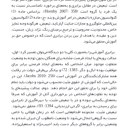
است. تبعیض در مقابل برابری و به‌معنای برخورد نامناسب‌تر نسبت به
یک فرد یا گروه است (Hornby, 2007: 358). براساس ماده‌ (1)
کنوانسیون مبارزه با تبعیض در امر آموزش و بند «ج» ماده (2) کنوانسیون
بین‌المللی جلوگیری و مجازات جنایت آپارتاید، تبعیض، هرگونه وجه تمایز
خاص، محدودیت، محرومیت و ترجیح برمبنای رنگ، نژاد، زبان، جنسیت،
دین و عقیده، با هدف از بین بردن برابری است که درخصوص حق بر
آموزش محقق می‌شود.
برابری آموزشی را به‌صورت کلی با دو دیدگاه می‌توان تفسیر کرد: اول،
عدالت رویه‌ای یا ایجاد فرصت مشابه برای همگان بدون توجه به وضعیت
متفاوت موجود میان اشخاص که به‌معنای ایجاد فرصتی برابر برای
موفقیت بوده (بال و دگر، 1383: 72) و بیانگر بی‌طرفی دولت در رقابت
همه‌ مشارکت‌کنندگان در آموزش است (Jacobs, 2010: 256). این در
حالی است که آموزش، از حقوق مثبت محسوب می‌شود و دولت باید تمام
تلاش خود را برای تحقق این حق انجام دهد. دوم، عدالت پیشینه‌ای یا
توجه به تفاوت‌های اشخاص در برخورداری آنان از آموزش که صرفاً
به‌معنای یکسانی نبوده و جز با تبعیض مثبت، یا «بهره‌گیری از نابرابری
برای رسیدن به برابری» (گرجی ارزندیانی، 1394: 93)، محقق نمی‌شود.
تبعیض مثبت، مجموعه اقدام‌هایی است که در زمان طولانی یا خاص
نسبت به گروهی اعمال می‌شود تا وضعیت نامطلوب آن جبران شده و به
وضعیتی برابر با گروه‌های دیگر دست یابد (حبیب‌نژاد و اسمعیلی‌زاده،