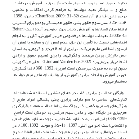
ندارد. حقوق نسل دوم، یا حقوق مثبت، مثل حق بر آموزش، بهداشت،
صلح و ... بیانگر تعهد دولت‌ها به فراهم کردن امکانات و تضمین
برخورداری افراد از آن است (Chauffour, 2009: 31-32؛ برلین، 1398:
25۴-25۰). نسل سوم حقوق بشر، حقوق همبستگی بوده و برای گسترش
ارتباط میان انسان‌ها و آفرینش دنیایی بهتر به‌وجود آمده است (Beiter,
2005: 43). تعهدات دولت‌ها درخصوص حق بر آموزش، آنان را به انجام
اقدام‌هایی نسبت به تأمین این حق، عدم نقض آن و مقابله با نقض آن
ازسوی اشخاص ملزم می‌‌کند. برابری از لحاظ فردی و گروهی، به انسان
حس باارزش بودن می‌دهد و نگرانی‌ها را برای تضییع حقوق و آزادی
اشخاص از بین می‌برد (Lind and Van den Bos, 2002). تحقق حق آموزش
بدون توجه به قدرت غیرممکن است (فریره، 1392: 360)، لذا گسترش
حق بر آموزش و ایجاد برابری آموزش، از وظایف اجتماعی مهم دولت‌ها
به‌شمار می‌رود.
واژگان عدالت و برابری اغلب در معنای مشابهی استفاده‌ شده‌اند؛ اما
تفاوت‌های اساسی با هم دارند. برابری یعنی یکسانی افراد فارغ از
ویژگی‌های جسمی و ذهنی، ذاتی و اکتسابی؛ اما عدالت به‌معنای قرارگیری
هرچیزی در جایگاه خود و دادن سهم هرکس به خودش است (راسخ،
1399: 335) و این امر نیازمند تفاوت اشخاص با توجه به تفاوت‌های طبیعی
و اکتسابی است (جوادی آملی، 1397: 1۶-1۵ و موحد، 1392: 100). در
اسناد بین‌المللی، عدالت و برابری از هم جدا نشده‌اند، اما از الفاظ مندرج
در این متون می‌توان چنین برداشت کرد که برابری، جنبه‌ مورد نظر بوده