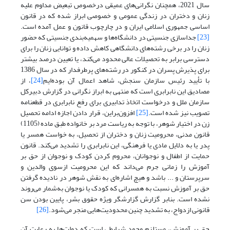
سال 2021، همچنان نگرانی‌های عمیقی درخصوص تبعیض مداوم علیه
زنان و دختران در زندگی عمومی و خصوصی ابراز شده که در قانون
اساسی جمهوری اسلامی ایران و در چارچوب قانون و عمل آمده است.
[23]
جداسازی جنسیتی در دانشگاه‌ها و سهمیه‌بندی جنسیتی که حضور
زنان را در برخی رشته‌های دانشگاهی کاهش داده و توانایی زنان را برای
دسترسی برابر به تحصیلات عالی محدود می‌کند، یا تعیین درصد بیشتر
برای پذیرش پسران در کنکور در رشته‌های پرطرفدار که در سال 1386
با تأیید رئیس سازمان سنجش، شاهد اعمال آن بوده‌ایم
[24]
، از
مصادیق این نابرابری است که منتهی به ابراز نگرانی در گزارش دبیرکل
سازمان ملل و درخواست اتخاذ تدابیری برای رفع نابرابری در قطعنامه‌
تصویب نیز شده است.
[25]
افزون‌بر‌این، قرار دادن اجازه‌ ادامه‌ تحصیل
زن در اختیار شوهر، با توجه به ریاست مرد بر خانواده طبق ماده‌ (1105)
قانون مدنی، محرومیت زنان و دختران از تحصیل، به خواست همسر یا
پدر یا به‌ دلایل مادی یا فرهنگی، این نابرابری را تشدید می‌کند. قانون
حمایت از اطفال و نوجوانان، محروم کردن کودک و نوجوان از حق بر
آموزش را زمانی جرم می‌داند که این محرومیت ازسوی والدین و
سرپرستان و ... باشد و هیچ اشاره‌ای به نقش شوهر در نادیده گرفتن
حق بر آموزش نسبت به همسرانی که کودک یا نوجوان به‌شمار می‌روند
نشده است. بنابر گزارش گزارشگر ویژه‌ حقوق بشر، پایین بودن سن
قانونی ازدواج، به تشدید چنین محدودیت‌هایی منجر می‌شود.
[26]
حق بر آموزش، مستلزم وجود شرایطی است که دولت‌ها به رعایت آن