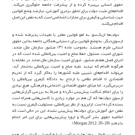
حقوق انسانی بی‌بهره کرده و از پیشرفت جامعه جلوگیری می‌کند.
اقدام‌های مثبت دولت برای تحقق برابری آموزشی، نیازمند وضع قوانین
جهت شناسایی و کیفری برای مجازات اشخاصی است که به نقض این اصل
اقدام می‌کنند.
دولت‌ها از‌یک‌سو، به لغو قوانین مغایر با تعهدات پذیرفته شده و
از‌سوی‌دیگر، به وضع قوانین برای دستیابی همگانی جامعه به این حقوق
انسانی ملزم هستند. به‌موجب ماده‌ (۳) منشور سازمان ملل متحد،
شورای امنیت، مسئول حفظ صلح و امنیت بین‌المللی شده است که در
اجرای فصل هفتم منشور، شورای امنیت سازمان ملل متحد در مقابله با
هرگونه اقدام که تهدید علیه صلح و امنیت بین‌المللی به‌شمار آید،
می‌تواند اقدام‌های تنبیهی علیه کشورها را به‌کار گیرد که از تحریم
اقتصادی تا اقدام نظامی یا ارجاع به دادگاه کیفری بین‌المللی را
دربرمی‌گیرد. اما میثاق حقوق اقتصادی، اجتماعی و فرهنگی، هیچ نهادی
را برای اعلام شکایت پیش‌بینی نکرده و صرفاً به بررسی گزارش‌هایی
ازسوی دولت‌ها که آن هم در موارد زیادی با کاستی‌هایی همراه است
بسنده کرده است. ازاین‌رو، از نظر بین‌المللی، مسئولیت کیفری نسبت به
نقض حق آموزش برای دولت‌ها پیش‌بینی نشده، این در حالی است که
اعلامیه‌ حقوق بشر آمریکا و اروپا پیش‌بینی‌هایی برای این امر انجام
داده‌اند (Morgan, 2012: 20-28).
اسناد بین‌المللی، دولت‌ها را به تأمین شرایط آموزش یکسان برای همه