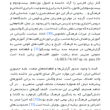
کنار زبان فارسی را آزاد دانسته و اصول نوزدهم، بیست‌و‌دوم و
بیست‌و‌سوم این قانون، با اشاره به برابری و ممنوعیت نابرابری اجتماعی و
فرهنگی و ... به‌نوعی دیگر این حق مسلم بشری را مورد شناسایی قرار
داده است. گرچه در مواردی هم زبان محلی و قومی در دانشگاه‌ها از
دروس اختیاری بوده و تدریس می‌شود با این وجود در عمل، اقدام‌هایی
انجام شده که موجب نقض عدالت شده است. به‌رغم پذیرش کنوانسیون
صیانت از میراث فرهنگی ناملموس،
[30]
اتخاذ سیاست تک‌زبانی در
آموزش و فقدان شرایط مناسب برای برخورداری اقلیت‌ها از آموزش‌های
زبانی و بی‌توجهی به فرهنگ، تاریخ و زبان اقلیت‌های قومی منتهی به
گزارش‌هایی در ضمیمه‌ سند برنامه‌ یونسکو
[31]
و قطعنامه‌ مجمع
عمومی مبنی‌بر عدم رعایت حقوق اقلیت‌های زبانی شده است
(A/RES/74/167, op. cit., para.19).
البته با وجود صدور گزارش‌ها و قطعنامه‌های متعدد علیه جمهوری
اسلامی ایران، اغلب این موارد حتی اگر مبنای قانونی نیز داشته باشد،
واجد اهداف سیاسی است. عدم واکنش نسبت به برخی کشورهای
پیشرفته‌ جهان که همواره تبعیضات مختلف قومی، مذهبی و ... در آن
شاهد هستیم، گواهی بر این مدعاست. کشف گورهای دسته‌جمعی از
دانش‌آموزانی که به یادگیری فرهنگ بیگانگان تازه‌وارد به کانادا و
فراموشی فرهنگ و زبان بومی خود ملزم بوده
[32]
که اخیراً منجر به
اعتراض و صدور بیانیه ازسوی بومیان شده است،
[33]
محدودیت‌های
ایجاد شده برای دانش‌آموزان و دانشجویان محجبه و حتی مادران