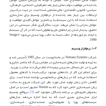
یادشده در موفقیت دولت محلی چهار بعد جغرافیایی، اجتماعی- فرهنگی،
سیاسی- قانونی، اقتصادی- مالی مشخص‌ شده است. در جهت درک بهتر
ارتباطات بین چهار بعد یادشده از نرم‌افزار ونسیم برای مدل‌سازی
استفاده شده که با این سیستم به برنامه‌ریز عوامل کلیدی موفقیت و
عوامل بحرانی را نشان می‌هد. مزیت به‌کارگیری تفکر سیستمی در این
تحقیق، پدیدار شدن چرخه‌های علی و معلولی است که در اثر آن سیستم
با ایجاد بازخوردها از حالت ایستا به حالت پویا تبدیل می‌شود ((Senge,
1990.
۱-۲.
نرم‌افزار
ونسیم
شرکت Ventana Systems در ماساچوست در سال 1985 تأسیس شد و
به تهیه و تولید مدل‌های شبیه‌سازی در مقیاس بزرگ که عناصر تجاری و
فنی را در حل مسائل مدیریتی پیچیده ادغام می‌کردند مبادرت ورزید.
برای انجام این کار از داده‌های موجود ترکیب‌شده با کدهای معمول
استفاده می‌شد که در زبان‌های برنامه‌نویسی نوشته شده است. برای
کاهش دادن زمان تولید مدل مورد نظر، این شرکت شروع به ساخت
زبان شبیه‌سازی خاص خود کرد که به Vensim مشهور است و در اصل
به‌عنوان افزونه‌ای بر برنامه پاسکال به‌وجود آمد.
[3]
درواقع، ونسیم
ابزار مدل‌سازی بصری است که به شما اجازه می‌دهد مدل‌های
سیستم‌های پویا را مفهوم‌سازی، مستندسازی، شبیه‌سازی،