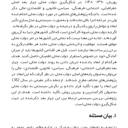
پوریان، ۱۳۹۰: ۱۴۸). در شکل‌گیری دولت محلی چهار بعد اصلی
جغرافیایی، اجتماعی-‌فرهنگی، سیاسی-‌قانونی و اقتصادی-‌مالی ذکر
شده است. با اینکه پژوهش‌های مختلفی در مورد دولت محلی انجام ‌شده
ولی در مرحله اجرا باقی مانده‌اند و به‌صورت سیستمی و مدل‌سازی تأثیر
ابعاد و عوامل را روی یکدیگر و درنتیجه بر دولت محلی در نظر نگرفته‌اند.
اگرچه دولت محلی شیوه کارآمدی است که اکثر کشورهای دنیا به آن روی
آورده‌اند، اما به این معنا نیست که تمامی این کشورها در امر دولت محلی
موفق هستند. موفقیت و اثربخشی دولت محلی، مانند هر نظام دیگری به
برخی زیرساخت‌ها نیازمند است. قبل هر اقدامی کشورها باید از میزان
آمادگی خود درخصوص استقرار دولت محلی اطمینان حاصل کنند. هدف
هرکدام از ابعاد یادشده جریان دادن به روند دولت محلی است. چهار
بعدجغرافیایی، اجتماعی- فرهنگی، سیاسی- قانونی، اقتصادی- مالی را
می‌توان به‌عنوان پایه‌های اصلی دولت محلی در نظر گرفت که این ابعاد در
پژوهش‌های مختلف مطرح‌ شده‌اند. ازجمله دکتر مقیمی در سال 1382
این ابعاد را مورد تأکید قرار داده و بر نگرش سیستمی به دولت محلی
به‌عنوان کارآمدترین و بهترین روش تأکید داشته است. هدف از این
پژوهش بررسی سیستمی ارتباط بین این چهار بعد ذکرشده در جهت
شکل‌گیری دولت محلی است.
۱. بیان مسئله
با توجه به ناموفق بودن دولت متمرکز در اداره‌ مطلوب امور عمومی و