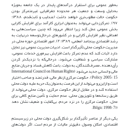
به‌طور عمومی برای استقرار درآمدهای پایدار در یک جامعه به‌ویژه
به‌دلیل وسعت و جمعیت هر محدوده جغرافیایی غیرمتمرکز بودن
حکومت حالت مطلوب‌تری خواهد داشت (عندلیب و ثابت‌قدم، ۱۳۸۸:
۹۷). تمرکززدایی می‌تواند به‌عنوان ابزاری کارآمد برای افزایش کارایی
بخش عمومی عمل کند زیرا انتظار می‌رود که چنین سیاست‌هایی به
اهدافی نظیر افزایش کارایی و در کشورهای درحال‌توسعه درنهایت به
رشد اقتصادی بینجامد (معلمی، ۱۳۸۹: ۲). امور اقتصادی حوزه محلی در
مدیریت حکومت محلی تأثیرگذار است. ادبیات مدیریت عمومی نیز تمایل
دارد اثبات کند که عدم تمرکز باعث افزایش بهره‌وری خدمات عمومی،
مشارکت سیاسی و شفافیت می‌شود، درحالی‌که با نزدیک‌تر کردن
رأی‌دهنده ـ مصرف‌کنندگان‌ـ به دولت، باعث کاهش فساد و جریان منابع
مالی و انسانی جدید می‌‌شود (International Council on Human Rights
Policy, 2005: 15). حکومت مرکزی ازنظر مالی، قدرتمند و صاحب ‌اختیار
است و ازاین‌رو می‌تواند از این فرصت به‌عنوان یک حربه علیه دولت محلی
استفاده ‌کند و در مقابل ازنظر حکومت مرکزی، دولت محلی می‌تواند از
طریق رسانه‌ها و تلویزیون محلی، عدم ‌حمایت و تأمین منابع کافی برای
محل، حکومت مرکزی را در نزد مردم، بی‌کفایت و ضعیف نشان دهد
((Bilgic, 1998: 7.
یکی دیگر از عناصر تأثیرگذار بر شکل‌گیری دولت محلی در زیرسیستم
اقتصادی، امکان وصول دقیق‌تر مالیات از مردم است. اگر دولت‌های