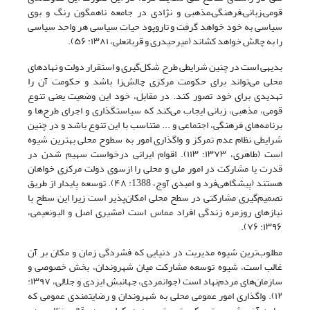
قومی‌–‌زبانی‌–‌فرهنگی‌–‌مذهبی و نژادی در جامعه ناهمگون رنگ و بوی
سیاسی به خود خواهد گرفت و تاروپود حیات سیاسی هر واحد سیاسی
را به چالش خواهد کشاند (میرحیدری و قربانعلی، ۱۳۸۱: ۵۶).
بدیهی است در چنین شرایطی طرح شکل‌گیری و استقرار دولت و نهادهای
محلی می‌تواند برای حکومت مرکزی چالش‌زا باشد و حکومت آن را
تهدیدی برای خود تصور کند. در مقابل، خود این وضعیت یعنی تنوع
قومی، مذهبی، زبانی ایجاب می‌کند که سیاستگذاری و اجرای طرح‌ها و
برنامه‌های فرهنگی، اجتماعی و ... متناسب با این تنوع باشد و در چنین
شرایطی نظام عدم تمرکز و واگذاری امور به سطوح محلی بهترین شیوه
است (طاهری، ۱۳۷۳: ۱۱۳). اقوام ایرانی درخواست سهیم شدن در
قدرت یا مشارکت در امور ملی و محلی را ازسوی دولت مرکزی خواهان
هستند (پیشگاهی‌فرد و امیدی آوج، 1388: ۴۸). توسعه پایدار از طریق
تصمیم‌گیری مشارکتی در سطح محلی امکان‌پذیر است زیرا این سطح با
نیازهای روزمره زندگی افراد مماس است (مشیری ‌اصل و البو‌نعیمی،
۱۳۹۶: ۷۶).
مطلوب‌ترین شیوه مدیریت در دنیایی که فشردگی زمان و مکان بر آن
غالب است، شیوه توسعه مشارکت میان شهروندان، بخش خصوصی و
سازمان‌های مردم‌نهاد است (جوانمردی، جهانبش ایزدی و جلالی، ۱۳۹۷:
۱۲). واگذاری امور عمومی محلی به شهروندان و رضایتمندی عمومی که