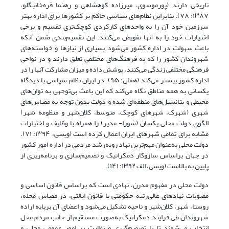
تاریخی دارند (پورموسوی، میرزاده کوهشاهی و رهنما قره‌خانبگلو،
۱۳۸۷: ۷۸). بنابراین نظام‌های سیاسی حاکم بر کشورها برای اداره بهتر
سرزمین خود آن را به واحدهای کارکردی کوچک‌تری تقسیم و برخی
اختیارات خود را به آنها تفویض می‌کنند. این تقسیم‌بندی ضمن آنکه
باعث سهولت در اداره کشور می‌شود بسیاری از نیازها و خواسته‌های
شهروندان کشور را که به فرهنگ‌های مختلفی تعلق دارند و در نواحی
فرهنگی مختلفی زندگی می‌کنند، پوشش داده و میزان مشارکت آنها را در
اداره کشور بیشتر می‌کند (همان: ۹۵). در ایران نظام سیاسی با دیدگاه
یکسانی به همه مناطق نگاه می‌کند که این باعث بی‌توجهی به توان‌های
محیطی و پتانسیل‌های منطقه‌ای شده و دولت بدون توجه به مقیاس‌های
شهری (شهرک، شهرهای کوچک، متوسط، کلان‌شهر و منظومه شهر)
الگوی دولت محلی یکسان (شورا- مدیر) را همراه با وظایف و اختیارات
مشابه برای تمامی شهرهای ایران اعمال کرده است (ویسی، ۱۳۹۴: ۷۱).
دولت محلی به‌عنوان مهم‌ترین نهاد روبه‌رشد مردمی در اداره امور کشور
در جهان براساس سازوکار دمکراتیک و تصمیم‌سازی و برنامه‌ریزی از
پایین به بالاست (ویسی، الف ۱۳۹۲: ۱۴۱).
دولت محلی در مفهوم مدرن، نهادی است که براساس قانون اساسی و
مصوبات نهادهای عالی‌رتبه حکومتی یا قانون ایالتی، در مقیاس محله،
روستا، شهر، کلان‌شهر و ناحیه تشکیل‌ می‌شود و اعضای آن برپایه اراده
شهروندان طی فرایند دمکراتیک به‌صورت مستقیم از جانب مردم محل
انتخاب می‌شوند تا با تصمیم‌گیری و نظارت بر امور عمومی محلی و