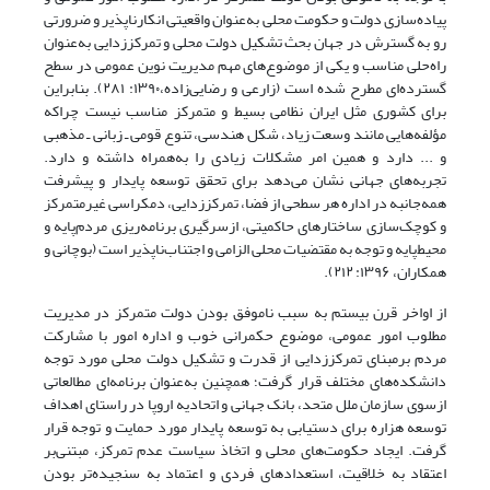
پیاده‌سازی دولت و حکومت محلی به‌عنوان واقعیتی انکارناپذیر و ضرورتی
رو به گسترش در جهان بحث تشکیل دولت محلی و تمرکززدایی به‌عنوان
راه‌حلی مناسب و یکی از موضوع‌های مهم مدیریت نوین عمومی در سطح
گسترده‌ای مطرح ‌شده است (زارعی و رضایی‌زاده،۱۳۹۰: ۲۸۱). بنابراین
برای کشوری مثل ایران نظامی بسیط و متمرکز مناسب نیست چراکه
مؤلفه‌هایی مانند وسعت زیاد، شکل هندسی، تنوع قومی‌ ـ‌ زبانی ‌ـ‌ مذهبی
و ... دارد و همین امر مشکلات زیادی را به‌همراه داشته و دارد.
تجربه‌های جهانی نشان می‌دهد برای تحقق توسعه پایدار و پیشرفت
همه‌جانبه در اداره هر سطحی از فضا، تمرکززدایی، دمکراسی غیرمتمرکز
و کوچک‌سازی ساختارهای حاکمیتی، ازسرگیری برنامه‌ریزی مردم‌پایه و
محیط‌پایه و توجه به مقتضیات محلی الزامی و اجتناب‌ناپذیر است (بوچانی و
همکاران، ۱۳۹۶: ۲۱۲).
از اواخر قرن بیستم به سبب ناموفق بودن دولت متمرکز در مدیریت
مطلوب امور عمومی، موضوع حکمرانی خوب و اداره‌ امور با مشارکت
مردم بر‌مبنای تمرکززدایی از قدرت و تشکیل دولت محلی مورد توجه
دانشکده‌های مختلف قرار گرفت؛ همچنین به‌عنوان برنامه‌ای مطالعاتی
ازسوی سازمان ملل متحد، بانک جهانی و اتحادیه‌ اروپا در راستای اهداف
توسعه هزاره برای دستیابی به توسعه‌ پایدار مورد حمایت و توجه قرار
گرفت. ایجاد حکومت‌های محلی و اتخاذ سیاست عدم تمرکز، مبتنی‌بر
اعتقاد به خلاقیت، استعدادهای فردی و اعتماد به سنجیده‌تر بودن