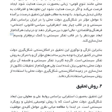
محلی مانند تنوع قومی- زبانی به‌صورت درست هدایت شود ایجاد
فرصت می‌کند و اگر درست هدایت نشود این تفاوت‌ها و افتراقات به
چالش تبدیل می‌شوند. با توجه به مطالب فوق این تحقیق درصدد برآمده
تا عوامل مؤثر در شکل‌گیری دولت محلی را در ایران براساس تفکر
سیستمی و در قالب چهار بعد (جغرافیایی، سیاسی-قانونی، اجتماعی-‌‌
فرهنگی و اقتصادی- مالی) مورد بررسی قرار دهد؛ و درنهایت هرکدام از
[2]
ابعاد موردنظر را در قالب تفکر سیستمی با کمک نرم‌افزار ونسیم
مدل‌سازی کند.
بنابراین تازگی و نوآوری این تحقیق در امکان‌سنجی شکل‌گیری دولت
محلی در کشور ایران با توجه به زیرساخت‌های مؤثر آن و با تمرکز به روش
تفکر سیستمی است. اگرچه کاربرد تفکر سیستمی و فلسفه آن برای
دولت محلی به‌خوبی بیان‌ شده است ولی هیچ‌کدام از تحقیقات تاکنون از
مدل‌سازی در زمینه امکان‌سنجی شکل‌گیری دولت محلی با استفاده از
روش سیستمی استفاده نکرده‌اند.
۲. روش تحقیق
این تحقیق به‌صورت استقرایی براساس روابط علی و معلولی بین ابعاد
شکل‌گیری دولت محلی است که با روش توصیفی_تحلیلی و رویکرد
سیستمی است. در ابتدا با مطالعه مبانی نظری عوامل کلیدی موفقیت
دولت محلی استخراج شد؛ سپس با توجه به بررسی تحلیلی عوامل