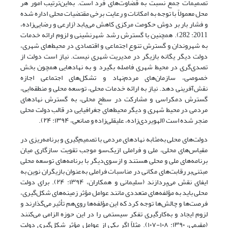
تصمیمات جمع نسبت به قضاوت‌های فرد است. به‌این‌ترتیب امور هر
محل معمولاً با توجه به امکانات و رعایت برخی مقتضیات محلی اداره شده
و فشار بار بر دوش حکومت مرکزی کاهش می‌یابد (زارعی و رضایی‌زاده،
2011: 282). همچنین با گسترش رشد شهرنشینی و لزوم ارائه خدمات
به شهروندان و گسترش تنوع اجتماعی و اقتصادی در محیط‌های شهری،
دولت دیگر یگانه بازیگر در مدیریت شهری نیست. نیاز است دولت از
تصدی‌گری در محیط شهری فاصله بگیرد و به نهادهایی همچون بخش
خصوصی، سازمان‌های مردم‌نهاد و تشکل‌های اجتماعی اجازه
نقش‌آفرینی دهد. نیاز به ارائه خدمات محلی، توسعه محلی و منطقه‌ایی،
گسترش دمکراسی و مشارکت در سطح محلی، به گسترش نهادهای
مردمی در محیط شهری و دیگر محیط‌های جغرافیایی در قالب دولت محلی
منجر شده است (الهویردی‌زاده، علیقلی‌زاده و صانعی، ۱۳۹۴: ۲۴).
دولت‌های محلی به‌مثابه نهادهای مردمی با تصمیم‌گیری و برنامه‌ریزی در
مقیاس‌های محلی، ملی و فراملی ازیک‌سو موجب تقویت سازگاری میان
برنامه‌های ملی و محلی هستند و ازسوی‌دیگر با برنامه‌های توسعه محلی
مبتنی‌بر رقابت‌های مکانی در مناسبات فراملی به‌عنوان بازیگران نوین به
ایفای نقش می‌پردازند (سلیمانی و همکاران، ۱۳۹۴: ۲۴). برای دولت
محلی باید به مؤلفه‌های متعددی مانند عوامل مؤثر زمینه‌های شکل‌گیری،
فرصت‌ها و چالش‌ها توجه کرد که این مؤلفه‌ها روی‌هم تأثیر می‌گذارند و
لزوم ایجاد و به‌کارگیری تفکر سیستمی را در این حوزه الزامی می‌کنند
(مقیمی، ۱۳۹۰: ۱۰۸-۱۰۷). مثلاً اگر یکی از عوامل مؤثر شکل‌گیری دولت