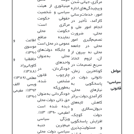
مرکزی، جهانی ‌شدن
مینیاتوری از هیئت
و پیچیدگی‌های اداره
سیاسی و شخصیت
امور، خدمات‌رسانی
حقوقی حکومت
کارآمد، تأخیر در
مرکزی است؛
انجام امور ملی و
حکومت محلی
محلی، ضرورت
نماینده منافع
تصمیم‌گیری امور
اطاعت و
عمومی در محل است
محلی در جامعه
موسوی
و جایگاه دولت‌های
محلی نه بیرون از
(۱۳۹۰)؛
محلی به‌عنوان
آن، لزوم اتخاذ
حافظ‌نیا و
واحدهای
سریع تصمیمات در
کاویانی‌راد
خودگردان، در
عوامل
کوتاه‌ترین زمان،
(۱۳۸۸)؛
چارچوب قانون
ناتوانی دولت در
معلمی (۱۳۸۹)؛
مشخص ‌شده،
سیاسی-‌
پاسخگویی به
ویسی (الف
به‌طوری‌که
قانونی
نیازهای محلی،
۱۳۹۲)؛ مقیمی
خودگردانی به‌عنوان
کارآمدی دولت براثر
(۱۳۹۰)
حق ذاتی دولت محلی
کاهش لایه‌های
دیده ‌شده است
دیوان‌سالاری و
(مقیمی، ۱۳۹۰: ۱۱۳).
دولت کوچک،
ویژگی سیاسی
افزایش پاسخگویی
مهم‌ترین جنبه
و مسئولیت‌پذیری
سیاسی دولت محلی
در پی فرایند