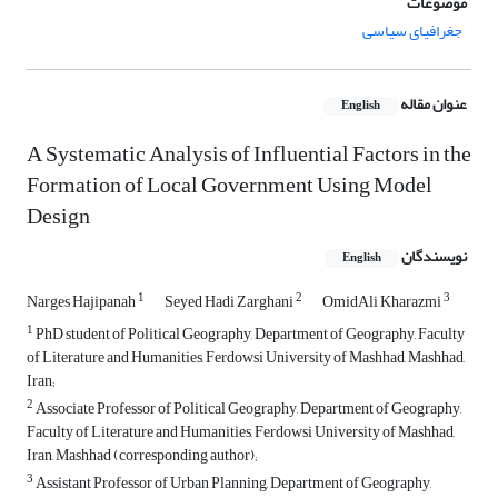
موضوعات
جغرافیای سیاسی
عنوان مقاله
English
A Systematic Analysis of Influential Factors in the
Formation of Local Government Using Model
Design
نویسندگان
English
1
2
3
Narges Hajipanah
Seyed Hadi Zarghani
OmidAli Kharazmi
1
PhD student of Political Geography, Department of Geography, Faculty
of Literature and Humanities, Ferdowsi University of Mashhad, Mashhad,
Iran;
2
Associate Professor of Political Geography, Department of Geography,
Faculty of Literature and Humanities, Ferdowsi University of Mashhad,
Iran, Mashhad (corresponding author);
3
Assistant Professor of Urban Planning, Department of Geography,