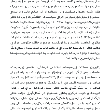
محلی به‌معنای واقعی کلمه به‌وجود آیند آن‌وقت مردم هر محل نیازهای
محلی خود را تشخیص می‌دهند و عوارض و مالیات‌های محلی را به‌نحوی‌که
مقرر شده، وصول می‌کنند و با استفاده از این منابع مالی و با نیروی
انسانی و وسایل موردنیاز در اجرای سیاست‌ها، خط‌مشی‌ها و برنامه محلی
خویش اقدم می‌کنند (رجبیه، ۱۳۷۸: ۱). برخی افراد اعتقاد دارند که اخذ
مالیات از مردم نباید بدون وکالت و نمایندگی آنها صورت گیرد؛ حکومت
محلی زمینه لازم را برای وکالت و نمایندگی مردم به‌وجود می‌آورد
(مقیمی،۱۳۹۰: ۶۹) و در این صورت مردم در پرداخت مالیات مشارکت
مؤثری خواهند داشت، زیرا ازیک‌سو مردم برخلاف حکومت مرکزی،
دولت محلی را نماینده خوبی برای دریافت مالیات می‌دانند و از‌سوی‌دیگر
این اعتقاد وجود دارد که با پرداخت مالیات به دولت محلی فرایند توسعه
محلی نیز تسریع خواهد شد.
بنابراین همانند زیرسیستم اجتماعی-فرهنگی، عناصر زیرسیستم
اقتصادی پس از گردآوری در نرم‌افزار مربوطه وارد شد و براساس آن
داده‌ها، مدل زیر ترسیم شد (شکل ۳) که هم تأثیرات متقابل هرکدام از
عناصر زیرسیستم اقتصادی را بر یکدیگر و هم درمجموع تأثیرات این
عناصر را بر شکل‌گیری دولت محلی نشان‌ می‌دهد. برای مثال عامل
هزینه‌های دولت مرکزی به‌طور مستقیم در شکل‌گیری دولت محلی
اثرگذار است و از‌سویی با شکل‌گیری دولت محلی این عامل می‌تواند
تعدیل شود یا در عامل کاهش قبضه دولت مرکزی بر اقتصاد مالی روی
عامل رشوه و فساد مالی تأثیرگذار است چراکه کاهش رشوه و فساد مالی