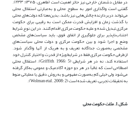
در مقابل دشمنان خارجی نیز حائز اهمیت است (طاهری، ۱۳۷۵: ۲۳۳).
گفتنی است واگذاری امور به سطوح محلی و به‌عبارتی استقلال محلی
می‌تواند دربردارنده چالش‌هایی نیز باشد، بدین‌معنا که دولت‌های محلی
با گذشت زمان و افزایش قدرت ممکن است به رقیبی برای حکومت
مرکزی تبدیل ‌شده و علیه حکومت مرکزی اقدام کنند. در این نوع شرایط
اجتناب‌ناپذیر برای جلوگیری از اتفاق فوق، باید سیاست‌های مشخص
وضع و اجرا شود و بین حکومت مرکزی و دولت محلی سیاست‌های
مشخصی به‌صورت جداگانه تعریف و به هریک از آنها واگذار شود.
از‌طرفی حکومت مرکزی فقط در شرایط ویژه از قدرت و اختیار کنترل خود
استفاده کند، نه در هر شرایطی (Griffith, 1966: 5). استقلال محلی
اصطلاحی است که غالباً در هر دو حوزه آکادمیک و عمومی به‌کار گرفته
می‌شود ولی خیلی کم به‌صورت مفهومی و به روش دقیق یا عملیاتی منوط
به تحقیقات تجربی، تعریف‌ شده است (Wolman etal., 2008: 2).
شکل 1. مثلت حکومت محلی