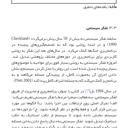
مأخذ:
یافته‌های تحقیق.
۳-۳
. تفکر سیستمی
سابقه تفکر سیستمی به بیش از 50 سال پیش برمی‌گردد (Checkland,
1999) و در ابتدا روشی بود که به تصمیم‌گیری‌های پیچیده در
برنامه‌ریزی جنگ‌ها کمک می‌کرد. در سال‌های بعد این تفکر به روشی
کاربردی برای برنامه‌ریزی در حوزه‌های مختلف پژوهشی تبدیل شد.
امروزه تفکر سیستمی به روشی بسیار قوی برای مواجهه با موضوع‌های
بسیار پیچیده تبدیل ‌شده است. این روش با مدل کردن سیستم و نشان
دادن اجزای آن به‌صورت کامل، از پیچیدگی مسئله می‌کاهد و به
برنامه‌ریز کمک می‌کند که به مسئله اشراف کامل پیدا کند (Flett, 2001).
در سال 1994 بل
[7]
در کتابی با عنوان
برنامه‌ریزی و مدیریت از طریق
تفکر سیستمی
، سه فعالیت مهم را مرتبط با تفکر سیستمی تعریف می‌کند:
الف)
تمرکز اصلی روی ارتباطات بین اجزا باشد؛ ب
)
الگوها نیز مورد
بررسی قرار گیرد و فقط وقایع در نظر گرفته نشود؛ ج)
بازخوردها در
سیستم نمایش داده شوند تا سیستم از حالت استاتیک به‌ حالت
دینامیک تبدیل شوند. تفکر سیستمی به‌دنبال پاسخ دادن به این مسئله
است که چگونه ساختار روی رفتار تأثیر می‌گذارد و به این نتیجه می‌رسد