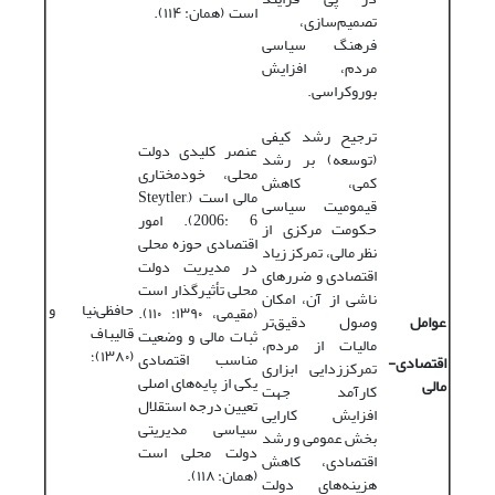
است (همان: ۱۱۴).
تصمیم‌سازی،
فرهنگ سیاسی
مردم، افزایش
بوروکراسی.
ترجیح رشد کیفی
عنصر کلیدی دولت
(توسعه) بر رشد
محلی، خودمختاری
کمی، کاهش
مالی است (Steytler,
قیمومیت سیاسی
2006: 6). امور
حکومت مرکزی از
اقتصادی حوزه محلی
نظر مالی، تمرکز زیاد
در مدیریت دولت
اقتصادی و ضررهای
محلی تأثیرگذار است
ناشی از آن، امکان
حافظی‌نیا و
(مقیمی، ۱۳۹۰: ۱۱۰).
عوامل
وصول دقیق‌تر
قالیباف
ثبات مالی و وضعیت
مالیات از مردم،
(۱۳۸۰)؛
مناسب اقتصادی
اقتصادی-‌
تمرکززدایی ابزاری
یکی از پایه‌های اصلی
مالی
کارآمد جهت
تعیین درجه استقلال
افزایش کارایی
سیاسی مدیریتی
بخش عمومی و رشد
دولت محلی است
اقتصادی، کاهش
(همان: ۱۱۸).
هزینه‌های دولت