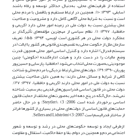
استفاده از ظرفیت‌های محلی، به‌دنبال حداکثر توسعه و رفاه باشند
(سابقی، ۱۳۹۳: ۱۰). همچنین در ارتباط مستقیم و بلافصل با مردم محلی
است و نسبت به شرایط محلی آگاهی کامل دارد و مشروعیت و صلاحیت
عمل بیشتری نسبت به دولت ملی در زمینه امور محلی دارد (کریمی و
حافظ‌نیا، ۱۳۹۷: ۱). نظام سیاسی از مهم‌ترین مؤلفه‌های تأثیرگذار بر
عملکرد دولت محلی در هر کشوری است (ویسی، ۱۳۹۴: ۵۵). تعریف
سازمان ملل از حکومت محلی به تقسیم‌بندی قانونی هر کشور یا ایالت (در
سیستم فدرال) اشاره دارد و کنترل اساسی امور محلی همچون قدرت
وضع مالیات را در دست دارد و هیئت اداره‌کننده (حکومتی) چنین
موجودیتی به‌صورت محلی انتخاب می‌شود (حافظ‌نیا، پارسایی و حسین‌پور
پوریان، ۱۳۹۰: ۲۹). دولت‌های محلی ارتباط نزدیکی با مردم محلی و شناخت
کافی از شرایط و مسائل محلی دارند؛ به همین دلیل صلاحیت بیشتری
نسبت به دولت ملی در امور محلی دارند (کریمی و حافظ‌نیا، ۱۳۹۷: ۲۷).
دولت محلی در قانون اساسی فدراسیون‌های قدیمی به‌رسمیت شناخته
نمی‌شد، حال‌آنکه در پنج دهه اخیر به‌صورت‌های مختلف از حمایت قانون
اساسی برخوردار شده‌ است 2006: 3) ،(Steytler؛ و در حال حاضر
حمایت‌های قانون اساسی از دولت‌های محلی در بسیاری از کشورها فراتر
از ساختار فدرالیسم است 2007: 3) (Sellers and Lidström,.
ازطرفی ایجاد و توسعه حکومت‌های محلی در رشد و توسعه و شعور
اجتماعی مردم و همچنین در دوام، بقا و حفظ حاکمیت، استقلال و مقاومت