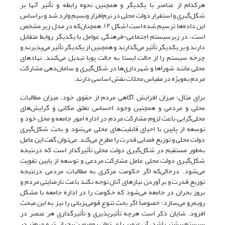
هرکدام از عناصر با یکدیگر و همچنین نحوه رابطه و تأثیر آنها بر
شکل‌گیری و استقرار دولت محلی در نرم‌افزار ونسیم وارد شد و براساس
این داده‌ها ترسیم‌ شده است (شکل ۲). همچنان‌که در مدل زیر مشخص
است، در زیرسیستم اجتماعی-‌فرهنگی عوامل با یکدیگر روابط متقابل
دارند و بر یکدیگر تأثیر می‌گذارند و همچنین از یکدیگر تأثیر می‌پذیرند و
چرخه سیستم را از حالت ایستا به حالت پویا تبدیل می‌کنند. نهادهای
محلی مانند شوراها و شهرداری‌ها در شکل‌گیری و سامان‌دهی مشارکت
مردم به‌ویژه در مقیاس محلات نقش اساسی دارند.
برای ‌مثال؛ میزان افزایش آگاهی مردم از حقوق خود، میزان مطالبات
محلی و مردمی و همچنین وجود احساس تعلق مکانی و گرایش‌های
محلی‌گرایی باعث لزوم مشارکت مردم در اداره امور جامعه و محل خود و
توسعه از پایین با احیای قابلیت‌های محلی می‌شود و بحث شکل‌گیری
دولت محلی و توزیع فضایی قدرت را مطرح می‌کند. می‌توان گفت این عامل
به‌طور مستقیم در شکل‌گیری دولت محلی تأثیرگذار است که درنتیجه
شکل‌گیری دولت محلی عامل مشارکت مردمی و توسعه از پایین تقویت
می‌شود. درحالی‌که اگر حکومت مرکزی به مطالبات مردمی درنتیجه
توزیع قدرت و برآوردن نیازهای آنان توجه نکند باعث نارضایتی مردم و
بروز بحران در جامعه می‌شود که حکومت را در اداره جامعه با مشکل
روبه‌رو می‌سازد؛ خصوصاً اگر بحث تنوع قومی‌ـ‌زبانی را نیز به این مبحث
افزود. شایان‌ ذکر است هرچه تأثیرپذیری و تأثیرگذاری هر عنصر در
سیستم بیشتر باشد، آن عنصر را می‌توان به‌صورت بحرانی‌تر و مهم‌تر در