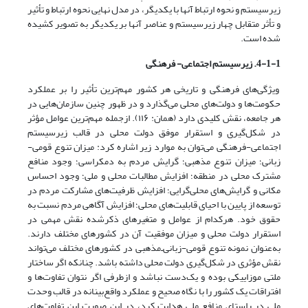
زیرسیستم و نحوه ارتباط آنها با یکدیگر، در مدل نهایی نحوه ارتباط و تأثیر
و تأثر متقابل چهار زیرسیستم و عناصر آنها بر یکدیگر به تصویر کشیده
شده است.
4-1-1. زیرسیستم اجتماعی- فرهنگی
ویژگی‌های فرهنگی و تاریخی هر کشور مهم‌ترین تأثیر را بر عملکرد
حکومت‌ها و دولت‌های محلی می‌گذارد و در ظهور چنین سازمان‌هایی در
هر جامعه، نقش کلیدی دارد (همان: ۱۱۶). ازجمله مهم‌ترین عوامل مؤثر
در شکل‌گیری و استقرار موفق دولت محلی در قالب زیرسیستم
اجتماعی-‌فرهنگی می‌توان به موارد زیر اشاره کرد: میزان تنوع قومی-‌
زبانی؛ میزان تنوع مذهبی؛ گرایش مردم به دمکراسی؛ وجود منافع
مشترک محلی در منطقه؛ افزایش مطالبات محلی و ملی؛ وجود احساس
مکانی و گرایش‌های محلی‌گرایی؛ افزایش ظرفیت‌های مشارکت مردم در
توسعه از پایین با احیای قابلیت‌های محلی؛ افزایش آگاهی مردم نسبت به
حقوق خود. هرکدام از عوامل و متغیرهای ذکرشده نقش مهمی در
استقرار دولت محلی و میزان موفقیت آن در کشورهای مختلف دارند.
به‌عنوان نمونه تنوع قومی-‌زبانی‌ـ‌مذهبی در کشورهای مختلف می‌تواند
نقش مؤثری در شکل‌گیری دولت محلی داشته باشد. چنانکه اگر ساختار
ملتی موزاییکی بوده و یک‌دست نباشد و از‌طرفی اگر نتوان تفاوت‌ها و
افتراقات یک کشور را با نگاه صحیح و عملکرد واقع‌بینانه در قالب وحدت
ملی در راستای منافع ملی هدایت کرد، در این صورت این تفاوت‌های