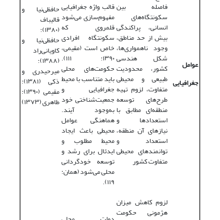
فاصله بین
قالب واژه جغرافیایی
حافظی‌نیا و
سکونتگاه‌های
مفهوم‌سازی می‌شود
قالیباف
انسانی، پراکندگی
قلمروی که
(۱۳۸۰)؛
بیش از حد مناطق،
سکونتگاه افرادی
حافظی‌نیا و
وجود ناهمواری‌ها،
خاص است (مقیمی،
کاویانی‌راد
شکل هندسی
۱۳۹۰: ۱۱۱).
(۱۳۸۸)؛
عوامل
کشور، محدودیت
حکومت‌های محلی
میرحیدری و
طبیعی و محیطی
باید متناسب با محیط
ذکی (۱۳۸۱)؛
جغرافیایی
متفاوت، لزوم تهیه
جغرافیایی و
مقیمی (۱۳۹۰)؛
طرح‌های توسعه
جمعیت‌شناختی خود
طاهری (۱۳۷۳)
منطقه‌ای مطابق با
به‌وجود آیند.
استعدادها و
هماهنگی عوامل
نیازهای آن منطقه،
محیطی باعث ایجاد
استعداد و
محیط مطلوب و
توانمندهای محیطی
ایدئال برای رشد و
متفاوت کشور
توسعه خودگردانی
محلی می‌شود (همان:
۱۱۹).
لزوم کاهش میزان
هژمونی حکومت
دولت محلی