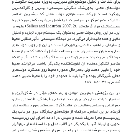
برای شناخت و تحلیل موضوع‌های مدیریتی، به‌ویژه مدیریت حکومت و
دولت‌های محلی، بدون‌شک «نگرش سیستمی» بهترین و کارآمدترین
رویکرد است؛ چراکه سیستم‌های دولت محلی که بیشترین عناصر
مشترک عدم تمرکز در سراسر دنیا را شامل می‌شود، کمتر مورد توجه
سیستماتیک قرار گرفته‌اند .(Sellers and Lidström, 2007: 2) علاوه بر
این، در این روش دولت محلی به‌عنوان یک سیستم مورد تجزیه و تحلیل
دقیق و همه‌جانبه قرار می‌گیرد. در دیدگاه سیستمی، تأثیر متقابل محیط
و سازمان از اهمیت خاصی برخوردار است؛ در این چارچوب دولت‌های
محلی به‌عنوان سیستمی از عناصر مختلف تشکیل ‌شده‌اند که هم از محیط
خود تأثیر می‌پذیرند، هم می‌توانند بر محیط تأثیرگذار باشند. اگر چنانکه
عناصر تشکیل‌دهنده آن تقویت‌کننده یکدیگر باشند می‌توانند محیط
خود را تغییر دهند ولی به‌هرحال همواره محیط روی عملکرد دولت‌های
محلی تأثیرگذار بوده و آنها باید تا حدودی خود را با محیط تطبیق دهند
(مقیمی، ۱۳۹۰: ۱۰۸-۱۰۷).
در این پژوهش مهم‌ترین عوامل و زمینه‌های مؤثر در شکل‌گیری و
استقرار دولت محلی در چهار بعد اجتماعی-فرهنگی، اقتصادی-مالی،
جغرافیایی و سیاسی-قانونی در قالب نگرش سیستمی مورد مطالعه قرار
گرفته. بر این اساس، هرکدام از مؤلفه‌های چهارگانه فوق در قالب یک
زیرسیستم مجزا تعریف ‌شده و سپس در ادامه اجزای این زیرسیستم
تدوین و ارتباط آنها با یکدیگر در قالب مدل و با استفاده از نرم‌افزار
ونسیم ترسیم ‌شده است. درنهایت و پس از مشخص شدن عناصر هر