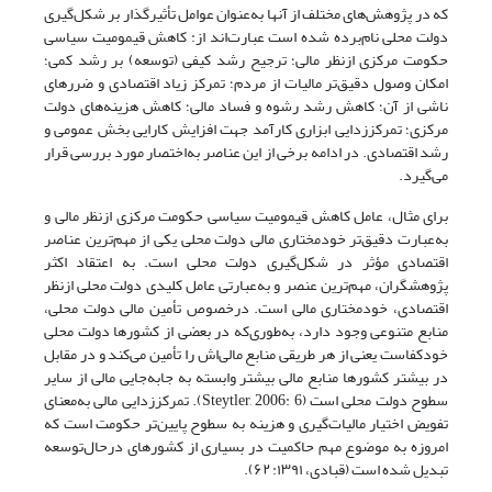
که در پژوهش‌های مختلف از آنها به‌عنوان عوامل تأثیرگذار بر شکل‌گیری
دولت محلی نام‌برده شده است عبارت‌اند از: کاهش قیمومیت سیاسی
حکومت مرکزی ازنظر مالی؛ ترجیح رشد کیفی (توسعه) بر رشد کمی؛
امکان وصول دقیق‌تر مالیات از مردم؛ تمرکز زیاد اقتصادی و ضررهای
ناشی از آن؛ کاهش رشد رشوه و فساد مالی؛ کاهش هزینه‌های دولت
مرکزی؛ تمرکززدایی ابزاری کارآمد جهت افزایش کارایی بخش عمومی و
رشد اقتصادی. در ادامه برخی از این عناصر به‌اختصار مورد بررسی قرار
می‌گیرد.
برای مثال، عامل کاهش قیمومیت سیاسی حکومت مرکزی ازنظر مالی و
به‌عبارت دقیق‌تر خودمختاری مالی دولت محلی یکی از مهم‌ترین عناصر
اقتصادی مؤثر در شکل‌گیری دولت محلی است. به اعتقاد اکثر
پژوهشگران، مهم‌ترین عنصر و به‌عبارتی عامل کلیدی دولت محلی ازنظر
اقتصادی، خودمختاری مالی است. درخصوص تأمین مالی دولت محلی،
منابع متنوعی وجود دارد، به‌طوری‌که در بعضی از کشورها دولت محلی
خودکفاست یعنی از هر طریقی منابع مالی‌اش را تأمین می‌کند و در مقابل
در بیشتر کشورها منابع مالی بیشتر وابسته به جابه‌جایی مالی از سایر
سطوح دولت محلی است (Steytler, 2006: 6). تمرکززدایی مالی به‌معنای
تفویض اختیار مالیات‌گیری و هزینه به سطوح پایین‌تر حکومت است که
امروزه به موضوع مهم حاکمیت در بسیاری از کشورهای درحال‌توسعه
تبدیل ‌شده است (قبادی، ۱۳۹۱: ۶۲).