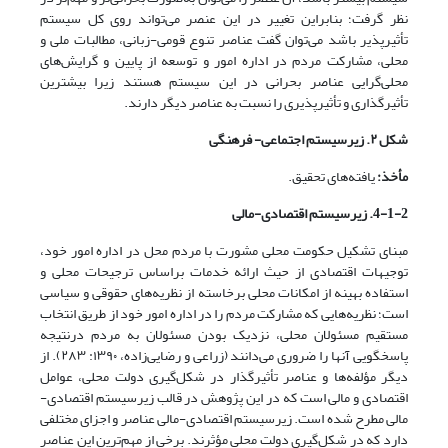
نظر گرفت؛ بنابراین تغییر در این عنصر می‌تواند روی کل سیستم
تأثیرپذیر باشد می‌توان گفت عناصر تنوع قومی-‌زبانی، مطالبات ملی و
محلی، مشارکت مردم در اداره امور و توسعه از پایین و گرایش‌های
محلی‌گرایی عناصر بحرانی در این سیستم‌ هستند زیرا بیشترین
تأثیرگذاری و تأثیرپذیری را نسبت به عناصر دیگر دارند.
شکل ۲. زیرسیستم اجتماعی- فرهنگی
مأخذ:
یافته‌‌‌های تحقیق.
4-1-2. زیرسیستم اقتصادی-‌مالی
مبنای تشکیل حکومت محلی مشورت با مردم محل در اداره‌ امور خود،
توجیهات اقتصادی از حیث ارائه‌ خدمات براساس ترجیحات محلی و
استفاده‌ بهینه از امکانات محلی برخاسته از نظریه‌های حقوقی و سیاسی
است؛ نظریه‌هایی که مشارکت مردم را در اداره‌ امور خود از طریق انتخاب
مستقیم مسئولان محلی، نزدیک بودن مسئولان به مردم درنتیجه
پاسخگویی آنها را ضروری می‌دانند (زراعی و رضایی‌زاده، ۱۳۹۰: ۲۸۳). از
دیگر مؤلفه‌ها و عناصر تأثیرگذار در شکل‌گیری دولت محلی، عوامل
اقتصادی و مالی است که در این پژوهش در قالب زیرسیستم اقتصادی-
مالی مطرح ‌شده است. زیرسیستم اقتصادی-مالی عناصر و اجزای مختلفی
دارد که در شکل‌گیری دولت محلی مؤثرند. برخی از مهم‌ترین این عناصر