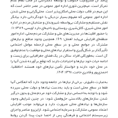
پیامد آن مشروعیت حکومت و توسعه دمکراسی در قالب نظام عدم
تمرکز است، مهم‌ترین تئوری اداره امور عمومی در عصر حاضر است که
این مهم در قالب دولت محلی امکان‌پذیر است. محلی‌گرایی و محلی شدن
اداره امور عمومی که مفهوم بسیار نزدیکی با خودگردانی دارد بیانگر
نقش مستقیم و مشارکت بی‌واسطه شهروندان و منتخبان مردم در اداره‌
امور محلی شهری، کلان‌شهری، روستایی و ناحیه‌ای دارد (ویسی، ۱۳۸۹: ۱).
با حضور اقلیت‌ها در مدیریت‌های ملی و مشارکت مردم محلی، اداره امور
منطقه‌ای افزایش می‌‌یابد (همان: ۶۹). همچنین وجود منافع و نیازهای
مشترک در جوامع محلی و در سطح محلی ازجمله عوامل اجتماعی
تأثیرگذار بر شکل‌گیری و استقرار نهادهای محلی و موفقیت یا عدم توفیق
آن است. به‌طورکلی افراد ساکن در یک فضای جغرافیایی برای زیست و
ادامه حیات خود نیازها و احتیاجات دارند که توقع برآورده شدن آنها را
در محل خود دارند و خواستار تأمین نیازهای خود هستند (حافظ‌نیا،
احمدی‌پور و قادری حاجت، ۱۳۹۱: ۲۰۴).
به‌عبارت دقیق‌تر، برخی از نیازها در جامعه وجود دارد که انعکاس آنها
فقط در سطح محلی است و باید به‌دست نهادها و دولت محلی سپرده
شود و با توجه به احساس نیاز و مشارکت خود مردم محل و بدون درگیر
شدن سازمان‌های بالادستی حل‌وفصل شود؛ در چنین شرایطی وجود
سازمان‌ها و نهادهای محلی ضرورت دارد و می‌تواند موجب افزایش
اعتماد عمومی، مشارکت و سرمایه اجتماعی شود. ازاین‌رو عناصر و اجزای
زیرسیستم اجتماعی و فرهنگی پس از احصا جهت پیدا کردن روابط