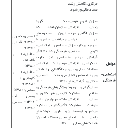
مرکزی، کاهش رشد
فساد مالی و رشوه.
میزان تنوع قومی-‌
یک گروه
زبانی، افزایش
سازمان‌یافته که
میزان آگاهی مردم
درون محدوده‌ای
اعظمی و دبیری
در نواحی
جغرافیایی خاص، با
(۱۳۹۰)؛ قبادی
غیربرخوردار، میزان
خصایص اجتماعی-‌
(۱۳۹۱)؛
تنوع مذهبی،
فرهنگی که نشانگر
حافظی‌نیا و
گرایش مردم به
خاصی نیز دارد،
قالیباف
دمکراسی، افزایش
موجودیت اجتماعی
عوامل
(۱۳۸۰)؛
مطالبات محلی و ملی،
جداگانه‌ای را شکل
حافظی‌نیا و
اجتماعی-‌
وجود احساس تعلق
می‌دهند (مقیمی،
کاویانی‌راد
فرهنگی
مکانی و گرایش‌های
۱۳۹۰: ۱۱۹).
(۱۳۸۸)؛
محلی‌گرایی، وجود
ویژگی‌های فرهنگی و
معلمی (۱۳۸۹)؛
منافع مشترک
تاریخی هر کشور و
ویسی (ب
محلی، افزایش
ملت، مهم‌ترین عامل
۱۳۹۲)؛ مقیمی
ظرفیت مشارکت
تأثیرگذار بر عملکرد
(۱۳۹۰)
مردم و توسعه از
و ظهور دولت‌های
پایین با احیای
محلی هستند (همان:
قابلیت‌های محلی
۱۱۶).