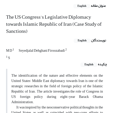
عنوان مقاله
English
The US Congress’s Legislative Diplomacy
towards Islamic Republic of Iran (Case Study of
Sanctions)
نویسندگان
English
1
2
M D
Seyedjalal Dehghani Firoozabadi
1
S
چکیده
English
The identification of the nature and effective elements on the
United States’ Middle East diplomacy towards Iran is one of the
strategic researches in the field of foreign policy of the Islamic
Republic of Iran. The article investigates the role of Congress in
US foreign policy during eight-year Barack Obama
Administration.
It was inspired by the neoconservative political thoughts in the
United States as well as coincided with neo-cons efforts to