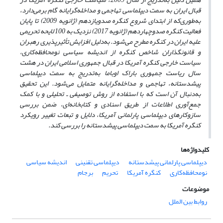
قبال ایران به سمت دیپلماسی تهاجمی و مداخله‌گرایانه گام برمی‌دارد،
به‌طوری‌که از ابتدای شروع کنگره صدویازدهم (ژانویه 2009) تا پایان
فعالیت کنگره صدوچهاردهم (ژانویه 2017) نزدیک به 100 لایحه تحریمی
علیه ایران در کنگره مطرح می‌شود. به‌دلیل افزایش تأثیرپذیری رهبران
و قانونگذاران شاخص کنگره از اندیشه سیاسی نومحافظه‌کاری،
سیاست خارجی کنگره آمریکا در قبال جمهوری اسلامی ایران در هشت
سال ریاست جمهوری باراک اوباما به‌تدریج به سمت دیپلماسی
پیشدستانه، تهاجمی و مداخله‌گرایانه متمایل می‌شود. این تحقیق
به‌دنبال آن است که با استفاده از
روش توصیفی ـ تحلیلی و با کمک
جمع‌آوری اطلاعات از طریق اسنادی و کتابخانه‌ای
، ضمن بررسی
سازوکارهای دیپلماسی پارلمانی آمریکا، دلایل و تبعات تغییر رویکرد
کنگره آمریکا به سمت دیپلماسی پیشدستانه را بررسی کند.
کلیدواژه‌ها
دیپلماسی پارلمانی پیشدستانه
دیپلماسی تقنینی
اندیشه سیاسی
نومحافظه‌کاری
کنگره آمریکا
تحریم
برجام
موضوعات
روابط بین الملل