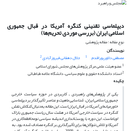
دیپلماسی تقنینی کنگره آمریکا در قبال جمهوری
اسلامی ایران (بررسی موردی تحریم‌ها)
نوع مقاله : مقاله پژوهشی
نویسندگان
2
1
مصطفی دلاورپوراقدم
جلال دهقانی فیروزآبادی
1
عضو هیئت علمی مرکز پژوهش‌های مجلس شورای اسلامی
2
استاد دانشکده حقوق و علوم سیاسی، دانشگاه علامه طباطبائی
چکیده
یکی از پژوهش‌های راهبردی ـ کاربردی در حوزه سیاست خارجی
جمهوری اسلامی ایران، شناسایی ماهیت و عناصر تأثیرگذار بر دیپلماسی
خاورمیانه‌ای آمریکا در قبال ایران است. این مقاله به‌دنبال کنکاش نقش
کنگره در سیاست خارجی آمریکا در هشت سال ریاست جمهوری باراک
اوباماست. این دوره با پوست‌اندازی اندیشه سیاسی نومحافظه‌کاری در
آمریکا و تلاش نئوکان‌ها برای تأثیرگذاری بر کنگره مصادف شده بود. به
همین دلیل به‌تدریج از سال 2009، سیاست خارجی کنگره آمریکا در