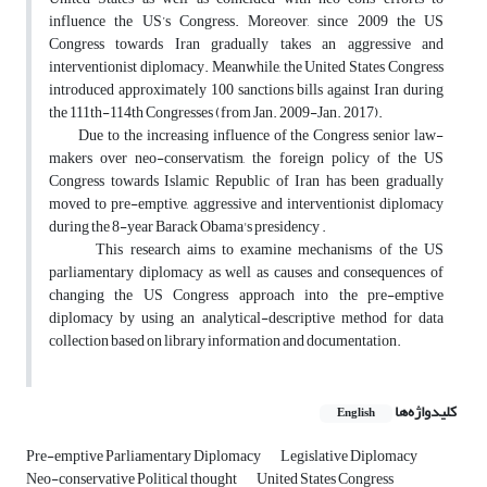
influence the US’s Congress. Moreover, since 2009 the US
Congress towards Iran gradually takes an aggressive and
interventionist diplomacy. Meanwhile, the United States Congress
introduced approximately 100 sanctions bills against Iran during
the 111th-114th Congresses (from Jan. 2009-Jan. 2017).
Due to the increasing influence of the Congress senior law-
makers over neo-conservatism, the foreign policy of the US
Congress towards Islamic Republic of Iran has been gradually
moved to pre-emptive, aggressive and interventionist diplomacy
during the 8-year Barack Obama's presidency .
This research aims to examine mechanisms of the US
parliamentary diplomacy as well as causes and consequences of
changing the US Congress approach into the pre-emptive
diplomacy by using an analytical-descriptive method for data
collection based on library information and documentation.
کلیدواژه‌ها
English
Pre-emptive Parliamentary Diplomacy
Legislative Diplomacy
Neo-conservative Political thought
United States Congress