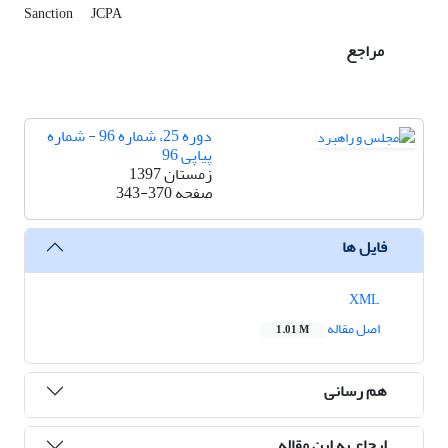
Sanction
JCPA
مراجع
دوره 25، شماره 96 - شماره
پیاپی 96
زمستان 1397
صفحه
343-370
فایل ها
XML
اصل مقاله
1.01 M
هم رسانی
ارجاع به این مقاله