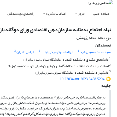
صفحه اصلی
مرور
اطلاعات نشریه
راهنمای نویسندگان
نهاد اجتماع به‌مثابه سازمان‌دهی اقتصادی ورای دوگانه باز
نوع مقاله : مقاله پژوهشی
نویسندگان
3
2
1
سیدمحمد حسینی فرد
ابوالقاسم توحیدی نیا
الیاس نادران
1
دانشجوی دکتری دانشکده اقتصاد، دانشگاه تهران، تهران، ایران؛
2
استادیار دانشکده اقتصاد، دانشگاه تهران، تهران، ایران (نویسنده مسئول)؛
3
دانشیار دانشکده اقتصاد، دانشگاه تهران، تهران، ایران؛
10.22034/mr.2023.5458.5204
چکیده
در میان اقتصاددانان برخی حامی بازار آزاد هستند و مزیت
های بازار از قبیل انگ
برمی
شمرند؛ برخی نیز حامی دولت هستند و به
بیان شکست
های بازار و ضرو
می
شود و به معرفی نهاد اجتماع به
عنوان نهادی که می
تواند مکمل بازار و دولت
حامیان بازار و دولت یک دوگانه غلط بازار و دولت شکل گرفته و کمتر به نهاد اجتم