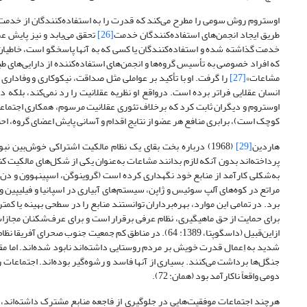
اوستروم روش سومی را مطرح می‌کند که قدرت را به استفاده‌کنندگان از خدم
طریق ایجاد انجمن‌های استفاده‌کنندگان خدمت
[26]
تحقق می‌یابد و نیز پایش عم
خدمت گذاشته شده و استفاده‌کنندگان یا کسی که به آنها پاسخگو است، خاطیان را
که افراد خصوصی به تأسیس گروه‌ها و انجمن‌های استفاده‌کننده از دارایی‌های طب
مشاعات»
[27]
را گرفت. او با تأکید بر عواملی مثل صداقت، نیکوکاری و وفاداری
انسان عقلایی فراتر برده ‌است. در‌واقع او نظریه عقلانیت را رد نمی‌کند، بلک
اوستروم و دیگران ثابت کرد که برخلاف تئوری عقلانیت مرسوم، همکاری اجتما
کوچک است)، برابری منافع هر عضو از نتایج اقدام و آسانی پایش اعضای گروه، احتمال ه
هاردین
[29]
(1968) درباره بخت بقای یک نظام مالکیت اشتراکی خوش‌بین نب
پرداخته‌اند بدون آنکه لازم بدانند مشاعات به‌عنوان یکی از شکل‌های مالکیت ک
مراتع در کوه‌های آلپ سوئیس و ژاپن، سیستم‌های آبیاری در اسپانیا و فیلیپین و
برد. در تمامی این موارد، بهره‌برداران توانستند منابع را در سطحی بهینه یا کم
برای حمایت از حق ماهیگیری، نظام عرفی برقرار است و برای عرف‌شکنان مجازات
از‌این‌قبیل (داسگوپتا، 1389: 64). در مناطق کم جمعیت جنو
شدید به اِعمال قدرت خویش بر مردم روستایی داشته‌اند نابود شده‌اند. اما مقا
جنگل‌ها برداشت می‌کنند. بسیاری از آنها فاسد و رشوه‌گیر بوده‌اند. اجتماعات 
دومی واقعاً ناکارآمد بود (همان: 72).
هرچند اجتماعات موفقیت‌هایی در جلوگیری از فاجعه منابع مشترک داشته‌اند، اما