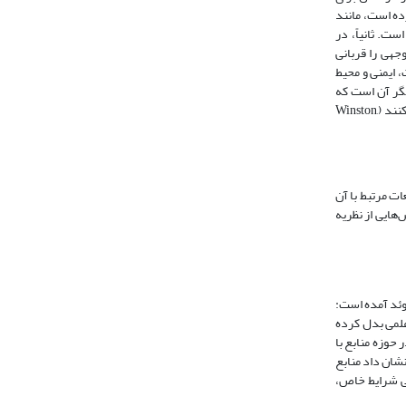
ده است، مانند
ت. ثانیاً، در
جهی را قربانی
 ایمنی و محیط
گر آن است که
سیاستگذاران، صرف‌نظر از نیات‌شان، تابع نیروهای سیاسی هستند که گروه‌های ذی‌نفع خاصی را قادر می‌سازند تا با تحمیل هزینه به عموم جامعه، منافعی را کسب کنند (Winston,
ات مرتبط با آن
هایی از نظریه
وئد آمده است:
علمی بدل کرده
ر حوزه منابع با
شان داد منابع
خی شرایط خاص،