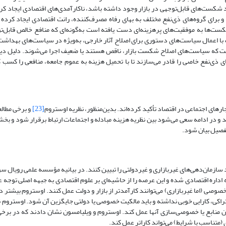
سد شکست‌های قابل‌توجهی در بازار وجود داشته ‌باشد، ناکارآمدی‌های اقتصادی ایجاد کر
برای گروه‌های ذی‌نفع مختلف به بهای رفاه مصرف‌کننده، رانت اقتصادی ایجاد کرده اس
ت‌ها به موفقیت‌های پرهزینه‌ای دست یافته است به‌گونه‌ای که منافع خالص قابل‌تو
 با اعمال سیاست‌های دستوری برای اصلاح آثار خارجی، به‌ویژه در سیاست‌های بهداشت،
ست که سیاست‌های اصلاح شکست بازار، ناقص هستند یا ضعیف اجرا می‌شوند. دلیل دی
ارهای اجتماعی در اقتصاد تأکید کرده‌اند. بدین‌منظور، نظریه اوستروم
[23]
و برخی مطالع
 در ادامه سعی می‌شود بین نظریه هزینه مبادله و اجتماعات ارتباط برقرار شود و بخش‌
تفصیل بیان شود.
سازمان‌دهی‌های غیربازاری و غیردولتی را تبیین کنند. در بیانیه مؤسسه علمی رویال س
داره اقتصادی شده و این عرصه را از حاشیه‌ای بر علوم اقتصادی به جبهه اصلی توجه 
دهی‌های خصوصی (اما غیربازاری) می‌توانند کارآمدتر از بازار و دولت عمل کنند. اوستروم بیشتر د
راکی، کارایی خوبی نداشته و باید مالکیت خصوصی یا دولتی جایگزین آن شود. اوستروم ن
ن آن منابع یا خصوصی‌سازی آنها عمل کند. اوستروم و ویلیامسون نشان دادند که در بر
 (متناسب با شرایط) می‌تواند کاراتر عمل کند.