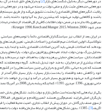
در دوره‌هایی دیگر به‌دلیل شکست‌های بازار
[2]
و بحران‌های خلق شده در آن، به
دوره‌هایی جنبه‌های مثبت بازار و منفی دولت برجسته می‌شود و در دوره‌هایی دیگ
رقابت، انگیزه‌های فعالان اقتصادی را به‌شدت تشویق می‌کند و از طریق سیستم ق
باشند و کالاهایی تولید می‌شوند که بیشترین نیاز به آنها وجود داشته باشد. جن
بهره‌وری بالا ندارند و در ضمن دولت اطلاعات کافی از کل اقتصاد (از‌جمله ترجیحات 
منجر شود (Krueger, 1990; Keech and Munger, 2015; Winston, 2006).
در ایران بعد از انقلاب نیز سیاستگذاران اقتصادی دائماً با توصیه‌های سیاستی دوگ
نئوکلاسیک) اولین اصلاحات مهم اقتصادی را اصلاحات قیمتی، تعیین قیمت‌های واقع
بوده‌اند که اصلاحات قیمتی باید آخرین اصلاحات اقتصادی باشد و ابتدا باید ب
به‌دلیل بزرگ بودن دولت، ایجاد تعهدهای روزافزون برای دولت، یارانه‌های پنهان
اقتصاددانان، سیاست‌های حمایتیِ پرهزینه دولت به اهداف خود نرسیده‌اند و بلک
تعداد بیشتری از مردم ایران، به ضد خود تبدیل ‌شده‌اند. گروه دوم معتقدند ک
هستند که تجربه جهانی، ناکارآمدی و بحران‌زایی چنین سیاست‌هایی را در کشورها
خود را کاهش دهد و اقتصاد را به‌دست بازار بسپارد، بازار بسیار ناکارآمدتر 
حاجی نوروزی، 1396؛ میدری، 1391)؛ کما اینکه ریشه بحران 2008 در آمریکا عمدتاً مقررات‌زدایی‌های نئولیبرالی ریگان و بعد از او بیان شده ‌است (Bresser-Pereira, 2010).
یکی از نهادهایی که توانسته است مکمل بازار و دولت باشد، تشکل‌های بخش خص
از‌سوی صنف بازرگانان در دوران پیش از انقلاب تجاری، امنیت محیط فعالیت را 
(گریف
[3]
، 1385). بدون تشکل‌های اقتصادی، ارتباط سازمان‌یافته دولت با جا