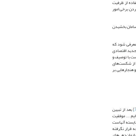
استفاده از ظرفیت
دن برخی امور
 سامان بخشیدن
 معرفی شود که
م جدید اقتصادی
است با توصیف و
د از شکست‌های
و هنجارهایی بر
بعد از تبیین
یم ... موفقیت
شایسته آنهاست
ه قرار نگرفته
ازمان‌دهی‌های