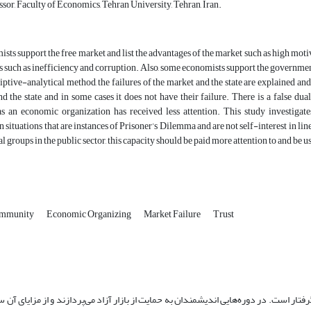
sor, Faculty of Economics, Tehran University, Tehran, Iran.
ts support the free market and list the advantages of the market such as high motiva
 such as inefficiency and corruption. Also, some economists support the governmen
iptive-analytical method, the failures of the market and the state are explained a
d the state and in some cases it does not have their failure. There is a false du
 an economic organization has received less attention. This study investiga
n situations that are instances of Prisoner’s Dilemma and are not self-interest in lin
ial groups in the public sector, this capacity should be paid more attention to and b
mmunity
Economic Organizing
Market Failure
Trust
ر است. در دوره‌هایی اندیشمندان به حمایت از بازار آزاد می‌پردازند و از مزایای آن س