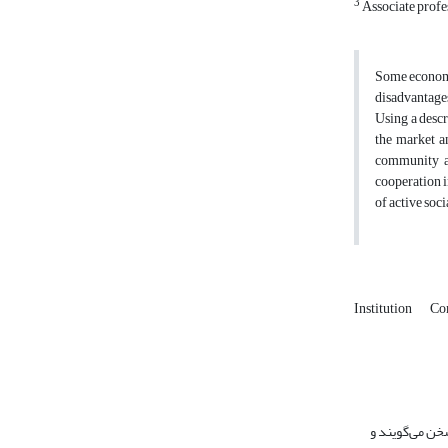
3
Associate profes
Some economis
disadvantages
Using a descr
the market an
community as
cooperation i
of active soc
Institution
Co
خن می‌گویند و