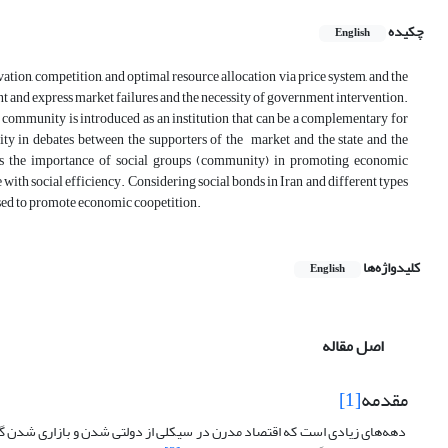
چکیده
English
tion, competition, and optimal resource allocation via price system, and the
t and express market failures and the necessity of government intervention.
nd community is introduced as an institution that can be a complementary for
ality in debates between the supporters of the market and the state and the
tes the importance of social groups (community) in promoting economic
e with social efficiency. Considering social bonds in Iran and different types
e used to promote economic coopetition.
کلیدواژه‌ها
English
اصل مقاله
مقدمه
[1]
دهه‌های زیادی است که اقتصاد مدرن در سیکلی از دولتی شدن و بازاری شدن گرفتا