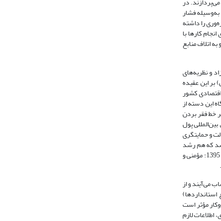
ی‌پردازند. در
 به‌وسیله فشار
‌وری را داشته
انجام کارها با
به اتلاف منابع
اد و نظریه‌های
) بر این عقیده
 اقتصادی کشور
اه این دسته از
 خط ‌فقر بردن
ین‌المللی پول
لت و حمایتگری
 شد که هم رشد
اقتصادی کند می‌شود و هم توزیع بسیار نابرابر درآمد و ثروت رخ خواهد داد (شاکری، 1393؛ 1397؛ نیلی، 1394؛ 1397؛ مؤمنی، 1392؛ ۲۵/۶/۱۳۹۷؛ صف‌شکن و مؤمنی، 1395؛ مؤمنی و
 می‌آیند و از
تجاری و وضع استانداردها)
‌کار مؤثر است
، اطلاعات لازم