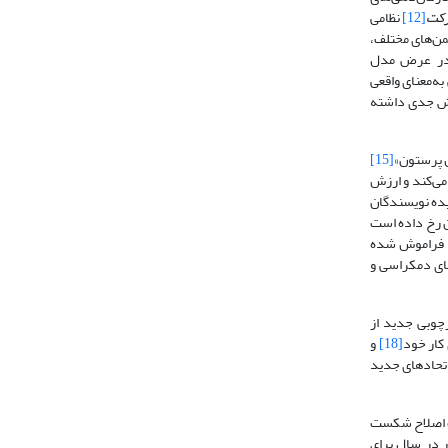
رکت
[12]
نظامی
جمن‌های مختلف،
ی را در عرض مدل
ه‌معنای واقعی
نقش جدی داشته
[15]
می‌کند و ارزش
یده نویسندگان
ن رخ داده است
صر فراموش شده
نمای دمکراسی و
ارچوبی جدید از
کار خود
[18]
و
 اتحادهای جدید
هت اصلاح شکست
ر در سال برای