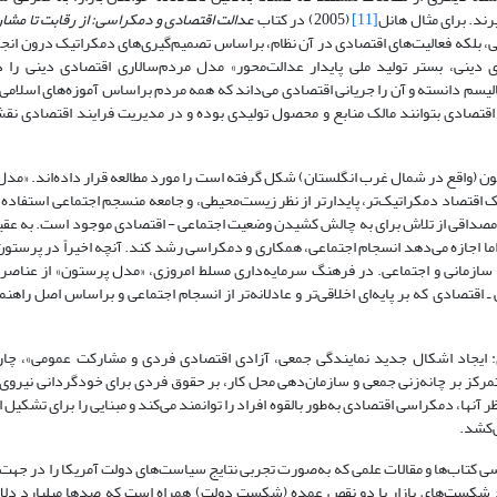
رند. برای مثال هانل
[11]
(2005) در کتاب
عدالت اقتصادی و دمکراسی: از رقابت تا مشا
ولتی، بلکه فعالیت‌های اقتصادی در آن نظام، براساس تصمیم‌گیری‌های دمکراتیک درون ان
مدل مردم‌سالاری اقتصادی دینی، بستر تولید ملی پایدار عدالت‌محور» مدل مردم‌سالاری اقتصادی دین
یسم دانسته و آن را جریانی اقتصادی می‌داند که همه مردم براساس آموزه‌های اسلامی ب
ان اقتصادی بتوانند مالک منابع و محصول تولیدی بوده و در مدیریت فرایند اقتصادی 
اقتصاد دمکراتیک‌تر، پایدارتر از نظر زیست‌محیطی، و جامعه منسجم اجتماعی استفاده 
مصداقی از تلاش برای به چالش کشیدن وضعیت اجتماعی - اقتصادی موجود است. به عق
ا اجازه می‌دهد انسجام اجتماعی، همکاری و دمکراسی رشد کند. آنچه اخیراً در پرستو
، سازمانی و اجتماعی. در فرهنگ سرمایه‌داری مسلط امروزی، «مدل پرستون» از عنا
ـ اقتصادی که بر پایه‌ای اخلاقی‌تر و عادلانه‌تر از انسجام اجتماعی و براساس اصل راه
سی اقتصادی: ایجاد اشکال جدید نمایندگی جمعی، آزادی اقتصادی فردی و مشارکت عمومی»، چ
رکز بر چانه‌زنی جمعی و سازمان‌دهی محل کار، بر حقوق فردی برای خودگردانی نیروی 
نها، دمکراسی اقتصادی به‌طور بالقوه افراد را توانمند می‌کند و مبنایی را برای تشکیل
‌کشد.
رسی کتاب‌ها و مقالات علمی که به‌صورت تجربی نتایج سیاست‌های دولت آمریکا را در ج
صلاح شکست‌های بازار با دو نقص عمده (شکست دولت) همراه است که صدها میلیارد دلا