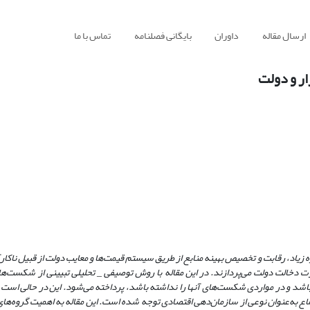
ارسال مقاله
داوران
بایگانی فصلنامه
تماس با ما
ار و دولت
یزه زیاد، رقابت و تخصیص بهینه منابع از طریق سیستم قیمت
ها و معایب دولت از قبیل ناکار
رت دخالت دولت می
پردازند. در این مقاله با روش توصیفی
_
تحلیلی تبیینی از شکست
ها
 باشد و در مواردی شکست
های آنها را نداشته
باشد، پرداخته می
شود. این در حالی است 
اع به
عنوان نوعی از سازمان
دهی اقتصادی توجه شده
است. این مقاله به اهمیت گروه
های