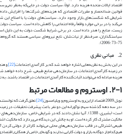
اقتصاد ایالات متحده هزینه دارد. اولاً، سیاست دولت در جایی‌که به‌نظر نمی‌ر
قوانین ضدانحصار و مقررات اقتصادی که هزینه‌های شرکت‌ها را افزایش داده و 
شرایطی که شکست‌های بازار وجود دارد، سیاست‌های دولت یا با اصلاح این شکس
می‌کند یا در برخی موارد واقعاً رفاه اجتماعی را کاهش داده است. سیاست دولت
‌زیست، منابع را هدر داده است. در برخی شرایط شکست دولت به این دلیل ا
2006: 73-75).
2. مبانی نظری
در این بخش به نظریه‌هایی اشاره خواهد شد که بر کارآمدی اجتماعات
[22]
و هنج
در زمینه کارآمدی اجتماعات در سازمان‌دهی منابع‌ طبیعی، شرح داده خواهد شد و
هزینه مبادله که می‌توانند اثبات‌کننده کارآمدی اجتماعات در اقتصاد باشند، به 
۲-۱. اوستروم و مطالعات مرتبط
نوبل 2009 اقتصاد از‌این‌رو به اوستروم و ویلیامسون
[24]
تعلق گرفت که توانستند 
«در سه دهه گذشته سهم نوآورانه این دو نفر باعث پیشرفت تحقیقات در زمینه ا
است» (بشیری، 1388). آنها نشان دادند که در شرایطی خاص، سازمان‌
مالکیت مشترک کار کرده است. او به چالش این دیدگاه می‌پردازد که مالکیت اشت
‌طبیعی اشتراکی در قالب سازمان‌دهی‌های محلی می‌تواند کاراتر از دولتی کرد
هیچ‌کدام از دوگانه بازار و دولت کارایی ندارند و گونه‌ای خاص از همکاری اقتصادی