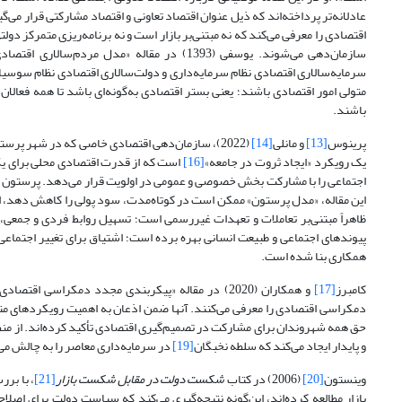
عادلانه‌تر پرداخته‌اند که ذیل عنوان اقتصاد تعاونی و اقتصاد مشارکتی قرار می‌گی
اقتصادی را معرفی می‌کند که نه مبتنی‌بر بازار است و نه برنامه‌ریزی متمرکز د
سازمان‌دهی می‌شوند. یوسفی (1393) در مقاله «
سرمایه‌سالاری اقتصادی نظام سرمایه‌داری و دولت‌سالاری اقتصادی نظام سوسیال
متولی امور اقتصادی باشند؛ یعنی بستر اقتصادی به‌گونه‌ای باشد تا همه فعال
‌باشند.
پرینوس
[13]
و مانلی
[14]
(2022)، سازمان‌دهی اقتصادی خاصی که در شهر پرستون (واقع در شمال غرب انگلستان) شکل گرفته است را مورد مطالعه قرار داده‌اند. «مدل پرستون»
یک رویکرد «ایجاد ثروت در جامعه»
[16]
است که از قدرت اقتصادی محلی برای یک 
اجتماعی را با مشارکت بخش خصوصی و عمومی در اولویت قرار می‌دهد. پرستون 
این مقاله، «مدل پرستون» ممکن است در کوتاه‌مدت، سود پولی را کاهش دهد، ام
ظاهراً مبتنی‌بر تعاملات و تعهدات غیررسمی است؛ تسهیل روابط فردی و جمعی
پیوندهای اجتماعی و طبیعت انسانی بهره برده ‌است؛ اشتیاق برای تغییر اجتماعی 
همکاری بنا شده ‌است.
کامبرز
[17]
و همکاران (2020) در مقاله «پیکربندی مجدد دمکرا
دمکراسی اقتصادی را معرفی می‌کنند. آنها ضمن اذعان به اهمیت رویکردهای متم
حق همه شهروندان برای مشارکت در تصمیم‌گیری اقتصادی تأکید کرده‌اند. از منظر آ
و پایدار ایجاد می‌کند که سلطه نخبگان
[19]
در سرمایه‌داری معاصر را به چالش می
وینستون
[20]
(2006) در کتاب
شکست دولت در مقابل شکست بازار
[21]
، با بر
بازار مطالعه کرده‌اند، این‌گونه نتیجه‌گیری می‌کند که سیاست دولت برای ا