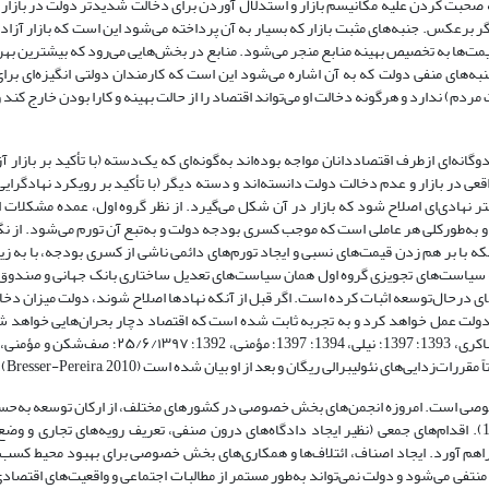
 صحبت کردن علیه مکانیسم بازار و استدلال آوردن برای دخالت شدیدتر دولت در بازار م
ر برعکس. جنبه‌های مثبت بازار که بسیار به آن پرداخته می‌شود این است که بازار آزاد
یمت‌ها به تخصیص بهینه منابع منجر می‌شود. منابع در بخش‌هایی می‌رود که بیشترین بهره
به‌های منفی دولت که به آن اشاره می‌شود این است که کارمندان دولتی انگیزه‌ای برای 
مردم) ندارد و هرگونه دخالت او می‌تواند اقتصاد را از حالت بهینه و کارا بودن خارج کند و 
انه‌ای ازطرف اقتصاددانان مواجه بوده‌اند به‌گونه‌ای که یک‌دسته (با تأکید بر بازار آز
ی در بازار و عدم دخالت دولت دانسته‌اند و دسته‌ دیگر (با تأکید بر رویکرد نهادگرایی
ستر نهادی‌ای اصلاح شود که بازار در آن شکل می‌گیرد. از نظر گروه اول، عمده مشکلات
 و به‌طور‌کلی هر عاملی است که موجب کسری بودجه دولت و به‌تبع آن تورم می‌شود. از نگ
ه با بر هم زدن قیمت‌های نسبی و ایجاد تورم‌های دائمی ناشی از کسری بودجه، با به زیر
ه سیاست‌های تجویزی گروه اول همان سیاست‌های تعدیل ساختاری بانک ‌جهانی و صندوق ب
ی درحال‌توسعه اثبات کرده است. اگر قبل از آنکه نهادها اصلاح شوند، دولت میزان دخا
از دولت عمل خواهد کرد و به تجربه ثابت شده ‌است که اقتصاد دچار بحران‌هایی خواهد
وصی است. امروزه انجمن‌های بخش خصوصی در کشورهای مختلف، از ارکان توسعه به‌حساب
بازیگران اصلی فرایند تصمیم‌گیری هستند (نصیری‌اقدم و مرتضوی‌فر، الف1390). اقدام‌های جمعی (نظیر ایجاد دادگاه‌های درون صنفی، تعریف رویه‌های 
فراهم آورد. ایجاد اصناف، ائتلاف‌ها و همکاری‌های بخش خصوصی برای بهبود محیط کسب‌و
معه منتفی می‌شود و دولت نمی‌تواند به‌طور مستمر از مطالبات اجتماعی و واقعیت‌های اقتصادی