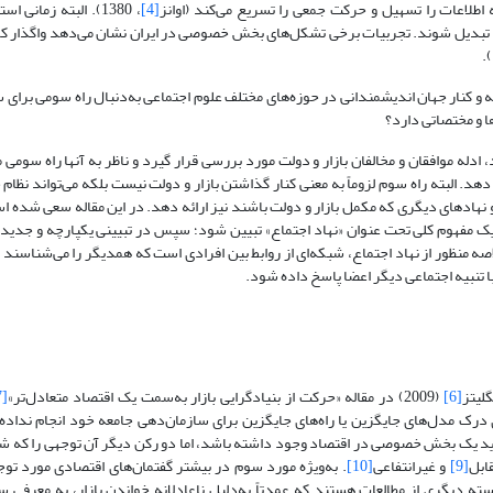
 اطلاعات را تسهیل و حرکت جمعی را تسریع می‌کند (اوانز
[4]
، 1380). البته زمانی 
بدیل شوند. تجربیات برخی تشکل‌های بخش خصوصی در ایران نشان ‌می‌دهد واگذار کر
شه و کنار جهان اندیشمندانی در حوزه‌های مختلف علوم اجتماعی به‌دنبال راه سومی برای
ها و مختصاتی دارد؟
دله موافقان و مخالفان بازار و دولت مورد بررسی قرار گیرد و ناظر به آنها راه سومی
هد. البته راه سوم لزوماً به معنی کنار گذاشتن بازار و دولت نیست بلکه می‌تواند نظا
و نهادهای دیگری که مکمل بازار و دولت باشند نیز ارائه دهد. در این مقاله سعی شده ‌
یک مفهوم کلی تحت عنوان «نهاد اجتماع» تبیین شود؛ سپس در تبیینی یکپارچه و جدی
اصه منظور از نهاد اجتماع، شبکه‌ای از روابط بین افرادی است که همدیگر را می‌شناسند 
 تنبیه اجتماعی دیگر اعضا پاسخ داده شود.
گلیتز
[6]
(2009) در مقاله «حرکت از بنیادگرایی بازار به‌سمت یک اقتصاد متعادل‌تر»
[7]
 درک مدل‌های جایگزین یا راه‌های جایگزین برای سازمان‌دهی جامعه خود انجام نداده‌ا
باید یک بخش خصوصی در اقتصاد وجود داشته ‌باشد، اما دو رکن دیگر آن توجهی را که 
ابل
[9]
و غیر‌انتفاعی
[10]
. به‌ویژه مورد سوم در بیشتر گفتمان‌های اقتصادی مورد توج
ته‌ دیگری از مطالعات هستند که عمدتاً به‌دلیل ناعادلانه خواندن بازار، به معرفی س