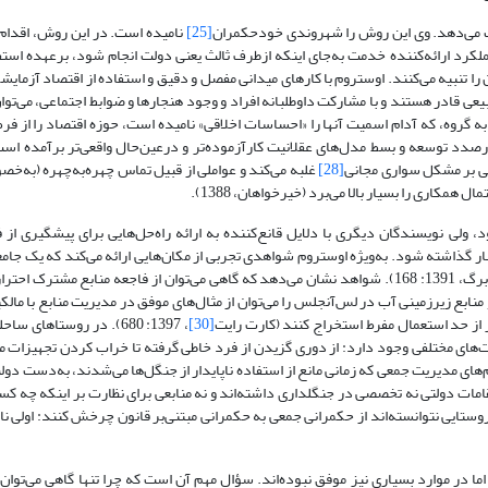
ت می‌دهد. وی این روش را شهروندی خود‌حکمران
[25]
نامیده ‌است. در این روش، اقدام
لکرد ارائه‌کننده خدمت به‌جای اینکه از‌طرف ثالث یعنی دولت انجام شود، برعهده استفا
 تنبیه می‌کنند. اوستروم با کارهای میدانی مفصل و دقیق و استفاده از اقتصاد آزمایش
یعی قادر هستند و با مشارکت داوطلبانه افراد و وجود هنجارها و ضوابط اجتماعی، می‌تو
 به گروه، که آدام اسمیت آنها را «احساسات اخلاقی» نامیده ‌است، حوزه اقتصاد را از
ه درصدد توسعه و بسط مدل‌های عقلانیت کارآزموده‌تر و در‌عین‌حال واقعی‌تر برآمده ا
عی بر مشکل سواری مجانی
[28]
غلبه می‌کند و عواملی از قبیل تماس چهره‌به‌چهره (به‌خ
مکاری را بسیار بالا می‌برد (خیرخواهان، 1388).
ود، ولی نویسندگان دیگری با دلایل قانع‌کننده به ارائه راه‌حل‌هایی برای پیشگیری از
نار گذاشته شود. به‌ویژه اوستروم شواهدی تجربی از مکان‌هایی ارائه می‌کند که یک جا
به‌شکلی کارآمد از منابع خود نگهداری کرده است (گروینوگن، اسپینهوون و دن‌برگ، 1391: 168). شواهد نشان‌ می‌دهد که گاهی می‌توان از فاجعه من
 منابع زیرزمینی آب در لس‌آنجلس را می‌توان از مثال‌های موفق در مدیریت منابع با ما
تر از حد استعمال مفرط استخراج کنند (کارت رایت
[30]
، 1397: 680). در روستاهای
‌های مختلفی وجود دارد: از دوری گزیدن از فرد خاطی گرفته تا خراب کردن تجهیزات ما
ب صحرای آفریقا نظام‌های مدیریت جمعی که زمانی مانع از استفاده‌ ناپایدار از جنگل‌ها می‌شدند، به‌دست 
مات دولتی نه تخصصی در جنگلداری داشته‌اند و نه منابعی برای نظارت بر اینکه چه کسا
روستایی نتوانسته‌اند از حکمرانی جمعی به حکمرانی مبتنی‌بر قانون چرخش کنند: اولی ن
 در موارد بسیاری نیز موفق نبوده‌اند. سؤال مهم آن است که چرا تنها گاهی می‌توان ا