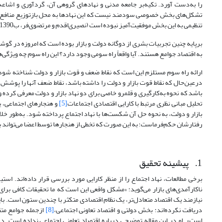
را به‌دست ‌آورد. تکیه‌بر جامعه مدنی و نهادهای گروهی آن، گردآوری و اشاعه
تشکل‌های بخش خصوصی سودمند نیست که این نهادها به محل بازتوزیع منافع ت
تنظیمی به این بخش موفقیت‌آمیز نبوده است (نصیری‌اقدم و مرتضوی‌فر، ب1390).
بر‌پایه چنین تجربیات بشری از دوگانه دولت و بازار بوده است که امروزه در گو
به اقتصاد جوامع هستند. آیا واقعاً راه سومی وجود دارد؟ این راه سوم چه ویژگی‌
ارائه راه سوم مستلزم این است که نقاط ضعف و قوت بازار و دولت شناخته شود، ا
در‌عین‌حال که نقاط قوت بازار و دولت را داشته باشد، نقاط ضعف آنها را پوشش د
باشد که نحوه به‌کارگیری و قلمرو خاصی برای دو نهاد بازار و دولت معرفی کرده 
تحلیل مبانی نظری مرتبط با کارایی اقتصادی اجتماعات
[5]
و هنجارهای اجتماعی، 
بازار و دولت، به نحوه‌ حل آن شکست‌ها با نهاد اجتماع پرداخته شود. به‌طور خل
رفتارشان حکم‌فرماست؛ به این صورت که تخطی از هنجارها توسط اعضا می‌تواند با
1. پیشینه تحقیق
برخی مطالعات، نهاد اجتماع را از منظر کارایی مورد بررسی قرار داده‌اند. استی
ناکارآمدی‌های بازار می‌گوید: «مشکل واقعی این است که ما تحقیقات کافی برای
نیازمند یک اقتصاد متعادل‌تر، یک نظام اقتصادی متکثر با چندین ستون است. 
دریافت نکرده‌اند: بخش دولتی و اقتصاد تعاونی اجتماعی،
[8]
از‌جمله جوامع متق
‌است». او در این مقاله توضیحی درباره اقتصاد تعاونی اجتماعی نداده ‌است. دس