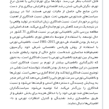
قابل اجتناب بنظر می رسد. دولت‌ها برای تورم-زدایی یا تعدیل نرخ
تورم، نگران قربانی شدن رشد اقتصادی و افزایش بیکاری و از دست
دادن منابع مالی حاصل از مالیات تورمی هستند. لذا در پی‌ریزی
سیاست‌های ضدتورمی مفهومی تحت عنوان نسبت فداکاری از اهمیت
زیادی برخوردار است. نسبت فداکاری، زیان انباشته در تولید واقعی را
در نتیجه یک درصد کاهش در تورم اندازه گیری می‌کند. هدف اصلی این
مطالعه بررسی تاثیر نااطمینانی تورمی بر نسبت فداکاری 31 کشور در
حال توسعه، با استفاده از متوسط داده‌های تورم، نااطمینانی تورمی و
درجه باز بودن اقتصاد طی دوره‌ی 2015-1981 است. نااطمینانی تورمی
با استفاده از روش واریانس ناهمسانی شرطی خود رگرسیون
تعمیم‌یافته مدلسازی شده‌است. نتایج حاکی از وجود رابطه‌ی مثبت و
معنی‌دار بین تورم و نااطمینانی تورمی با نسبت فداکاری است، به نحوی
که تاثیرگذاری نااطمینانی بیشتر از تورم بر نسبت فداکاری است.
همچنین در این مطالعه درجه باز بودن اقتصاد نتوانسته است نقشی در
توضیح نسبت فداکاری ایفا کند و از لحاظ آماری بی-معنی است. تورش‌ها
و نااطمینانی تورمی سرعت تورم‌زدایی را کاهش می‌دهد که این امر منجر
به پیدایش چسبندگی دستمزدهای اسمی و قیمت‌ها می‌شود و نسبت
فداکاری را بزرگ‌تر می‌کند. لذا توصیه می‌شود سیاست‌گذاران
سیاست‌های ضد تورمی خود را با حداقل هزینه برای بخش حقیقی و از
طریق سالم‌سازی رشد نقدینگی و کنترل انتظارات تورمی و نا-
اطمینانی‌ها دنبال نمایند.