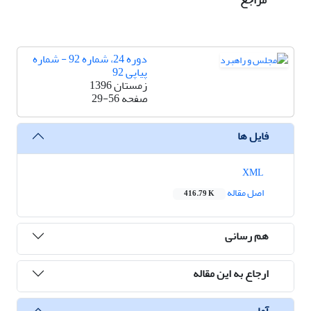
مراجع
دوره 24، شماره 92 - شماره
پیاپی 92
زمستان 1396
صفحه
29-56
فایل ها
XML
اصل مقاله
416.79 K
هم رسانی
ارجاع به این مقاله
آمار