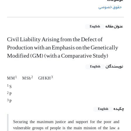
حقوق خصوصی
عنوان مقاله
English
Civil Liability Arising from the Defect of
Production with an Emphasis on the Genetically
Modified (GM) (with a Comparative Study)
نویسندگان
English
1
2
3
M M
M Sh
GH KH
1
S
2
P
3
P
چکیده
English
Securing the maximum justice and support for the poor and
vulnerable groups of people is the main mission of the law, a