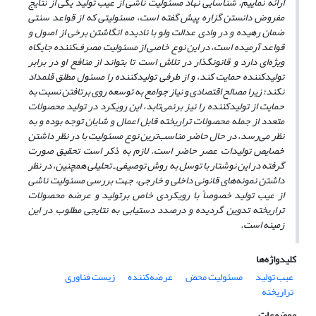
ارائه نماییم. شناسایی نهاد مسئولیت ناشی از عیب تولید یکی از نتایج
مفروض دانستن گزاره پیش گفته است‌، مسئولیتی که از قواعد سنتی
ضمان رهیده و در وادی عدالت ولو با نادیده انگاشتن برخی از اصول و
قواعد آرمیده است‌، در این نوع خاصی از مسئولیت مصرف‌کننده جایگاه
ویژه‌ای دارد و قانونگذار در تلاش است تا بتواند از منافع او در برابر
تولید‌کننده حمایت کند، و از طرفی تولید‌کننده را مسئول مطلق قلمداد
نکند؛ زیرا مصالح اقتصادی و نیاز جوامع به توسعه روی برتافتن نسبت به
حمایت از تولید‌کننده را نیز برنمی‌تابد‌، این رویکرد در تولید محصولات
متعدد از جمله محصولات تراریخته قابل اعمال و شایان توجه بوده و به
نظر می‌رسد، در حال حاضر مناسب‌ترین نوع مسئولیت با در نظر داشتن
خصایص تولیدات عصر حاضر است. لازم به ذکر است تحقیق صورت
گرفته در این نوشتار با توسل به روش توصیفی ـ تحلیلی همچنین‌، در نظر
داشتن نمونه‌های قانونی داخلی و خارجی‌، جهت بررسی مسئولیت ناشی
از عیب تولید خصوصاً با رویکردی خاص بر
تولید و عرضه محصولات
تراریخته تدوین گردیده و در‌صدد دستیابی به نتایجی مطلوب در این
زمینه است.
کلیدواژه‌ها
عیب تولید
مسئولیت محض
عرضه‌کننده
زیست فناوری
تراریخته
موضوعات