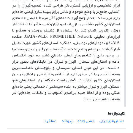
ابزار تشخیصی و ارزیابی گسترده‌تر طراحی شده، تصمیم‌گیران را در
آشنایی جامع‌تر با وضع موجود و تلاش برای بهینه‌سازی ایمنی جاده‌ای
یاری می‌رساند. بعد از جمع‌آوری داد‌ه‌های کمّی مرتبط با ایمنی جاده‌های
استان‌های کشور، شاخص‌سازی انجام و اوزان‌دهی به آنها‌ با استفاده از
روش آنتروپی انجام شد. با استفاده از تکنیک پرومته و همگام با
ابزارهای تحلیلی GAIA-WEB، PROMETHEE Network، صفحه
GAIA و نمودارهای توصیفی، عملکرد استان‌های کشور مورد تحلیل
قرار گرفتند. براساس نتایج به دست آمده، استان قم بهترین وضعیت را
در برخورداری از شاخص‌های ایمنی جاده‌ای کشور به خود اختصاص
داده و استان‌های سمنان، البرز و تهران در جایگاه‌های بعدی قرار
داشتند. در این میان استان سیستان و بلوچستان نامناسب‌ترین
وضعیت نسبی را در برخورداری از شاخص‌های ایمنی جاده‌ای در بین
استان‌های کشور داراست. گفتنی است جایگاه برتر استان‌های قم،
سمنان، البرز و تهران بیشتر به جنبه سیستمی / خدماتی ایمنی جاده‌ای
متکی بوده و از لحاظ جنبه برآمدی (متوفیات و تخلفات جاده‌ای) در
وضعیت نامناسبی است.
کلیدواژه‌ها
استان‌های ایران
ایمنی جاده
پرومته
عملکرد