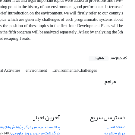
ke other laws and legal important topics were added to provisions and five-
rning point in the history of our environment, good performance in terms of
ef introduction on the environment, we will firstly refer to our county's
pics, which are generally challenges of each programmatic systems about
, the position of these topics in the first four Development Plans will be
 the fifth program, will be analyzed separately. At last by analyzing the 5th
nd escaping Treats.
کلیدواژه‌ها
English
al Activities
environment
Environmental Challenges
مراجع
دسترسی سریع
آخرین اخبار
صفحه اصلی
پیام تسلیت رییس مرکز پژوهش های م
درباره نشریه
درگذشت مرحوم پرویز داوودی
1403-02-01