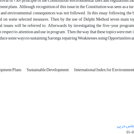
roval of (50) principle of the Constitution, environmental laws and regulations li
ent plans. Although recognition of this issue in the Constitution was seen as a tu
nd environmental consequences was not followed. In this essay, following the bri
ed on some selected measures. Then by the use of Delphi Method, seven main to
 issues, will be referred to. Afterwards, by investigating the five-year programs
 respect to attention and use in program. Then, the way that these topics were met in
oduce some ways to sustaining Sarongs, repairing Weaknesses, using Opportunities a
opment Plans
Sustainable Development
International Index for Environment
جلس در پی