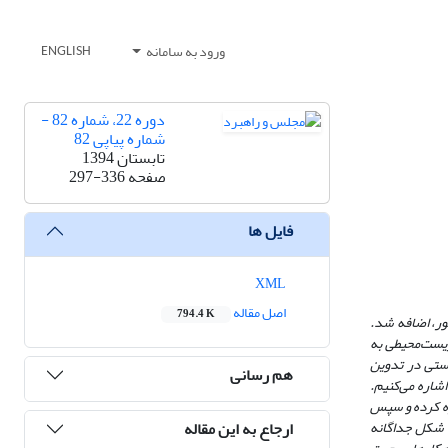
ورود به سامانه
ENGLISH
دوره 22، شماره 82 -
شماره پیاپی 82
تابستان 1394
صفحه
297-336
فایل ها
XML
اصل مقاله
794.4 K
کشور، اضافه شد.
زیست‌محیطی به
ستی در تدوین
هم رسانی
شاره می‌کنیم.
ره کرده و سپس
ارجاع به این مقاله
ه شکل جداگانه