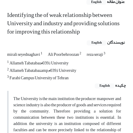
عنوان مقاله
English
Identifying the of weak relationship between
University and industry and providing solutions
for improving this relationship
نویسندگان
English
1
2
3
mirali seyednaghavi
Ali Poorbehroozan
reza seraji
1
Allameh Tabataba&#039;i University
2
Allameh Tabataba&amp;#039;i University
3
Farabi Campus University of Tehran
چکیده
English
The University is the main institution the producer manpower and
science, industry is also the producer of goods and services required
by the community. Therefore, providing a solution for
communication between these two institutions is essential. In
addition, the university is an institution composed of different
faculties and can be more precisely linked to the relationship of