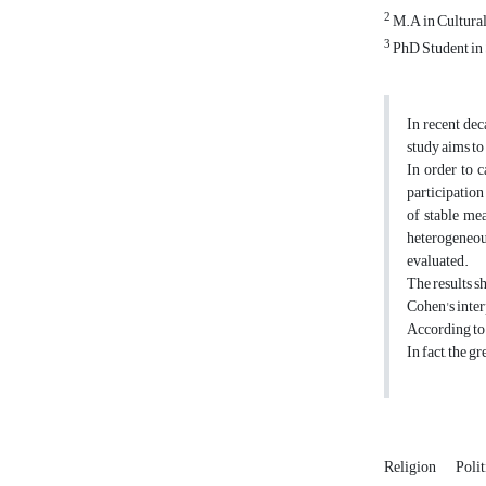
2
M.A in Cultural
3
PhD Student in S
In recent dec
study aims to
In order to 
participation
of stable me
heterogeneous
evaluated.
The results sh
Cohen's inter
According to 
In fact, the 
Religion
Polit