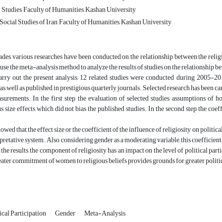
 Studies, Faculty of Humanities, Kashan University
ocial Studies of Iran, Faculty of Humanities, Kashan University
ades, various researches have been conducted on the relationship between the religion
 use the meta-analysis method to analyze the results of studies on the relationship be
carry out the present analysis, 12 related studies were conducted during 2005-20
 as well as published in prestigious quarterly journals. Selected research has been ca
asurements. In the first step, the evaluation of selected studies, assumptions 
 size effects which did not bias the published studies. In the second step, the coeff
owed that the effect size or the coefficient of the influence of religiosity on politic
pretative system. Also, considering gender as a moderating variable, this coefficie
the results, the component of religiosity has an impact on the level of political pa
greater commitment of women to religious beliefs provides grounds for greater politic
ical Participation
Gender
Meta-Analysis