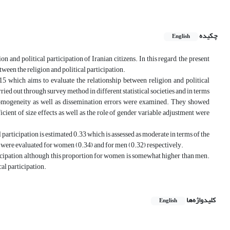
چکیده
English
 and political participation of Iranian citizens. In this regard, the present
tween the religion and political participation.
15 which aims to evaluate the relationship between religion and political
rried out through survey method in different statistical societies and in terms
of homogeneity as well as dissemination errors were examined. They showed
icient of size effects as well as the role of gender variable adjustment were
al participation is estimated 0.33 which is assessed as moderate in terms of the
nt were evaluated for women (0.34) and for men (0.32) respectively.
rticipation, although this proportion for women is somewhat higher than men.
al participation.
کلیدواژه‌ها
English