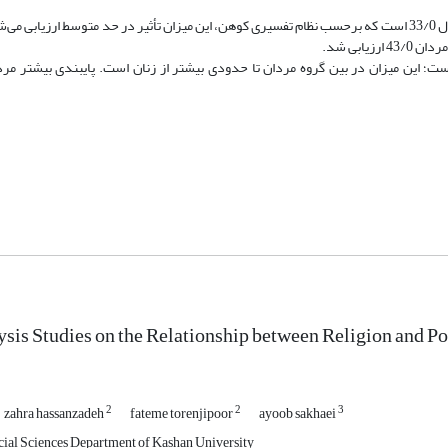
یافته‌ها نشان دادند اندازه اثر یا ضریب تأثیر دین‌داری بر مشارکت سیاسی معادل 33/0 است که برحسب نظام تفسیری کوهن، این میزان تأثیر در حد متوسط
ت؛ این میزان در بین گروه مردان تا حدودی بیشتر از زنان است. پایبندی بیشتر مردا
is Studies on the Relationship between Religion and Polit
2
2
3
zahra hassanzadeh
fateme torenjipoor
ayoob sakhaei
cial Sciences Department of Kashan University