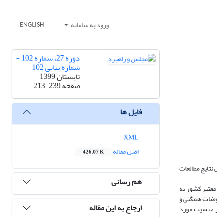
ورود به سامانه
ENGLISH
دوره 27، شماره 102 -
شماره پیاپی 102
تابستان 1399
صفحه
213-239
فایل ها
XML
اصل مقاله
426.07 K
نتایج مطالعات
هم رسانی
ر فصلنامه‌های معتبر کشور به
روضات همگنی و
ارجاع به این مقاله
یر جنسیت مورد