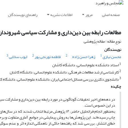
صفحه اصلی
مرور
اطلاعات نشریه
راهنمای نویسندگان
مطالعات رابطه بین دین‌داری و مشارکت سیاسی شهروندان در ایرا
نوع مقاله : مقاله پژوهشی
نویسندگان
3
2
2
1
محسن نیازی
زهرا حسن زاده
فاطمه تورنجی پور
ایوب سخایی
1
استاد دانشکده علوم انسانی، دانشگاه کاشان
2
کارشناسی ارشد مطالعات فرهنگی، دانشکده علوم انسانی، دانشگاه کاشان
3
دانشجوی دکتری بررسی مسائل اجتماعی ایران، دانشکده علوم انسانی، دانشگاه ک
چکیده
در دهه‌های اخیر تحقیقات گوناگونی در مورد رابطه بین دین‌داری و مشارکت س
در این خصوص است.
چاپ رسیده‌اند. این پژوهش‌ها به روش پیمایشی در جوامع آماری متفاوت و بر
خطای انتشار، بررسی شد که یافته‌ها حاکی از ناهمگنی اندازه اثر و عدم سو