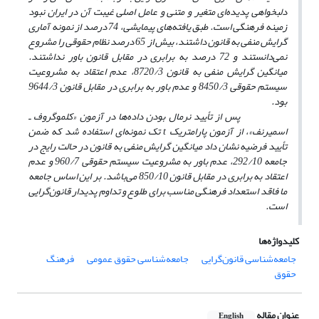
دلبخواهی پدیده‌ای متغیر و متنی و عامل اصلی غیبت آن در ایران نبود
زمینه فرهنگی است. طبق یافته‌های پیمایشی، 74 درصد از نمونه آماری
گرایش منفی به قانون داشتند، بیش از 65 درصد نظام حقوقی را مشروع
نمی‌دانستند و 72 درصد به برابری در مقابل قانون باور نداشتند.
میانگین گرایش منفی به قانون 8720/3، عدم اعتقاد به مشروعیت
سیستم حقوقی 8450/3 و عدم باور به برابری در مقابل قانون 9644/3
بود.
پس از تأیید نرمال بودن داده‌ها در آزمون «کلموگروف ـ
اسمیرنف»، از آزمون پارامتریک t تک نمونه‌ای استفاده شد که ضمن
تأیید فرضیه نشان داد میانگین گرایش منفی به قانون در حالت رایج در
جامعه 292/10، عدم باور به مشروعیت سیستم حقوقی 960/7 و عدم
اعتقاد به برابری در مقابل قانون 850/10 می‌باشد. بر این اساس جامعه
ما فاقد استعداد فرهنگی مناسب برای طلوع و تداوم پدیدار قانون‌گرایی
است.
کلیدواژه‌ها
جامعه‌شناسی قانون‌گرایی
جامعه‌شناسی حقوق عمومی
فرهنگ
حقوق
عنوان مقاله
English