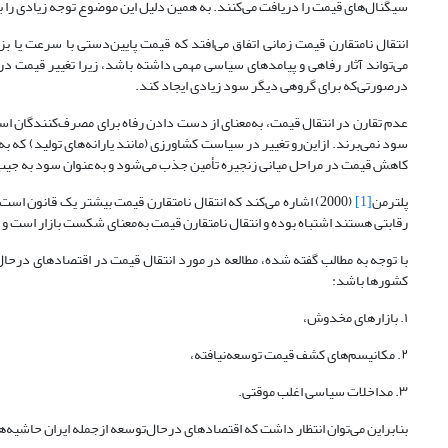
سیگنال‌های قیمت را دریافت می‌کنند. به همین دلیل این موضوع توجه زیادی را به خود جلب ک
انتقال نامتقارن قیمت زمانی اتفاق می‌افتد که قیمت پایین‌دستی با سرعت یا
می‌تواند آثار رفاهی و پیامدهای سیاسی مهمی داشته باشد، زیرا تغییر قیمت د
درصورتی‌که برای گروهی دیگر سود زیادی ایجاد کند.
عدم تقارن در انتقال قیمت، به‌معنای از دست‌ دادن رفاه برای مصرف‌کنندگان است
سود نمی‌برند. ازاین‌رو تغییر در سیاست کشاورزی (مانند یارانه‌های تولید) که
کاهش قیمت در مراحل میانی زنجیره تأمین جذب می‌شود و به‌عنوان سود به جیب
پلترمن
[1]
(2000) اشاره می‌کند که انتقال نامتقارن قیمت بیشتر یک قانون ا
رقابتی هستند اشتباه بوده و انتقال نامتقارن قیمت به‌معنای شکست بازار است 
با توجه به مطالب گفته شده، مطالعه در مورد انتقال قیمت در اقتصادهای درحال
کشورها باشد:
۱. بازارهای مخدوش،
۲. مکانیسم‌های کشف قیمت توسعه‌نیافته،
۳. مداخلات سیاسی اغلب موقتی.
بنابراین می‌توان انتظار داشت که اقتصادهای درحال‌توسعه ازجمله ایران حاشیه‌های