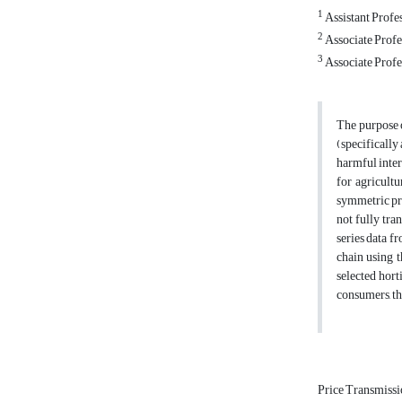
1
Assistant Profe
2
Associate Profe
3
Associate Profe
The purpose o
(specifically
harmful inter
for agricultu
symmetric pri
not fully tra
series data f
chain using t
selected hort
consumers, th
Price Transmiss