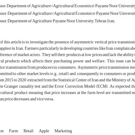
ssor, Department of Agriculture (Agricultural Economics), Payame Noor University
ssor, Department of Agriculture (Agricultural Economics), Payame Noor University,
ssor, Department of Agriculture, Payame Noor University, Tehran, Iran;
f this article is to investigate the presence of asymmetric vertical price transmissi
 apples) in Iran. Farmers, particularly in developing countries like Iran, complain ab
ference of market actors. They sell their products at low prices and lack the ability
ral products, which affects their purchasing power and welfare. This issue can b
ce transmission from producers to consumers. Asymmetric price transmission means t
nsmitted to other market levels (e.g., retail) and, consequently, to consumers or pro
rom 2015 to 2020, extracted from the Statistical Center of Iran and the Ministry of A
he Granger causality test and the Error Correction Model (ECM). As expected, the
icultural product, meaning that price increases at the farm level are transmitted 
an price decreases, and vice versa.
ion
Farm
Retail
Apple
Marketing