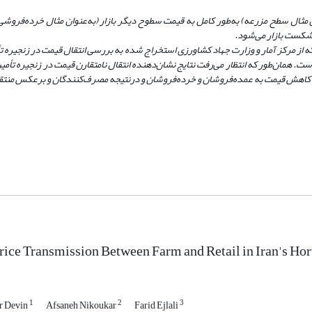
‌ مثال سطح مزرعه) به
طور کامل به قیمت سطوح دیگر بازار (به‌عنوان ‌مثال خرده‌فروشی)
 شکست بازار می‌شود.
ابراین در این مطالعه با استفاده از داده‌های سری زمانی سال‌های 139۹-139۴ که از مرکز آمار و وزارت جهاد کشاورزی استخراج شده به بررسی انتقال قیمت
است
. همان‌طور که انتظار می‌رفت نتایج نشان‌دهنده انتقال نامتقارن قیمت در زنجیره تأ
از کاهش قیمت به عمده‌فروشان و خرده‌فروشان و در‌نتیجه مصرف‌کنندگان و برعکس منت
ice Transmission Between Farm and Retail in Iran's Hor
1
2
3
r Devin
Afsaneh Nikoukar
Farid Ejlali