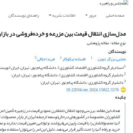
صفحه اصلی
مرور
اطلاعات نشریه
راهنمای نویسندگان
مدل‌سازی انتقال قیمت بین مزرعه و خرده‌فروشی در بازا
نوع مقاله : مقاله پژوهشی
نویسندگان
3
2
1
مجتبی برزگر دوین
افسانه نیکوکار
فرید اجلالی
1
استادیار گروه کشاورزی (اقتصاد کشاورزی)، دانشگاه پیام نور، تهران، ایران (نویس
2
دانشیار گروه کشاورزی (اقتصاد کشاورزی)، دانشگاه پیام نور، تهران، ایران؛
3
دانشیار گروه کشاورزی، دانشگاه پیام نور، تهران، ایران؛
10.22034/mr.2024.15822.5576
چکیده
هدف این مقاله، بررسی وجود انتقال نامتقارن عمودی قیمت در زنجیره تأمین 
کشاورزان مخصوصاً در کشورهای درحال‌توسعه ازجمله ایران از بازار محصولات کش
آنها محصولاتشان را با قیمت پایین می‌‌فروشند و توانایی تعیین قیمت ندارند و
خرید و رفاه آنها را تحت تأثیر قرار می‌دهد. دلیل این امر را می‌توان استفاده ع