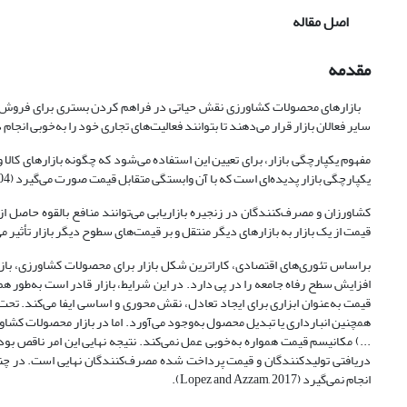
اصل مقاله
مقدمه
بازارهای محصولات کشاورزی نقش حیاتی در فراهم کردن بستری برای فروش محصولا
سایر فعالان بازار قرار می‌دهند تا بتوانند فعالیت‌های تجاری خود را به‌خوبی انج
مفهوم یکپارچگی بازار، برای تعیین این استفاده می‌شود که چگونه بازارهای کالا و
یکپارچگی بازار پدیده‌ای است که با آن وابستگی متقابل قیمت صورت می‌گیرد (Mayer and Taubadel, 2004).
کشاورزان و مصرف‌کنندگان در زنجیره بازاریابی می‌توانند منافع بالقوه حاصل ا
قیمت از یک بازار به بازارهای دیگر منتقل و بر قیمت‌های سطوح دیگر بازار تأثیر می‌گذارد .( 2010
براساس تئوری‌های اقتصادی، کاراترین شکل بازار برای محصولات کشاورزی، بازا
افزایش سطح رفاه جامعه را در پی دارد. در این شرایط، بازار قادر است به‌طور هم
قیمت به‌عنوان ابزاری برای ایجاد تعادل، نقش محوری و اساسی ایفا می‌کند. تحت ای
همچنین انبارداری یا تبدیل محصول به‌وجود می‌آورد. اما در بازار محصولات کشا
...) مکانیسم قیمت همواره به‌خوبی عمل نمی‌کند. نتیجه نهایی این امر ناقص بو
دریافتی تولیدکنندگان و قیمت پرداخت شده مصرف‌کنندگان نهایی است. در چنی
انجام نمی‌گیرد (Lopez and Azzam, 2017).