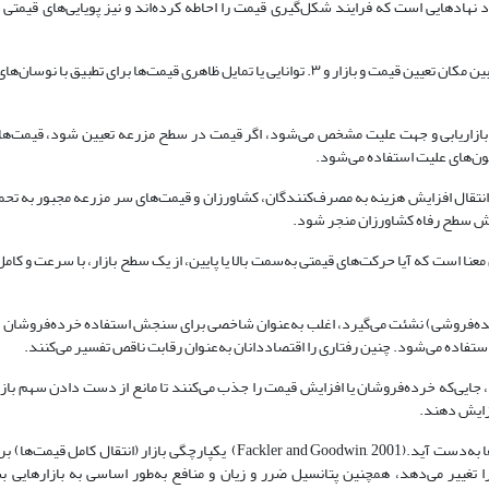
ادهایی است که فرایند شکل‌گیری قیمت را احاطه کرده‌اند و نیز پویایی‌های قیمتی 
درباره موضوع قیمت سه نکته باید مشخص شود: ۱. مکان تعیین قیمت، ۲. تقارن بین مکان تعیین قیمت و بازار و ۳. توانایی یا تمایل ظاهری قیمت‌ها 
ل بازاریابی و جهت علیت مشخص می‌شود، اگر قیمت در سطح مزرعه تعیین شود، قیمت‌ه
ون‌های علیت استفاده می‌شود.
انتقال افزایش هزینه به مصرف‌کنندگان، کشاورزان و قیمت‌های سر مزرعه مجبور به تحمل
ش سطح رفاه کشاورزان منجر شود.
عنا است که آیا حرکت‌های قیمتی به‌سمت بالا یا پایین، از یک سطح بازار، با سرعت و کا
ده‌فروشی) نشئت می‌گیرد، اغلب به‌عنوان شاخصی برای سنجش استفاده خرده‌فروشان ا
اده می‌شود. چنین رفتاری را اقتصاددانان به‌عنوان رقابت ناقص تفسیر می‌کنند.
ایی‌که خرده‌فروشان یا افزایش قیمت را جذب می‌کنند تا مانع از دست ‌دادن سهم بازا
فزایش دهند.
تجزیه‌ وتحلیل انتقال قیمت، اجازه می‌دهد تا درک بهتری در مورد عملکرد بازارها به‌دست آید.(Fackler and Goodwin, 2001) یکپارچگی
 را تغییر می‌دهد، همچنین پتانسیل ضرر و زیان و منافع به‌طور اساسی به بازارهایی 