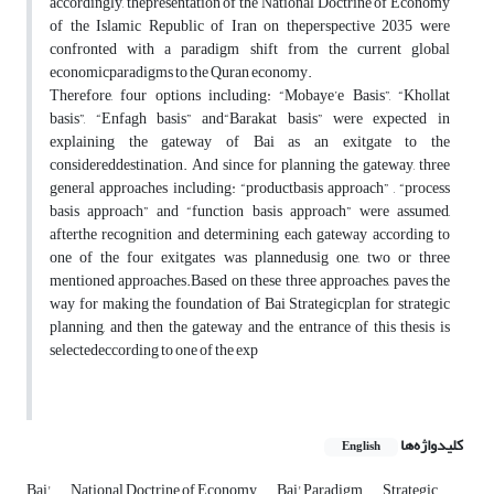
accordingly, thepresentation of the National Doctrine of Economy
of the Islamic Republic of Iran on theperspective 2035 were
confronted with a paradigm shift from the current global
economicparadigms to the Quran economy.
Therefore, four options including: “Mobaye’e Basis”, “Khollat
basis”, “Enfagh basis” and“Barakat basis” were expected in
explaining the gateway of Bai as an exitgate to the
considereddestination. And since for planning the gateway, three
general approaches including: “productbasis approach” , “process
basis approach” and “function basis approach” were assumed,
afterthe recognition and determining each gateway according to
one of the four exitgates was plannedusig one, two or three
mentioned approaches.Based on these three approaches, paves the
way for making the foundation of Bai Strategicplan for strategic
planning, and then the gateway and the entrance of this thesis is
selectedeccording to one of the exp
کلیدواژه‌ها
English
Bai'
National Doctrine of Economy
Bai' Paradigm
Strategic