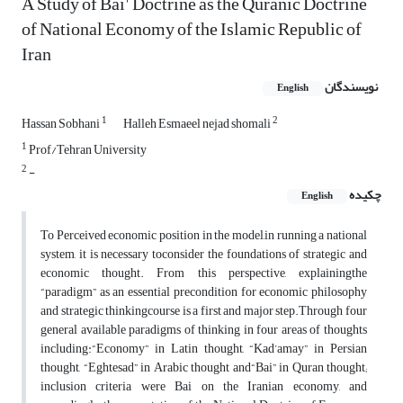
A Study of Bai' Doctrine as the Quranic Doctrine
of National Economy of the Islamic Republic of
Iran
نویسندگان
English
1
2
Hassan Sobhani
Halleh Esmaeel nejad shomali
1
Prof/Tehran University
2
-
چکیده
English
To Perceived economic position in the model,in running a national
system, it is necessary toconsider the foundations of strategic and
economic thought. From this perspective, explainingthe
“paradigm” as an essential precondition for economic philosophy
and strategic thinkingcourse is a first and major step.Through four
general available paradigms of thinking in four areas of thoughts
including:“Economy” in Latin thought, “Kad’amay” in Persian
thought, “Eghtesad” in Arabic thought and“Bai” in Quran thought;
inclusion criteria were Bai on the Iranian economy, and