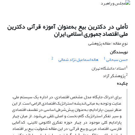
تأملی در دکترین بیع به‌عنوان آموزه قرآنی دکترین
ملی اقتصاد جمهوری اسلامی ایران
نوع مقاله : مقاله پژوهشی
نویسندگان
2
1
حسن سبحانی
هاله اسماعیل نژاد شمالی
1
استاد/دانشگاه تهران
2
پژوهشگر آزاد
چکیده
برای ادراک جایگاه مدل مشخص اقتصادی، در اداره یک سیستم ملی،
عنایت و توجه به مبانی اندیشه استراتژیک اقتصادی الزامی است. از این
منظر تبیین «پارادایم» به‌عنوان پیش‌شرطی اساسی در تفلسف اقتصادی
و سیر تفکر استراتژیک گام نخست و اصلی تلقی می‌شود. از میان چهار
پارادایم کلی موجود در چهار حوزه تفکری اکانومی لاتینی، کدآمایی
فارسی، اقتصاد عربی و بیع قرآنی؛ در این مقاله شمولیت بیع بر اقتصاد
ایران اسلامی، ملاک عمل قرار گرفت و بر این اساس، ارائه دکترین