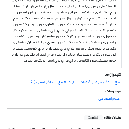
اقتصاد ملی جمهوری اسلامی ایران با یک انتقال پارادایمی از پارادایم‌های
رایج اقتصادی به اقتصاد قرآنی مواجهه داده شد. بر این اساس در
تبیین خط‌مشی بیع به‌عنوان دروازه خروج به سمت مقصد دکترین بیع،
چهار گزینه مبایعه‌محوری، خُلَت‌محوری، انفاق‌محوری و برکت‌محوری
متصور شد. سپس از آنجا که برای طرح‌ریزی خط‌مشی، سه رویکرد کلی
محصول‌محور، فرایندمحور و کارکردمحور مطمع‌نظر بود پس از تشخیص
و تعیین هر خط‌مشی نسبت به یکی از دروازه‌های چهارگانه، آن خط‌مشی با
یک، دو یا سه رویکرد مزبور طرح‌ریزی شد. طرح‌ریزی خط‌مشی، مبتنی‌بر
این سه رویکرد، زمینه‌ساز ایجاد «کرسی» طرح استراتژیک بیع در طرح
جامع تطبیقی بیع و اکانومی، برای طرح‌ریزی استراتژیک می‌شود.
کلیدواژه‌ها
بیع
دکترین ملی اقتصاد
پارادایم بیع
تفکر استراتژیک
موضوعات
علوم اقتصادی
عنوان مقاله
English