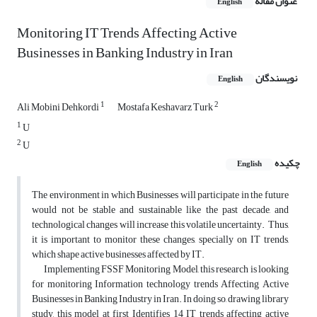
عنوان مقاله
English
Monitoring IT Trends Affecting Active
Businesses in Banking Industry in Iran
نویسندگان
English
1
2
Ali Mobini Dehkordi
Mostafa Keshavarz Turk
1
U
2
U
چکیده
English
The environment in which Businesses will participate in the future
would not be stable and sustainable like the past decade, and
technological changes will increase this volatile uncertainty. Thus,
it is important to monitor these changes, specially on IT trends,
which shape active businesses affected by IT.
Implementing FSSF Monitoring Model, this research is looking
for monitoring Information technology trends Affecting Active
Businesses in Banking Industry in Iran. In doing so, drawing library
study, this model at first Identifies 14 IT trends affecting active