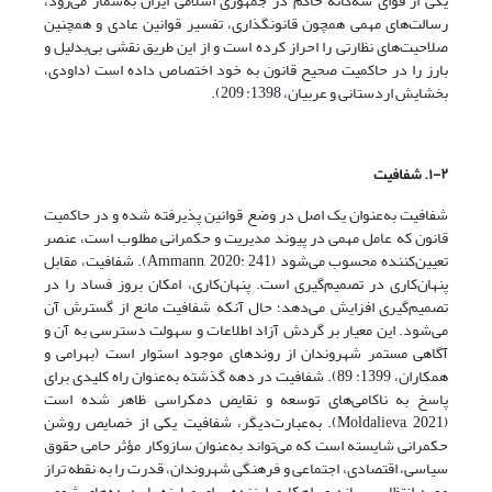
یکی از قوای سه‌گانه حاکم در جمهوری اسلامی ایران به‌شمار می‌رود،
رسالت‌های مهمی همچون قانونگذاری، تفسیر قوانین عادی و همچنین
صلاحیت‌های نظارتی را احراز کرده است و از این طریق نقشی بی‌بدلیل و
بارز را در حاکمیت صحیح قانون به خود اختصاص داده است (داودی،
بخشایش اردستانی و عربیان، 1398: 209).
۱-۲. شفافیت
شفافیت به‌عنوان یک اصل در وضع قوانین پذیرفته شده و در حاکمیت
قانون که عامل مهمی در پیوند مدیریت و حکمرانی مطلوب است، عنصر
تعیین‌کننده محسوب می‌شود (Ammann, 2020: 241). شفافیت، مقابل
پنهان‌کاری در تصمیم‌گیری است. پنهان‌کاری، امکان بروز فساد را در
تصمیم‌گیری افزایش می‌دهد؛ حال آنکه شفافیت مانع از گسترش آن
می‌شود. این معیار بر گردش آزاد اطلاعات و سهولت دسترسی به آن و
آگاهی مستمر شهروندان از روندهای موجود استوار است (بهرامی و
همکاران، 1399: 89). شفافیت در دهه گذشته به‌عنوان راه کلیدی برای
پاسخ به ناکامی‌های توسعه و نقایص دمکراسی ظاهر شده ‌است
(Moldalieva, 2021). به‌عبارت‌دیگر، شفافیت یکی از خصایص روشن
حکمرانی شایسته است که می‌تواند به‌عنوان سازوکار مؤثر حامی حقوق
سیاسی، اقتصادی، اجتماعی و فرهنگی شهروندان، قدرت را به نقطه تراز
مورد انتظار برساند و راهکاری ارزنده برای مبارزه با پدیده‌های شومی