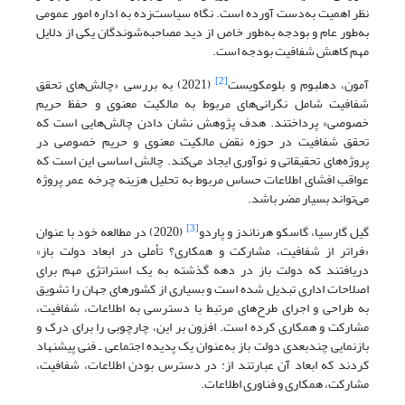
نظر اهمیت به‌دست آورده ‌است. نگاه سیاست‌زده به اداره امور عمومی
به‌طور عام و بودجه به‌طور خاص از دید مصاحبه‌شوندگان یکی از دلایل
مهم کاهش شفافیت بودجه است.
[2]
آمون، دهلبوم و بلومکویست
(2021) به بررسی «چالش‌های تحقق
شفافیت شامل نگرانی‌های مربوط به مالکیت معنوی و حفظ حریم
خصوصی» پرداختند. هدف پژوهش نشان دادن چالش‌هایی است که
تحقق شفافیت در حوزه نقض مالکیت معنوی و حریم خصوصی در
پروژه‌های تحقیقاتی و نوآوری ایجاد می‌کند. چالش اساسی این است که
عواقب افشای اطلاعات حساس مربوط به تحلیل هزینه چرخه عمر پروژه
می‌تواند بسیار مضر باشد.
[3]
گیل گارسیا، گاسکو هرناندز و پاردو
(2020) در مطالعه خود با عنوان
«فراتر از شفافیت، مشارکت و همکاری؟ تأملی در ابعاد دولت باز»
دریافتند که دولت باز در دهه گذشته به یک استراتژی مهم برای
اصلاحات اداری تبدیل شده ‌است و بسیاری از کشورهای جهان را تشویق
به طراحی و اجرای طرح‌های مرتبط با دسترسی به اطلاعات، شفافیت،
مشارکت و همکاری کرده است. افزون بر این، چارچوبی را برای درک و
بازنمایی چندبعدی دولت باز به‌عنوان یک پدیده اجتماعی ـ فنی پیشنهاد
کردند که ابعاد آن عبارتند از: در دسترس بودن اطلاعات، شفافیت،
مشارکت، همکاری و فناوری اطلاعات.