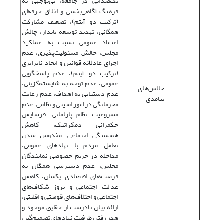
تک‌صدایی در جامعه، بی‌توجهی به
فرهنگ آگاهی‌بخشی و اخلاق حرفه‌ای
(ترکیب دو آیتم)، تضعیف مشارکت
همگانی، تهدید توسعه پایدار، چالش
اعتماد عمومی نسبت به عملکرد
مجلس، چالش مسئولیت‌پذیری، عدم
اجرای عادلانه قوانین و ایجاد نابرابری
(ترکیب دو آیتم)، عدم پاسخگویی
عمومی، عدم توجه به شایسته‌گزینی،
چالش‌های
عدم دستیابی به اهداف، عدم رعایت
پیامدی
محرمانگی در امور امنیتی و نظامی، عدم
مشروعیت نظام پارلمانی، فرسایش
حکمرانی دمکراتیک، کاهش
همبستگی اجتماعی، مخدوش شدن
تعامل مردم با نهادهای عمومی،
مداخله در حریم خصوصی نمایندگان
مجلس، عدم دسترسی همگان به
فرصت‌های اقتصادی یکسان، کاهش
عدالت اجتماعی و بروز شکاف‌های
اجتماعی و اختلاف‌های قومیتی و اقلیتی،
ارائه بیان نادرست از حقایق موجود و
هدر رفتن ظرفیت نهادهای تصمیم‌گیر،