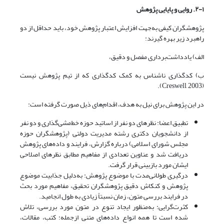
۲-۱. روایی و پایایی پژوهش
پژوهشگران کیفی به‌جهت افزایش اعتبار پژوهش خود، باید حداقل از دو
راهبرد زیر بهره گیرند:
الف) یادداشت‌برداری مفصل و دقیق،
ب) کدگذاری ناشناس به‌ کمک کدگذاری که از تیم پژوهش نیست
(Creswell, 2003).
در این پژوهش برای نیل به هدف، اقدام‌های ذیل صورت گرفته است:
تطبیق اعضا: نظرهای دو نفر از اساتید حوزه خط‌مشی‌گذاری و دو نفر
از دانشجویان دکتری رشته مدیریت دولتی (پژوهشگران حوزه
مجلس شورای اسلامی) درباره گزارش، فرایند و داده‌های پژوهش
دریافت شد و عناوین تعدادی از مفاهیم مطابق نظرهای اصلاحی
ایشان مورد بازبینی قرار گرفت.
درگیری طولانی‌مدت با موضوع پژوهش: به‌دلیل جذابیت موضوع
پژوهش و کنکاش دقیق پژوهشگران تحقیق، مفاهیم مورد بحث
در فرایند بررسی متون، زمان نسبتاً زیادی به طول انجامید.
کثرت‌گرایی: به‌منظور ایجاد تنوع در متون مورد بررسی، تلاش
شده ‌است تا همه انواع داده‌های متنی ازجمله: کتب، مقالات،