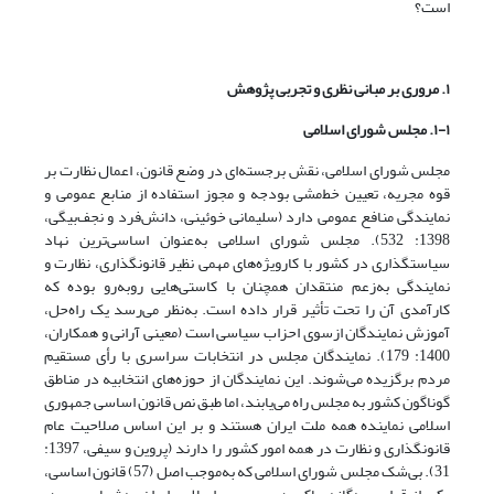
است؟
۱. مروری بر مبانی نظری و تجربی پژوهش
۱-۱. مجلس شورای اسلامی
مجلس شورای اسلامی، نقش برجسته‌ای در وضع قانون، اعمال نظارت بر
قوه‌ مجریه، تعیین خط‌مشی بودجه و مجوز استفاده از منابع عمومی و
نمایندگی منافع عمومی دارد (سلیمانی خوئینی، دانش‌فرد و نجف‌بیگی،
1398: 532). مجلس شورای اسلامی به‌عنوان اساسی‌ترین نهاد
سیاستگذاری در کشور با کارویژه‌های مهمی نظیر قانونگذاری، نظارت و
نمایندگی به‌زعم منتقدان همچنان با کاستی‌هایی روبه‌رو بوده که
کارآمدی آن را تحت تأثیر قرار داده است. به‌نظر می‌رسد یک راه‌حل،
آموزش نمایندگان از‌سوی احزاب سیاسی است (معینی آرانی و همکاران،
1400: 179). نمایندگان مجلس در انتخابات سراسری با رأی مستقیم
مردم برگزیده می‌شوند. این نمایندگان از حوزه‌های انتخابیه در مناطق
گوناگون کشور به مجلس راه می‌یابند، اما طبق نص قانون اساسی جمهوری
اسلامی نماینده همه ملت ایران هستند و بر این اساس صلاحیت عام
قانونگذاری و نظارت در همه امور کشور را دارند (پروین و سیفی، 1397:
31). بی‌شک مجلس شورای اسلامی که به‌موجب اصل (57) قانون اساسی،