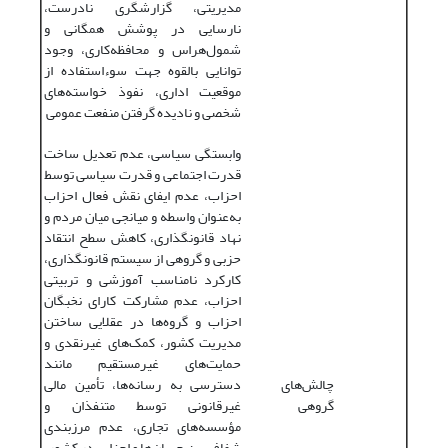
مدیریتی، گزارشگری نادرست،
نارسایی در پوشش همگانی و
شمول‌هراس و محافظه‌کاری، وجود
توانایی بالقوه جهت سوءاستفاده از
موقعیت اداری، نفوذ خواسته‌های
شخصی و نادیده گرفتن منفعت عمومی
وابستگی سیاسی، عدم تعدیل ساخت
قدرت اجتماعی و قدرت سیاسی توسط
احزاب، عدم ایفای نقش فعال احزاب
به‌عنوان واسطه و میانجی میان مردم و
نهاد قانونگذاری، کاهش سطح انتقاد
حزبی و گروهی از سیستم قانونگذاری،
کارکرد نامناسب آموزشی و تربیتی
احزاب، عدم مشارکت کارای نخبگان
احزاب و گروه‌ها در عقلایی ساختن
مدیریت کشور، کمک‌های غیرنقدی و
حمایت‌های غیرمستقیم مانند
چالش‌های
دسترسی به رسانه‌ها، تأمین مالی
گروهی
غیرقانونی توسط متنفذان و
مؤسسه‌های تجاری، عدم مرزبندی
شفاف بین جریان‌ها و احزاب در کشور،