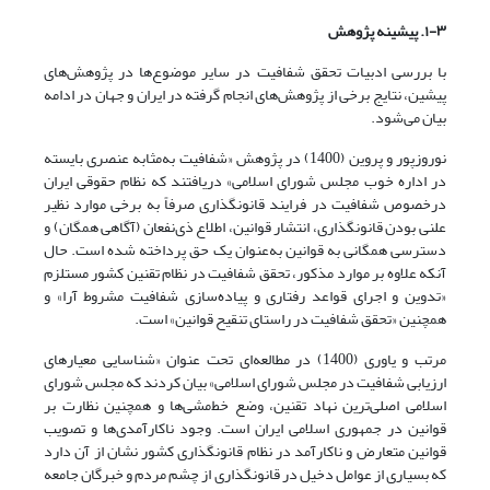
۱-۳. پیشینه پژوهش
با بررسی ادبیات تحقق شفافیت در سایر موضوع‌ها در پژوهش‌های
پیشین، نتایج برخی از پژوهش‌های انجام گرفته در ایران و جهان در ادامه
بیان می‌شود.
نوروزپور و پروین (1400) در پژوهش «شفافیت به‌مثابه عنصری بایسته
در اداره خوب مجلس شورای اسلامی» دریافتند که نظام حقوقی ایران
درخصوص شفافیت در فرایند قانونگذاری صرفاً به برخی موارد نظیر
علنی بودن قانونگذاری، انتشار قوانین، اطلاع ذی‌نفعان (آگاهی همگان) و
دسترسی همگانی به قوانین به‌عنوان یک حق پرداخته شده ‌است. حال
آنکه علاوه بر موارد مذکور، تحقق شفافیت در نظام تقنین کشور مستلزم
«تدوین و اجرای قواعد رفتاری و پیاده‌سازی شفافیت مشروط آرا» و
همچنین «تحقق شفافیت در راستای تنقیح قوانین» است.
مرتب و یاوری (1400) در مطالعه‌ای تحت عنوان «شناسایی معیارهای
ارزیابی شفافیت در مجلس شورای اسلامی» بیان کردند که مجلس شورای
اسلامی اصلی‌ترین نهاد تقنین، وضع خط‌مشی‌ها و همچنین نظارت بر
قوانین در جمهوری اسلامی ایران است. وجود ناکارآمدی‌ها و تصویب
قوانین متعارض و ناکارآمد در نظام قانونگذاری کشور نشان از آن دارد
که بسیاری از عوامل دخیل در قانونگذاری از چشم مردم و خبرگان جامعه