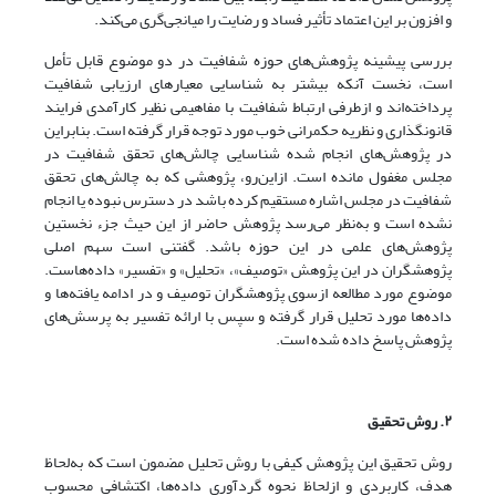
و افزون بر این اعتماد تأثیر فساد و رضایت را میانجی‌گری می‌کند.
بررسی پیشینه پژوهش‌های حوزه شفافیت در دو موضوع قابل تأمل
است، نخست آنکه بیشتر به شناسایی معیارهای ارزیابی شفافیت
پرداخته‌اند و از‌طرفی ارتباط شفافیت با مفاهیمی نظیر کارآمدی فرایند
قانونگذاری و نظریه حکمرانی خوب مورد توجه قرار گرفته است. بنابراین
در پژوهش‌های انجام شده شناسایی چالش‌های تحقق شفافیت در
مجلس مغفول مانده ‌است. ازاین‌رو، پژوهشی که به چالش‌های تحقق
شفافیت در مجلس اشاره مستقیم کرده باشد در دسترس نبوده یا انجام
نشده است و به‌نظر می‌رسد پژوهش حاضر از این حیث جزء نخستین
پژوهش‌های علمی در این حوزه باشد. گفتنی است سهم اصلی
پژوهشگران در این پژوهش «توصیف»، «تحلیل» و «تفسیر» داده‌هاست.
موضوع مورد مطالعه ازسوی پژوهشگران توصیف و در ادامه یافته‌ها و
داده‌ها مورد تحلیل قرار گرفته و سپس با ارائه تفسیر به پرسش‌های
پژوهش پاسخ داده‌ شده ‌است.
۲. روش تحقیق
روش تحقیق این پژوهش کیفی با روش تحلیل مضمون است که به‌لحاظ
هدف، کاربردی و ازلحاظ نحوه گردآوری داده‌ها، اکتشافی محسوب