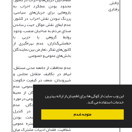
چالش
محدود بودن عملکرد احزاب به
رفتاری
بازوهایی برای جریان‌های سیاسی،
پررنگ نبودن نقش احزاب در کشور،
عدم ایفای نقش موکل جهت رساندن
صدای مردم به صاحبان منصب، وجود
روابط گروهی یا حزبی با
خط‌مشی‌گذاران، عدم بهره‌گیری از
کانون‌های تفکر، تعارض بین نمایندگان
بخش‌های عمومی و خصوصی
عدم محافظت از جامعه مدنی مستقل،
ابهام در تکالیف متقابل مجلس و
شهروندان، ضعف در کیفیت حکومت
همگانی، ضعف مشارکت عمومی، عدم
شناخت مناسب نمایندگان از محیط
این وب سایت از کوکی ها برای اطمینان از ارائه بهترین
اجتماعی، ضعف مطالبه عمومی در مورد
خدمات استفاده می کند.
پاسخگو بودن نمایندگان، عدم
مشارکت مؤثر مردم در کنترل
متوجه شدم
دمکراتیک مجلس، سخت بودن
اندازه‌گیری میزان و گستره عمومی
شفافیت، فقدان ادبیات مشترک میان