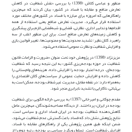
منظور و عباسی کلاش (1398) با بررسی «نقش شفافیت در کاهش
تعارض منافع و مقابله با فساد در کشور» بیان کردند که مهم‌ترین
راهکارهایی که امروزه برای مبارزه با فساد در کشورهای مختلف مورد
استفاده قرار می‌گیرد، مدیریت تعارض منافع یعنی استفاده از همه
اقدام‌ها و تدابیر اداری، نظارتی، قضایی و شبه‌قضایی لازم برای پیشگیری
و کاهش زمینه‌های تعارض منافع است. برای این منظور اغلب از سه
راهبرد کلان نظیر: تشدید محدودیت‌ها و ممنوعیت‌ها، تغییر قوانین بازی
و افزایش شفافیت و نظارت عمومی استفاده می‌شود.
عزیزنژاد (1398) در پژوهش خود تحت عنوان «ضرورت و الزامات قانون
شفافیت در حوزه بودجه‌ریزی کشور» به این نتیجه رسید که شفافیت
بودجه‌ای، درجه اعتبار بودجه را افزایش داده، هزینه‌های وام‌ستانی را
کاهش داده و افزایش حمایت عمومی از سیاست‌های کلان اقتصادی را
به‌همراه دارد؛ در نقطه مقابل، مدیریت غیرشفاف بودجه، ممکن است به
بی‌ثباتی، ناکارایی یا تشدید نابرابری منجر شود.
مقدم چوکانی و امیرخانی (1397) به بررسی «ارائه الگویی برای شفافیت
بودجه در ایران» پرداختند. از دیدگاه مصاحبه‌شوندگان، مهم‌ترین عامل
کاهش‌دهنده شفافیت بودجه در ایران فساد اداری و سیاسی است.
نتایج پژوهش نشان داد که فساد باعث گسترش عدم شفافیت می‌شود،
ضمن اینکه طبق همین پژوهش یکی از راهکارهای مقابله با فساد،
افزایش شفافیت است. تسلط رویکرد سیاسی بر بودجه، رتبه دوم را از