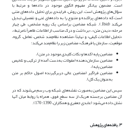
است. مضمون بیانگر مفهوم الگوی موجود در داده‌ها و مرتبط با
سؤال‌های پژوهش است. این روش، فرایندی برای تحلیل داده‌های متنی
است که داده‌های پراکنده و متنوع را به داده‌های غنی و تفصیلی تبدیل
می‌کند (Ibid.). شبکه مضامین براساس یک رویه مشخص، طی چهار
مرحله «دیدن متن»، «برداشت و درک مناسب از اطلاعات ظاهراً نامرتبط»،
«تحلیل اطلاعات کیفی» و نهایتاً «مشاهده نظام‌مند شخص، تعامل، گروه،
موقعیت، سازمان یا فرهنگ» مضامین زیر را نظام‌مند می‌کند:
مضامین پایه (کدها و نکات کلیدی موجود در متن)،
مضامین سازمان‌دهنده (مقولات به‌دست آمده از ترکیب و تلخیص
مضامین پایه)،
مضامین فراگیر (مضامین عالی دربرگیرنده اصول حاکم بر متن
به‌عنوان یک کل).
سپس این مضامین به‌صورت نقشه‌های شبکه وب رسم می‌شوند که در
آن مضامین برجسته هریک از سه سطح فوق، همراه با روابط میان آنها
نشان داده می‌شود (عابدی جعفری و همکاران، 1390: 170).
۳. یافته
های پژوهش