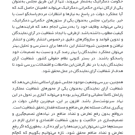
حکومت دمکراتیک به‌شمار می‌روند، تنها از این طریق مجلس به‌عنوان
یکی از ارکان نهادی حکمرانی دمکراتیک می‌تواند اطمینان حاصل کند که
آیا عملکرد دولت در پاسخ به نیازها و انتظارات مردم پاسخگو است یا
خیر. بنابراین، مجلس به‌عنوان یکی از ستون‌های حکمرانی دمکراتیک،
زمانی می‌تواند وظایف خود را به‌درستی انجام دهد که فرایندهایی با
کیفیت مطلوب داشته‌ باشد. از‌طرفی‌، با ایجاد شفافیت در آرای نمایندگان
و تدوین قواعد و سازوکارهای دقیق درخصوص انتشار یافتن و انتشار
نیافتن و همچنین شیوه انتشار این داده‌ها برای دسترسی و تحلیل بهتر
می‌توان عملکرد نمایندگان را بهتر رصد کرد و نسبت به تصمیمات خود
پاسخگو باشند. در بستر کنونی نظام حقوقی کشور، شفافیت آرای
نمایندگان باید با در نظر گرفتن این ملاحظات و اقتضائات بررسی شود تا
هدف از شفافیت آرای نمایندگان در عمل محقق شود.
همچنین، بررسی وضعیت موجود مجلس شورای اسلامی نشان می‌دهد که
شفافیت آرای نمایندگان به‌عنوان یکی از محورهای شفافیت عملکرد
پارلمان کاملاً عملیاتی و امکان‌پذیر بوده و می‌تواند آغازی بر تحول در این
نهاد سرنوشت‌ساز باشد. افزون بر این، مهم‌ترین چالش دولت در
پیگیری عدالت مسئله تعارض منافع و مسئله فقدان تحقق شفافیت است.
درواقع بدون رفع تعارض و تضاد منافع در نهادهای تصمیم‌گیری و
تصمیم‌سازی در حاکمیت و بدون شفافیت اقتصادی و اداری لازم در
سیستم‌ها حتی نمی‌توان این زمینه‌ها را برآورده کرد. به‌طوری‌که اگر رفع
تعارض و تضاد منافع محقق شود، تازه می‌توانیم بگوییم که کم‌کم