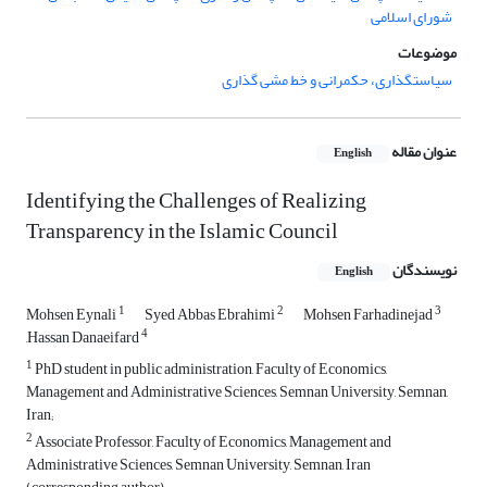
شورای اسلامی
موضوعات
سیاستگذاری، حکمرانی و خط مشی گذاری
عنوان مقاله
English
Identifying the Challenges of Realizing
Transparency in the Islamic Council
نویسندگان
English
1
2
3
Mohsen Eynali
Syed Abbas Ebrahimi
Mohsen Farhadinejad
4
,Hassan Danaeifard
1
PhD student in public administration, Faculty of Economics,
Management and Administrative Sciences, Semnan University, Semnan,
Iran;
2
Associate Professor, Faculty of Economics, Management and
Administrative Sciences, Semnan University, Semnan, Iran