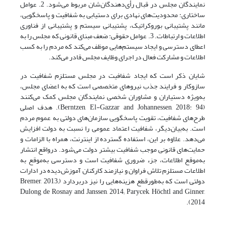
نمایندگان مجلس در قبال رأی‌دهندگان‌شان مربوط می‌شود. 2. عوامل
ساختاری: محدودیت‌های نهادی برای دستیابی به شفافیت و پاسخگویی،
مانند پشتیبانی بوروکراتیک، پشتیبانی سیستم و پشتیبانی از فناوری
اطلاعات و ارتباطات. 3. عوامل حقوقی: ضعف مبنای قانونی که مجلس را به
اعطای دسترسی و ایجاد سیستم‌هایی موظف می‌کند که مردم را به کسب
اطلاعات و مشارکت فعال در اجرای وظایف مجلس قادر می‌‌‌کند.
شایان‌ ذکر است که ایجاد شفافیت در مجلس مستلزم شفافیت در
سازوکار و فرایند جذب نیروهای متخصصی است که به اعضای مجلس،
به‌ویژه دستیاران و مشاوران شخصی نمایندگان مجلس کمک می‌کنند
(Berntzen, El-Gazzar and Johannessen, 2018: 94). هدف اصلی
طرح‌های شفافیت، تقویت پاسخگویی سازمان‌های دولتی به عموم مردم
است. به‌بیان‌دیگر، شفافیت اعتماد عمومی را نسبت به دولت افزایش
می‌دهد. علاوه بر این، استفاده گسترده از اینترنت، همراه با الزامات و
حمایت‌های قانونی موجب شفافیت بیشتر دولت می‌شود. درواقع انتشار
به‌موقع اطلاعات، جزء ضروری شفافیت است و دسترسی به‌موقع به
اطلاعات مستلزم تلاش فراوان و نیازمند کارکنان آموزش‌دیده در ادارات
دولتی است که به‌طور‌قطع هزینه‌هایی را نیز در‌بر‌دارد (Bremer, 2013;
Dulong de Rosnay and Janssen, 2014; Parycek, Höchtl and Ginner,
2014).