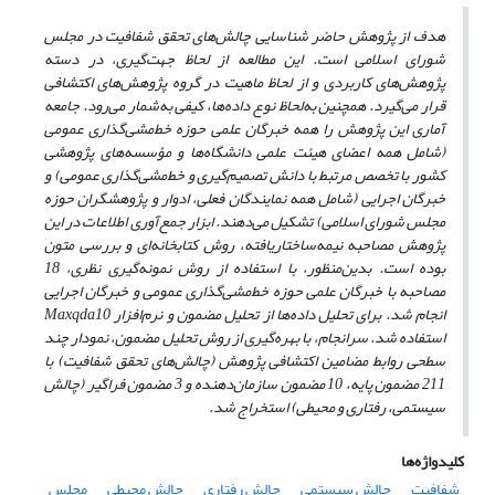
هدف از پژوهش حاضر
شناسایی چالش
های تحقق شفافیت در مجلس
شورای اسلامی است. این مطالعه از لحاظ جهت
گیری، در دسته
پژوهش
های کاربردی و از لحاظ ماهیت در گروه پژوهش
های اکتشافی
قرار می
گیرد. همچنین به
لحاظ نوع داده
ها، کیفی به
شمار می
رود.
جامعه
آماری این پژوهش را همه خبرگان علمی حوزه خط
مشی
گذاری عمومی
(شامل همه اعضای هیئت علمی دانشگاه
ها و مؤسسه‌های پژوهشی
کشور با تخصص مرتبط با دانش تصمیم
گیری و خط
مشی
گذاری عمومی) و
خبرگان اجرایی (شامل همه نمایندگان فعلی، ادوار و پژوهشگران حوزه
مجلس شورای اسلامی) تشکیل می
دهند. ابزار جمع
آوری اطلاعات در این
پژوهش مصاحبه نیمه
ساختاریافته، روش کتابخانه
ای و بررسی متون
بوده است. بدین
منظور، با استفاده از روش نمونه‌گیری نظری، 18
مصاحبه با خبرگان علمی حوزه خط
مشی
گذاری عمومی و خبرگان اجرایی
انجام شد.
برای تحلیل داده‌ها از تحلیل مضمون و نرم‌افزار
Maxqda10
استفاده شد. سرانجام، با بهره‌گیری از روش تحلیل مضمون، نمودار چند
سطحی روابط مضامین اکتشافی پژوهش (چالش
های تحقق شفافیت) با
211 مضمون پایه، 10 مضمون سازمان
دهنده و 3 مضمون فراگیر (چالش
سیستمی، رفتاری و محیطی) استخراج شد.
کلیدواژه‌ها
شفافیت
چالش سیستمی
چالش رفتاری
چالش محیطی
مجلس