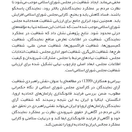
مخفی می‌ماند. ایجاد شفافیت در مجلس شورای اسلامی موجب می‌شود تا
نظارت مردم بر عملکرد نمایندگانشان بالاتر رود، نمایندگان پاسخگو
باشند، فساد کاهش یابد و به‌تبع، کارایی مجلس شورای اسلامی افزایش
یابد. همچنین نبود ابزاری جامع برای ارزیابی شفافیت همه‌جانبه مجلس
شورای اسلامی موجب شده ‌است که شناخت این مسئله تنها به مؤلفه‌های
جزئی محدود شود. نتایج پژوهش نشان داد که شفافیت در عملکرد
نمایندگان، شفافیت در اطلاعات تعارض منافع نمایندگان، شفافیت
کمیسیون‌ها، شفافیت فراکسیون‌ها، شفافیت صحن علنی، شفافیت
طرح‌ها، شفافیت لابی‌گری، شفافیت امور اداری مجلس، شفافیت انتخابات
مجلس، شفافیت نهادهای مرتبط با مجلس، مشارکت شهروندان و کیفیت
اطلاعات مجلس، ابعاد اصلی چارچوب نهایی تشکیل شده برای ارزیابی
شفافیت مجلس شورای اسلامی است.
بهرامی و همکاران (1399) در مطالعه‌ای با عنوان «نقش راهبردی شفافیت
آرای نمایندگان در کارآمدی مجلس شورای اسلامی از نگاه حکمرانی
مطلوب» ضمن بررسی فرایند قانونگذاری پارلمان‌های اتحادیه اروپا،
انگلستان، ایتالیا و ایران به این نتیجه رسیدند که شفافیت آرای
نمایندگان پارلمان‌های اروپا و ایران می‌تواند نقشی راهبردی در تحقق حق
ذاتی مردم در آگاهی از حقوق شهروندی، نظارت بر عملکرد نمایندگان
خود و آگاهی از فرایند قانونگذاری ایفا کند و در‌نهایت سلامتی و کارایی
عملکرد مجالس ایران و اتحادیه اروپا را تضمین کند.