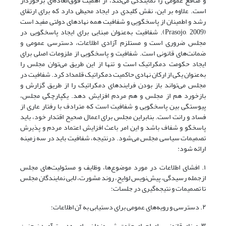
و منافع عمومی را نمایندگی می‌کند‌، از اهمیت فوق‌العاده‌ای برخوردار
است. علاوه بر این، نقش کلیدی در ایجاد محیطی دارد که برای ارتقای
رشد و اطمینان از پاسخگویی و شفافیت همه نهادهای دولتی مفید است
(Prasojo, 2009). شفافیت به‌عنوان مبنایی برای ایجاد پاسخگویی در
مجلس ضروری است و مستلزم آزادی اطلاعات، دسترسی عمومی و
ضمانت‌های قانونی است. شفافیت و پاسخگویی از ملزومات اصلی برای
ایجاد حکومت دمکراتیک است و تنها از این طریق می‌توان مجلس را
به‌عنوان یکی از ارکان نهادی حاکمیت دمکراتیک قلمداد کرد. شفافیت در
مجلس می‌تواند باز بودن فرایندهای دمکراتیک را از طریق گزارش و
بازخورد هم از مجلس و هم مردم افزایش دهد. یکپارچگی مجلس،
پیوستگی بین پاسخگویی و شفافیت است که مترادف با رفتار عاری از
فساد و رانت است. بنابراین مجلس برای اعمال صحیح اقتدار خود‌، باید
پاسخگو و شفاف باشد و این امر باعث افزایش اعتماد مردم و پذیرش
تصمیمات سیاسی مجلس می‌شود. درنتیجه، شفافیت باید در سه زمینه
ارائه شود:
۱. افشای اطلاعات در مورد موضوع‌ها، وظایف و مسئولیت‌های مجلس
ازجمله رسیدگی‌، پیش‌نویس لوایح‌، روند مشورت‌، لابی نمایندگان مجلس
تا تصمیمات و نتیجه‌گیری در جلسات‌؛
۲. دسترسی و رویه‌های عمومی برای دستیابی به آن اطلاعات‌؛
۳. مبنای قانونی برای اجرای حقوق شهروندان برای به‌دست آوردن چنین