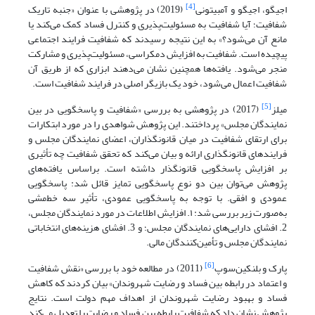
[4]
اجیگو، اجیگو و آمبیتونی
(2019) در پژوهشی با عنوان «جنبه تاریک
شفافیت؛ آیا شفافیت به مسئولیت‌پذیری و کنترل فساد کمک می‌کند یا
مانع آن می‌شود؟» به این نتیجه رسیدند که شفافیت فرایند اجتماعی
پیچیده ‌است. شفافیت به افزایش دمکراسی، مسئولیت‌پذیری و مشارکت
منجر می‌شود. یافته‌ها همچنین نشان می‌دهند ابزاری که از طریق آن
شفافیت اعمال می‌شود، خود یک بازیگر اصلی در فرایند شفافیت است.
[5]
میلز
(2017) در پژوهشی به بررسی «شفافیت و پاسخگویی در بین
نمایندگان مجلس» پرداختند. این پژوهش شواهدی را در مورد ابتکارات
برای ارتقای شفافیت در میان قانونگذاران، اعضای نمایندگان مجلس و
فرایندهای قانونگذاری ارائه و بیان می‌کند که تحقق شفافیت چه تأثیری
بر افزایش پاسخگویی قانونگذار داشته است. براساس یافته‌های
پژوهش می‌توان بین دو نوع پاسخگویی تمایز قائل شد: پاسخگویی
عمودی و افقی. با توجه به پاسخگویی عمودی، تأثیر سه خط‌مشی
به‌صورت زیر بررسی شد: ۱. افزایش اطلاعات در مورد نمایندگان مجلس،
2. افشای دارایی‌های نمایندگان مجلس؛ و 3. افشای هزینه‌های انتخاباتی
نمایندگان مجلس و تأمین‌کنندگان مالی.
[6]
پارک و بلنکین‌سوپ
(2011) در مطالعه خود با بررسی «نقش شفافیت
و اعتماد در رابطه بین فساد و رضایت شهروندان» بیان کردند که کاهش
فساد و بهبود رضایت شهروندان از اهداف مهم دولت است. نتایج
پژوهش نشان داد که شفافیت رابطه بین فساد و رضایت را تعدیل می‌کند