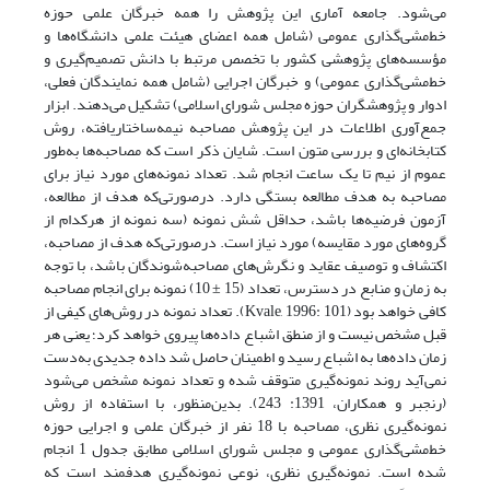
می‌شود. جامعه آماری این پژوهش را همه خبرگان علمی حوزه
خط‌مشی‌گذاری عمومی (شامل همه اعضای هیئت‌ علمی دانشگاه‌ها و
مؤسسه‌های پژوهشی کشور با تخصص مرتبط با دانش تصمیم‌گیری و
خط‌مشی‌گذاری عمومی) و خبرگان اجرایی (شامل همه نمایندگان فعلی،
ادوار و پژوهشگران حوزه مجلس شورای اسلامی) تشکیل می‌دهند. ابزار
جمع‌آوری اطلاعات در این پژوهش مصاحبه نیمه‌ساختاریافته، روش
کتابخانه‌ای و بررسی متون است. شایان‌ ذکر است که مصاحبه‌ها به‌طور
عموم از نیم تا یک ساعت انجام شد. تعداد نمونه‌های مورد نیاز برای
مصاحبه به هدف مطالعه بستگی دارد. در‌صورتی‌که هدف از مطالعه،
آزمون فرضیه‌ها باشد، حداقل شش نمونه (سه نمونه از هر‌کدام از
گروه‌های مورد مقایسه‌) مورد‌ نیاز است. در‌صورتی‌که هدف از مصاحبه،
اکتشاف و توصیف عقاید و نگرش‌های مصاحبه‌شوندگان باشد، با توجه
به زمان و منابع در دسترس، تعداد (15 ± 10) نمونه برای انجام مصاحبه
کافی خواهد بود (Kvale, 1996: 101). تعداد نمونه در روش‌های کیفی از
قبل مشخص نیست و از منطق اشباع داده‌ها پیروی خواهد کرد؛ یعنی هر
زمان داده‌ها به اشباع رسید و اطمینان حاصل شد داده جدیدی به‌دست
نمی‌آید روند نمونه‌گیری متوقف شده و تعداد نمونه مشخص می‌شود
(رنجبر و همکاران، 1391: 243). بدین‌منظور، با استفاده از روش
نمونه‌گیری نظری، مصاحبه با 18 نفر از خبرگان علمی و اجرایی حوزه
خط‌مشی‌گذاری عمومی و مجلس شورای اسلامی مطابق جدول 1 انجام
شده ‌است. نمونه‌گیری نظری، نوعی نمونه‌گیری هدفمند است که