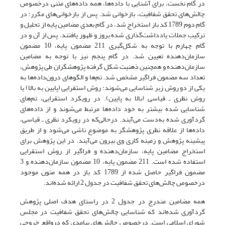
در گام نخست، برای آشنایی با داده‌ها، همه داده‌های متنی درخصوص
چالش‌های تحقق شفافیت، بازخوانی شد. پس از بازخوانی‌های مکرر؛ در
گام دوم 1789 کد باز استخراج شد، در گام بعدی مضامین پایه از تحلیل و
ترکیب جملات یادداشت‌گذاری شده بروز و ظهور یافتند. پس از آن و در
گام چهارم با توجه به شکل‌گیری 211 مضمون پایه، 10 مضمون
سازمان‌دهنده تعیین شد. در گام پنجم نیز با توجه به مضامین
سازمان‌دهنده و همچنین ذهنیت شکل گرفته پژوهشگران طی پژوهش،
تعداد سه مضمون فراگیر مشخص شد. تم‌ها و الگوهای درون‌داده‌ها به
یکی از دو روش زیر شناسایی می‌شوند: روش استقرایی (پایین به بالا) یا
روش نظری ـ قیاسی (بالا به پایین). در رویکرد استقرایی، تم‌های
شناسایی شده بیشتر به خود داده‌ها مرتبط می‌شوند و از داده‌های
گردآوری شده به‌دست می‌آیند. در‌حالی‌که در رویکرد نظری ـ قیاسی،
داده‌ها از علاقه نظری پژوهشگر به موضوع ناشی می‌شود و از طریق
پیشینه پژوهش و زمینه کاری وی بیرون می‌آیند. در این پژوهش برای
استخراج مضامین پایه، سازمان‌دهنده و فراگیر از روش استقرایی
استفاده شده ‌است. 211 مضمون پایه، 10 مضمون سازمان‌دهنده و 3
مضمون فراگیر حاصل شده از 1789 کد باز در همه متون موجود
درخصوص چالش‌های تحقق شفافیت در جدول 2 ارائه‌ شده‌اند.
همه مضامین مندرج در جدول 2 در راستای هدف اصلی پژوهش
گردآوری شده‌اند که شناسایی چالش‌های تحقق شفافیت در مجلس
شورای اسلامی است. درخصوص چالش‌های پیامدی که درواقع خروجی