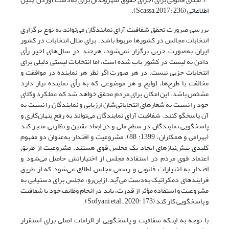
اطلاعاتی (Scassa, 2017: 236).
بررسی ضرورت تحقق شفافیت آرای نمایندگان می‌تواند به نوع برگزاری
انتخابات مجالس در کشورها مربوط باشد. برای مثال انتخابات در کشور
ایران به‌صورت حزبی برگزار نمی‌شود، هرچند در سال‌های اخیر رأی
دادن به لیست در کشور باب شده ‌است، اما انتخابات لیستی دلیلی برای
انتخابات حزبی نیست. در هر صورت اگر نظر هر نماینده در موافقت و
مخالفت با طرح‌ها، لوایح و هر موضوعی که به رأی نماینده نیاز دارد
مشخص باشد، این امکان برای مردم محقق خواهد شد که عملکرد وکلای
خود را نسبت به شعارهای انتخاباتی‌شان ارزیابی و نمایندگان را نسبت به
آن پاسخگو کنند. شفافیت آرای نمایندگان می‌تواند به رفع پنهان‌کاری و
پاسخگویی نمایندگان در سطح ملی و در ابعاد تقنین و نظارتی منجر کند
(بهرامی و همکاران، 1399: 88). مشروعیت و اقتدار به‌عنوان دو مفهوم
کلیدی پیش‌نیازهای ایجاد یک مجلس قوی هستند. مشروعیت از طریق
اعتماد قوی مردم در استفاده مجلس از اختیاراتش حاصل می‌شود و
اقتدار به اختیارات قانونی و رسمی مجلس اطلاق می‌شود که از طریق
فرایندهای دمکراتیک به‌دست می‌آید. از‌این‌رو، مجلس برای دستیابی به
مشروعیت و استفاده مؤثر از قدرت، باید در انجام وظایف خود با شفافیت
و پاسخگویی کار کند (Sofyani etal., 2020: 173).
با توجه به اینکه شفافیت و پاسخگویی از الزامات اصلی برای استقرار