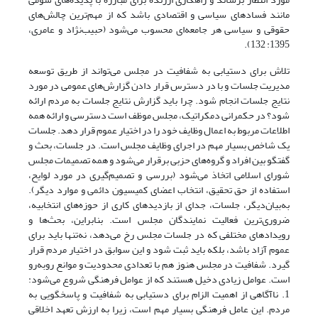
مانند فساد‌های سیاسی و اقتصادی باشد که از مهم‌ترین چالش‌های
حقوقی و سیاسی هر جامعه‌ای محسوب‌ می‌شود (حبیب‌نژاد و عامری،
1395: 132).
تلاش برای دستیابی به شفافیت در مجلس می‌تواند از طریق توسعه
مدیریت جلسات و با در دسترس قرار دادن گزارش‌های عمومی در مورد
نتایج جلسات انجام شود. چرا باید گزارش نتایج جلسات به مردم ارائه
شود؟ در حکمرانی دمکراتیک، مجلس موظف است دسترسی و ارائه همه
اطلاعات مربوط به اعمال وظایف خود را در اختیار عموم قرار دهد. جلسات
یک شاخص بسیار مهم در اجرای وظایف مجلس است. در جلسات، بحث و
گفتگو بین افراد و گروه‌های حزبی برقرار می‌شود و همه تصمیمات مجلس
شورای اسلامی اتخاذ می‌شود (بررسی و تصمیم‌گیری در مورد لوایح،
استفاده از حق تحقیق، انتخاب اعضای کمیسیون دائمی و موارد دیگر).
به‌بیان‌دیگر، جلسات، جدای از بازدیدهای کاری از حوزه‌های انتخابیه،
ضروری‌ترین فعالیت نمایندگان مجلس است. بنابراین، بحث‌ها و
رویدادهای مختلفی که در جلسات مجلس رخ می‌دهد، نه‌تنها باید برای
عموم آزاد باشد، بلکه باید ثبت شود و این سوابق در اختیار مردم قرار
گیرد. شفافیت در مجلس هنوز هم با تعدادی محدودیت و موانع روبه‌رو
است. عوامل زیادی دخیل هستند که از عوامل فرهنگی شروع می‌شود:
1. ناآگاهی از اهمیت الزام برای دستیابی به شفافیت و پاسخگویی به
مردم. این عامل فرهنگی بسیار مهم است، زیرا به ارزش تعهد اخلاقی