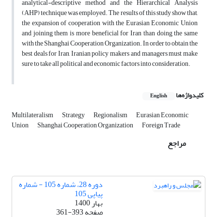
analytical-descriptive method and the Hierarchical Analysis
(AHP) technique was employed. The results of this study show that,
the expansion of cooperation with the Eurasian Economic Union
and joining them is more beneficial for Iran than doing the same
with the Shanghai Cooperation Organization. In order to obtain the
best deals for Iran, Iranian policy makers and managers must make
sure to take all political and economic factors into consideration.
کلیدواژه‌ها
English
Multilateralism
Strategy
Regionalism
Eurasian Economic
Union
Shanghai Cooperation Organization
Foreign Trade
مراجع
دوره 28، شماره 105 - شماره
پیاپی 105
بهار 1400
صفحه
361-393