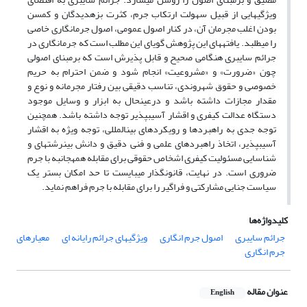
ویژگیهایی از قبیل سهولت ارتکاب جرم، کثرت بزهدیدگان و کمسن
بودن اغلب مجرمان آن، در کنار اصول عمومی، اصول جرمانگاری خاصی
را میطلبد. یافتههای این پژوهش گویای این مطلب است که جرمانگاری در
جرائم سایبری هنگامی صحیح و قابل پذیرش است که برمبنای اصولی
چون «ضرورت» و «مشروعیت» انجام شود و ضمن احترام به حریم
خصوصی و حقوق شهروندی، تناسب دقیقی بین رفتار مجرمانه و نوع و
مقدار مجازات داشته باشد و درعینحال به ابزار و وسایل موجود
دستگاه عدالت کیفری و اقشار آسیبپذیر توجه داشته باشد. همچنین
توجه جدی به راهبردها و رویکردهای بینالمللی، توجه ویژه به اقشار
آسیبپذیر، اتخاذ راهبردهای علمی و فنی دقیق و دانش بینرشتهای و
شناسایی مسئولیت کیفری اشخاص حقوقی برای مقابله همهجانبه با جرم
ضروری است. در نهایت، قانونگذار میبایست تا حد امکان بستر یک
سیاست جنایی مشارکتی و فراگیر را برای مقابله با جرم فراهم نماید.
کلیدواژه‌ها
جرائم سایبری
اصول جرم انگاری
ویژگیهای جرائم رایانه ای
معیارهای
جرم انگاری
عنوان مقاله
English