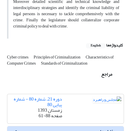
Moreover, detailed scientific and technical knowledge and
interdisciplinary strategies and identify the criminal liability of
legal persons is necessary to tackle comprehensively with the
crime. Finally, the legislature should collateralize corporate
criminal policy to deal with crime.
کلیدواژه‌ها
English
Cyber crimes
Principles of Criminalization
Characteristics of
Computer Crimes
Standards of Criminalization
مراجع
دوره 21، شماره 80 - شماره
پیاپی 80
زمستان 1393
صفحه
61-88