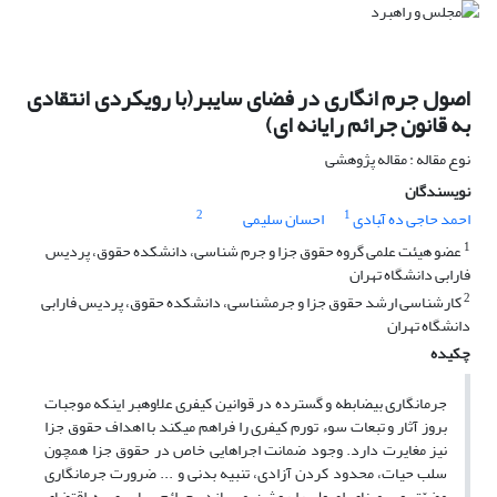
اصول جرم انگاری در فضای سایبر(با رویکردی انتقادی
به قانون جرائم رایانه ای)
نوع مقاله : مقاله پژوهشی
نویسندگان
2
1
احمد حاجی ده آّبادی
احسان سلیمی
1
عضو هیئت علمی گروه حقوق جزا و جرم شناسی، دانشکده حقوق، پردیس
فارابی دانشگاه تهران
2
کارشناسی ارشد حقوق جزا و جرمشناسی، دانشکده حقوق، پردیس فارابی
دانشگاه تهران
چکیده
جرمانگاری بیضابطه و گسترده در قوانین کیفری علاوهبر اینکه موجبات
بروز آثار و تبعات سوء تورم کیفری را فراهم میکند با اهداف حقوق جزا
نیز مغایرت دارد. وجود ضمانت اجراهایی خاص در حقوق جزا همچون
سلب حیات، محدود کردن آزادی، تنبیه بدنی و ... ضرورت جرمانگاری
مضیّق و برمبنای اصول را روشن میسازد. جرائم سایبری به اقتضای