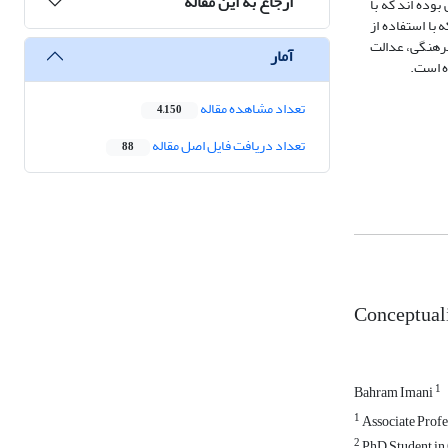
ارجاع به این مقاله
وده اند که با
که با استفاده از
راگیر )عدالت اقتصادی، عدالت فرهنگی، عدالت
آمار
تعداد مشاهده مقاله
4,150
تعداد دریافت فایل اصل مقاله
88
Conceptuali
1
Bahram Imani
1
Associate Profe
2
PhD Student in 