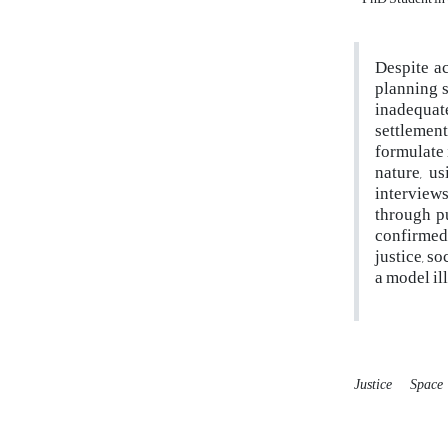
Despite ac
planning s
inadequat
settlement
formulate 
nature, u
interviews
through p
confirmed 
justice, s
a model ill
Justice
Space