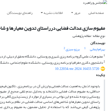
صفحه اصلی
مرور
اطلاعات نشریه
راهنمای نویسندگان
مفهوم سازی عدالت فضایی درراستای تدوین معیارها و شاخ
نوع مقاله : مقاله پژوهشی
نویسندگان
2
1
بهرام ایمانی
برزو سبزی
1
عضو هیات علمی گروه برنامه ریزی شهری و روستایی، دانشگاه محقق اردبیلی، اردب
2
دانشجوی دکتری جغرافیا و برنامه ریزی روستایی، دانشکده علوم اجتماعی، دانشگاه 
10.22034/mr.2024.16433.5720
چکیده
با وجود اذعان به اهمیت عدالت فضایی و ارزش آن در برنامه‌ریزی ، تاکنون فهم 
حداقلی به مفهوم عدالت فضایی داشته‌اند و به‌دلیل عدم تلقی صحیح از مفهو
روستایی زدوده نشده و این نواحی در بسیاری از موارد از زیست‌پذیری کافی بر
راستای تدوین معیارها و شاخص‌های اساسی عدالت فضایی در نظام برنامه ری
پژوهش کیفی می‌باشد که با استفاده از تحلیل مضمون به مفهوم پردازی عدال