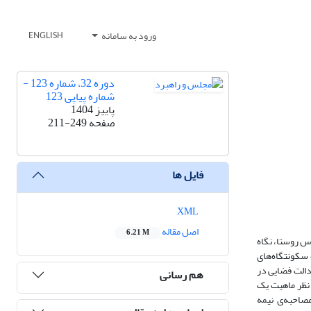
ورود به سامانه
ENGLISH
دوره 32، شماره 123 -
شماره پیاپی 123
پاییز 1404
صفحه
211-249
فایل ها
XML
اصل مقاله
6.21 M
س روستا، نگاه
 سکونتگاه‌های
دالت فضایی در
هم رسانی
نظر ماهیت یک
مصاحبه‌ی نیمه