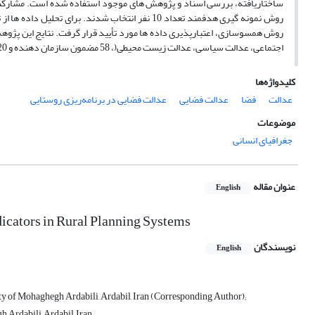
ساختاریافته، بررسی اسناد و پژوهش های موجود استفاده شده است. مشارکت ک
روش نمونه گیری هدفمند تعداد 10 نفر انتخاب شدند.
اجتماعی، عدالت سیاسی، عدالت زیست محیطی(، 58 مضمون سازمان دهنده و 120 مضمون پایه است که در نهایت روابط میان این مضمون ها نیز در قالب یک الگو ارائه شده است.
کلیدواژه‌ها
عدالت
فضا
عدالت فضایی
عدالت فضایی در برنامه‌ریزی روستایی
موضوعات
جغرافیای انسانی
عنوان مقاله
English
ndicators in Rural Planning Systems
نویسندگان
English
ity of Mohaghegh Ardabili, Ardabil, Iran (Corresponding Author);
 Ardabili, Ardabil, Iran;