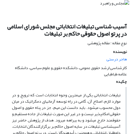
آسیب شناسی تبلیغات انتخاباتی مجلس شورای اسلامی
در پرتو اصول حقوقی حاکم بر تبلیغات
نوع مقاله : مقاله پژوهشی
نویسنده
هاجر درستی
کارشناسی ارشد حقوق عمومی، دانشکده حقوق و علوم سیاسی، دانشگاه
علامه طباطبایی
چکیده
تبلیغات انتخاباتی یکی از مهمترین وجوه انتخابات است که ترویج و در
موارد لازم، اصلاح آن، گامی در راه توسعه آرمانهای دمکراتیک در میان
دول محسوب میشود. باید دانست این مهم، جز در پناه حقوق و اصول
حقوقی امکانپذیر نیست و در غیر این صورت تبلیغات از جاده مستقیم و
حقوقمند خارج میشود و به بیراهه میرود. هدف از پژوهش حاضر نیز
آسیبشناسی تبلیغات در سایه اصول حاکم بر برگزارکنندگان انتخابات،
داوطلبان انتخاباتی و همچنین رأیدهندگان است. در پرتو اصول حاکم بر