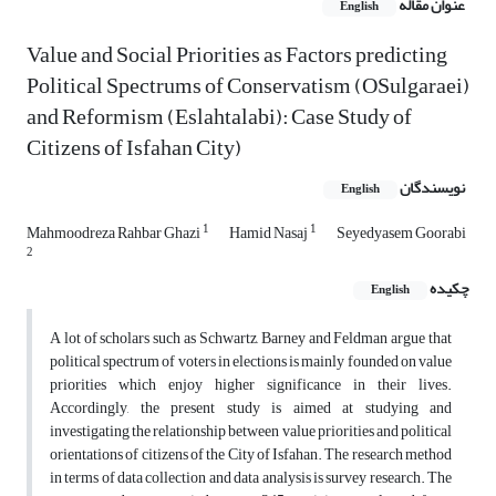
عنوان مقاله
English
Value and Social Priorities as Factors predicting
Political Spectrums of Conservatism (OSulgaraei)
and Reformism (Eslahtalabi): Case Study of
Citizens of Isfahan City)
نویسندگان
English
1
1
Mahmoodreza Rahbar Ghazi
Hamid Nasaj
Seyedyasem Goorabi
2
چکیده
English
A lot of scholars such as Schwartz, Barney and Feldman argue that
political spectrum of voters in elections is mainly founded on value
priorities which enjoy higher significance in their lives.
Accordingly, the present study is aimed at studying and
investigating the relationship between value priorities and political
orientations of citizens of the City of Isfahan. The research method
in terms of data collection and data analysis is survey research. The