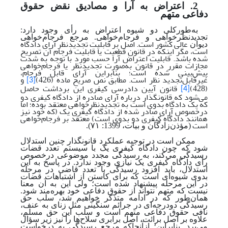
2. اعتراض به آرا و مصادیق نقض حقوق
دفاعی متهم
به‌طورکلی دو شیوه اعتراض به رأی وجود دارد:
تجدیدنظرخواهی و فرجام‌خواهی. مرجع فرجام‌خواهی
عالی کشور است. اصل بر قابلیت تجدیدنظر آرای دادگاه
دیوان
است، مگر اینکه در قانون قطعیت یا قابلیت فرجام آن تصریح
شده باشد. قابلیت اعتراض آرا حسب مورد با توجه ‌به شدت
مجازات مقرر در قانون به‌صورت تجدیدنظر یا فرجام‌خواهی
پیش‌بینی‌ شده است؛ بنابراین آرای قابل فرجام،
غیرقابل‌تجدید نظر است. مطابق نص صریح ماده (426)
و
[3]
(428)
قانون آیین دادرسی کیفری این برداشت حاصل
[4]
می‌شود که قانونگذار درباره آرای صادره از دادگاه کیفری دو
که یک دادگاه بدوی است به تجدیدنظرخواهی معتقد بوده؛ اما
درخصوص آرای صادر شده از دادگاه کیفری یک (که خود نیز
همانند دادگاه کیفری دو بدوی است) معتقد بر فرجام‌خواهی
است
(مؤذن‌زادگان و بیات، 1399: ۷۱).
ممکن است در توجیه عملکرد قانونگذار چنین استدلال
شود که چون دادگاه کیفری یک با سیستم تعدد قضات
رسیدگی می‌کند، به رسیدگی مجدد موضوعی در‌خصوص
رأی دادگاه کیفری یک نیازی وجود ندارد. در پاسخ به این
استدلال، باید افزود رسیدگی با تعدد قاضی در مرحله
بدوی شیوه‌ای است که برای کاستن از اشتباهات قضات
در این مرحله پیشنهاد شده‌ است؛ ولی این به آن معنا
نیست که متهم نتواند از حقوق دفاعی خود بهره‌مند شود.
همان‌طور که در ادامه متذکر خواهیم شد، سلب حق
رسیدگی دودرجه‌ای در جرائم سنگینی مثل زنای به عنف،
نافی حقوق دفاعی متهم است و سلب این حق مسلم،
علاوه بر اصل برائت، اصل برابری سلاح‌ها را نیز زیر سؤال
می‌برد. بنابراین؛
ازآنجاکه مرجع رسیدگی به درخواست