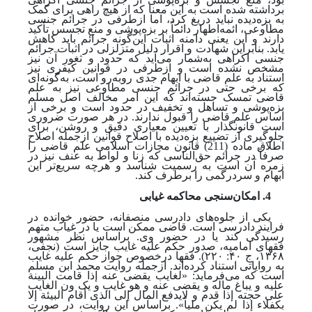
برداشته شده‌ است به این معنا که از هیچ راهی برای کمک
به بزه‌دیده نباید دریغ کرد، اما ازطرفی در جرائم جنسی
مطاوعی، ائمه
اطهار دائماً بر بزه
پوشی و منع تجسس تأکید
دارند و این یعنی دامنه اثبات این
گونه جرائم باید کاهش
یابد. بنابراین شهادت و اقرار دلیل متزلزلی در اثبات جرائم
جنسی اکراهی به
شمار می‌آید که حدود و ثغور آن نیز
مشخص نشده است و از
طرفی در قوانین کیفری نیز
استناد به علم قاضی با ابهام جدی روبه‌رو است، به‌گونه‌ای
که برخی حتی در جرائم جنسی مطاوعی نیز به علم
قاضی تمسک جسته‌اند که این امر مخالف اصل مسلم
بزه
پوشی و تساهل و تخفیف در حدود است و برخی از
اساس علم قاضی را قبول ندارند. در هر صورت ضروری
است قانونگذار با تعیین معیاری دقیق و روشن، برای
جلوگیری از تضییع بزه‌دیده با اصلاح قوانین ازجمله اصلاح
اطلاق ماده (211) قانون مجازات اسلامی علم قاضی را
صرفاً در جرائم حق‌الناسی که زنا و لواط به عنف نیز در
زمره آن است به رسمیت شناسد و هرچه سریع‌تر این
ابهام و سردرگمی را برطرف کند.
4. امکان‌سنجی محاکمه غیابی
یکی از جلوه‌های دادرسی منصفانه، حضور خوانده در
فرایند دادرسی است. قاضی ممکن است یا در غیاب متهم
رسیدگی کند یا در حضور وی. براساس نظر مشهور
فقهای امامیه، صدور حکم علیه غایب جایز است
(نجفی،
۱۳۶۸، ج ۴۰: ۲۲۰)
. فقها درخصوص جواز حکم علیه غایب
به روایاتی استناد کرده‌اند. ازجمله روایت محمد ابن مسلم
است که می‌فرماید: «لغایب یقضی عنه إذا قامت البینة
علیه و یباغ ماله و یقضی عنه و هو غایب و یک ون الغایب
علی حجته إذا قدم و لایدفع المال إلی الذی أقام البیئة إلا
بکفلاء إذا لم یکن ملیاً». براساس این روایت، در صورت