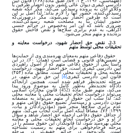
(طهماسبی، ۱۳۹۴، ج ۱: ۵۷).
طبق ماده (۴۶۸) قانون آیین
دادرسی کیفری دیوان عالی کشور بدون احضار
طرفین یا
وکلای آنان به پرونده رسیدگی می‌کند، مگر آنکه شعبه
رسیدگی‌کننده، حضور آنها را لازم بداند؛ لذا اصل بر این
است که طرفین احضار نمی‌شوند، مگر در‌صورتی‌که
حضور ایشان بنا به مصلحت شعبه رسیدگی‌کننده،
ضروری باشد که این امر به‌خصوص در جرائم جنسی
اکراهی، به عدم برابری سلاح‌ها و نقض فاحش حقوق
بزه‌دیده و متهم منجر می‌شود.
2-3. نقض حق احضار شهود، درخواست معاینه و
تحقیقات محلی توسط متهم
حقوق دفاعی متهم به‌معنای بهره‌مندی وی از حمایت‌ها
و تضمین‌های قانونی و قضایی است
(همان: ۶۰).
در این
راستا یکی از حقوق دفاعی متهم که از اصول راهبردی
آیین دادرسی کیفری است، حق احضار شهود، درخواست
معاینه محل و تحقیقات محلی است. مطابق ماده (۴۵۴)
قانون آیین دادرسی کیفری
این حق برای متهم، در
[6]
مرحله تجدیدنظر فراهم شده‌ است. همچنین ازآنجاکه
دادگاه تجدیدنظر به
طور کامل به موضوع ورود پیدا
می‌کند، متهم طبق ماده (452) قانون مجازات اسلامی
می‌تواند درخواست انجام تحقیقات محلی یا معاینه محلی
کند؛ لذا سلب این حقوق از متهم می‌تواند به منصفانه
نبودن دادرسی و زمینه‌ساز تضییع حقوق دفاعی متهم و
عدم برابری سلاح‌ها منجر شود
(مؤذن‌زادگان و بیات،
۱۳۹۹: ۷۶).
مضافاً اینکه اصل برائت ایجاب می‌کند، متهم
از حداقل حقوق دفاعی ازجمله حق احضار شاهد و سؤال
از او و حق درخواست انجام تحقیقات محلی و معاینه
محلی بهره‌مند شود، لذا قانونگذار، این حقوق مسلم را در
مرحله فرجام‌خواهی برای متهم به رسمیت نشناخته
است. بااین‌وجود در جرائم خفیف‌تر در مرحله