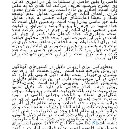
قاضی را یقین حاصل از مستندات بیّن در اموری که نزد
وی مطرح می‌شود تعریف می‌کند. اما نقدی که به مقنن
وارد است، اطلاق این ماده است، زیرا هدف شارع محدود
کردن راه‌های اثبات جرائم جنسی به
دلیل عدم توسعه
فساد و فحشا (به‌‌استثنای جرائم جنسی به عنف به
دلیل
غلبه حق‌الناسی بودن) بوده است. به همین دلیل است که
تعداد شهود در جرم زنا باید بالا باشد و شرایط و کیفیت
بسیار سختی برای اثبات این جرم در نظر گرفته شده‌
است، به‌طوری‌که تعداد گواهان نباید کمتر از چهار نفر
باشد، در غیر این صورت، شهود به
حد قذف محکوم خواهند
شد. برای اثبات لواط و مساحقه نیز شاهد سخت‌گیری در
اثبات جرم هستیم، به همین منظور برای اثبات این دو بزه،
شهادت چهار مرد که آشکارا آمیزش جنسی را مشاهده
کرده باشند لازم است و در این خصوص شهادت زنان
کافی نیست.
به‌طورکلی برای ارزیابی دلایل در کشورهای گوناگون
دو روش پذیرفته شده‌ است. روش نخست که از قدمت
بیشتری برخوردار است، نظام دلایل قانونی نام دارد که
دلایل در آن موضوعیت دارد؛ در این نوع نظام دلایل را
پیشاپیش قانونگذار پیش‌بینی‌ کرده است
(همان:۳۶۶).
روش دوم، اقناع وجدانی نام دارد که دلایل نه‌تنها
موضوعیت ندارد، بلکه طریقیت داشته و باید بتواند موجب
شکل‌گیری اعتقاد و قناعت وجدانی قاضی در مورد
موضوع شود
(همان: ۳۶۷)
. در رویه قضایی ایران، در
جرائم مستوجب حد، قصاص و دیه، نظام دلایل قانونی
(موضوعیت ‌داشتن ادله اثبات) پذیرفته شده‌ است و در
جرائم تعزیری نظام اقناع وجدانی (طریقیت داشتن ادله
اثبات) مورد قبول واقع شده‌ است.
در نظام دلایل قانونی،
ادله اثبات، به
نحو موضوعی جعل شده‌، نه اینکه طریقیت
داشته باشد
(خالقی، 1397، ج ۲: ۱۹۴).
بدیهی است برای
[9]
حصول علم قاضی، لزومی ندارد قرائن و امارات از گفت