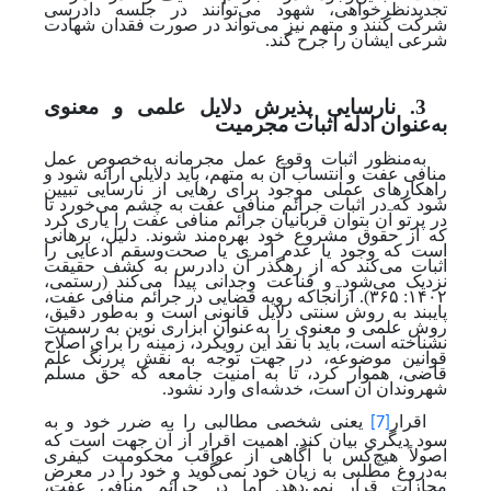
تجدیدنظرخواهی، شهود می‌توانند در جلسه دادرسی
شرکت کنند و متهم نیز می‌تواند در صورت فقدان شهادت
شرعی ایشان را جرح کند.
3. نارسایی پذیرش دلایل علمی و معنوی
به
عنوان ادله اثبات مجرمیت
به‌منظور اثبات وقوع عمل مجرمانه به‌خصوص عمل
منافی عفت و انتساب آن به متهم، باید دلایلی ارائه شود و
راهکارهای عملی موجود برای رهایی از نارسایی تبیین
شود که در اثبات جرائم منافی عفت به چشم می‌خورد تا
در پرتو آن بتوان قربانیان جرائم منافی عفت را یاری کرد
که از حقوق مشروع خود بهره‌مند شوند. دلیل، برهانی
است که وجود یا عدم امری یا صحت‌وسقم ادعایی را
اثبات می‌کند که از رهگذر آن دادرس به کشف حقیقت
نزدیک می‌شود و قناعت وجدانی پیدا می‌کند
(رستمی،
۱۴۰۲: ۳۶۵).
ازآنجاکه رویه قضایی در جرائم منافی عفت،
پایبند به روش سنتی دلایل قانونی است و به
طور دقیق،
روش علمی و معنوی را به‌عنوان ابزاری نوین به رسمیت
نشناخته است، باید با نقد این رویکرد، زمینه را برای اصلاح
قوانین موضوعه، در جهت توجه به نقش پررنگ علم
قاضی، هموار کرد، تا به امنیت جامعه که حق مسلم
شهروندان آن است، خدشه
ای وارد نشود.
اقرار
یعنی شخصی مطالبی را به ضرر خود و به
[7]
سود دیگری بیان کند. اهمیت اقرار از آن جهت است که
اصولاً هیچ‌کس با آگاهی از عواقب محکومیت کیفری
به‌دروغ مطلبی به زیان خود نمی‌گوید و خود را در معرض
مجازات قرار نمی‌دهد. اما در جرائم منافی عفت،