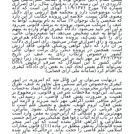
کاربردی در این زمینه ندارد. به‌عنوان ‌مثال، رأی اصراری
شماره ۲۵ مورخ ۱۱/۹/۱۳۷۶ گویای این است که ادله
اثبات موضوعیت دارد و محکمه هیچ ارزشی برای دلایل
معنوی قائل نیست. خلاصه این پرونده حکایت از این دارد
که شخصی با یک نوجوان 19 ساله به نام یوسف، لواط به
عنف را مرتکب می‌شود، پرونده به پزشک ‌قانونی می‌رود
و این امر تأیید می‌شود. دادگاه کیفری اتهام وارده به متهم
را لواط به عنف تشخیص می‌دهد، اما شعبه دیوان عالی،
رأی را تأیید نمی‌کند، پرونده مجدداً به دادگاه هم‌عرض
می‌رود و رأی اصراری صادر می‌شود. رأی اصراری دلالت
بر آن دارد که دلیلِ گواهی پزشکی قانونی فاقد ارزش
است. همچنین در پرونده دیگر، رأی برائت دیوان عالی
کشور درخصوص ارتکاب زنای به عنف در تاریخ
۲۳/۲/۱۳۹۲ نیز مهر تأیید بر این مسئله می‌زند، زیرا دیوان
DNA
عالی کشور با این استدلال که صرف آزمایش
نمی‌تواند علم یقینی ایجاد کند، به نقض رأی دادگاه کیفری
یک اقدام کرد
(سامانه ملی آرای قضایی).
درنهایت می‌توان بر این قائل شد که امروزه، در امور
کیفری به‌خصوص جرائم سنگین مثل تجاوز به عنف، طرق
سنتی اثبات مجرمیت، در زمره ادله قابل‌اعتماد به‌حساب
نمی‌آید. این‌گونه ملاحظات شرعی و قانونی، در‌مجموع بر
اهمیت و ضرورت نقش فعال قاضی، در رسیدگی به
جرائم منافی عفتِ اکراهی مهر تأیید می‌زند و لازمه این
نقش فعال، لزوم کشف، تحقیق و تحصیل علم است تا
حق قربانی در این‌گونه جرائم پایمال نشود.
بنابراین،
مهم‌ترین نقد و اشکالی که از
این
حیث به مقنن وارد است
آنکه در باب ادله اثبات دعوا هیچ تفکیکی بین جرائم جنسی
مطاوعی و اکراهی قائل نشده است که این امر منجر
شده‌ قانونگذار به
طور مطلق در ماده (211) قانون مجازات
اسلامی علم قاضی را حجت بداند. درحالی‌که بیان شده
بود، منع تجسس و بزه
پوشی از جرائم جنسی اکراهی