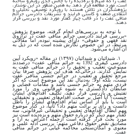
عفت را که متهم و بزه‌دیده را با چالش جدی روبه‌رو ساخته‌
است، مورد مطالعه قرار دهد. به همین منظور در این نوشتار،
پژوهشگران در تلاش هستند با رویکرد توصیفی، تحلیلی و
انتقادی ضعف و کاستی فرایند و تشریفات دادرسی جرائم
منافی عفت را در قالب چهار گفتار مورد نقد و بررسی قرار
دهند.
با توجه ‌به بررسی‌های انجام ‌گرفته، موضوع پژوهشِ
«بررسی فرایند دادرسی جرائم منافی عفت در ترازوی
نقد فقهی و حقوقی» دارای پیشینه نبوده، اما مقالاتی
مرتبط، در این خصوص نگارش شده‌ است که در ذیل به
آن اشاره می‌شود.
۱. شیدائیان و شیدائیان (۱۳۹۷) در مقاله «رویکرد آیین
دادرسی کیفری 1392 به جرائم منافی عفت» درصددند
ممنوعیت تعقیب و تحقیق را در جرائم منافی عفت به
نمایش گذارند. درحالی‌که هدف این پژوهش صرفاً بیان
مرجع تحقیق و تعقیب در جرائم جنسی منافی عفت
نیست، بلکه اولاً؛ به
دنبال نقد این موضوع است که اگر
فردی متهم به جرائم جنسی باشد و مقامات قضایی و
ضابطان دادگستری به شیوه غیرقانونی وی را مورد
تفتیش و بازرسی قرار دهند، تکلیف اقدام‌های ایشان
چیست؟ آیا اصل بر صحت اقدام‌های تعقیبی و تحقیقاتی
است یا باید از اساس تمام اقدام‌های ایشان را باطل
دانست و رأی بر برائت متهم داد؟ ثانیاً، در کنار موضوع
مهم ابطال اقدام‌های تعقیبی و تحقیقاتی غیرقانونی، سه
گفتار مهم دیگر که درباره حقوق متهم و بزه‌دیده است نیز
مورد بحث قرار گرفته است ازجمله اعتراض به آرا و
مصادیق نقض حقوق دفاعی متهم؛ بررسی ادله علمی و
معنوی و امکان‌سنجی محاکمه غیابی در جرائم منافی
عفت.