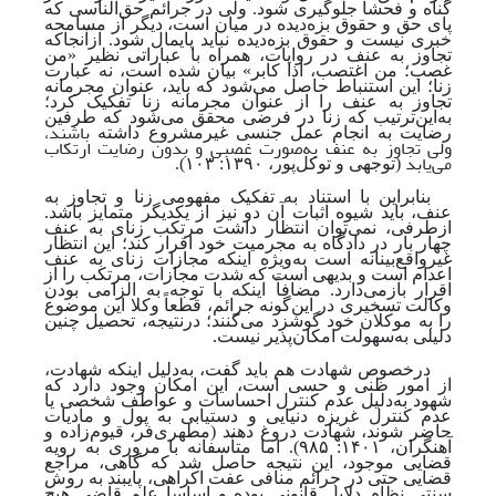
گناه و فحشا جلوگیری شود. ولی در جرائم حق‌الناسی که
پای حق ‌و حقوق بزه‌دیده در میان است، دیگر از مسامحه
خبری نیست و حقوق بزه‌دیده نباید پایمال شود. از‌آنجا‌که
تجاوز به عنف در روایات، همراه با عباراتی نظیر «من
غصب؛ من اغتصب، اذا کابر» بیان شده‌ است، نه عبارت
زنا؛ این استنباط حاصل می‌شود که باید، عنوان مجرمانه
تجاوز به عنف را از عنوان مجرمانه زنا تفکیک کرد؛
به‌این‌ترتیب که زنا در فرضی محقق می‌شود که طرفین
باشند،
رضایت به انجام عمل جنسی غیرمشروع داشته
ولی تجاوز به عنف به‌صورت غصبی و بدون رضایت ارتکاب
می‌یابد
(توجهی و توکل‌پور، ۱۳۹۰: ۱۰۳)
.
بنابراین با استناد به تفکیک مفهومی زنا و تجاوز به
عنف، باید شیوه اثبات آن دو نیز از یکدیگر متمایز باشد.
ازطرفی، نمی‌توان انتظار داشت مرتکب زنای به عنف
چهار بار در دادگاه به مجرمیت خود اقرار کند؛ این انتظار
غیرواقع‌بینانه است به‌ویژه اینکه مجازات زنای به عنف
اعدام است و بدیهی است که شدت مجازات، مرتکب را از
اقرار بازمی‌دارد. مضافاً اینکه با توجه‌ به الزامی ‌بودن
وکالت تسخیری در این‌گونه جرائم، قطعاً وکلا این موضوع
را به موکلان خود گوشزد می‌‌کنند؛ درنتیجه، تحصیل چنین
دلیلی به‌سهولت امکان‌پذیر نیست.
در‌خصوص شهادت هم باید گفت، به
دلیل اینکه شهادت،
از امور ظنی و حسی است، این امکان وجود دارد که
شهود به‌دلیل عدم کنترل احساسات و عواطف شخصی یا
عدم کنترل غریزه دنیایی و دستیابی به پول و مادیات
حاضر شوند، شهادت دروغ دهند
(مطهری‌فر، قیوم‌زاده و
آهنگران، ۱۴۰۱: ۹۸۵).
اما متأسفانه با مروری به رویه
قضایی موجود، این نتیجه حاصل شد که گاهی، مراجع
قضایی حتی در جرائم منافی عفت اکراهی، پایبند به روش
سنتی نظام دلایل قانونی بوده و اساساً علم قاضی هیچ