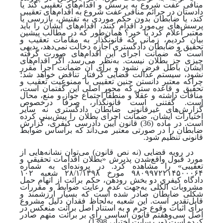
منافی عفت شروع به پرسش و اقدام‌های تعقیبی کند یا
دادستان در جرائم منافی عفت شروع به اقدام‌های تعقیبی
کند، یا ضابطان بدون حکم موردی به تفتیش، بازرسی یا
پرسش‌های بی‌مورد اقدام کنند، اقدام‌های ایشان را باید
معتبر اعلام کرد یا خیر؟ همان‌طور که در مطالب پیشین
بیان کردیم، زمانی که قانونگذار به مقامات تعقیب و
تحقیق و ضابطان دادگستری اجازه دخالت نمی‌دهد، بدیهی
است که ضمانت اجرای این اقدام‌های صورت‌ گرفته
چیزی جز بطلان نیست. به‌نظر می‌رسد، اگر اقدام‌های
ایشان باطل فرض نشود و برای آن ضمانت اجرا مقرر
نشود، سیستم عدالت قضایی گرفتار تناقض خواهد شد؛
چراکه معتبر دانستن چنین تعقیبی با ممنوعیت تعقیب و
تحقیق و قاعده ستر که محور اصلی این گفتمان است،
منافات داشته و عقلاً و منطقاً اجتماع جواز و منع، محال
است. گفتنی است قانونگذار، صرفاً درخصوص
گزارش‌های غیرقانونی ضابطان دادگستری نه سایر
اختیارات ایشان، ضمانت اجرای بطلان را پیش‌بینی کرده
است. در ماده (36) قانون آیین دادرسی کیفری، گزارش
ضابطان را در صورتی معتبر می‌داند که براساس ضوابط
قانونی تنظیم شود.
در رویه قضایی (نه نص قانون) می‌توان نشانه‌هایی از
مورد قبول واقع‌شدن پذیرش «بطلان اقدامات تحقیقی و
تعقیبی» را مشاهده کرد. در پرونده‌ای به شماره
۹۸۰۹۹۷۲۲۱۴۵۰۰۰۶۴ مورخ ۲۸/۱/۱۳۹۸ شعبه ۱۰۲
دادگاه کیفری دو بخش رودهن، حکم برائت از اتهام حمل
مشروبات الکلی به
جهت عدم رعایت ضوابط و مقررات
شکلی ضابطان صادر شده‌ است که بسیار ارزشمند و
قابل‌تقدیر است. این شعبه به
لحاظ فقدان دلیل مشروع
برای اثبات وقوع جرم و به‌ استناد اصل برائت منعکس در
اصل سی‌و‌هفتم قانون اساسی رأی بر برائت متهم صادر
کرده‌ است
(وب سایت اختبار، 1398)
.