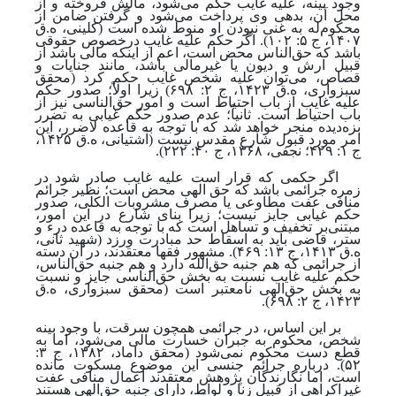
وجود بینه، علیه غایب حکم می‌شود، مالش فروخته و از
محل آن، بدهی وی پرداخت می‌شود و گرفتن ضامن از
محکوم‌له به غنی نبودن او منوط شده‌ است
(کلینی، ه.ق
۱۴۰۷، ج ۵: ۱۰۲)
. اگر حکم علیه غایب درخصوص حقوقی
باشد که حق‌الناس محض است، اعم از اینکه مالی باشد از
قبیل ارش و دیون یا غیرمالی باشد، مانند جنایات و
قصاص، می‌توان علیه شخص غایب حکم کرد
(محقق
سبزواری، ه.ق ۱۴۲۳، ج ۲: ۶۹۸)
زیرا اولاً؛ صدور حکم
علیه غایب از باب احتیاط است و امور حق‌الناسی نیز از
باب احتیاط است. ثانیاً؛ عدم صدور حکم غیابی به تضرر
بزه‌دیده منجر خواهد شد که با توجه‌ به قاعده لاضرر، این
امر مورد قبول شارع مقدس نیست
(آشتیانی، ه.ق ۱۴۲۵،
ج ۱: ۴۲۹؛ نجفی، ۱۳۶۸، ج ۴۰: ۲۲۲).
اگر حکمی که قرار است علیه غایب صادر شود در
زمره جرائمی باشد که حق الهی محض است؛ نظیر جرائم
منافی عفت مطاوعی یا مصرف مشروبات الکلی، صدور
حکم غیابی جایز نیست؛ زیرا بنای شارع در این امور،
مبتنی‌بر تخفیف و تساهل است که با توجه‌ به قاعده درء و
ستر، قاضی باید به اسقاط حد مبادرت ورزد
(شهید ثانی،
ه.ق ۱۴۱۳، ج ۱۳: ۴۶۹).
مشهور فقها معتقدند، در آن دسته
از جرائمی که هم جنبه حق‌الله
دارد و هم جنبه حق‌الناس،
حکم علیه غایب نسبت به بخش حق‌الناسی جایز و نسبت
به بخش حق‌الهی نامعتبر است
(محقق سبزواری، ه.ق
۱۴۲۳، ج ۲: ۶۹۸)
.
بر این اساس، در جرائمی همچون سرقت، با وجود بینه
شخص، محکوم به جبران خسارت مالی می‌شود، اما به
قطع دست محکوم نمی‌شود
(محقق داماد، ۱۳۸۲،‌ ج ۳:
۵۲)
. درباره جرائم جنسی این موضوع مسکوت مانده‌
است، اما نگارندگان پژوهش معتقدند اعمال منافی عفت
غیراکراهی از قبیل زنا و لواط، دارای جنبه حق‌الهی هستند