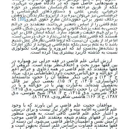
می‌گیرد،
و شنودهایی حاصل شود که در دادگاه صورت
بلکه از طریق مراجعه به کارشناسان متخصص در حوزه
جرم‌یابی، پلیس علمی و دستاوردهای کیفرشناسی و
جرم‌شناسی نیز می‌توان بهره برد. ازاین‌رو نگارندگان پژوهش
برخلاف تصور برخی حقوق‌دانان مطرح حقوق کیفری
که
[10]
علم قاضی را از اساس نامعتبر می‌دانند، معتقدند در جرائم
جنسی به عنف، پزشک ‌قانونی می‌تواند به بهترین شکل، قاضی
را برای فهم حقیقت رهنمود سازد. اینکه ایشان قائل بر این
هستند که قاضی علم غیب و لدنی ندارد حرف درستی است،
اما مراد از یقین، آن نیست که لزوماً قاضی نظاره‌گر عمل شنیع
باشد تا به علم برسد، بلکه علم قاضی می‌تواند از تکثر امارات
و نشانه‌ها به
دست آید که امروزه با پیشرفت تکنولوژی
نسبت به گذشته کاربرد بیشتری پیدا کرده است.
ارزش اثباتی علم قاضی در فقه جزایی نیز همواره در
بین فقها مورد بحث و اختلاف‌نظر بوده است. گروهی از
فقها معتقدند که علم قاضی در همه دعاوی و جرائم اعم
از حق‌الله و حق‌الناس حجیت دارد
(طباطبایی یزدی، بی‌تا،
ج ۳: ۱۳)
و برخی دیگر مطلقاً آن را حجت ندانسته‌اند
(خوانساری، ۱۴۰۵، ج ۷: ۱۵).
بعضی دیگر نیز قائل
به‌تفصیل شده‌اند. به
عبارت بهتر یا در حق‌الله و یا در
حق‌الناس آن را حجت دانسته‌اند
(سیدمرتضی، ه.ق ۱۴۱۵:
۴۸۶؛ شربینی، ه.ق ۱۴۱۵، ج ۴: ۳۹۸؛ شیخ طوسی، ه.ق
۱۳۸۷، ج ۸: ۱۶۶؛ هاشمی شاهرودی، ۱۳۷۸: ۸).
موافقان حجیت علم قاضی بر این باورند که با وجود
علم قاضی به اقامه بینه و اقرار نیاز نیست و برای درستی
و اعتبار حکم علم قاضی کافی است. به همین منظور
برخی از فقهای متقدم شیعه معتقدند علم قاضی موجب
آرامش نفس و اطمینان
خاطر قاضی می‌شود. این دسته از
فقها معتقدند قضاوت براساس علم، استناد به‌یقین است و