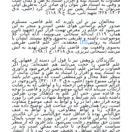
قضاوت به‌ استناد بینه و اقرار، استناد به ظن و گمان است
و وقتی به‌ استناد ظن بتوان رأی صادر کرد؛ به‌طریق‌ اولی
می‌توان به‌ استناد یقین نیز رأی صادر کرد
(حلبی، ه.ق
۱۴۰۳: ۴۲۸؛ شهید ثانی، بی‌تا، ج ۹: ۱۱۸)
.
مخالفان نیز بر این باورند که علم قاضی، مستلزم
صدور حکم براساس هوای نفس است و منجر به این
می‌شود که حاکم در معرض تهمت قرار گیرد
(شهید ثانی،
همان: ۱۱۹).
آیت‌اله سبحانی می‌نویسد، ادله اثبات کلاً
موضوعیت داشته و طریقی به‌سوی واقع نیستند. ایشان با
استناد به روایتی
معتقدند، اگر علم قاضی طریقی
[11]
به‌سوی واقعیت بود، قاضی نباید این چنین تهدید به آتش
می‌شد
(سبحانی‌ تبریزی، ه.ق ۱۴۱۸، ج ۱: ۱۹۸).
نگارندگان پژوهش نیز با قول آن دسته از فقهایی که
علم قاضی را حجت می‌دانند هم عقیده‌اند؛ زیرا اگر
قضاوت براساس علم، استناد به‌یقین فرض شود و داوری
به‌ استناد بینه و اقرار را استناد به ظن و گمان بدانند، از
منظر عقلا محال و غیرمنطقی است که دومی جایز باشد
و اولی ممنوع شود
(حلبی، ه.ق ۱۴۰۳: ۴۲۰)
. بااین‌وجود، در
جرائم جنسی مطاوعی ازجمله زنا و لواطی که به رضایت
ارتکاب می‌یابد ادله اثبات موضوعیت دارد و قاضی با توجه
‌به قاعده ستر، حتی اگر علم به گناهکار بودن طرفین
داشته باشد، باید شرایط و ضوابط شهادت شرعی را مورد
توجه قرار دهد. اما در زنا و لواط به عنف موضوع متفاوت
است، زیرا همان‌طور که در مباحث قبل توضیح داده شد،
برخلاف زنا و لواط مطاوعی، زنا و لواط به عنف
حق‌الناس بوده یا حداقل جنبه حق‌الناسی در آن غالب‌تر
است؛ بنابراین قاعده ستر در این مورد به سبب پایمال
‌نشدن حق مظلوم رعایت نمی‌شود. باید افزود که از منظر
سیاست جنایی اسلام، تا جایی‌که ممکن است باید در
جرائم حق‌الله
تساهل و تخفیف صورت گیرد تا از انتشار