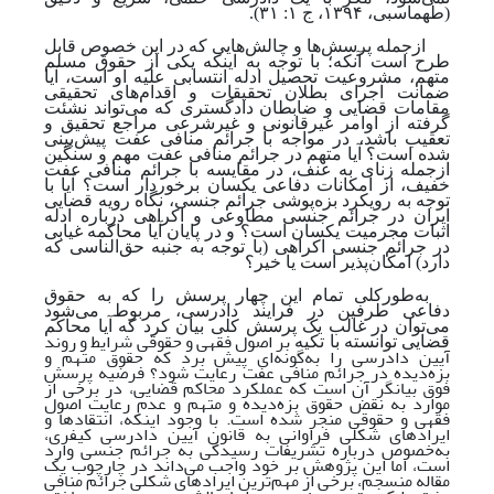
(طهماسبی، ۱۳۹۴، ج ۱: ۳۱)
.
ازجمله پرسش‌ها و چالش‌هایی که در این خصوص قابل‌
طرح است آنکه؛ با توجه ‌به اینکه یکی از حقوق مسلم
متهم، مشروعیت تحصیل ادله انتسابی علیه او است، آیا
ضمانت اجرای بطلان تحقیقات و اقدام‌های تحقیقی
مقامات قضایی و ضابطان دادگستری که می‌تواند نشئت
گرفته از اوامر غیرقانونی و غیرشرعی مراجع تحقیق و
تعقیب باشد، در مواجه با جرائم منافی عفت پیش‌بینی‌
شده است؟ آیا متهم در جرائم منافی عفت مهم و سنگین
ازجمله زنای به عنف، در مقایسه با جرائم منافی عفت
خفیف، از امکانات دفاعی یکسان برخوردار است؟ آیا با
توجه ‌به رویکرد بزه‌پوشی جرائم جنسی، نگاه رویه قضایی
ایران در جرائم جنسی مطاوعی و اکراهی درباره ادله
اثبات مجرمیت یکسان است؟ و در پایان آیا محاکمه غیابی
در جرائم جنسی اکراهی (با توجه‌ به جنبه حق‌الناسی که
دارد) امکان
پذیر است یا خیر؟
به‌طورکلی تمام این چهار پرسش را که به حقوق
دفاعی طرفین در فرایند دادرسی، مربوط می‌شود
می‌توان در غالب یک پرسش کلی بیان کرد که آیا محاکم
بر اصول فقهی و حقوقی شرایط و روند
قضایی توانسته با تکیه
آیین دادرسی را به‌گونه‌ای پیش برد که حقوق متهم و
بزه‌دیده در جرائم منافی عفت رعایت شود؟ فرضیه پرسش
فوق بیانگر آن است که عملکرد محاکم قضایی، در برخی از
موارد به نقض حقوق بزه‌دیده و متهم و عدم رعایت اصول
فقهی و حقوقی منجر شده‌ است. با وجود اینکه، انتقادها و
ایرادهای شکلی فراوانی به قانون آیین دادرسی کیفری،
به‌خصوص درباره تشریفات رسیدگی به جرائم جنسی وارد
است، اما این پژوهش بر خود واجب می‌داند در چارچوب یک
مقاله منسجم، برخی از مهم‌ترین ایرادهای شکلی جرائم منافی