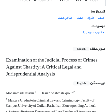
کلیدواژه‌ها
عنف
اکراه
عفت
منافی عفت
موضوعات
حقوق جرم و جزا
عنوان مقاله
English
Examination of the Judicial Process of Crimes
Against Chastity: A Critical Legal and
Jurisprudential Analysis
نویسندگان
English
1
2
Mohammad Hassani
Hassan Shahmalekpour
1
Master’s Graduate in Criminal Law and Criminology, Faculty of
Campus, University of Guilan, Rasht, Iran (Corresponding Author);
2
Assistant Professor, Department of Law, Faculty of Literature and