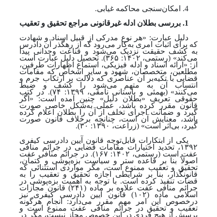
4. امکان‌سنجی محاکمه غیابی.
1. بررسی بطلان ادله غیرقانونی مراجع تحقیق و تعقیب
دلیل عبارت: «هر نوع مدرکی از قبیل اسناد و شهادت
که برای اثبات امری به‌کار می‌رود که از رهگذر آن دادرس
به کشف حقیقت نزدیک می‌شود و قناعت وجدانی پیدا
می‌کند»
(رستمی، ۱۴۰۲: ۳۶۵).
تحصیل دلیل عبارت است
از: «ارائه اسناد و ادله فیزیکی، استماع اظهارات طرفین،
مطلعین، متخصصان، شهود و سایر اشخاص که مقامات
قضایی با تکیه
بر آن عناصری که دلالت بر ارتکاب جرم و
انتساب آن به متهم می‌شود را کشف و ضبط
می‌کنند»
(بهمئی و باستانی نامقی، ۱۳۹۹: ۷۴).
در کتب
حقوقی تعریف «بطلان دلیل» چنین آمده است: «اگر
قانون مقرر کرده باشد، عملی به
شکل خاصی صورت
گیرد و ضمانت اجرای تخلف از آن را بطلان اعلام کرده
باشد، معنایش آن است، چنانچه برخلاف قانون صورت
گیرد، بی‌اثر است»
(زراعت، ۱۳۹۰: ۳۰)
.
یکی از ابتکارات قابل‌توجه قانون آیین دادرسی کیفری
۱۳۹۲، تحدید اختیارات مقامات قضایی در جرائم منافی
عفت است
(رستمی، ۱۴۰۲: ۱۶۷).
در جرائم منافی عفت
اصولاً بنا بر قاعده ستر و سیاست بزه‌پوشی و کتمان،
تحقیق و تعقیب ممنوع است، مگر مواردی استثنائی که
قانونگذار، بنا بر شرایطی اجازه تحقیق و تعقیب را به
قضات تنفیذ کرده‌ است. با توجه ‌به اهمیت بزه‌پوشی در
جرائم منافی عفت علاوه بر ماده (۲۴۱) قانون مجازات
اسلامی ماده (۱۰۲) قانون آیین دادرسی کیفری نیز
درخصوص این امر مهم مقرر می‌دارد: انجام هرگونه
تعقیب و تحقیق در جرائم منافی عفت ممنوع است و
پرسش از هیچ فردی در این خصوص مجاز نیست، مگر در