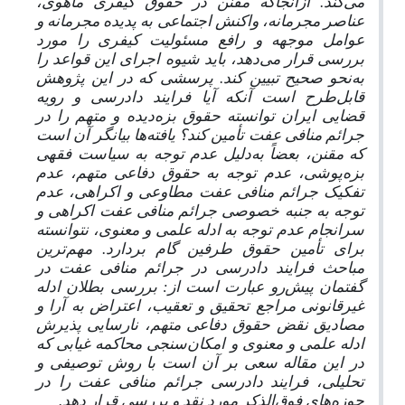
می‌کند. ازآنجاکه مقنن در حقوق کیفری ماهوی،
عناصر مجرمانه، واکنش اجتماعی به پدیده مجرمانه و
عوامل موجهه و رافع مسئولیت کیفری را مورد
بررسی قرار می‌دهد، باید شیوه اجرای این قواعد را
به
نحو صحیح تبیین کند. پرسشی که در این پژوهش
قابل‌طرح است آنکه آیا فرایند دادرسی و رویه
قضایی ایران توانسته حقوق بزه‌دیده و متهم را در
جرائم منافی عفت تأمین کند؟ یافته‌ها بیانگر آن است
که مقنن، بعضاً به
دلیل عدم توجه به سیاست فقهی
بزه‌پوشی، عدم توجه به حقوق دفاعی متهم، عدم
تفکیک جرائم منافی عفت مطاوعی و اکراهی، عدم
توجه به جنبه خصوصی جرائم منافی عفت اکراهی و
سرانجام عدم توجه به ادله علمی و معنوی، نتوانسته
برای تأمین حقوق طرفین گام بردارد. مهم‌ترین
مباحث فرایند دادرسی در جرائم منافی عفت در
گفتمان پیش
رو عبارت است از: بررسی بطلان ادله
غیرقانونی مراجع تحقیق و تعقیب، اعتراض به آرا و
مصادیق نقض حقوق دفاعی متهم، نارسایی پذیرش
ادله علمی و معنوی و امکان‌سنجی محاکمه غیابی که
در این مقاله سعی بر آن است با روش توصیفی و
تحلیلی، فرایند دادرسی جرائم منافی عفت را در
حوزه‌های فوق‌الذکر مورد نقد و بررسی قرار دهد.