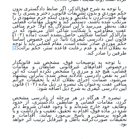
با توجه ‌به شرح فوق‌الذکر، اگر ضابط دادگستری بدون
حکم موردی و بدون تشریفات قانونی، دختر و پسری را به
بهانه خلوت‌کردن با یکدیگر و بدون اینکه جرم مشهودی را
مرتکب شده ‌باشند، دستگیر کند و تحویل مقامات قضایی
دهد، به‌نظر می‌رسد با این استدلال که اولاً؛ جرم منافی
عفت مطاوعی، با شکایت شاکی آغاز می‌شود که در
مارالذکر اساساً شکایتی حاصل نشده است (ماده (۱۰۲)
قانون آیین دادرسی کیفری) ثانیاً؛ در این خصوص اساساً
حکم موردی صادر نشده است، مقام قضایی باید با توجه
‌به بطلان ادله و عدم رعایت قاعده ستر، حکم برائت
[2]
طرفین را صادر کند.
با توجه ‌به توضیحات فوق، مشخص شد قانونگذار
درخصوص اقدام‌های غیرقانونی ضابطان و مقامات
قضایی، هیچ حد و مرزی را مشخص نکرده است که این
امر به نقص دادرسی عادلانه منجر شده؛ بنابراین پیشنهاد
می‌شود، ضمانت اجرای بطلان ادله یا تحقیقات جرائم
منافی عفت به‌عنوان یک تبصره در ذیل ماده (۱۰۲) قانون
آیین دادرسی کیفری به شرح ذیل اضافه شود:
تبصره ۴- هرگاه در هر مرحله از دادرسی مشخص
گردد، مقامات قضایی و ضابطین دادگستری، از حدود
وظایف خود خارج شده‌اند و با وجود فقدان شروط ذکر
شده در ماده فوق، اقدام به تحقیق، تعقیب و بازداشت و یا
هرگونه پرسش ‌و پاسخ بی‌مورد نمایند، اقدامات و
تحقیقات صورت‌گرفته باطل و غیرقابل ترتیب اثر خواهد
بود.