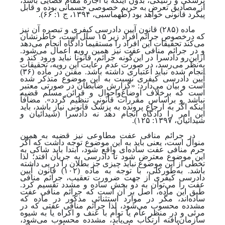
پزشکی و ژنتیکی، بدون اینکه با اجازه مقام قضایی باشد،
از مصادیق تعرض به حریم خصوصی جسمانی بوده و قابل
پیگرد قانونی خواهد بود
(طهماسبی، ۱۳۹۴، ج ۱: ۶۶).
ماده (۲۸۵) قانون آیین دادرسی کیفری و تبصره آن نیز
که درخصوص جرائم افراد زیر ۱۵ سال است، خاطرنشان
می‌کند تحقیقات این افراد را مستقیماً دادگاه انجام می‌دهد
و در جرائم منافی عفت نیز همین رویه اعمال می‌شود.
ازاین‌رو دادسرا در این‌گونه جرائم، قانوناً نباید ورود کند و
به‌نظر می‌رسد، در صورت عدم رعایت این رویه، تحقیقات
انجام شده نباید اعتباری داشته باشد. مقنن در ماده (۳۶)
آیین دادرسی کیفری نسبت به این موضوع متذکر شده‌
است و بیان می‌دارد: «گزارش ضابطان در صورتی معتبر
است که برخلاف اوضاع‌واحوال و قرائن مسلم قضیه
نباشد و براساس مقررات قانونی تنظیم گردد». مضافاً
اینکه اگر به ارجاع پرونده به پزشک ‌قانونی نیاز باشد، باید
این امر را دادگاه انجام دهد نه دادسرا
(شیدائیان و
شیدائیان، ۱۳۹۷: ۱۲۵).
در جرائم منافی عفت مطاوعی نیز قضیه به همین
منوال است، یعنی باید به این موضوع توجه داشت که اگر
جرم منافی عفت ساده‌ای واقع شود، ابتدا باید شاکی به
این موضوع معترض شود تا دادرسی به جریان افتد؛ لذا
تخطی از این موضوع نباید چیزی جز بطلان را در پی داشته
باشد. به‌طورکلی، با توجه ‌به ماده (۱۰۲) قانون آیین
دادرسی کیفری از جهت ضرورت تعقیب، جرائم منافی
عفت را می‌توان به دو بخش ساده و مشدد تقسیم کرد.
طبق این ماده، اصل بر آن است که جرائم منافی عفت
ساده‌اند، مگر در موارد استثنائی مذکور در ماده که
مشدده محسوب می‌شود، لذا جرائم منافی عفتی که در
مرئی و در منظر عام یا توأم با عنف و اکراه یا به شیوه
سازمان‌یافته ارتکاب می‌یابد، مشدده محسوب می‌شود،