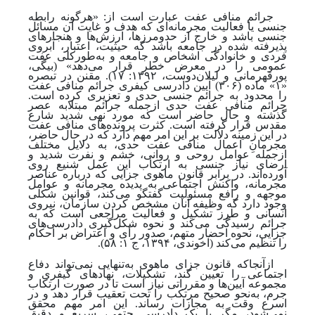
جرائم منافی عفت عبارت است از: «هرگونه رابطه
جنسی یا فعالیت مجرمانه‌ای که هدف و غایت آن مسائل
جنسی باشد و خارج از حدومرزها، ارزش‌ها و هنجارهای
پذیرفته شده در جامعه باشد که حیثیت، اعتبار، آبروی
فردی و خانوادگی اشخاص و جامعه و به‌طورکلی عفت
عمومی را در معرض خطر قرار می‌دهد»
(بیگی،
پورقهرمانی و لیلان‌دوست، ۱۳۹۲: ‍۱۷)
. مقنن در تبصره
«۱» ماده (۳۰۶) آیین دادرسی کیفری جرائم منافی عفت
را محدود به جرائم جنسی حدی و تعزیری کرده‌ است.
جرائم منافی عفت حدی ازجمله جرائم مبتلا‌به عصر
گذشته و حال حاضر است که مورد نهی شدید شارع
مقدس قرار گرفته است. کثرت پرونده‌های منافی عفت
در این زمینه دلالت بر این امر مهم دارد که در حال حاضر،
مجرمانِ اعمال منافی عفت حدی، به دلایل مختلف
ازجمله عوامل روحی و روانی، خشم و نفرت شدید و
ارضای نیاز جنسی به ارتکاب این عمل شنیع روی
آورده‌اند. در برابر قانون ماهوی جزایی که درباره عناصر
مجرمانه، واکنش اجتماعی به پدیده مجرمانه و عوامل
موجهه و رافع مسئولیت گفتگو می‌کند، قوانین شکلی
وجود دارد که وظیفه آنان مشخص ‌کردن سازمان، نیروی
انسانی و طرز تشکیل و فعالیت مراجعی است که به
جرائم رسیدگی می‌کند و نحوه شکل‌گیری دادرسی‌های
جزایی، نحوه احضار متهم، صدور رأی و اعتراض بر احکام
را تنظیم می‌کند
(آخوندی، ۱۳۹۴، ج ۱: ۵۸).
ازآنجاکه قانون جزای ماهوی به‌تنهایی نمی‌تواند دفاع
اجتماعی را تعیین کند، تشکیلات، نهادهای کیفری و
مجموعه آیین‌ها و مقرراتی نیاز است تا در صورت ارتکاب
جرم، به
نحو صحیح مرتکب را تحت تعقیب قرار دهد و در
اسرع وقت به مجازات رساند. این امر مهم محقق
نمی‌شود، مگر با یک دادرسی حتمی، سریع و دقیق