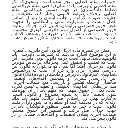
اختیارات مقام قضایی منجر شده‌ است، به‌نحوی‌که اگر
مقام قضایی (بازپرس یا دادستان) یا حتی مقام غیرقضایی
(ضابط دادگستری) در جهت دستور غیرقانونی مقام
قضایی برخلاف ضوابط قانونی رفتار کند، تحقیقات و
تعقیبات صورت ‌گرفته از جانب ایشان را باید از اساس
باطل دانست و مسئولیت مدنی و انتظامی را به
جهت
نقض حریم خصوصی برایشان تحمیل کرد، چراکه رعایت
حریم خصوصی از اصول مهم دادرسی کیفری محسوب
می‌شود. از‌این‌حیث نقض آن در مقررات و رویه‌های قضایی
باید دارای ضمانت اجرا باشد تا حقوق شاکی و متهم رعایت
شود.
مقنن در تبصره ماده (455) قانون آیین دادرسی کیفری
به این موضوع اشاره می‌کند که تشریفات دادرسی باید
قانونمند باشد. بدیهی است لازمه قانونی ‌بودن دادرسی این
است که تعقیب و تحقیق عمل مجرمانه براساس موازین
قانونی به جریان افتد؛ اما نقدی که می‌توان به قانون آیین
دادرسی کیفری ایران وارد کرد آن است که درخصوص
اقدام‌های غیرقانونی بازپرس و دادستان (ماده (102) قانون
آیین دادرسی کیفری) و همچنین اقدام‌های تحقیقی
ضابطان ازجمله تفتیش و بازرسی هیچ ضمانت اجرایی
مبنی‌بر بطلان اقدام‌های تحقیقی و تعقیبی، تعیین نکرده
است. یکی از حقوق مهمی که متهم باید از آن بهره‌مند
شود، تحصیل دلیل به شیوه مشروع و قانونی است.
به
عبارت بهتر، در راستای اصل برائت، متهم باید بداند
ادله‌ای که در محکمه علیه او استفاده می‌شود دارای منشأ
قانونی است یا خیر. به همین منظور قانونگذار، باید در
جهت اجرای اصل برائت و تضمین این حقوق مسلم،
ضمانت اجرای بطلان تحقیقات و اقدام‌های قضایی را در
قانون پیش‌بینی کند.
با توجه ‌به توضیحات فوق، اگر بازپرس در پرونده