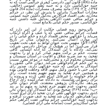
ماده (406) قانون آیین دادرسی کیفری جرائمی است که نه
جنبه حق‌الناسی دارد و نه جنبه نظم عمومی
(خالقی،
۱۳۹۷، ج ۲: ۱۴۷)
مانند مصرف مسکرات (ماده 264 قانون
مجازات اسلامی)؛ بنابراین با پذیرش این نظر، در جرائم
محاربه، بغی، افساد فی‌الارض به‌دلیل‌ داشتن جنبه عمومی
و جرائم منافی عفت اکراهی به‌دلیل غلبه داشتن جنبه
حق‌الناسی، صدور حکم غیابی بلامانع است.
بااین‌وجود رویه قضایی حکایت از این امر دارد که
قضات، جرائم منافی عفتی که با عنف و اکراه ارتکاب
می‌یابد را حق‌الهی محض قلمداد کرده و حکم غیابی را در
این موارد، اعمال نمی‌کنند. به‌عنوان‌ مثال در تاریخ
۱۵/۲/۱۳۹۴ متهمی تحت عنوان لواط به عنف تحت تعقیب
قرار می‌گیرد؛ اما در هیچ
یک از مراحل دادرسی شرکت
نمی‌کند. دادگاه با این استدلال که ادله انتسابی کافی
نیست، حکم بر برائت متهم صادر کرد و او را به
جهت
تفخیذ، به صد ضربه شلاق و اقامت در استان سیستان و
بلوچستان محکوم کرد و مجنی‌علیه در موعد مقرر نسبت
به این حکم فرجام‌خواهی می‌کند. دیوان عالی کشور، با
استدلال به جرائمی که جنبه حق‌الهی دارند، صدور رأی
غیابی حتی با حضور وکیل متهم، فاقد وجاهت قانونی بوده
و همچنین جرم تفخیذ به متهم تفهیم نشده است، رأی
فرجام‌ خواسته را غیرقابل ابرام تلقی کرده و پرونده را
برای رسیدگی شایسته، به دادگاه صادرکننده رأی ارجاع
می‌دهد. نگارندگان پژوهش معتقدند، اقدام دیوان عالی
کشور به
جهت عدم تفهیم جرم تفخیذ به متهم بنا بر بند
عالی
«ب» ماده (۴۶۹) صحیح بوده، اما استدلال اول دیوان
کشور به
جهت حق‌الهی تلقی کردن تفخیذ دارای ایراد است؛
زیرا همان‌طور که بیان شد تفخیذ به عنف صورت‌ گرفته و
به
جهت جنبه حق‌الناسی جرائم منافی عفت اکراهی حکم
غیابی امکان‌پذیر است
(سامانه ملی آرای قضایی).