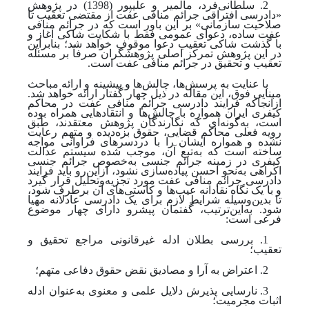
2. سلطانی‌فرد، مالمیر و علیپور (1398) در پژوهش
«دادرسی افتراقی جرائم منافی عفت از مقتضی تعقیب تا
صلاحیت سازمانی» بر این باور است که در جرائم منافی
عفت ساده، دعوای عمومی فقط با شکایت شاکی آغاز و
با گذشت شاکی تعقیب دعوا موقوف خواهد شد؛ بنابراین
در این پژوهش تمرکز اصلی پژوهشگران صرفاً بر مسئله
تعقیب و تحقیق در جرائم منافی عفت است.
با عنایت به پرسش‌ها، چالش‌ها و پیشینه و ارائه مباحث
مبنایی فوق، این مقاله در ذیل چهار گفتار ارائه خواهد شد.
ازآنجاکه فرایند دادرسی جرائم منافی عفت در محاکم
کیفری ایران همواره با چالش‌ها و انتقادهایی همراه بوده
است، به‌گونه‌ای که نگارندگان پژوهش معتقدند، طبق
رویه فعلی محاکم قضایی، حقوق بزه‌دیده و متهم رعایت
نشده و همواره ایشان را با دردسرهای فراوانی مواجه
ساخته‌ است که به‌تبع آن، موجب شده‌ سیستم عدالت
کیفری در زمینه جرائم جنسی به‌خصوص جرائم جنسی
اکراهی به
نحو احسن پیاده‌سازی نشود، ازاین‌رو باید فرایند
دادرسی جرائم منافی عفت مورد تجزیه‌وتحلیل قرار گیرد
و با یک نگاه نقادانه عیب‌ها و کاستی‌های آن برطرف شود،
تا بدین‌وسیله شرایط لازم برای یک دادرسی عادلانه مهیا
شود. به‌این‌ترتیب، گفتمان پیشرو دارای چهار موضوع
فرعی است:
1.
بررسی بطلان ادله غیرقانونی مراجع تحقیق و
تعقیب؛
2.
اعتراض به آرا و مصادیق نقض حقوق دفاعی متهم؛
3.
نارسایی پذیرش دلایل علمی و معنوی به‌عنوان ادله
اثبات مجرمیت؛