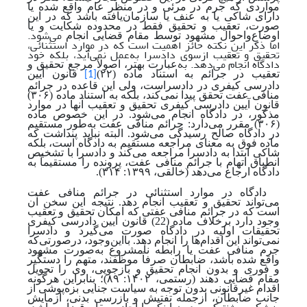
مواردی که جرم در مرئی و در منظر عام واقع شده یا
دارای شاکی یا به عنف یا سازمان‌یافته باشد که در این
صورت، تعقیب و تحقیق فقط در محدوده شکایت و یا
می‌شود.
اوضاع‌واحوال مشهود توسط مقام قضایی انجام
اما ذکر این نکته حائز اهمیت است که در موارد استثنائی،
تحقیق و تعقیب از‌سوی دادسرا به‌عمل نمی‌آید، بلکه خود
دادگاه انجام می‌دهد. به
عبارت بهتر، اصولاً مرجع تحقیق و
تعقیب در جرائم به‌ استناد ماده (۲۲)
قانون آیین
[1]
دادرسی کیفری در دادسراست، ولی این قاعده در جرائم
منافی عفت تحقق پیدا نمی‌کند، بلکه به‌ استناد ماده (۳۰۶)
قانون آیین دادرسی کیفری تحقیق و تعقیب آنها در موارد
مذکور، در دادگاه انجام می‌شود. در این خصوص ماده
(۳۰۶) مقرر می‌دارد: جرائم منافی عفت به
طور مستقیم
در دادگاه صالح رسیدگی می‌شود. البته نباید پنداشت که
ماده فوق به معنای مراجعه مستقیم به دادگاه است، بلکه
شاکی ابتدا به دادسرا مراجعه می‌کند و دادسرا با تشخیص
انطباق اتهام با جرائم منافی عفت، پرونده را مستقیماً به
دادگاه ارجاع می‌دهد
(خالقی، ۱۳۹۹: ۳۱۴).
دادگاه در موارد استثنائی در جرائم منافی عفت
می‌تواند تحقیق و تعقیب انجام دهد. نتیجه این سخن آن
است که در جرائم منافی عفتی که امکان تحقیق و تعقیب
وجود دارد برخلاف ماده (22) قانون آیین دادرسی کیفری
تحقیقات اولیه در دادگاه صورت می‌گیرد و دادسرا
نمی‌تواند این اقدام‌ها را انجام دهد. بااین‌وجود، در‌صورتی‌که
جرم منافی عفت یا رابطه نامشروع به‌صورت مشهود
واقع شده باشد، ضابطان صرفاً موظفند، متهم را دستگیر
و فوری و بدون انجام تحقیق و بازجویی، وی را تحویل
مقام قضایی دهند
(رستمی، ۱۴۰۲: ۸۹)
؛ بنابراین هرگونه
اقدام غیرقانونی بدون توجه به سیاست جنایی بزه‌پوشی از
جانب ضابطان، ازجمله تفتیش و بازرسی بدنی، آزمایش