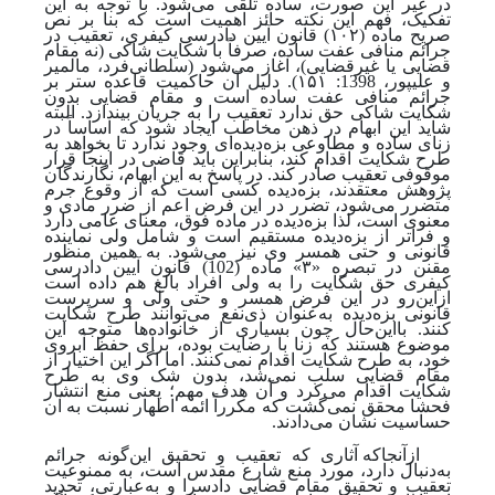
در غیر این صورت، ساده تلقی می‌شود. با توجه ‌به این
تفکیک، فهم این نکته حائز اهمیت است که بنا بر نص
صریح ماده (۱۰۲) قانون آیین دادرسی کیفری، تعقیب در
جرائم منافی عفت ساده، صرفاً با شکایت شاکی (نه مقام
قضایی یا غیرقضایی)، آغاز می‌شود
(سلطانی‌فرد، مالمیر
و علیپور، 1398: ۱۵۱).
دلیل آن حاکمیت قاعده ستر بر
جرائم منافی عفت ساده است و مقام قضایی بدون
شکایت شاکی حق ندارد تعقیب را به جریان بیندازد. البته
شاید این ابهام در ذهن مخاطب ایجاد شود که اساساً در
زنای ساده و مطاوعی بزه‌دیده‌ای وجود ندارد تا بخواهد به
طرح شکایت اقدام کند، بنابراین باید قاضی در اینجا قرار
موقوفی تعقیب صادر کند. در پاسخ به این ابهام، نگارندگان
پژوهش معتقدند، بزه‌دیده کسی است که از وقوع جرم
متضرر می‌شود، تضرر در این فرض اعم از ضرر مادی و
معنوی است، لذا بزه‌دیده در ماده فوق، معنای عامی دارد
و فراتر از بزه‌دیده مستقیم است و شامل ولی نماینده
قانونی و حتی همسر وی نیز می‌شود. به همین منظور
مقنن در تبصره «۳» ماده (102) قانون آیین دادرسی
کیفری حق شکایت را به ولی افراد بالغ هم داده است
ازاین‌رو در این فرض همسر و حتی ولی و سرپرست
قانونی بزه‌دیده به‌عنوان ذی‌نفع می‌توانند طرح شکایت
کنند. بااین‌حال چون بسیاری از خانواده‌ها متوجه این
موضوع هستند که زنا با رضایت بوده، برای حفظ آبروی
خود، به طرح شکایت اقدام نمی‌کنند. اما اگر این اختیار از
مقام قضایی سلب نمی‌شد، بدون شک وی به طرح
شکایت اقدام می‌کرد و آن هدف مهم؛ یعنی منع انتشار
فحشا محقق نمی‌گشت که مکرراً ائمه اطهار نسبت به آن
حساسیت نشان می‌دادند.
ازآنجاکه آثاری که تعقیب و تحقیق این‌گونه جرائم
به
دنبال دارد، مورد منع شارع مقدس است، به ممنوعیت
تعقیب و تحقیق مقام قضایی دادسرا و به
عبارتی، تحدید