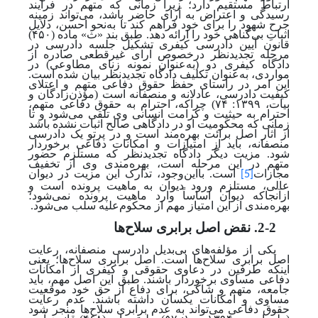
ارتباط مستقیم دارد؛ زیرا زمانی که متهم در فرایند
رسیدگی و اعتراض به آرای حاضر باشد، می‌تواند زمینه
جرح شهود را برای خود فراهم کند تا به
نحو احسن، دلایل
اثباتِ بی‌گناهی خود را ارائه دهد. طبق بند «ث» ماده (۴۵۰)
قانون آیین دادرسی کیفری تشکیل جلسه دادرسی در
مرحله تجدیدنظر درخصوص آرای غیرقطعی صادره از
دادگاه کیفری دو (به‌عنوان نمونه زنای مطاوعی) در
مواردی، به‌عنوان تکلیف دادگاه تجدیدنظر بیان شده‌ است.
این امر در راستای حفظ حقوق دفاعی متهم و اعتلای
کیفیت دادرسی، عادلانه و منصفانه است
(مؤذن‌زادگان و
بیات، ۱۳۹۹: ۷۴)
چراکه، احترام به حقوق دفاعی متهم،
احترام به حیثیت و کرامت انسانی وی تلقی می‌شود و تا
زمانی که محکومیت او در دادگاهی صالح اثبات نشده باشد
از آثار اصل برائت بهره‌مند است و در پرتو یک دادرسی
منصفانه، باید از امتیازات و امکانات دفاعی برخوردار
شود. مزیت دیگر دادگاه تجدیدنظر که مستلزم حضور
متهم در این مرحله است، بهره‌مندی وی از تخفیف
مجازات
است. بااین‌وجود، تدارک این مزیت در دیوان
[5]
عالی، مستلزم ورود دیوان به ماهیت پرونده است و
ازآنجاکه دیوان اساساً وارد ماهیت پرونده نمی‌شود؛
بهره‌مندی از این امتیاز مهم از محکوم‌علیه سلب می‌شود.
2-2. نقض اصل برابری سلاح
ها
یکی از مؤلفه‌های بی‌بدیل دادرسی منصفانه، رعایت
اصل برابری سلاح‌ها است. اصل برابری سلاح‌ها؛ یعنی
اینکه طرفین در دعاوی حقوقی و کیفری از امکانات
دفاعی مساوی برخوردار باشند. طبق این اصل مهم، باید
جامعه، متهم و شاکی، برای دفاع از حق خود موقعیت
مساوی و امکانات یکسان داشته باشند. عدم رعایت
حقوق دفاعی می‌تواند به عدم برابری سلاح‌ها منجر شود