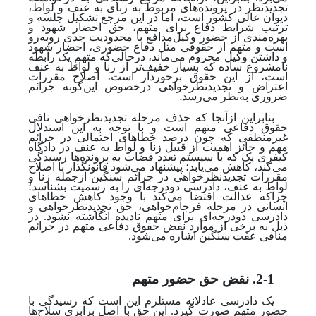
تجدیدنظر در پرونده‌های مربوط به زنای به عنف و لواط،
دیوان عالی کشور است، اما در این مرجع تشکیل جلسه و
ترتیب شرایط دفاع برای متهم، حق احضار شهود و
بهره‌مندی از حضور وکیل‌مدافع با محدودیت جدی روبه‌رو
است و متهم از حقوقی مثل دفاع حضوری، احضار شهود
و داشتن وکیل محروم می‌ماند، درحالی‌که متهمِ یک رابطه
نامشروع ساده که بسیار خفیف‌تر از زنا و لواط به عنف
است، از این حقوق برخوردار است، اصلاح مقررات
اعتراض و تجدیدنظرخواهی درخصوص این‌گونه جرائم
.
ضروری به
نظر می‌رسد
بنابراین ازآنجا که حذف مرحله تجدیدنظرخواهی نافی
حقوق دفاعی متهم است و با توجه ‌به این استدلال
غیرمنطقی که چون درصد خطاهای احتمالی در جرائم
مهم و حائز اهمیت از قبیل زنا و لواط به عنف در دادگاه
کیفری یک که با سیستم تعدد قضات به پرونده‌ها رسیدگی
می‌کند، کاهش می‌یابد؛ پیشنهاد می‌شود قانونگذار با اصلاح
مقررات تجدید‌نظرخواهی در جرائم سنگین ازجمله زنا و
لواط به عنف، دادرسی دودرجه‌ای را به رسمیت بشناسد؛
چراکه عدالت اقتضا می‌کند با وجود کاهش خطاهای
انسانی در مرحله فرجام‌خواهی، حق تجدیدنظرخواهی و
دادرسی دودرجه‌ای برای متهم نادیده انگاشته نشود. در
ذیل به برخی از موارد نقض حقوق دفاعی متهم در جرائم
منافی عفت سنگین اشاره می‌شود.
2-1. نقض حق حضور متهم
یک دادرسی عادلانه مستلزم این است که رسیدگی با
حضور متهم صورت گیرد. این حق با اصل برابری سلاح‌ها