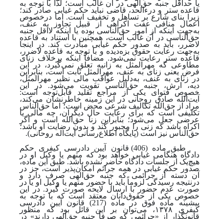
یا حداقل جنبه حق‌الهی در آن غالب است؛ لذا با توجه ‌به
قاعده ستر و درءالحد، قاضی نباید حکم غیابی صادر کند؛
زیرا بنای شارع بر تساهل و تخفیف است. اما درخصوص
اعمال منافی عفت اکراهی از قبیل تجاوز به عنف،
به
جهت اینکه از امور حق‌الناسی بوده یا اینکه لااقل جنبه
حق‌الناسی در آن غالب است، همچنین با استناد به ‌قاعده
لاضرر، باید به صدور حکم غیابی مبادرت کند. در اینجا
به
جهت رعایت حقوق بزه‌دیده و با توجه ‌به قاعده لاضرر،
قاعده ستر رعایت نمی‌شود. مضافاً اینکه برخلاف زنای
مطاوعی که مهرالمثل به زانیه تعلق نمی‌گیرد، در این
فرض یعنی زنای به عنف، مهرالمثل ثابت است، بنابراین
در زنای به عنف، به‌‌دلیل عواقب مالی نظیر مهرالمثل،
دیه، ارش، جنبه حق‌الناسی تقویت می‌شود. در این
خصوص فتوای یکی از مراجع تقلید قابل‌توجه است:
آیت‌الله صادق روحانی در این زمینه خاطرنشان می‌کند،
مراد از حق‌الله تکالیف شرعی محض است؛ اما حق‌الناس
تکلیفی است که برای رعایت حال دیگران، چه مالی یا
عرضی جعل می‌شود؛ بنابراین زنا حق‌الله است و اگر
اکراه باشد که زنی را مجبور کند و بدون رضایت او باشد؛
حق‌الناس نیز است
(پایگاه اطلاع‌رسانی آیت‌اله روحانی).
طبق ماده (406) قانون آیین دادرسی کیفری حکم
دادگاه هنگامی غیابی خواهد بود که متهم یا وکیل او در
هیچ
یک از جلسات دادگاه حاضر نشده باشد. طبق این ماده،
صدور حکم غیابی در همه جرائم امکان‌پذیر است، جز در
آن دسته از جرائمی که جنبه حق‌الهی صرف دارد و
درنتیجه رسیدگی لزوماً باید با حضور متهم یا وکیل او یا در
صورت عدم حضور با ارسال لایحه صورت گیرد. در این
خصوص یکی از حقوق‌دانان معتقد است که با توجه ‌به
پیشینه ماده فوق در ماده (217) قانون آیین دادرسی
کیفری ۱۳۷۸، می‌توان بر این قائل بود که منظور
قانونگذار از «جرائمی که صرفاً جنبه حق‌الهی دارند» در