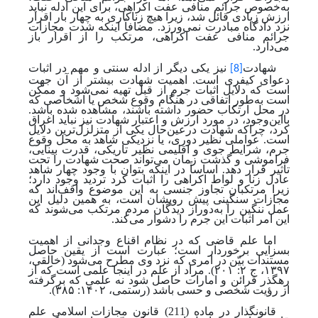
به‌خصوص جرائم منافی عفت اکراهی، برای این ادله نباید
ارزش زیادی قائل شد، زیرا هیچ زناکاری به چهار بار اقرار
نزد دادگاه مبادرت نمی‌ورزد. مضافاً اینکه شدت مجازات
جرائم منافی عفت اکراهی، مرتکب را از اقرار باز
می‌دارد.
شهادت
نیز یکی دیگر از ادله سنتی و مهم در اثبات
[8]
دعوای کیفری است. اهمیت شهادت بیشتر از آن جهت
است که دلایل اثبات جرم از قبل تهیه نمی‌شود و ممکن
است به
طور اتفاقی در هنگام وقوع شخص یا اشخاصی که
در محل ارتکاب حضور داشته باشند، مشاهده شده باشد.
بااین‌وجود، در مورد ارزش و اعتبار شهادت نیز نباید اغراق
کرد، چراکه شهادت درعین‌حال یکی از متزلزل‌ترین دلایل
است. عواملی نظیر دوری، یا نزدیکی شاهد به محل وقوع
جرم، شرایط جوی و اقلیمی نظیر تاریکی، قدرت بینایی،
فراموشی و گذشت زمان می‌تواند صحت شهادت را تحت‌
تأثیر قرار دهد. اساساً در اینکه بتوان با وجود چهار شاهد
عادل زنا و لواط اکراهی را اثبات کرد تردید وجود دارد؛
زیرا مرتکبان تجاوز جنسی به این موضوع واقف‌اند که
مجازات سنگینی پیش رویشان است، به همین دلیل این
عمل ننگین را به‌دوراز دیدگان مردم مرتکب می‌شوند که
این امر اثبات این جرم را دشوار می‌کند.
اما علم قاضی که در نظام اقناع وجدانی از اهمیت
بسزایی برخوردار است؛ عبارت است از یقین حاصل
مستندات بیّن در امری که نزد وی مطرح می‌شود
(خالقی،
۱۳۹۷، ج ۲: ۲۰۱).
مراد از علم در اینجا علمی است که از
رهگذر قرائن و امارات حاصل شود نه علمی که برگرفته
از رؤیت شخصی و حسی باشد
(رستمی، ۱۴۰۲: ۳۸۵).
قانونگذار در ماده (211) قانون مجازات اسلامی علم