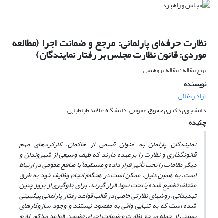
نظارت حرفه‌ای پارلمانی: مرجع و ضمانت‏ اجرا (مطالعه
موردی: قانون نظارت مجلس بر رفتار نمایندگان)
نوع مقاله : مقاله پژوهشی
نویسنده
آزاد رضائی
دانشجوی دکتری حقوق عمومی، دانشگاه علامه طباطبایی
چکیده
نمایندگان پارلمان به عنوان قسمی از حاکمان، کارکردهای مهم
قانونگذاری و نظارت را بر‌عهده دارند که طیف وسیعی از شهروندان و
دیگر مقامات را تحت تأثیر قرار داده و مستقیماً با منافع عمومی در ارتباط
است. به همین دلیل، ممکن است در هنگام انجام وظایف خود به طرق
مختلف تطمیع شده یا تحت نفوذ قرار گیرند. برای جلوگیری از بروز چنین
تهدیداتی، روش‏های نظارتی خاصی در قالب قواعد رفتار پارلمانی پیش‏بینی
شده است که به تنهایی وافی به مقصود نیستند و وجود سازوکارهای
پسینی از جمله مرجع نظارت و ضمانت‏ اجرای تضمین قواعد مذکور لازم