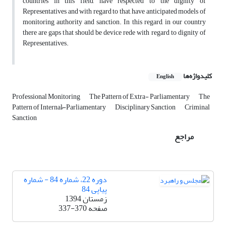
countries in this field, have respected to the dignity of
Representatives and with regard to that, have anticipated models of
monitoring authority and sanction. In this regard, in our country
there are gaps that should be device rede with regard to dignity of
Representatives.
کلیدواژه‌ها
English
Professional Monitoring
The Pattern of Extra- Parliamentary
The
Pattern of Internal-ُParliamentary
Disciplinary Sanction
Criminal
Sanction
مراجع
دوره 22، شماره 84 - شماره
پیاپی 84
زمستان 1394
صفحه
337-370