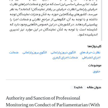
می‏آید. لذا پرسش اساسی این است که مراجع و ضمانت‏ اجراهای نظارت
حرفه‏ای پارلمانی (نظارت حرفه‏ای بر رفتار نمایندگان) کدام‏اند؟ به نظر
می‏رسد، کشورهای پیشگام این حوزه، به شأن و منزلت نمایندگان توجه
داشته و با توجه به آن، الگوهایی از مراجع نظارتی و ضمانت‏ اجرا را
پیش‏بینی کرده‏اند. در کشورمان، در این خصوص خلأ‏هایی وجود دارد که
شایسته است با توجه به شأن نمایندگان در این موارد نیز تدبیری
اندیشیده شود.
کلیدواژه‌ها
نظارت حرف ه‏ای
الگوی درون‌پارلمانی
الگوی برون‌پارلمانی
ضمانت‏
اجرای انضباطی
ضمانت‏ اجرای کیفری
موضوعات
حقوق
عنوان مقاله
English
Authority and Sanction of Professional
Monitoring on Conduct of Parliamentarian (With