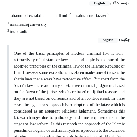
نویسندگان
English
1
2
3
mohammadreza abdian
null null
salman mortazavi
1
imam sadiq university
3
imamsadiq
چکیده
English
One of the basic principles of modern criminal law is non-
retroactivity of substantive laws. This principle is also one of the
accepted principles of the criminal law of the Islamic Republic of
Iran. However, some exceptions have been made؛ one of these is the
sharia laws that always have retroactive effect. But apart from the
Shari'a law, there are many substantive criminal judgments based
on the fatwa of the jurists, which are based on Ijtihad reasons and
they are not based on consensus and often controversial. In these
cases, the legislator's approach is to adopt one of the fataw which is
considered as an apparent religious judgment. Sometimes this
fatawa changes due to pathology and time requirements at the
stages of law reform. In this research, the approach of the Islamic
punishment legislator and Imamiyah jurisprudents to the exclusion
of criminal law based on the Islamic jurisprudence of ijtihadi from