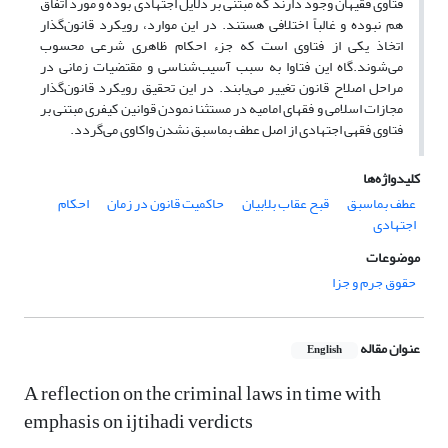
فتاوی فقیهان وجود دارند که مبتنی بر دلایل اجتهادی بوده و مورد اتفاق
هم نبوده و غالباً اختلافی هستند. در این موارد، رویکرد قانون‌گذار
اتخاذ یکی از فتاوی است که جزء احکام ظاهری شرعی محسوب
می‌شوند.گاه این فتاوا به سبب آسیب‌شناسی و مقتضیات زمانی در
مراحل اصلاح قانون تغییر می‌یابند. در این تحقیق رویکرد قانون‌گذار
مجازات اسلامی و فقهای امامیه در مستثنا نمودن قوانین کیفری مبتنی بر
فتاوی فقهی اجتهادی از اصل عطف بماسبق نشدن واکاوی می‌گردد.
کلیدواژه‌ها
عطف بماسبق
قبح عقاب بلابیان
حاکمیت قانون در زمان
احکام
اجتهادی
موضوعات
حقوق جرم و جزا
عنوان مقاله
English
A reflection on the criminal laws in time with
emphasis on ijtihadi verdicts