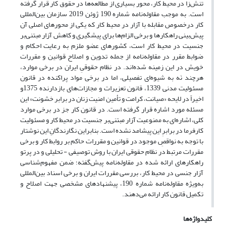
تنش‌زا در محیط کار، محور بسیاری از مطالعه‌ها در حقوق کار قرار گرفته
است. به موجب مقاوله‌نامه شماره 190 ژوئن 2019 سازمان بین‌المللی
کار در‌خصوص مقابله با آزار در محیط کار که یکی از محورهای اصلی آن
پیش‌بینی راهکارها و برخی الزام‌ها برای پیشگیری و کاهش آزار مبتنی‌بر
جنسیت در محیط کار است، کشورهای عضو ملزم به رعایت احکام و
ضوابط مقرر در مقاوله‌نامه از جمله تدوین و اصلاح قوانین و مقررات
خویش در این زمینه شده‌اند. در نظام حقوقیِ ایران در برخی موارد،
هرچند نَه به شیوه‌ای تفصیلی، اما در برخی مواد پراکنده در قانون
مسئولیت مدنی 1339، قانون تعزیرات و مجازات‌‌های بازدارنده 1375و
اخیراً در لایحه «صیانت، کرامت و تأمین امنیت زنان در برابر خشونت» این
مسئله مورد اشاره قرار گرفته است. در قانون کار جز در برخی موارد
کلی، اشاره‌ای به ممنوعیت آزار مبتنی‌بر جنسیت در محیط کار و مسئولیت
کارفرما در برابرِ این پیشامد نشده است. بنابراین نگارندگانِ این نوشتار
با توجه به نواقصِ موجود در قوانین و مقررات حاکم بر روابط کار و برخی
مقررات مرتبط در نظام حقوقی ایران با روش توصیفی - تحلیلی و در پرتو
راهکار‌های ارائه ‌‌شده در مقاوله‌نامه پیش‌‌گفته؛ ضمن مفهوم‌‌شناسی
آزار جنسی در محیط کار، بررسی مقررات ایران و برخی اسناد بین‌‌المللی
به‌‌ویژه مقاوله‌‌نامه شماره 190، پیشنهادهای مشخصی جهت اصلاح و
تکمیل قانون کار ارائه می‌‌دهند.
کلیدواژه‌ها