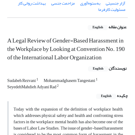
آزار جنسیتی
به‌ستوه‌آوری
مزاحمت جنسی
بهداشت روانی کار
مسئولیت کارفرما
عنوان مقاله
English
A Legal Review of Gender-Based Harassment in
the Workplace by Looking at Convention No. 190
of the International Labor Organization
نویسندگان
English
1
1
Sudabeh Rezvani
Mohammadghasem Tangestani
2
SeyedehMahdieh Adyani Rad
چکیده
English
Today with the expansion of the definition of workplace health,
which addresses physical safety and health and confronting stress
factors in the workplace, mental health has also become one of the
bases of Labor Law Studies. The issue of gender-based harassment
is considered to be the most common form of harassment in the