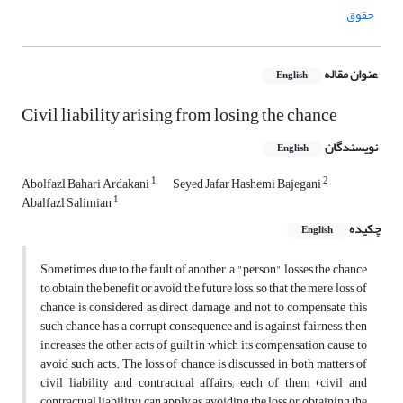
حقوق
عنوان مقاله
English
Civil liability arising from losing the chance
نویسندگان
English
1
2
Abolfazl Bahari Ardakani
Seyed Jafar Hashemi Bajegani
1
Abalfazl Salimian
چکیده
English
Sometimes due to the fault of another, a "person" losses the chance
to obtain the benefit or avoid the future loss, so that the mere loss of
chance is considered as direct damage and not to compensate this
such chance has a corrupt consequence and is against fairness, then
increases the other acts of guilt in which its compensation cause to
avoid such acts. The loss of chance is discussed in both matters of
civil liability and contractual affairs; each of them (civil and
contractual liability) can apply as avoiding the loss or obtaining the