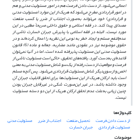
اعمالی می‌شود. از دست دادن فرصت هم در امور مسئولیت مدنی و هم
در امور قراردادی مطرح می‌شود که هر‌یک از این موارد (مسئولیت مدنی
و قراردادی) خود می‌تواند به‌صورت اجتناب از ضرر یا کسب منفعت
مصداق پیدا کند. در فقه اسلامی و حقوق داخلی صریحاً مطلبی در این
مورد نیست. البته در فقه اسلامی با پذیرش جبران خسارت ناشی از
عدم‌النفع مسلم و ایجاد خطر به نوعی این نظریه را اعمال کرده‌اند و در
حقوق موضوعه نیز در عقودی مانند مضاربه، جعاله و ماده (6) قانون
مسئولیت مدنی این مسئولیت پذیرفته شده است، اما در آنها نمی‌توان
قاعده‌ای به‌دست آورد. یافته‌های تحقیق، حاکی است مسئولیت ناشی از
فرصت و موقعیت از دست رفته از یک‌سو شامل مسئولیت مدنی به معنی
اخص و از‌سوی‌دیگر شامل مسئولیت قراردادی می‌شود. پس آنچه مسلم
است باید ارکان هریک از این مسئولیت‌ها برای تحقق قابلیت جبران آن
وجود داشته باشد، در غیر این‌صورت شکی در غیرقابل جبران بودن
چنین زیانی به‌علت عدم تحقق ارکان هریک از این دو دسته مسئولیت
نیست.
کلیدواژه‌ها
از دست دادن فرصت
تحصیل منفعت
اجتناب از ضرر
مسئولیت مدنی
مسئولیت قراردادی
جبران خسارت
موضوعات