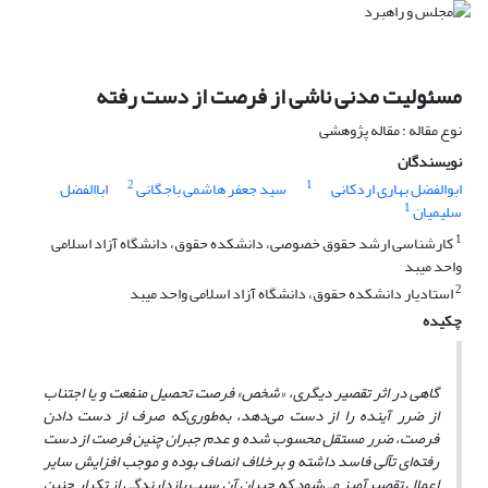
مسئولیت مدنی ناشی از فرصت از دست رفته
نوع مقاله : مقاله پژوهشی
نویسندگان
2
1
ابوالفضل بهاری اردکانی
سید جعفر هاشمی باجگانی
اباالفضل
1
سلیمیان
1
کارشناسی ارشد حقوق خصوصی، دانشکده حقوق، دانشگاه آزاد اسلامی
واحد میبد
2
استادیار دانشکده حقوق، دانشگاه آزاد اسلامی واحد میبد
چکیده
گاهی در اثر تقصیر دیگری، «شخص» فرصت تحصیل منفعت و یا اجتناب
از ضرر آینده را از دست می‌دهد، به‌طوری‌که صرف از دست دادن
فرصت، ضرر مستقل محسوب شده و عدم جبران چنین فرصت از دست
رفته‌ای تآلی فاسد داشته و برخلاف انصاف بوده و موجب افزایش سایر
اعمال تقصیرآمیز می‌شود که جبران آن سبب بازدارندگی از تکرار چنین