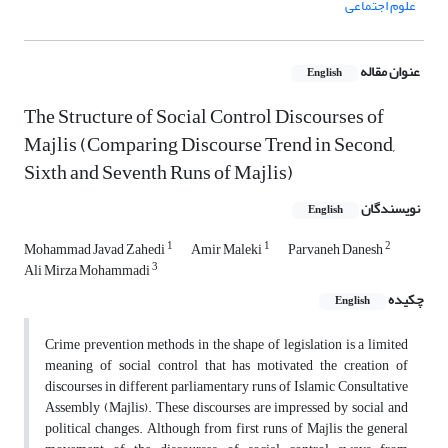
علوم اجتماعی
عنوان مقاله
English
The Structure of Social Control Discourses of
Majlis (Comparing Discourse Trend in Second,
Sixth and Seventh Runs of Majlis)
نویسندگان
English
1
1
2
Mohammad Javad Zahedi
Amir Maleki
Parvaneh Danesh
3
Ali Mirza Mohammadi
چکیده
English
Crime prevention methods in the shape of legislation is a limited
meaning of social control that has motivated the creation of
discourses in different parliamentary runs of Islamic Consultative
Assembly (Majlis). These discourses are impressed by social and
political changes. Although from first runs of Majlis the general