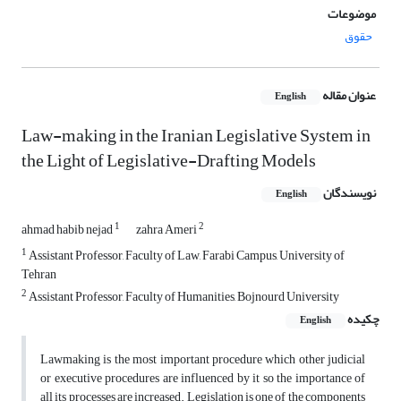
موضوعات
حقوق
عنوان مقاله
English
Law-making in the Iranian Legislative System in
the Light of Legislative-Drafting Models
نویسندگان
English
1
2
ahmad habib nejad
zahra Ameri
1
Assistant Professor, Faculty of Law, Farabi Campus, University of
Tehran
2
Assistant Professor, Faculty of Humanities, Bojnourd University
چکیده
English
Lawmaking is the most important procedure which other judicial
or executive procedures are influenced by it so the importance of
all its processes are increased. Legislation is one of the components