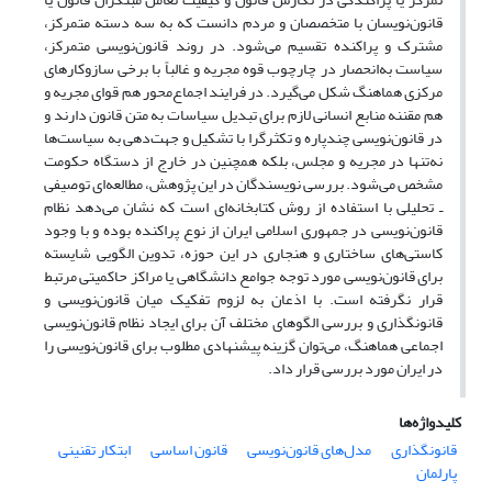
قانون‌نویسان با متخصصان و مردم ‌دانست که به سه دسته متمرکز،
مشترک و پراکنده تقسیم‌ می‌شود. در روند قانون‌نویسی متمرکز،
سیاست به‌انحصار در چارچوب قوه مجریه و غالباً با برخی سازوکار‌ها‌ی
مرکزی هماهنگ شکل می‌گیرد. در فرایند اجماع‌محور هم قوای مجریه و
هم مقننه منابع انسانی لازم برای تبدیل سیاسات به متن قانون دارند و
در قانون‌نویسی چندپاره و تکثرگرا با تشکیل و جهت‌دهی به سیاست‌ها
نه‌تنها در مجریه و مجلس، بلکه همچنین در خارج از دستگاه حکومت
مشخص می‌شود. بررسی نویسندگان در این پژوهش، مطالعه‌ای توصیفی
ـ تحلیلی با استفاده از روش کتابخانه‌ای است که نشان می‌دهد نظام
قانون‌نویسی در جمهوری اسلامی ایران از نوع پراکنده بوده و با وجود
کاستی‌های ساختاری و هنجاری در این حوزه‌، تدوین الگویی شایسته
برای قانون‌نویسی مورد توجه جوامع دانشگاهی یا مراکز حاکمیتی مرتبط
قرار نگرفته است. با اذعان به لزوم تفکیک میان قانون‌نویسی و
قانونگذاری و بررسی الگوهای مختلف آن برای ایجاد نظام قانون‌نویسی
اجماعی هماهنگ، می‌توان گزینه پیشنهادی مطلوب برای قانون‌نویسی را
در ایران مورد بررسی قرار داد.
کلیدواژه‌ها
قانونگذاری
مدل‌های قانون‌نویسی
قانون اساسی
ابتکار تقنینی
پارلمان