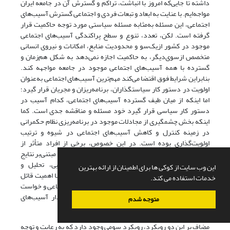
داشته تا جایی‌که امروز با انباشت، تراکم و گسترش آن در جامعه ایران
مواجه‌ایم. با عنایت به ابعاد و تبعات فردی و اجتماعی گسترش آسیب‌های
اجتماعی، این مسئله به‌مثابه مسئله سیاستی مورد توجه حاکمیت قرار
گرفته است. لکن، تعدد، تنوع و سطح پراکندگی آسیب‌های اجتماعی
موجود در کشور از‌یک‌سو و محدودیت منابع، امکانات و نیروی انسانی
متخصص ازسوی‌دیگر، به حاکمیت اجازه نمی‌‌دهد به شکل هم‌زمان و
گسترده با همه آسیب‌های اجتماعی موجود در جامعه مواجهه کند.
بنابراین شرایط فوق اقتضا می‌‌کند مهم‌‌ترین آسیب‌های اجتماعی به‌عنوان
اولویت در دستور کار سیاستگذاران، برنامه‌‌ریزان و مجریان قرار گیرد؛
اما اینکه از میان طیف گسترده آسیب‌های اجتماعی، کدام آسیب در
دستور کار سیاسی قرار گیرد خود مسئله و مناقشه جدی است. کما
اینکه بخش چشمگیری از مجادلات موجود در برنامه‌‌ریزی نظام حکمرانی
در زمینه کنترل و کاهش آسیب‌های اجتماعی در شیوه و ترتیب
اولویت‌‌گذاری‌‌ بوده است. در این ‌خصوص، برخی از افراد متأثر از
رویکردهای واقع‌گرایانه معتقدند دستور کار سیاستی باید مبتنی‌بر نتایج
بررسی متخصصان علوم اجتماعی در زمینه شناسایی، تحلیل و
این وب سایت از کوکی ها برای اطمینان از ارائه بهترین
اولویت‌‌گذاری آسیب‌های اجتماعی باشد. برخی دیگر نیز با اهمیت قائل
خدمات استفاده می کند.
شدن برای دیدگاه مردم در تعیین مسائل و مشکلات اجتماعی و خواست
آنها برای تغییر این شرایط، معتقدند مصادیق اولویت‌‌دار آسیب‌های
متوجه شدم
اجتماعی را باید مردم تعیین کنند.
مضاف بر این دو رویکرد، رویکرد سومی وجود دارد که به رعایت و توجه