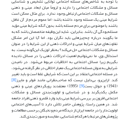
با توجه به شاخص‌های مسئله اجتماعی توانایی تشخیص و شناسایی
مسائل و مشکلات اجتماعی را دارند و لزوماً میان ابعاد عینی و ذهنی
مسائل و مشکلات اجتماعی ارتباطی وجود ندارد. برای مثال ممکن است
شرایط عینی یک مسئله وجود داشته باشد؛ اما عموم مردم از آن غافل
باشند یا موضوعی برای مردم مسئله باشد بدون آنکه شرایط عینی مؤید
مسئله‌بودگی آن باشد. بنابراین، شاید این وظیفه متخصصان باشد که به
ما بگویند درباره چه‌چیزهایی باید نگران بود. اما آیا این امر مشکل
تفاوت‌های میان شرایط عینی و ادراکات ذهنی از این شرایط را در عنوان
مسائل و مشکلات اجتماعی حل می‌کند؟ به‌نظر لوزیک این‌گونه نیست. به
استدلال وی، ما نمی‌توانیم اهمیت ادراکات ذهنی را در مسائل نادیده
بگیریم زیرا مسائل اجتماعی به اخلاقیات مربوط می‌‌شود. در نامیدن
شرایطی به‌عنوان مسئله اجتماعی یک معیار اخلاقی در نظر گرفته می‌شود،
در مسئله اجتماعی اعتقاد بر این است که شرایطی غلط است و باید تغییر
کند. ازاین‌رو، بی‌دلیل نیست که صاحب‌نظرانی مانند فولر و مایرز
[8]
(1941) و جوئل بست
[9]
(1995) معتقدند رویکردهای عینی و ذهنی
مکمل یکدیگرند و در شناسایی و اولویت‌بندی مسائل و مشکلات
اجتماعی افزون بر بررسی شرایط عینی باید وارد قلمرو ذهنی افراد جامعه
شد. در همین راستا، پژوهش حاضر تلاش دارد تا آسیب‌های اجتماعی
اولویت‌دار را در جامعه ایران از دیدگاه مردم و نخبگان برحسب مطالعات و
پژوهش‌‌های مرتبط با هرکدام شناسایی، مقایسه و صورت‌بندی کند.