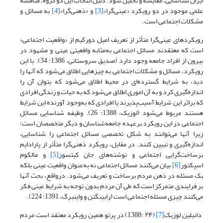
ایران شناسایی، مقایسه و تحلیل شود. دلیل انتخاب این دو گروه، مناقشه
علمی موجود در دو رویکرد «عینی‌‌گرا»
[3]
و «ذهنی‌‌گرا»
[4]
به مسائل و
مشکلات اجتماعی است.
رویکردهای عینی‌‌گرا متأثر از تعریف امیل دورکیم از «واقعیت اجتماعی»
است که معتقدند مسائل اجتماعی به‌مثابه واقعیتی عینی و مشهود در
بیرون از افراد جامعه وجود دارد (صدیق سروستانی، 1386: 34). با این
رویکرد، مسائل و مشکلات اجتماعی به چیزهایی اطلاق می‌‌شود که آنها را
دید، به شرایط گسترده‌‌ای در محیط اطلاق می‌‌شود که بتوان آن را
اندازه‌‌گیری کرد و به آن اموری اطلاق می‌‌شود که به حیات و زندگی افرادی
که براثر این شرایط آسیب‌‌پذیرند یا افرادی که به‌وجود آورنده این شرایط
هستند مربوط می‌‌شود (لوزیک، 1388: 26). وظیفه شناسایی مسائل
اجتماعی در این رویکرد برعهده جامعه‌‌شناسان و دیگر متخصصان است؛
زیرا آنها می‌‌توانند به شکل تخصصی مسائل اجتماعی را شناسایی،
اندازه‌‌گیری و تبیین کنند. در مقابل، رویکرد ذهنی‌‌گرا متأثر از پارادایم
برساخت‌گرایی اجتماعی و نوشته‌های جان کیتسوز
[5]
و مالکوم
اسپکتور
[6]
بیان می‌کنند مسائل اجتماعی نه به‌عنوان واقعیت عینی بلکه
یک مسئله در ذهن مردم برساخت و تعریف می‌‌شود. در‌واقع، بحث آنها
بر فرایندی متمرکز است که طی آن مردم بدون توجه به شرایط عینی فکر
می‌‌کنند چیزی مسئله اجتماعی است (رابینگتن و واینبرگ، 1391: 224).
دانیلین لوزیک
[7]
(۲۴ :1388) در پرتو همین رویکرد معتقد است مردم