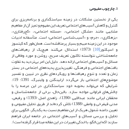
۱. چارچوب مفهومی
یکی از نخستین مشکلات در زمینه سیاستگذاری و برنامه‌ریزی برای
کنترل و کاهش آسیب‌های اجتماعی تعریف این مفهوم و تمیز آن از مفاهیم
مشابهی مانند «مشکل اجتماعی»، «مسئله اجتماعی»، «کج‌رفتاری»،
«بزهکاری»، «جرم» و «آسیب‌‌شناسی اجتماعی» است. متأسفانه ادبیات
موجود در این زمینه مبهم و بسیار پرمناقشه است. همان‌طور که کیتسوز
و اسپکتور
[10]
(1973) استدلال می‌‌کنند هیچ‌یک از رهیافت‌های
جامعه‌شناختی نتوانسته تاکنون تعریف صریح، روشن و مورد وفاقی از
مسائل و آسیب‌های اجتماعی ارائه دهد. دلیل این امر بی‌‌تردید به تفاوت
بافت‌‌های اجتماعی و فرهنگی، تغییرپذیری پدیده‌های اجتماعی در بستر
زمان و تعدد و تنوع رهیافت‌‌ها و رویکردهای نظری در تبیین و تفسیر
موضوع‌های اجتماعی باز می‌گردد (رابینگتن و واینبرگ، 1391: 19).
شرایطی که می‌تواند به‌نوبه خود سیاستگذاری در این عرصه را با
چالش‌های فراوانی مواجه سازد. با‌این‌حال، برخی از جامعه‌شناسان و
محققان ایرانی مانند عبداللهی (1390)، زاهدی اصل (1393) و رفیعی،
مدنی قهفرخی و وامقی (1388) تلاش کرده‌‌اند از طریق تحلیل مفهومی و
تعیین دامنه شمول هر‌یک از این مفاهیم نسبت به یکدیگر، الگویی برای
تحلیل و بررسی مسائل و آسیب‌های اجتماعی در جامعه ایران فراهم
سازند (که این الگو، با اندکی تغییرات در این مقاله مبنا قرار گرفته است).