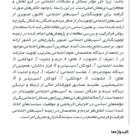
باشد؛ زیرا حل مؤثر مسائل و مشکلات اجتماعی در گرو تعامل و
هم
افزایی ذی
نفعان اصلی است. در این راستا، با وجود تلاش
های صورت
گرفته برای اولویت
گذاری آسیب‌های اجتماعی، تاکنون تصویری از
آسیب‌های اجتماعی اولویت
دار از منظر مردم و نخبگان به شکل یکپارچه
ارائه نشده است. بر همین اساس، در این مقاله تلاش شد تا با استفاده از
روش فراترکیب و بررسی مطالعات و پژوهش
های انجام شده در زمینه
اولویت‌گذاری آسیب‌های اجتماعی، تصویر یکپارچه‌ای در کشور ارائه
شود. برحسب نتایج به‌دست‌ آمده، مهم‌ترین آسیب‌های اجتماعی موجود
در جامعه از دیدگاه متخصصان علوم اجتماعی به‌ترتیب اولویت عبارتند
از: 1. اعتیاد؛ 2. خشونت؛ 3. طلاق؛ 4. جرم و جنایت؛ 5. خودکشی؛ 6.
مفاسد اجتماعی؛ 7. کودکان آسیب‌پذیر و 8. فرار دختران؛ همچنین از
دیدگاه عموم مردم: 1. مفاسد اجتماعی؛ 2. اعتیاد؛ 3. جرم و جنایت؛ 4.
طلاق؛ 5. خشونت؛ 6. خودکشی؛ 7. کودکان آسیب
پذیر و 8.
حاشیه
نشینی. مقایسه مصادیق فوق‌الذکر حاکی از ارتباط و نزدیکی
دیدگاه مردم و نخبگان نسبت به آسیب‌های اجتماعی اولویت
دار در
جامعه است. ازآنجا‌‌که اتفاق‌نظر ذی
نفعان پیرامون مسائل اجتماعی یکی از
مؤلفه
های اساسی در افزایش اثربخشی و موفقیت سیاست
های اتخاذ
شده است؛ اتفاق‌نظر مردم و متخصصان در زمینه آسیب‌های اجتماعی
ظرفیت و فرصتی مغتنم در دست سیاستگذاران و مجریان امر است.
کلیدواژه‌ها