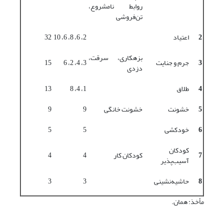
روابط نامشروع،
تن‌فروشی
2
اعتیاد
2، 6، 8، 6، 10
32
بزهکاری، سرقت،
3
جرم و جنایت
3، 4، 2، 6
15
دزدی
4
طلاق
1، 4، 8
13
5
خشونت
خشونت خانگی
9
9
6
خودکشی
5
5
کودکان
7
کودکان کار
4
4
آسیب‌‌پذیر
8
حاشیه‌‌نشینی
3
3
مأخذ: همان.