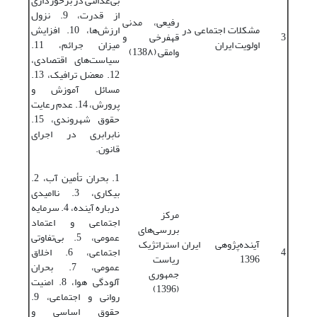
بی‌عدالتی در برخورداری
از قدرت، 9. نزول
رفیعی، مدنی
مشکلات اجتماعی در
ارزش‌‌ها، 10. افزایش
3
قهفرخی و
اولویت ایران
میزان جرائم، 11.
وامقی (138۸)
سیاست‌های اقتصادی،
12. معضل ترافیک، 13.
مسائل آموزش و
پرورش، 14. عدم رعایت
حقوق شهروندی، 15.
نابرابری در اجرای
قانون.
1. بحران تأمین آب، 2.
بیکاری، 3. ناامیدی
درباره آینده، 4. سرمایه
مرکز
اجتماعی و اعتماد
بررسی‌‌های
عمومی، 5. بی‌تفاوتی
آینده‌پژوهی ایران
استراتژیک
4
اجتماعی، 6. اخلاق
1396
ریاست
عمومی، 7. بحران
جمهوری
آلودگی هوا، 8. امنیت
(1396)
روانی و اجتماعی، 9.
حقوق اساسی و