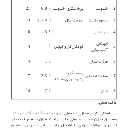
2
خشونت
پرخاشگری، خشونت
7، 8، 6
21
3
جرم و جنایت
سرقت، قتل
6، 4، 1، 2
13
4
خودکشی
5، 3
8
کودکان
5
کودکان کار و خیابان
4
4
آسیب‌‌پذیر
6
فرار دختران
3، 1
4
روسپیگری،
7
مفاسد اجتماعی
2، 3، 2
7
رشوه‌‌خواری، فحشا
8
طلاق
7، 7
14
مأخذ: همان.
در راستای یکپارچه‌‌سازی داده‌‌های مربوط به دیدگاه نخبگان، در ابتدا
مصادیق قابل‌ترکیب آسیب‌های اجتماعی تحت عنوان مفاهیم با یکدیگر
ادغام و مقولات عام‌‌تری را تشکیل داد‌‌. در این خصوص، مفاهیم