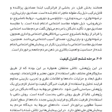
همانند بخش قبل، در بخشی از فراترکیب ابتدا مصادیق پراکنده و
قابل‌ترکیب ذیل یک مقوله عام‌‌تر ادغام شده است. مصادیق «پارتی‌‌بازی»،
«رشوه‌‌خواری»، «بی‌‌بندو‌باری»، «چاپلوسی و دورویی»، «روابط نامشروع» و
«تن‌فروشی» ذیل مقوله مفاسد اجتماعی ادغام شده‌‌ است. با مقایسه
مصادیق مورد تأکید نخبگان با مردم می‌توان گفت مردم مفاسد اجتماعی
را فراتر از روابط نامشروع جنسی، بی‌‌اخلاقی‌‌های اجتماعی و اداری همچون
«رشوه‌‌خواری» و «پارتی‌‌بازی» مصداق آسیب اجتماعی می‌‌دانند. همچنین،
مصادیق مفاسد اجتماعی با بیشترین تکرار در پیمایش‌‌های اجتماعی انجام
شده از حساسیت و اهمیت بالاتری در ذهن مردم جامعه برخوردار است.
۲-۶. مرحله ششم: کنترل کیفیت
در این پژوهش، تلاش محققان همواره بر این بوده که از طریق
سازوکارهای مختلف نظیر استفاده از متون معتبر و قابل‌اعتماد، توصیف
دقیق ابعاد و جزئیات داده‌‌ها و اطلاعات نظری و تجربی، بازبینی مداوم
فرایند تحلیل و استفاده از ظرفیت خبرگان کیفیت و اعتبار لازم برای یک
پژوهش سیاستی تأمین شود. داده‌‌های مربوط به دیدگاه نخبگان در این
پژوهش غالباً از طریق روش دلفی به‌دست آمده است. روش دلفی با
استفاده از ظرفیت نخبگان و فرایند بازبینی مجدد داده‌‌ها از سطح اعتبار
نسبتاً مطلوبی برخوردار است. داده‌‌های مربوط به دیدگاه مردم به
پیمایش‌‌های ملی تعلق دارد. در این پیمایش‌‌ها نیز تلاش شده با استفاده