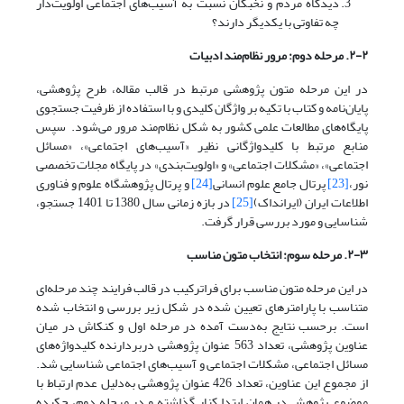
دیدگاه مردم و نخبگان نسبت به آسیب‌های اجتماعی اولویت‌‌دار
چه تفاوتی با یکدیگر دارند؟
۲-۲. مرحله دوم: مرور نظام‌مند ادبیات
در این مرحله متون پژوهشی مرتبط در قالب مقاله، طرح پژوهشی،
پایان‌‌نامه و کتاب با تکیه بر واژگان کلیدی و با استفاده از ظرفیت جستجوی
پایگاه‌‌های مطالعات علمی کشور به شکل نظام‌مند مرور می‌‌شود. سپس
منابع مرتبط با کلید‌واژگانی نظیر «آسیب‌های اجتماعی»، «مسائل
اجتماعی»، «مشکلات اجتماعی» و «اولویت‌‌بندی» در پایگاه‌‌ مجلات تخصصی
نور،
[23]
پرتال جامع علوم انسانی
[24]
و پرتال پژوهشگاه علوم و فناوری
اطلاعات ایران (ایرانداک)
[25]
در بازه زمانی سال 1380 تا 1401 جستجو،
شناسایی و مورد بررسی قرار گرفت.
۲-۳. مرحله سوم: انتخاب متون مناسب
در این مرحله متون مناسب برای فراترکیب در قالب فرایند چند مرحله‌‌ای
متناسب با پارامترهای تعیین شده در شکل زیر بررسی و انتخاب شده
است. برحسب نتایج به‌دست آمده در مرحله اول و کنکاش در میان
عناوین پژوهشی، تعداد 563 عنوان پژوهشی دربردارنده کلید‌واژه‌‌های
مسائل اجتماعی، مشکلات اجتماعی و آسیب‌های اجتماعی شناسایی شد.
از مجموع این عناوین، تعداد 426 عنوان پژوهشی به‌دلیل عدم ارتباط با
موضوع پژوهش در همان ابتدا کنار گذاشته و در مرحله دوم، چکیده