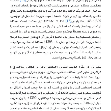
جمعی می‌‌توان کاری در مورد آن انجام داد». کوران و رنزتی
[16]
(2000)
معتقدند مسئله اجتماعی وضعیتی است که به‌دلیل عوامل ایجاد شده در
ساختار اجتماعی یک جامعه به‌وجود می‌‌آید و به‌طور نظام‌‌مند به بخش‌‌های
خاصی با تعداد زیادی از افراد جامعه آسیب می‌‌زند (به نقل از عیوضی،
1399: 43). مشونیس
[17]
(۲۰-۲۱ :۱۳۹۵) نیز معتقد است مسئله
اجتماعی وضعیتی است که آسایش برخی از مردم یا همه مردم جامعه را
به هم می‌‌زند و معمولاً موضوع بحث عمومی است؛ علاوه بر این، با آسیب
رساندن مستقیم به انسان یا با محدود کردن آزادی عمل انسان به مردم
لطمه می‌‌زند. از نظر زاهدی اصل (۱۹ :1393) مسئله اجتماعی، موقعیت،
وضعیت یا شرایطی است مؤثر بر بخش زیادی از اعضای یک جامعه که از
منظر آنها، منشأ سختی و محدودیت در عرصه‌‌های زندگی برای آنها و
در‌عین‌حال قابل اصلاح و بهبودی است.
بنابراین در نگاه جدید، مسائل اجتماعی ناظر بر عوامل ساختاری و
فرافردی نظیر فقر، شکاف طبقاتی، بیکاری، تورم، بحران محیط زیست و
غیره است که شرایط سخت و دشواری را بر افراد جامعه تحمیل می‌‌کند و
در بستر زمان و در شرایطی می‌‌تواند به آسیب‌‌دیدگی افراد منجر شود.
آسیب‌‌ اجتماعی کنش یا رفتاری است که در چارچوب اصول اخلاقی و
قواعد رسمی و غیررسمی جامعه قرار نمی‌‌گیرد و در‌نتیجه با منع قانونی یا
قبح اخلاقی و اجتماعی رو‌به‌رو می‌‌شود (عبداللهی، 1390). با این تعریف
مواردی مانند سوء‌مصرف مواد مخدر، طلاق، فرار از منزل، خودکشی،
کودکان خیابان و غیره همگی مصادیقی از آسیب اجتماعی هستند (زاهدی