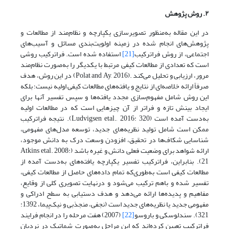
۲. روش پژوهش
در این مقاله به‌منظور تصویرسازی یکپارچه و نظام‌‌مند از مطالعات و
پژوهش‌‌های انجام شده در زمینه اولویت‌‌بندی مسائل و آسیب‌های
اجتماعی، از روش فراترکیب
[21]
استفاده شده است. فراترکیب روشی
است که تعدادی از مطالعات کیفی مرتبط با یکدیگر را به‌صورت نظام‌‌مند
مرور، ارزیابی و تحلیل می‌‌کند .(Polat and Ay, 2016) در این روش، هدف
صرفاً ارائه خلاصه‌ای از نتایج و یافته‌های مطالعات کیفی اولیه نیست؛ بلکه
این روش شامل مفهوم‌سازی مجدد یافته‌ها و سپس تفسیر آنها برای
ایجاد بینش‌ تازه و فراتر از آن‌ چیزهایی است که در مطالعات اولیه
به‌دست آمده است (Ludvigsen etal., 2016: 320). نتیجه فراترکیب
ممکن است شامل تولید نظریه‌های جدید، توسعه مدل‌های مفهومی،
شناسایی شکاف‌ها در تحقیق، افزودن وسعت درک به دانش موجود،
ارائه شواهد برای وضعیت فعلی دانش و غیره باشد (Atkins etal. 2008:
21). بنابراین، فراترکیب تفسیر یکپارچه یافته‌‌های به‌دست آمده از
مطالعات کیفی است به‌طوری‌که تمام داده‌‌های حاصل از مطالعات کیفی،
تفسیر شده و باهم ترکیب می‌‌شود و درنهایت تصویری کلی از وقایع،
مفاهیم و پدیده‌‌ها ارائه می‌‌دهد و هدف دستیابی به سطح ادراکی و
مفهومی جدید یا نظریه‌‌های جدید است (نجفی، منجذبی و نیک‌پیما، 1392:
321). سندلوسکی و باروسو
[22]
(2007) هفت مرحله را در انجام فرایند
فراترکیب تعیین کرده‌‌اند که این مراحل به‌صورت شماتیک در نردبان