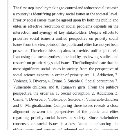
The first step in policymaking to control and reduce social issues in
a country is identifying priority social issues at the societal level.
Priority social issues must be agreed upon by both the public and
elites, as effective resolution of social problems depends on the
interaction and synergy of key stakeholders. Despite efforts to
prioritize social issues, a unified perspective on priority social
issues from the viewpoints of the public and elites has not yet been
presented. Therefore, this study aims to provide a unified picture in
Iran using the meta-synthesis method by reviewing studies and
research on prioritizing social issues. The findings indicate that the
most significant social issues in society, from the perspective of
social science experts, in order of priority, are: 1. Addiction; 2.
Violence; 3. Divorce; 4. Crime; 5. Suicide; 6. Social corruption; 7.
Vulnerable children; and 8. Runaway girls. From the public's
perspective, the order is: 1. Social corruption; 2. Addiction; 3.
Crime; 4. Divorce; 5. Violence; 6. Suicide; 7. Vulnerable children;
and 8. Marginalization. Comparing these issues reveals a close
alignment between the perspectives of the public and elites
regarding priority social issues in society. Since stakeholder
consensus on social issues is a key factor in enhancing the
effectiveness and success of adopted policies, the agreement