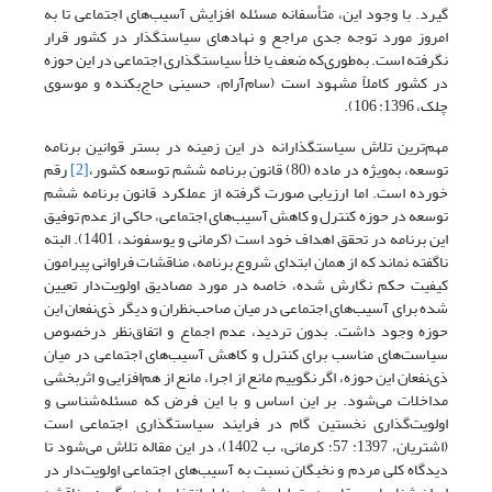
گیرد. با وجود این، متأسفانه مسئله افزایش آسیب‌های اجتماعی تا به
امروز مورد توجه جدی مراجع و نهادهای سیاستگذار در کشور قرار
نگرفته است. به‌طوری‌که ضعف یا خلأ سیاستگذاری اجتماعی در این حوزه
در کشور کاملاً مشهود است (سام‌‌آرام، حسینی حاج‌بکنده و موسوی
چلک، 1396: 106).
مهم‌‌ترین تلاش سیاستگذارانه در این زمینه در بستر قوانین برنامه
توسعه، به‌ویژه در ماده (80) قانون برنامه ششم توسعه کشور،
[2]
رقم
خورده است. اما ارزیابی صورت گرفته از عملکرد قانون برنامه ششم
توسعه در حوزه کنترل و کاهش آسیب‌های اجتماعی، حاکی از عدم توفیق
این برنامه در تحقق اهداف خود است (کرمانی و یوسفوند، 1401). البته
ناگفته نماند که از همان ابتدای شروع برنامه، مناقشات فراوانی پیرامون
کیفیت حکم نگارش شده، خاصه در مورد مصادیق اولویت‌‌دار تعیین
شده برای آسیب‌های اجتماعی در میان صاحب‌‌نظران و دیگر ذی‌‌نفعان این
حوزه وجود داشت. بدون تردید، عدم اجماع و اتفاق‌نظر درخصوص
سیاست‌‌های مناسب برای کنترل و کاهش آسیب‌های اجتماعی در میان
ذی‌‌نفعان این حوزه، اگر نگوییم مانع از اجرا، مانع از هم‌‌افزایی و اثربخشی
مداخلات می‌‌شود. بر این اساس و با این فرض که مسئله‌‌شناسی و
اولویت‌‌گذاری نخستین گام در فرایند سیاستگذاری اجتماعی است
(اشتریان، 1397: 57؛ کرمانی، ب 1402)، در این مقاله تلاش می‌شود تا
دیدگاه کلی مردم و نخبگان نسبت به آسیب‌های اجتماعی اولویت‌‌دار در