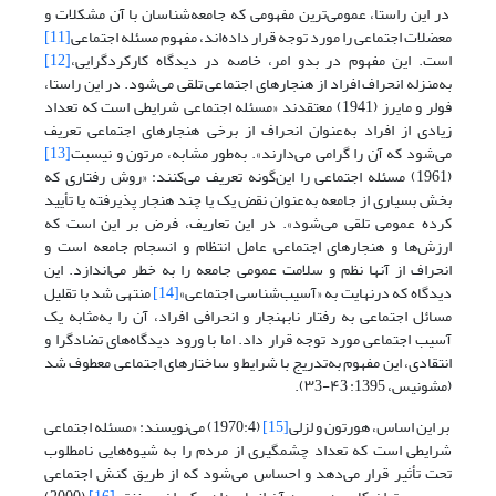
در این راستا، عمومی‌‌ترین مفهومی که جامعه‌‌شناسان با آن مشکلات و
معضلات اجتماعی را مورد توجه قرار داده‌‌اند، مفهوم مسئله اجتماعی
[11]
است. این مفهوم در بدو امر، خاصه در دیدگاه کارکردگرایی،
[12]
به‌منزله انحراف افراد از هنجارهای اجتماعی تلقی می‌شود. در این راستا،
فولر و مایرز (1941) معتقدند «مسئله اجتماعی شرایطی است که تعداد
زیادی از افراد به‌عنوان انحراف از برخی هنجارهای اجتماعی تعریف
می‌‌‌شود که آن را گرامی می‌دارند». به‌طور مشابه، مرتون و نیسبت
[13]
(1961) مسئله اجتماعی را این‌گونه تعریف می‌کنند: «روش رفتاری که
بخش بسیاری از جامعه به‌عنوان نقض یک یا چند هنجار پذیرفته یا تأیید
کرده عمومی تلقی می‌شود». در این تعاریف، فرض بر این است که
ارزش‌‌ها و هنجارهای اجتماعی عامل انتظام و انسجام جامعه است و
انحراف از آنها نظم و سلامت عمومی جامعه را به خطر می‌‌اندازد. این
دیدگاه که درنهایت به «آسیب‌‌شناسی اجتماعی»
[14]
منتهی شد با تقلیل
مسائل اجتماعی به رفتار نابهنجار و انحرافی افراد، آن را به‌مثابه یک
آسیب اجتماعی مورد توجه قرار داد. اما با ورود دیدگاه‌‌های تضادگرا و
انتقادی، این مفهوم به‌تدریج با شرایط و ساختارهای اجتماعی معطوف شد
(مشونیس، 1395: ۴3-۳3).
بر این اساس، هورتون و لزلی
[15]
(1970:4) می‌‌نویسند: «مسئله اجتماعی
شرایطی است که تعداد چشمگیری از مردم را به شیوه‌‌هایی نامطلوب
تحت تأثیر قرار می‌‌دهد و احساس می‌‌شود که از طریق کنش اجتماعی