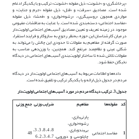
«پرخاشگری» و «خشونت» ذیل مقوله «خشونت» ترکیب و با یکدیگر ادغام
شده است. مصادیق «سرقت» و «قتل» ذیل مقوله «جرم و جنایت» و
مواردی همچون «روسپیگری»، «رشوه‌‌خواری» و «فحشا» ذیل مقوله
«مفاسد اجتماعی» دسته‌بندی شده است. با عنایت به مناقشات مفهومی
موجود در زمینه تعریف و تعیین مصادیق آسیب‌های اجتماعی اولویت‌‌دار
در میان کارشناسان این حوزه، به‌نظر رجوع به سازوکار و فرایند استقراء
صورت گرفته از مفاهیم به مقولات تا حدودی این چالش را می‌‌تواند به
شکلی عینی و نظام‌‌مند مرتفع کند. همچنین، با وزن‌‌دهی مناسب به
مقولات تلاش شده تا ساختار اولویت‌‌بندی آسیب‌های اجتماعی در دیدگاه
نخبگان حفظ شود.
داده‌‌ها و اطلاعات مربوط به آسیب‌های اجتماعی اولویت‌‌دار در دیدگاه
مردم در جدول ذیل ارائه و با یکدیگر ترکیب و تلفیق شده است.
جدول 3. ترکیب دیدگاه مردم در مورد آسیب‌های اجتماعی اولویت
دار
کد
مقوله
ها
مفاهیم
ضرایب وزنی
جمع وزنی
پارتی‌‌بازی،
رشوه‌‌خواری،
بی‌‌بندوباری،
8، 4، 8، 3، 3،
1
مفاسد اجتماعی
48
چاپلوسی و دورویی،
7، 4، 3، 2، 6