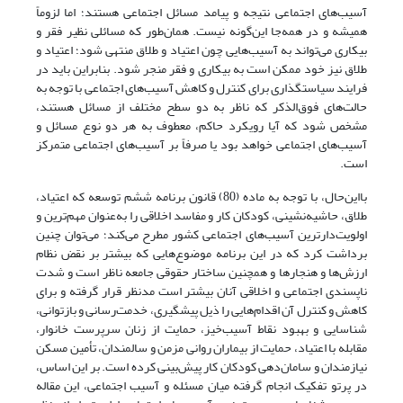
آسیب‌های اجتماعی نتیجه و پیامد مسائل اجتماعی هستند؛ اما لزوماً
همیشه و در همه‌جا این‌گونه نیست. همان‌‌طور که مسائلی نظیر فقر و
بیکاری می‌‌تواند به آسیب‌هایی چون اعتیاد و طلاق منتهی شود؛ اعتیاد و
طلاق نیز خود ممکن است به بیکاری و فقر منجر شود. بنابراین باید در
فرایند سیاستگذاری برای کنترل و کاهش آسیب‌های اجتماعی با توجه به
حالت‌‌های فوق‌الذکر که ناظر به دو سطح مختلف از مسائل هستند،
مشخص شود که آیا رویکرد حاکم، معطوف به هر دو نوع مسائل و
آسیب‌های اجتماعی خواهد بود یا صرفاً بر آسیب‌های اجتماعی متمرکز
است.
با‌این‌حال، با توجه به ماده (80) قانون برنامه ششم توسعه که اعتیاد،
طلاق، حاشیه‌نشینی، کودکان کار و مفاسد اخلاقی را به‌عنوان مهم‌ترین و
اولویت‌دارترین آسیب‌های اجتماعی کشور مطرح می‌‌کند؛ می‌توان چنین
برداشت کرد که در این برنامه موضوع‌هایی که بیشتر بر نقض نظام
ارزش‌ها و هنجارها و همچنین ساختار حقوقی جامعه ناظر است و شدت
ناپسندی اجتماعی و اخلاقی آنان بیشتر است مد‌نظر قرار گرفته و برای
کاهش و کنترل آن اقدام‌هایی را ذیل پیشگیری، خدمت‌رسانی و بازتوانی،
شناسایی و بهبود نقاط آسیب‌خیز، حمایت از زنان سرپرست خانوار،
مقابله با اعتیاد، حمایت از بیماران روانی مزمن و سالمندان، تأمین مسکن
نیازمندان و سامان‌دهی کودکان کار پیش‌بینی کرده است. بر این اساس،
در پرتو تفکیک انجام گرفته میان مسئله و آسیب اجتماعی، این مقاله