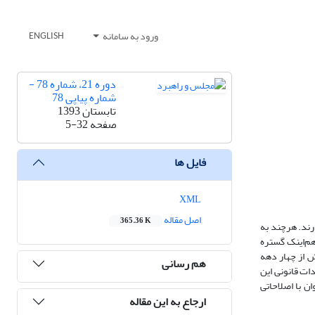
ورود به سامانه
ENGLISH
دوره 21، شماره 78 -
شماره پیاپی 78
تابستان 1393
صفحه
5-32
فایل ها
XML
اصل مقاله
365.36 K
رند. هرچند به
م‌اینک گستره
یش از چهار دهه
هم رسانی
ات قانونی این
توان با اصلاحاتی
ارجاع به این مقاله