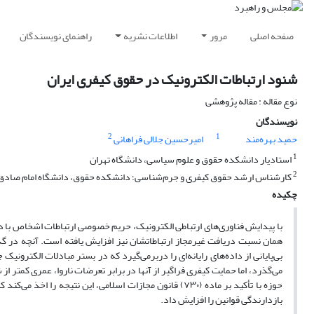
صفحه اصلی
مرور
اطلاعات نشریه
راهنمای نویسندگان
شنود ارتباطات الکترونیک در حقوق کیفری ایران
نوع مقاله : مقاله پژوهشی
نویسندگان
2
1
حمید بهره‌مند
امیرحسین جلالی فراهانی
1
استادیار دانشکده حقوق و علوم سیاسی، دانشگاه تهران
2
کارشناس ارشد حقوق کیفری و جرم‌شناسی؛ دانشکده حقوق، دانشگاه امام صادق 
چکیده
با پیدایش فناوری‌های ارتباطی الکترونیک، حریم خصوصی ارتباطات اشخاص با دگر
همان نسبت دریافت غیرمجاز ارتباطاتشان نیز افزایش یافته است. آنچه در 
بی‌پایانی از داده‌های رایانه‌ای را دربرمی‌گیرد که در بستر مبادلات الکترون
می‌گذرد، اما حمایت کیفری فراگیر از آنها در برابر تعرضات ناروا، عمری کمت
حوزه با تأکید بر ماده (۷۳۰) قانون مجازات اسلامی، این نتی
بازدارندگی قوانین را افزایش داد.