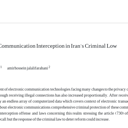
Communication Interception in Iran's Criminal Low
1
2
d
amirhossein jalalifarahani
ent of electronic communication technologies, facing many changes to the privacy
ough receiving illegal connections has also increased proportionally. After recei
dy an endless array of computerized data which covers context of electronic trans
bout electronic communications, comprehensive criminal protection of these commun
nterception offense, and laws concerning this realm, stressing the article (730) o
call, but the response of the criminal law to deter reform could increase.