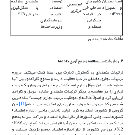
امیراحمدیان
کشورهای
توسعه
منطقه‌ای سازنده
اوراسیای
و نصیرزاد
ساحلی خزر
اقتصاد،
با شکل‌گیری
مرکزی
(۱۳۹۷)
در فرایند
تجارت،
تدریجی FTA
همگرایی
سرمایه‌گذاری
منطقه‌ای
و زیرساخت‌ها
مأخذ:
یافته‌های تحقیق.
۲. روش‌شناسی مطالعه و جمع
آوری داده‌ها
ترتیبات منطقه‌ای به گسترش تجارت بین اعضا کمک می‌کند. امروزه
ترتیبات تجاری مختلفی در دنیا فعالیت دارند و سطوح کارآمدی بین آنها
متفاوت است. این سؤال مطرح است که در چه شرایطی می‌توان یک ترتیب
تجاری را در مقایسه با دیگر ترتیبات منطقه‌ای مشابه، موفق و کارآمد
ارزیابی کرد و اصولاً ملاک‌های موفقیت ترتیب تجاری چیست؟ ساده‌ترین
شاخصی که می‌توان به‌عنوان معیاری برای امکان‌سنجی ادغام
[11]
بین
گروهی از کشورها استفاده کرد، تولید ناخالص داخلی (اندازه اقتصاد)
کشورهاست. وقتی کشورها از نظر اندازه اقتصاد و درآمد سرانه به‌هم
نزدیک‌تر باشند، امکان تجارت بین آنها افزایش می‌یابد (هیلپمن، 198۴:
812). درواقع کشورها از نظر اندازه اقتصاد به‌هم نزدیک هستند و