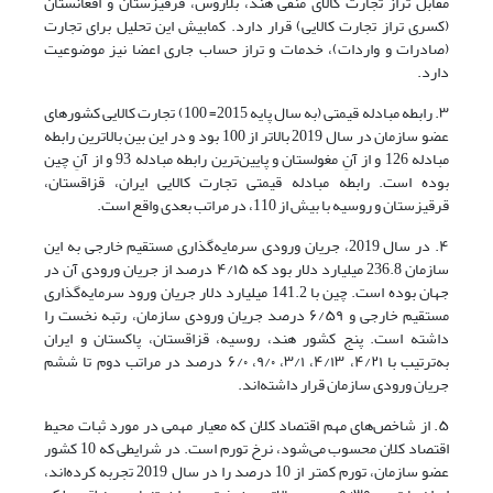
مقابل تراز تجارت کالای منفی هند، بلاروس، قرقیزستان و افغانستان
(کسری تراز تجارت کالایی) قرار دارد. کمابیش این تحلیل برای تجارت
(صادرات و واردات)، خدمات و تراز حساب‌ جاری اعضا نیز موضوعیت
دارد.
۳. رابطه مبادله قیمتی (به سال پایه 2015= 100) تجارت کالایی کشورهای
عضو سازمان در سال 2019 بالاتر از 100 بود و در این بین بالاترین رابطه
مبادله 126 و از آنِ مغولستان و پایین‌ترین رابطه مبادله 93 و از آنِ چین
بوده است. رابطه مبادله قیمتی تجارت کالایی ایران، قزاقستان،
قرقیزستان و روسیه با بیش از 110، در مراتب بعدی واقع است.
۴. در سال 2019، جریان ورودی سرمایه‌گذاری مستقیم خارجی به این
سازمان 236.8 میلیارد دلار بود که ۴/۱۵ درصد از جریان ورودی آن در
جهان بوده است. چین با 141.2 میلیارد دلار جریان ورود سرمایه‌گذاری
مستقیم خارجی و ۶/۵۹ درصد جریان ورودی سازمان، رتبه نخست را
داشته است. پنج کشور هند، روسیه، قزاقستان، پاکستان و ایران
به‌ترتیب با ۴/۲۱، ۴/۱۳، ۳/۱، ۹/۰، ۶/۰ درصد در مراتب دوم تا ششم
جریان ورودی سازمان قرار داشته‌اند.
۵. از شاخص‌های مهم اقتصاد کلان که معیار مهمی در مورد ثبات محیط
اقتصاد کلان محسوب می‌شود، نرخ تورم است. در شرایطی که 10 کشور
عضو سازمان، تورم کمتر از 10 درصد را در سال 2019 تجربه کرده‌اند،