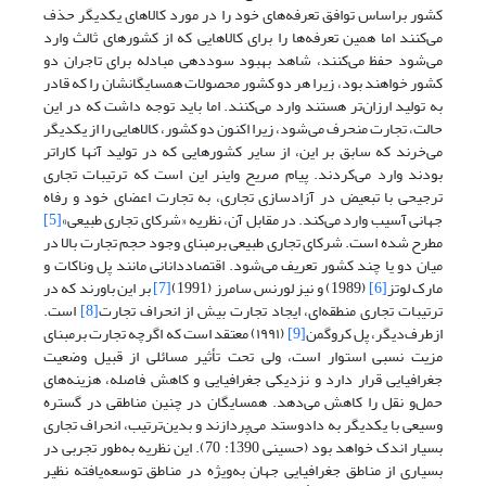
کشور براساس توافق تعرفه‌های خود را در مورد کالاهای یکدیگر حذف
می‌کنند اما همین تعرفه‌ها را برای کالاهایی که از کشورهای ثالث وارد
می‌شود حفظ می‌کنند، شاهد بهبود سوددهی مبادله برای تاجران دو
کشور خواهند بود، زیرا هر دو کشور محصولات همسایگانشان را که قادر
به تولید ارزان‌تر هستند وارد می‌کنند. اما باید توجه داشت که در این
حالت، تجارت منحرف می‌شود، زیرا اکنون دو کشور، کالاهایی را از یکدیگر
می‌خرند که سابق بر این، از سایر کشورهایی که در تولید آنها کاراتر
بودند وارد می‌کردند. پیام صریح واینر این است که ترتیبات تجاری
ترجیحی با تبعیض در آزادسازی تجاری، به تجارت اعضای خود و رفاه
جهانی آسیب وارد می‌کند. در مقابل آن، نظریه «شرکای تجاری طبیعی»
[5]
مطرح شده است. شرکای تجاری طبیعی برمبنای وجود حجم تجارت بالا در
میان دو یا چند کشور تعریف می‌شود. اقتصاددانانی مانند پل وناکات و
مارک لوتز
[6]
(1989) و نیز لورنس سامرز (1991)
[7]
بر این باورند که در
ترتیبات تجاری منطقه‌ای، ایجاد تجارت بیش از انحراف تجارت
[8]
است.
از‌طرف‌دیگر، پل کروگمن
[9]
(۱۹۹۱) معتقد است که اگرچه تجارت برمبنای
مزیت نسبی استوار است، ولی تحت‌ تأثیر مسائلی از قبیل وضعیت
جغرافیایی قرار دارد و نزدیکی جغرافیایی و کاهش فاصله، هزینه‌های
حمل‌و نقل را کاهش می‌دهد. همسایگان در چنین مناطقی در گستره
وسیعی با یکدیگر به دادوستد می‌پردازند و بدین‌ترتیب، انحراف تجاری
بسیار اندک خواهد بود (حسینی 1390: 70). این نظریه به‌طور تجربی در
بسیاری از مناطق جغرافیایی جهان به‌ویژه در مناطق توسعه‌یافته نظیر