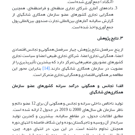
(آنکتاد) جمع‌آوری شده است.
داده‌های آماری شرکای تجاری منطقه‌ای و فرامنطقه‌ای، همچنین
همگرایی تجاری کشورهای عضو سازمان همکاری شانگهای از
گزارش سالیانه آمارهای بین‌المللی تجارت صندوق بین‌المللی پول
جمع‌آوری و اخذ شده است.
۳. نتایج پژوهش
از پنج سرفصل نتایج پژوهش، چهار سرفصل همگونی و تجانس اقتصادی
اعضا، همگرایی تجاری اعضا، شرکای تجاری طبیعی اعضا و سیاست تجاری
کشورهای عضو روی متغیرهایی تمرکز دارد که بیشترین تأثیرپذیری را از
عضویت در سازمان همکاری شانگهای دارند.
[14]
بنابراین محور این
مطالعه بر همگونی اقتصادی و همگرایی تجاری متمرکز است.
الف) تجانس و همگونی درآمد سرانه کشورهای عضو سازمان
همکاری‌های شانگهای
تولید ناخالص داخلی سرانه و تجانس و همگونی آن برای 12 عضو دائم و
ناظر سازمان طی سال‌های 2000 تا 2019 در جدول 2 ارائه شده است.
مطابق اطلاعات جدول، در مقاطع سالیانه، بیشترین و کمترین تولید
سرانه از آن روسیه و تاجیکستان بوده و این شکاف فاصله تا انتهای دوره
همچنان تداوم داشته است. در این بین، در انتهای دوره، چین،
قزاقستان، ایران و بلاروس در مراتب دوم تا پنجم قرار دارند و