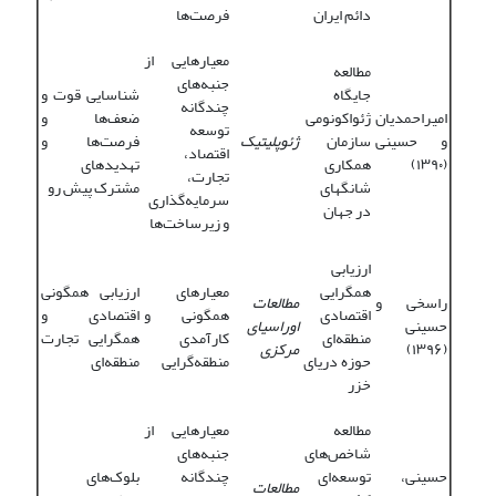
دائم ایران
فرصت‌ها
معیارهایی از
مطالعه
جنبه‌های
جایگاه
شناسایی قوت و
چندگانه
امیراحمدیان
ژئواکونومی
ضعف‌ها و
توسعه
و حسینی
سازمان
ژئوپلیتیک
فرصت‌ها و
اقتصاد،
(۱۳۹۰)
همکاری
تهدیدهای
تجارت،
شانگهای
مشترک پیش ‌رو
سرمایه‌گذاری
در جهان
و زیرساخت‌ها
ارزیابی
همگرایی
معیارهای
ارزیابی همگونی
راسخی و
مطالعات
اقتصادی
همگونی و
‌اقتصادی و
حسینی
اوراسیای
منطقه‌ای
کارآمدی
همگرایی ‌تجارت
(۱۳۹۶)
مرکزی
حوزه دریای
منطقه‌گرایی
منطقه‌ای
خزر
مطالعه
معیارهایی از
شاخص‌های
جنبه‌های
حسینی،
توسعه‌ای
چندگانه
بلوک‌های
مطالعات