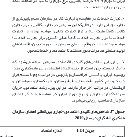
ایران با تورم ۹/۳۹ درصد بالاترین نرخ تورم را نه‌تنها در منطقه، بلکه
حتی در جهان داشته است.
۶. تجارت خدمات در مقایسه با تجارت کالا در سازمان سهم پایین‌تری از
تجارت جهانی دارد. درحالی‌که این سازمان در تجارت کالایی با تراز تجاری
کالایی کاملاً مثبت (مازاد تراز تجارت کالایی) مواجه بوده، در تجارت
خدمات با تراز تجارت خدمات کاملاً منفی (کسری تراز تجارت خدمات)
مواجه بوده است. درواقع، اعضای سازمان با محوریت چین، اقتصادهای
تولید صنعتی صادرات‌محور هستند تا اقتصادهای خدمات‌محور.
۷. از ارزیابی شاخص‌های کلیدی اقتصادی سازمان نتیجه می‌شود که
بازیگر نخست، چین است. از جنبه اندازه اقتصاد، و سرمایه‌گذاری هند،
روسیه، ایران، پاکستان، قزاقستان و بلاروس در مراتب دوم تا ششم قرار
دارند و پنج کشور افغانستان، قرقیزستان، تاجیکستان، مغولستان و
ازبکستان در مراتب آخر قرار دارند. در این بین، رشد اقتصادی‌، جریان
سرمایه‌گذاری خارجی و نرخ تورم ایران در مقایسه با دیگر اعضای
سازمان نامناسب ارزیابی می‌شود.
جدول ۳. شاخص‌های کلیدی اقتصادی-‌تجاری بین‌المللی اعضای سازمان
همکاری شانگهای در سال 2019
جریان
FDI
اندازه اقتصاد
جمعیت
تورم
حساب
جا