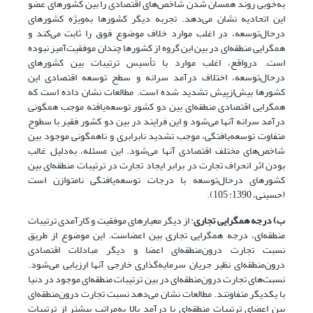
به‌خوبی روند همسان شدن شاخص‌های اقتصادی را بین کشورهای عضو
این اتحادیه نشان‌ می‌دهد. تجربه دیگر کشورها به‌ویژه کشورهای
درحال‌توسعه، در اغلب موارد خلاف موضوع فوق را ثابت می‌کند و
همگرایی منطقه‌ای در بین این گروه از کشورها چندان موفقیت‌آمیز نبوده
است. درواقع، اغلب موارد با تأسیس ترتیبات بین کشورهای
درحال‌توسعه، اختلاف درآمد سرانه و سطح توسعه اقتصادی این
کشورها بیش‌از‌پیش تشدید شده است. مطالعات نشان داده است که
همگرایی اقتصادی منطقه‌ای بین دو کشور توسعه‌یافته موجب همگونی
درآمد سرانه آنها می‌شود و این فرایند در بین دو کشور فقیر با سطوح
متفاوت توسعه
یافتگی، موجب تشدید نابرابری و ناهمگونی موجود بین
شاخص‌های مختلف اقتصادی آنها می‌شود. این مسئله، به‌دلیل غالب
بودن اثر انحراف تجارت در برابر ایجاد تجارت در ترتیبات منطقه‌ای بین
کشورهای درحال‌توسعه با درجات توسعه
یافتگی نامتوازن است
(حسینی، 1390: 105).
ب) درجه همگرایی
تجاری
: از دیگر معیارهای موفقیت و کارآمدی ترتیبات
منطقه‌ای، درجه همگرایی تجاری بین اعضاست. این موضوع از طریق
نسبت تجارت درون‌منطقه‌ای اعضا و دیگر مبادلات اقتصادی
درون‌منطقه‌ای نظیر جریان سرمایه‌گذاری خارجی آنها ‌ارزیابی می‌شود.
نسبت‌های تجارت درون‌منطقه‌ای در بین ترتیبات منطقه‌ای موجود در دنیا
با یکدیگر متفاوتند. مطالعات نشان می‌دهد نسبت تجارت درون‌منطقه‌ای
بین اعضای ترتیبات منطقه‌ای با درآمد بالا به‌مراتب بیشتر از ترتیبات