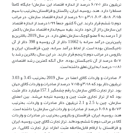
تریلیون دلار (۶/۷۰ درصد از اندازه اقتصاد این سازمان) جایگاه کاملاً
مسلط را دارد. هند، روسیه، ایران، پاکستان و قزاقستان به‌ترتیب با سهم
۲/۱۵، ۵/۸، ۶/۲، ۳/۱ و ۹/۰ درصد از اندازه اقتصاد سازمان، در مراتب
دوم تا ششم قرار دارند. این 6 کشور جمعاً ۱/۹۹ درصد از اندازه اقتصاد
این سازمان را از آن خود دارند. بقیه سهم اندازه اقتصاد سازمان با کمتر
از 1 درصد به 6 عضو کوچک سازمان تعلق دارد. در سال 2019، بالاترین و
پایین‌ترین درآمد سرانه با 11662 دلار از آن روسیه و 398 دلار از آن
تاجیکستان بوده است. از لحاظ درآمد سرانه، چین، قزاقستان، ایران و
بلاروس در مراتب دوم تا پنجم قرار دارند. در این سال، بالاترین رشد با
۵/۷ درصد از آن تاجیکستان بوده، حال‌ آنکه کمترین رشد اقتصادی
(۰/۸- درصد) به ایران تعلق داشته است.
۲. صادرات و واردات کالای اعضا در سال 2019 به‌ترتیب 3.45 و 3.03
تریلیون دلار بود که ۳/۱۸ و ۷/۱۵ درصد از صادرات و واردات کالای جهان
بود. تراز تجارت کالای سازمان با رقم چشمگیر 157.1 میلیارد دلار مثبت
بود که از تراز تجاری مثبت چین و روسیه نتیجه می‌شد. بین اعضای
سازمان، چین با 2.5 و 2.1 تریلیون دلار صادرات و واردات، به‌ترتیب
۵/۷۲ و ۶/۶۸ درصد از صادرات و واردات این سازمان را داشته است.
هند، روسیه، ایران، قزاقستان و بلاروس به‌ترتیب در صادرات و واردات
کالا در مراتب دوم تا ششم بوده‌اند. تراز تجارت کالای چین، روسیه، ایران
و قزاقستان با ارقام قابل‌ملاحظه مثبت (مازاد تراز تجارت کالایی)، در