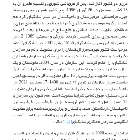
مرزی دو کشور آغاز شد. پس از فروپاشی شوروی و تقسیم قلمرو آن به
15 کشور مستقل در 26 آوریل 1996، پنج کشور هم‌مرز یعنی روسیه،
چین، قزاقستان، قرقیزستان و تاجیکستان در شهر شانگهای گرد هم
آمدند و گروه موسوم به «شانگهای 5» را با هدف حل اختلاف‌های مرزی و
منطقه‌ای، تقویت اعتماد متقابل و خلع‌سلاح در مرزها و ایجاد کمربند
حسن هم‌جواری مرزی تأسیس کردند (بزرگی و حسینی، 1389: 2). در
پنجمین اجلاس سران «شانگهای 5» (15 ژوئن 2001 در شانگهای) اعضا
درخواست کشور غیرهم‌مرز ازبکستان را برای عضویت دائم در سازمان
پذیرفتند و به‌دنبال آن با صدور بیانیه‌ای تشکیل «سازمان همکاری
شانگهای» را اعلام‌ کردند. این سازمان در سال 2004، مغولستان و یک
سال بعد ایران، هند و پاکستان را به‌عنوان عضو ناظر پذیرفت (همان).
سپس سند عضویت ایران پس از 16 سال عضویت ناظر در بیست‌ویکمین
نشست سران سازمان در تاریخ ۲۶ شهریور 1400 (17 سپتامبر 2021) در
تاجیکستان شهر دوشنبه، پذیرفته شد. اما این پذیرش تا زمان عضویت
کامل، مستلزم قبول تمامی شرایط عضویت است. هم‌اکنون این سازمان با
12 عضو شامل ۹ عضو دائم (روسیه، چین، قزاقستان، قرقیزستان،
تاجیکستان، ازبکستان، هند، پاکستان ‌و ایران پذیرفته‌شده برای عضویت
دائم)، و سه عضو ناظر (مغولستان، بلاروس و افغانستان) است (سایت
انگلیسی سازمان همکاری شانگهای
[3]
، 2024).
از ابتدای دهه 2020 با در نظر گرفتن اوضاع و احوال اقتصاد بین‌الملل و
اهمیت جایگاه چین به‌ویژه پس از تنش‌های سیاسی بین روسیه و غرب با