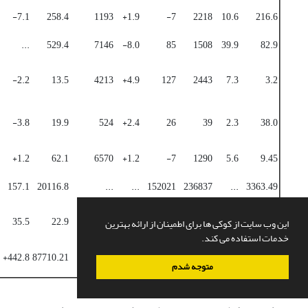
7.1-
258.4
1193
1.9+
7-
2218
10.6
216.6
...
529.4
7146
8.0-
85
1508
39.9
82.9
2.2-
13.5
4213
4.9+
127
2443
7.3
3.2
3.8-
19.9
524
2.4+
26
39
2.3
38.0
1.2+
62.1
6570
1.2+
7-
1290
5.6
9.45
157.1
20116.8
...
...
152021
236837
...
3363.49
35.5
22.9
...
...
11.6
15.4
...
43.61
این وب سایت از کوکی ها برای اطمینان از ارائه بهترین
خدمات استفاده می کند.
442.8+
87710.21
11371
2.6+
1313700
1539900
3.1
7713.5
متوجه شدم
Source:
Ibid., 2021: 86-97.