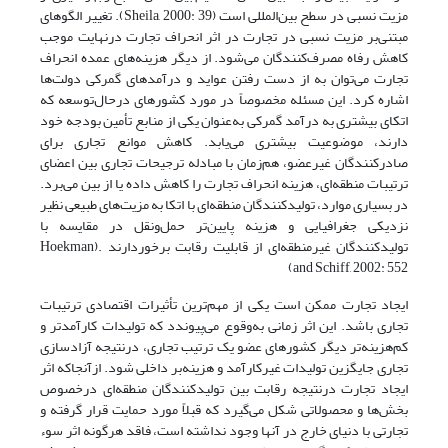
مزیت نسبی در سطح بین‌المللی است (Sheila, 2000: 39). تغییر الگوهای
مبتنی‌بر مزیت نسبی در تجارت در اثر انحراف تجارت درنهایت موجب
کاهش رفاه مصرف‌کنندگان می‌شود. از دیگر هزینه‌های عمده انحراف
تجارت می‌توان به از دست رفتن عواید و درآمدهای گمرکی دولت‌ها
اشاره کرد. این مسئله مخصوصاً در مورد کشورهای درحال‌توسعه که
اتکای بیشتری به درآمد گمرکی به‌عنوان یکی از منابع تأمین بودجه خود
دارند، موضوعیت بیشتری می‌یابد. کاهش موانع تجاری برای
صادرکنندگان غیرعضو، هم‌زمان با مبادله ترجیحات تجاری بین ا‌عضای
ترتیبات منطقه‌ای‌، هزینه انحراف تجارت را کاهش داده یا از بین می‌برد.
در بسیاری موارد، تولیدکنندگان منطقه‌ای با اتکا به مزیت‌های طبیعی نظیر
نزدیکی جغرافیایی و هزینه پایین‌تر حمل‌ونقل در مقایسه با
تولیدکنندگان غیرمنطقه‌ای از قابلیت رقابت برخوردارند .(Hoekman
and Schiff, 2002: 552)
‌ایجاد تجارت ممکن است یکی از مهم‌ترین تأثیرات اقتصادی ترتیبات
تجاری باشد. این اثر زمانی به‌وقوع می‌پیوندد که تولیدات کارآمدتر و
کم‌هزینه‌تر دیگر کشورهای عضو یک ترتیب تجاری، درنتیجه آزادسازی
تجاری جایگزین تولیدات غیرکارآمد و هزینه‌بر داخلی شود. ازآنجا‌که اثر
ایجاد تجارت درنتیجه رقابت بین تولیدکنندگان منطقه‌ای درخصوص
بخش‌ها و محصولاتی شکل می‌گیرد که قبلاً مورد حمایت قرار گرفته و
تجارتی با دنیای خارج در آنها وجود نداشته است، فاقد هرگونه اثر سوء