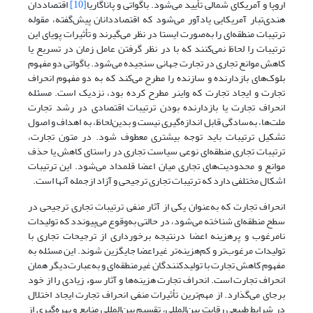
اروپا و آمریکای شمالی تأیید می‌شود. باگواتی و پاناگاریا
[10]
اقتصاددان
هندی‌تبار آمریکایی یادآور می‌شود که اقتصاددانان پیش‌گفته، مقوله
ترتیبات منطقه‌ای را به‌صورت ایستا در نظر می‌گیرند و تأثیرات پویای این
ترتیبات را لحاظ نمی‌کنند که با در نظر گرفتن عامل زمان در تسریع یا
کاهش موانع تجاری در تجارت جهانی سنجیده می‌شود. باگواتی دو مفهوم
بلوک‌های بازدارنده و سازنده را مطرح می‌کند که به دو مفهوم انحراف
تجارت و ایجاد تجارت که واینر مطرح کرده بود، نزدیک است. مسئله
انحراف تجارت یا بازدارنده بودن ترتیبات اقتصادی در رشد تجارت
ملت‌ها، به‌سادگی قابل اندازه‌گیری نیست و بدین‌لحاظ، به اهداف و اصول
تشکیل ترتیبات باید توجه بیشتری معطوف شود. در متون تجارت،
ترتیبات تجاری منطقه‌ای نوعی سیاست تجاری در راستای کاهش یا حذف
موانع و محدودیت‌های تجاری میان اعضا قلمداد می‌شود. این ترتیبات
اشکال مختلفی دارد که ترتیبات تجاری ترجیحی و آزاد ازجمله آنها است.
انحراف تجارت که به‌عنوان یکی از آثار منفی ترتیبات تجاری ترجیحی در
سطح منطقه‌ای شناخته می‌شود، در حالتی به‌وقوع می‌پیوندد که تولیدات
نامرغوب و پرهزینه اعضا درنتیجه برخورداری از ترجیحات تجاری با
تولیدات مرغوب‌تر و کم‌هزینه‌تر غیراعضا جایگزین شوند. این مسئله به
مفهوم کاهش تجارت با تولیدکنندگان غیرمنطقه‌ای و به‌عبارت‌دیگر همان
انحراف تجارت است. انحراف تجارت هزینه‌ها و آثار سوء زیادی را از خود
برجای می‌گذارد. از مهم‌ترین تأثیرات منفی انحراف تجارت ایجاد اختلال
در شرایط طبیعی رقابت بین‌المللی، تقسیم بین‌المللی منابع و بهره‌گیری از