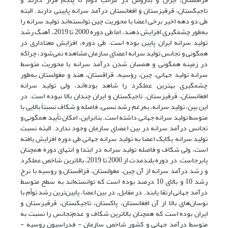
تاجیکستان‌، قرقیزستان و افغانستان درآمد سرانه پایینی دارند. البته
طی دو دهه اخیر برخی اعضا با محوریت چین توانسته‌اند تولید سرانه را
به‌طور چشمگیری افزایش دهند، اما طی دوره 2000 تا 2019، آهنگ رشد
تولید سرانه ایران پایین بوده است. طی دوره، افزایش معنا‌داری در
همگونی و تجانس تولید سرانه اعضای سازمان مشاهده نمی‌شود، چراکه
در زمینه همگونی و همسان شدن درآمد سرانه با محوریت متوسط
سرانه تولید جهانی، چین، روسیه، قزاقستان، هند و مغولستان به‌طور
چشمگیری بهترین عملکرد را شاهد بوده‌اند، ولی تولید سرانه
افغانستان، قرقیزستان، تاجیکستان و ایران چندان بالا نبوده است. در
این بین، تولید سرانه، به‌‌رغم رشد نسبی، فاصله و شکاف نسبتاً بالایی با
متوسط تولید سرانه جهانی داشته است. بنابراین، امکان تأیید همگونی و
تجانس درآمد سرانه در بین اعضای سازمان وجود ندارد. البته نسبت
تولید سرانه یکایک اعضا به تولید سرانه جهانی طی دوره افزایش یافته‌
است، ولی شکاف و فاصله تولید سرانه در ابتدا و انتهای دوره همچنان
پابرجاست. در دوره بلندمدت از 2000 تا 2019، بالاترین شاخص عملکرد
و رشد درآمد سرانه از آن چین، مغولستان، قزاقستان و روسیه با نرخ
رشد 10 و بالای 10 درصد بوده است که توانسته‌اند به سطح متوسط
درآمد جهانی ارتقا یابند. در مقابل، در بین اعضا، پایین‌ترین رشد توأم با
نوسان‌های بالا از آن افغانستان، پاکستان، تاجیکستان، قرقیزستان و
ایران بوده است که همچنان بالاترین شکاف و عدم‌تجانس را نسبت به
متوسط درآمد جهانی و کشور شاخص سازمان - فدراسیون روسیه -