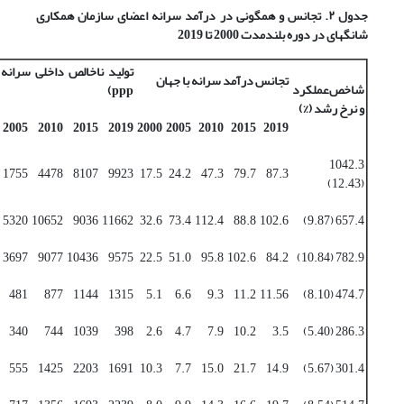
جدول ۲. تجانس و همگونی در درآمد سرانه اعضای سازمان همکاری
شانگهای در دوره بلندمدت 2000 تا 2019
تولید ناخالص داخلی سرانه (
تجانس درآمد سرانه با جهان
شاخص‌عملکرد
)
ppp
و نرخ رشد (%)
2005
2010
2015
2019
2000
2005
2010
2015
2019
1042.3
1755
4478
8107
9923
17.5
24.2
47.3
79.7
87.3
(12.43)
5320
10652
9036
11662
32.6
73.4
112.4
88.8
102.6
657.4 (9.87)
3697
9077
10436
9575
22.5
51.0
95.8
102.6
84.2
782.9 (10.84)
481
877
1144
1315
5.1
6.6
9.3
11.2
11.56
474.7 (8.10)
340
744
1039
398
2.6
4.7
7.9
10.2
3.5
286.3 (5.40)
555
1425
2203
1691
10.3
7.7
15.0
21.7
14.9
301.4 (5.67)