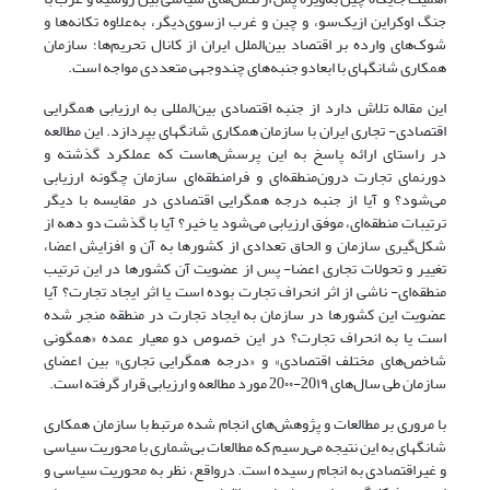
جنگ اوکراین از‌یک‌سو، و چین و غرب از‌سوی‌دیگر، به‌علاوه تکانه‌ها و
شوک‌های وارده بر اقتصاد بین‌الملل ایران از کانال تحریم‌ها؛ سازمان
همکاری شانگهای با ابعادو جنبه‌های چندوجهی متعددی مواجه است.
این مقاله تلاش دارد از جنبه اقتصادی بین‌المللی به ارزیابی همگرایی
اقتصادی- تجاری ایران با سازمان همکاری شانگهای بپردازد. این مطالعه
در راستای ارائه پاسخ به این پرسش‌هاست که عملکرد گذشته و
دورنمای تجارت درون‌منطقه‌ای و فرامنطقه‌ای سازمان چگونه ارزیابی
می‌شود؟ و آیا از جنبه درجه همگرایی اقتصادی در مقایسه با دیگر
ترتیبات منطقه‌ای، موفق ارزیابی می‌شود یا خیر؟ آیا با گذشت دو دهه از
شکل‌گیری سازمان و الحاق تعدادی از کشورها به آن و افزایش اعضا،
تغییر و تحولات تجاری اعضا- پس از عضویت آن کشورها در این ترتیب
منطقه‌ای- ناشی از اثر انحراف تجارت بوده است یا اثر ایجاد تجارت؟ آیا
عضویت این کشورها در سازمان به ایجاد تجارت در منطقه منجر شده
است یا به انحراف تجارت؟ در این خصوص دو معیار عمده «همگونی
شاخص‌های مختلف اقتصادی» و «درجه همگرایی تجاری» بین اعضای
سازمان طی سال‌های 20۱۹-20۰۰ مورد مطالعه و ارزیابی قرار گرفته است.
با مروری بر مطالعات و پژوهش‌های انجام شده مرتبط با سازمان همکاری
شانگهای به این نتیجه می‌رسیم که مطالعات بی‌شماری با محوریت سیاسی
و غیراقتصادی به انجام رسیده است. درواقع، نظر به محوریت سیاسی و