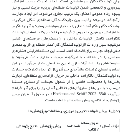
برای تولیدکنندگان غیرمنطقه‌ای است. ایجاد تجارت موجب افزایش
بهره‌وری و تخصصی شدن تولیدات منطقه‌ای برپایه مزیت نسبی و نیز
بهبود رفاه عمومی اعضای یک ترتیب تجاری می‌‌شود. اثر ایجاد تجارت،
ازآنجا‌که درنتیجه رقابت بین تولیدکنندگان منطقه‌ای شکل می‌گیرد،
تولیدکنندگان ناکارآمد داخلی را با بحران مواجه می‌سازد و آنها را ناگزیر
به افزایش بهره‌وری یا خروج از گردونه رقابت می‌کند. تعطیلی تولیدات
ناکارآمد، کاهش تولیدات داخلی و ازدست‌رفتن فرصت‌های شغلی
درنتیجه سیل واردات (از تولیدکنندگان کارآمدتر منطقه‌ای) از پیامدهای
منفی ایجاد تجارت برای اقتصاد اعضا است. این مسئله افزایش فشارهای
سیاسی را در مخالفت با این‌گونه ترتیبات تجاری باعث می‌شود و
مقاومت‌هایی را علیه آزادسازی تجاری منطقه‌ای به‌بار می‌آورد. بر این
اساس، اعضای ترتیبات غالباً برای جلوگیری از اثر ایجاد تجارت و خسارت
به تولیدکنندگان ناکارآمد داخلی در جریان آزادسازی منطقه‌ای، تجارت
بخش‌ها یا محصولات خاصی را از شمول تعهدات آزادسازی مستثنا
می‌سازند یا ابزارها و سازوکارهای حفاظتی آسان‌تری را برای آنها فراهم
می‌آورند (Hoekman and Schiff, 2002: 554). در جدول 1 عنوان برخی
پژوهش‌ها با نتایج و روش مطالعه آورده شده است.
جدول ۱. برخی شواهد تجربی و مروری بر مطالعات و پژوهش‌ها
عنوان مقاله
مؤلف (سال)
فصلنامه
روش پژوهش
نتایج پژوهش
/ کتاب