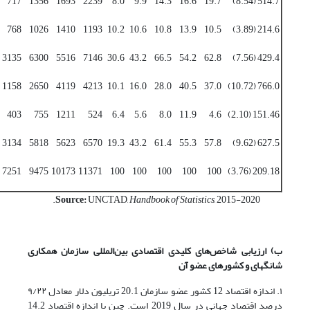
717
1356
1693
2239
8.0
9.9
14.3
16.6
19.7
514.7 (8.54)
768
1026
1410
1193
10.2
10.6
10.8
13.9
10.5
214.6 (3.89)
3135
6300
5516
7146
30.6
43.2
66.5
54.2
62.8
429.4 (7.56)
1158
2650
4119
4213
10.1
16.0
28.0
40.5
37.0
766.0 (10.72)
403
755
1211
524
6.4
5.6
8.0
11.9
4.6
151.46 (2.10)
3134
5818
5623
6570
19.3
43.2
61.4
55.3
57.8
627.5 (9.62)
7251
9475
10173
11371
100
100
100
100
100
209.18 (3.76)
Source:
UNCTAD,
Handbook
o
f Statistics
, 2015-2020.
ب) ارزیابی شاخص‌های کلیدی اقتصادی بین‌المللی سازمان همکاری
شانگهای و کشورهای عضو آن
۱. اندازه اقتصاد 12 کشور عضو سازمان
20.1 تریلیون دلار معادل ۹/۲۲
درصد اقتصاد جهانی در سال 2019 است. چین با اندازه اقتصاد 14.2