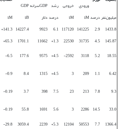
ورودی
خروجی
رشد
GDPسرانه
GDP
میلیون‌نفر
درصد
M$
M$
درصد
دلار
B$
M$
141.3+
14227.4
9923
6.1
117120
141225
2.9
1433.8
65.3+
1701.1
11662
1.3+
22530
31735
4.5
145.87
6.5-
177.6
9575
4.5+
2592-
3118
5.2
18.55
0.9-
8.4
1315
4.5+
3
209
1.1
6.42
0.19-
3.7
398
7.5
23
213
7.8
9.3
0.19-
55.8
1691
5.6
3
2286
14.5
33.0
29.8-
3059.4
2239
5.3+
12104
50553
7.7
1366.4