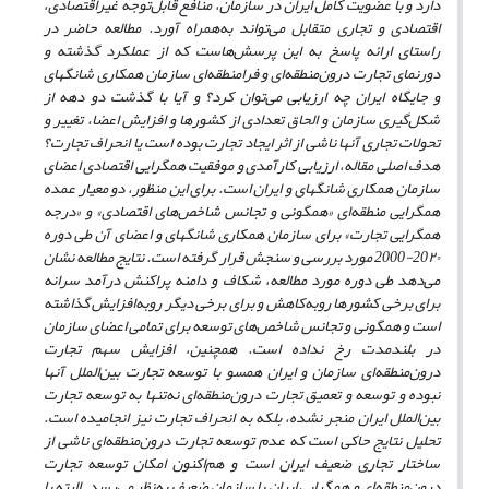
دارد و با عضویت کامل ایران در سازمان، منافع قابل
توجه غیراقتصادی،
اقتصادی و تجاری متقابل می‌تواند به
همراه آورد. مطالعه حاضر در
راستای ارائه پاسخ به این پرسش‌هاست که از عملکرد گذشته و
دورنمای تجارت درون‌منطقه
ای و فرامنطقه‌ای سازمان همکاری شانگهای
و جایگاه ایران چه ارزیابی می‌توان کرد؟ و آیا با گذشت دو دهه از
شکل
گیری سازمان و الحاق تعدادی از کشورها و افزایش اعضا، تغییر و
تحولات تجاری آنها ناشی از اثر ایجاد تجارت بوده است یا انحراف تجارت؟
هدف اصلی مقاله، ارزیابی کارآمدی و موفقیت همگرایی اقتصادی اعضای
سازمان همکاری شانگهای و ایران است. برای این منظور، دو معیار عمده
همگرایی منطقه‌ای «همگونی و تجانس شاخص‌های اقتصادی» و «درجه
همگرایی تجارت» برای سازمان همکاری شانگهای و اعضای آن طی دوره
20۲۰-2000 مورد بررسی و سنجش قرار گرفته است. نتایج مطالعه نشان
می‌دهد طی دوره مورد مطالعه، شکاف و دامنه پراکنش درآمد سرانه
برای برخی کشورها روبه‌کاهش و برای برخی دیگر روبه
افزایش گذاشته
است و همگونی و تجانس شاخص‌های توسعه برای تمامی اعضای سازمان
در بلندمدت رخ نداده است. همچنین، افزایش سهم تجارت
درون‌منطقه‌ای سازمان و ایران همسو با توسعه تجارت بین‌الملل آنها
نبوده و توسعه و تعمیق تجارت درون
منطقه‌ای نه‌تنها به توسعه تجارت
بین‌الملل ایران منجر نشده، بلکه به انحراف تجارت نیز انجامیده
است.
تحلیل نتایج حاکی است که عدم توسعه تجارت درون
منطقه‌ای ناشی از
ساختار تجاری ضعیف ایران است و هم‌اکنون امکان توسعه تجارت
درون
منطقه‌ای و همگرایی ایران با سازمان ضعیف به‌نظر می‌رسد. البته با