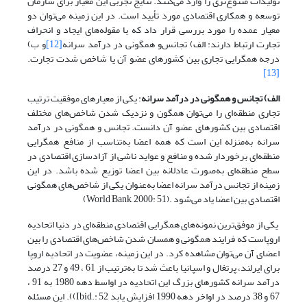
تولیدات متنوع‌تری را وارد می‌کنند. نتایج تجربی این معیار برای سازمان
توسعه‌ و همکاری اقتصادی مورد تأیید است. در این زمینه می‌توان دو
معیار عمده را مورد بررسی قرار داد که با مقوله‌های ایجاد و انحراف
تجارت ارتباط دارند: الف) تجانس‌و همگونی در درآمد سرانه
[12]
و ب)
درجه همگرایی تجاری بین کشورهای عضو آن یا شاخص شدت تجارت.
[13]
الف) تجانس و همگونی در درآمد سرانه
: یکی از معیارهای موفقیت ترتیب
تجاری منطقه‌ای را می‌توان همگون و نزدیک شدن شاخص‌های مختلف
اقتصادی بین کشورهای عضو آن دانست. تجانس و همگونی در درآمد
سرانه به‌منزله این است که همه اعضا به‌تناسب از منافع همگرایی
منطقه‌ای برخوردار شده و منافع و عواید ناشی از آزادسازی اقتصادی در
سطح منطقه‌ای به‌صورت عادلانه بین اعضا توزیع شده باشد. در این
زمینه از تجانس درآمد سرانه اعضا به‌عنوان یکی از شاخص‌های همگونی
اقتصادی بین اعضا یاد می‌شود .(World Bank, 2000: 51)
یکی از موفق‌ترین نمونه‌های همگرایی اقتصادی منطقه‌ای در دنیا اتحادیه
اروپاست که فرایند همگونی و همسان شدن شاخص‌های اقتصادی را بین
اعضای آن می‌توان مشاهده کرد. در این زمینه، عضویت در اتحادیه اروپا
برای ایرلند، پرتغال و اسپانیا باعث شد تا به‌ترتیب از 61 ، 49 و 27 درصد
درآمد سرانه کشورهای بزرگ این اتحادیه در اواسط دهه 1980 به 91 ،
67 و 38 درصد در اواخر دهه 1990 افزایش یابد Ibid.: 52)). این مسئله