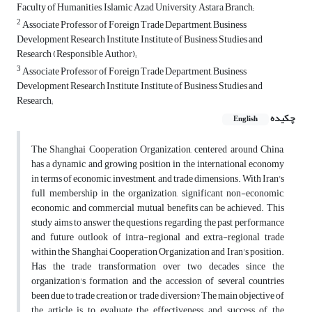
Faculty of Humanities, Islamic Azad University, Astara Branch;
2
Associate Professor of Foreign Trade Department, Business
Development Research Institute, Institute of Business Studies and
Research (Responsible Author);
3
Associate Professor of Foreign Trade Department, Business
Development Research Institute, Institute of Business Studies and
Research;
چکیده
English
The Shanghai Cooperation Organization, centered around China,
has a dynamic and growing position in the international economy
in terms of economic, investment, and trade dimensions. With Iran's
full membership in the organization, significant non-economic,
economic, and commercial mutual benefits can be achieved. This
study aims to answer the questions regarding the past performance
and future outlook of intra-regional and extra-regional trade
within the Shanghai Cooperation Organization and Iran's position.
Has the trade transformation over two decades since the
organization's formation and the accession of several countries
been due to trade creation or trade diversion? The main objective of
the article is to evaluate the effectiveness and success of the