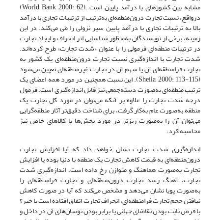
مشابه بین کشورهای با درآمد پایین است .(World Bank, 2000: 62)
درواقع، نسبت تجارت درون‌منطقه‌ای به‌ترتیب از ترتیبات تجاری با درآمد
بالا به ترتیبات تجاری با درآمد پایین سیر نزولی را طی می‌کند. در این
زمینه، برخی از نویسندگان به‌منظور شناسایی اثر انحراف و ایجاد تجارت
در ترتیبات منطقه‌ای فرمولی را با عنوان «شدت تجارت» طرح کرده‌اند.
شدت تجارت با اندازه‌گیری نسبت تجارت درون‌منطقه‌ای یک کشور به
تجارت فرامنطقه‌ای آن یا سهم آن در تجارت غیرمنطقه‌ای تعیین می‌شود
(Sheila, 2000: 113-115). ‌این نسبت همچنین در مورد همه اعضای یک
ترتیب منطقه‌ای به‌صورت دسته‌جمعی نیز قابل اندازه‌گیری است. فرمول
درجه شدت تجارت را علاوه بر آنکه می‌توان در مورد کل تجارت یک
منطقه به‌صورت عام به‌کار گرفت، برای شناخت دقیق‌تر آثار منطقه‌گرایی
می‌توان آن را به‌صورت ریزتر در مورد بخش‌ها یا کالاهای خاص نیز
محاسبه کرد.
اندازه‌گیری شدت تجارت نشان خواهد داد که آیا افزایش تجارت
درون‌منطقه‌ای به قیمت کاهش تجارت یک منطقه با دنیا بوده یا افزایش
تجارت به‌صورت هماهنگ و متوازن رخ داده است. اندازه‌گیری شدت
تجارت، آهنگ رشد تجارت درون‌منطقه‌ای و تجارت فرامنطقه‌ای را
به‌صورت پویا نشان‌ می‌دهد و مشخص می‌کند که آیا در صورت کاهش
نیافتن حجم تجارت فرامنطقه‌ای، انحراف تجارت اتفاق افتاده است یا خیر؟
با فرض ثابت بودن تقاضای جهانی یا برابر بودن نوسان‌های آن در داخل و