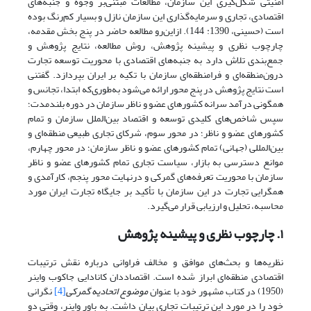
امنیتی شکل‌گیری این سازمان، مطالعات مبتنی‌بر وجوه و جنبه‌های
اقتصادی، تجاری و سرمایه‌گذاری این سازمان نازل و بسیار کم‌رنگ بوده
است (حسینی، 1390: 144). ازاین‌رو مطالعه حاضر در پنج بخش مقدمه،
چارچوب نظری و پیشینه پژوهش، روش مطالعه، نتایج پژوهش و
جمع‌بندی تلاش دارد به جنبه‌های اقتصادی با محوریت توسعه تجارت
درون‌منطقه‌ای و فرامنطقه‌ای سازمان با تکیه‌ بر ایران بپردازد. گفتنی
است نتایج پژوهش در پنج محور ارائه می‌شود به‌طوری‌که ابتدا، تجانس و
همگونی درآمد سرانه کشورهای عضو و ناظر سازمان در دوره بلندمدت؛
سپس شاخص‌های کلیدی توسعه و اقتصاد بین‌الملل سازمان و تمام
کشورهای عضو و ناظر؛ در محور سوم، شرکای تجاری طبیعی منطقه‌ای و
بین‌المللی (جهانی) تمام کشورهای عضو و ناظر سازمان؛ در محور چهارم،
موانع دسترسی به بازار، سیاست تجاری تمام کشورهای عضو و ناظر
سازمان با محوریت تعرفه‌های گمرکی و درنهایت محور پنجم، کارآمدی و
همگرایی تجارت در این سازمان با تأکید بر جایگاه تجارت ایران مورد
محاسبه، تحلیل و ارزیابی قرار می‌گیرد.
۱. چارچوب نظری و پیشینه پژوهش
نظریه‌ها و بحث‌های موافق و مخالف فراوانی درباره نقش ترتیبات
اقتصادی منطقه‌ای ابراز شده است. اقتصاددان کانادایی جاکوب واینر
(1950) در کتاب مشهور خود با عنوان
موضوع اتحادیه گمرکی
[4]
نگرانی
خود را در مورد این ترتیبات تجاری بیان داشت. به باور واینر، وقتی دو