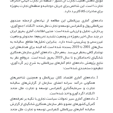
گویای کاهش اهمیت تجارت آن کشور / منطقه در تجارت جهانی (انحراف
تجارت) است. این شاخص برای جریان دوجانبه و منطقه‌ای تجارت به‌ویژه
برای صادرات کالا کاربرد دارد.
داده‌های آماری بین‌المللی این مطالعه از نهادهای از‌جمله صندوق
بین‌المللی پول و کنفرانس توسعه و تجارت ملل متحد (آنکتاد) جمع‌آوری،
پردازش، تحلیل و ارزیابی شده‌ است؛ منتهی اطلاعات آماری به‌روز ایران
در چند سال اخیر به‌ویژه در وضعیت تشدید تحریم‌ها، مخدوش و ماهیت
غیررسمی و پیش‌بینی شده دارد. بنابراین تحلیل‌ها مقاطع سالیانه به
سال‌های 2001 تا 2019 بسنده شده‌ است که البته برای هدف‌های این
نوشتار کافی به‌نظر می‌رسد. به‌هر‌حال، داده‌های آماری سازمان همکاری
شانگهای تا‌حد‌امکان و تا سال 2019 به‌روز شده است. در‌واقع نظر به
نتایج پژوهش داده‌های خام آمارهای بین‌المللی به شرح زیر گردآوری‌،
تنظیم و دسته‌بندی شده است:
داده‌های آماری اقتصاد کلان بین‌الملل و همچنین شاخص‌های
همگونی درآمد سرانه اعضای سازمان از گزارش‌های سالیانه
تجارت و سرمایه‌گذاری کنفرانس توسعه و تجارت ملل متحد
(آنکتاد) گردآوری و اخذ شده است.
داده‌های آماری سیر تحولات سیاست تجاری با تکیه بر تعرفه‌های
گمرکی کشورهای عضو و ناظر سازمان همکاری شانگهای از گزارش
سالیانه آمارهای بین‌المللی کنفرانس توسعه و تجارت ملل متحد