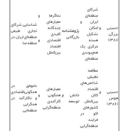
شرکای
منطقه‌ای
نماگرها و
ایران و
معیارهای
شناسایی شرکای
حسینی و
امکان
چندگانه
پژوهشنامه
تجاری طبیعی
بزرگی
تشکیل
کلیدی
بازرگانی
منطقه‌ای ایران در
(۱۳۸۱)
هسته
اقتصادی و
منطقه منا
مرکزی یک
اقتصاد
هم‌پیوندی
بین‌الملل
منطقه‌ای
مطالعه
تطبیقی
شاخص‌های
ناموفق در
اقتصاد
معیارهای
حسینی و
همگونی‌اقتصادی
کلان
دانش ‌و
همگونی و
هومن
و ناکارآمد در
بین‌الملل
توسعه
کارآمدی
(۱۳۸۶)
همگرایی
کشورهای
منطقه‌گرایی
منطقه‌ایی
اکو در
فرایند
منطقه‌گرایی