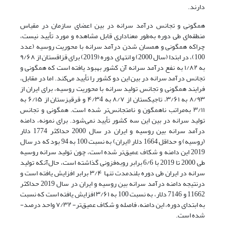
دارند.
همگونی و تجانس درآمد سرانه در بین اعضای سازمان در مقیاس
منطقه‌ای طی دوره به‌طور معناداری قابل مشاهده و مورد تأیید نیست،
چراکه همگونی و همسان شدن درآمد سرانه با محوریت روسیه (عدد
100)، در ابتدا (سال 2000) و انتهای دوره (2019) برای قزاقستان از ۹/۶۸
به ۱/۸۲ به نفع درآمد سرانه آن کشور بهبود یافته است که همگونی و
تجانس درآمد سرانه در بین این دو کشور را تأیید می‌کند. اما در مقابل،
فرایند همگونی و تجانس تولید سرانه با محوریت روسیه، برای ایران از
۸/۹۳ به ۳/۶۱، تاجیکستان از ۸/۷ به ۴/۳4 و قرقیزستان از ۶/۱۵ به
۳/۱۱ به‌مراتب ناهمگون و نامتجانس‌تر شده‌ است. همگونی و تجانس
تولید سرانه در بین این سه کشور تأیید نمی‌شود. برای‌ نمونه، دامنه
درآمد سرانه بین روسیه و ایران در سال 2000 حداکثر 1774 دلار
(روسیه) و حداقل 1664 دلار (ایران) به نسبت 100 به 94 بود که در سال
2019 این دامنه و شکاف عمیق‌تر شده است، چون تولید سرانه روسیه
طی 2000 تا 2019 با 6/6 برابر رو‌به‌فزونی گذاشته است، حال‌آنکه تولید
سرانه در ایران طی دوره بلندمدت تنها ۳/۴ برابر افزایش یافته است و
درنتیجه دامنه درآمد سرانه بین روسیه و ایران در سال 2019 حداکثر
11662 و 7146 دلار، به نسبت 100 به ۳/۶۱ افزایش یافته است که نسبت
به ابتدای دوره، این دامنه، فاصله و شکاف عمیق‌تر- ۷/۳۲ واحد درصد-
شده‌ است.