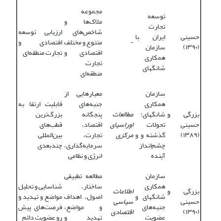
مجموعه
توسعه
ملاک‌ها و
تجارت
شاخص‌های
ارزیابی توسعه
حسینی
ایران با
-
متنوع و مختلف
اقتصادی و
(۱۳۹۰)
سازمان
اقتصادی و
تجارت منطقه‌ای
همکاری
تجارت
شانگهای
منطقه‌ای
سازمان
معیارهایی از
همکاری
جنبه‌های
قابلیت ارتقا به
بزرگی و
شانگهای:
مطالعات
پنجگانه
بزرگ‌ترین
حسینی
تحولات
اوراسیای
اقتصاد،
قطب‌های
(۱۳۸۹)
گذشته و و
مرکزی
تجارت،
بین‌المللی
چشم‌انداز
سرمایه‌گذاری،
چندبعدی
آینده
انرژی و نظامی
سازمان
مطالعه تطبیقی
همکاری
ساختار،
شناسایی و تحلیل
بزرگی و
اطلاعات
شانگهای و
اصول، اهداف
مواضع و تهدید و
حسینی
سیاسی
جنبه‌های
و مواضع،
فرصت‌های پیش
(۱۳۹۰)
اقتصادی
عضویت
تهدید و
‌رو عضویت دائم