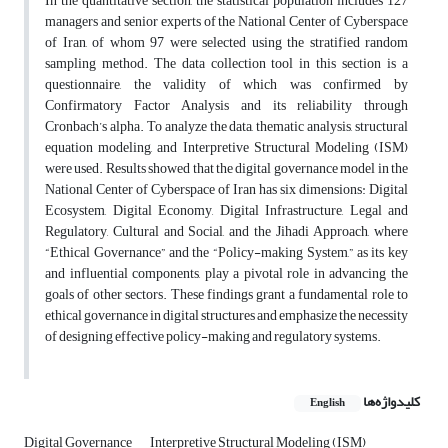
In the quantitative section, the statistical population includes 127
managers and senior experts of the National Center of Cyberspace
of Iran, of whom 97 were selected using the stratified random
sampling method. The data collection tool in this section is a
questionnaire, the validity of which was confirmed by
Confirmatory Factor Analysis and its reliability through
Cronbach’s alpha. To analyze the data, thematic analysis, structural
equation modeling, and Interpretive Structural Modeling (ISM)
were used. Results showed that the digital governance model in the
National Center of Cyberspace of Iran has six dimensions: Digital
Ecosystem, Digital Economy, Digital Infrastructure, Legal and
Regulatory, Cultural and Social, and the Jihadi Approach, where
“Ethical Governance” and the “Policy-making System,” as its key
and influential components, play a pivotal role in advancing the
goals of other sectors. These findings grant a fundamental role to
ethical governance in digital structures and emphasize the necessity
of designing effective policy-making and regulatory systems.
کلیدواژه‌ها
English
Digital Governance
Interpretive Structural Modeling (ISM)