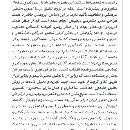
و توسعه اجتماعی ایفا می‌کند. این مفهوم نه‌تنها شامل بهره‌گیری بهینه از
فناوری‌های پیشرفته است، بلکه بر لزوم تلفیق آن با اصول اخلاقی،
فرهنگی و شفافیت تأکید دارد. بر این اساس، پژوهش حاضر با هدف
طراحی مدل حکمرانی دیجیتال انجام شده است که از منظر هدف
کاربردی-توسعه‌ای بوده و از منظر روش، آمیخته اکتشافی محسوب
می‌‌شود. جامعه پژوهش در بخش کیفی شامل خبرگان دانشگاهی و
اجرایی حکمرانی دیجیتال است که به روش نمونه‌گیری گلوله برفی
انتخاب شدند. ابزار گردآوری داده
ها در این بخش با مصاحبه
نیمه
ساختار
یافته از
۱۵
نفر به اشباع ‌نظری رسیده است. در بخش کمی،
جامعه آماری شامل 127 نفر از مدیران و کارشناسان ارشد مرکز ملی
فضای مجازی ایران است که تعداد 97 نفر با استفاده از روش نمونه‌گیری
تصادفی طبقه‌بندی‌شده انتخاب شدند. ابزار گردآوری داده
ها در این
بخش پرسشنامه است که روایی آن با تحلیل عاملی تأییدی و پایایی آن از
طریق آلفای کرونباخ تأیید شد. جهت تجزیه و تحلیل داده
ها از روش
تحلیل مضمون، معادلات ساختاری و مدل
سازی ساختاری- تفسیری
استفاده شده است. نتایج نشان داد مدل حکمرانی دیجیتال در مرکز ملی
فضای مجازی ایران دارای شش بعد است: زیست‌بوم دیجیتال، اقتصاد
دیجیتال، زیرساخت دیجیتال، حقوقی و قانونی، فرهنگی و اجتماعی و
رویکرد جهادی است که «حاکمیت اخلاقی» و «نظام خط‌مشی‌گذاری»
به‌عنوان مؤلفه‌های کلیدی و تأثیرگذار آن، نقشی محوری در پیشبرد
اهداف سایر بخش‌ها دارد. این یافته‌ها نقش اساسی را به حاکمیت