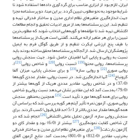
ایران، لازم بود از ابزاری مناسب برای گردآوری داده‌ها استفاده شود تا
شرایط موجود به نحو مطلوب تبیین گردد. بر این مبنا، دو پرسشنامه مجزا
جهت اندازه‌گیری متغیرهای نظام اداری مدرن و ساختار فدرالی تهیه و
تنظیم شد. این پرسشنامه‌ها بعد از مرور ادبیات تحقیق و انجام مطالعات
اکتشافی تهیه شد تا مؤلفه‌ها و گویه‌هایی انتخاب شوند که مطلوب‌ترین
تبیین را برای هر متغیر ارائه می‌کنند. گفتنی است هریک از پرسشنامه‌ها
با طیف پنج ارزشی لیکرت تنظیم و از طریق گوگل فرم به ایمیل
پژوهشگران ارسال شد. ازآنجا‌که پرسشنامه‌ها محقق‌ساخته بودند باید
نسبت به روایی و پایایی آنها اطمینان حاصل شود. جهت سنجش روایی
[21]
[20]
[19]
پرسشنامه‌ها، روایی محتوا
(نسبت روایی
و شاخص روایی
)،
[23]
[22]
روایی صوری
و روایی سازه
و برای سنجش پایایی، میزان آلفا
[24]
کرونباخ
آنها اندازه‌گیری شد. در نسبت روایی، مقدار عددی گویه‌ها
(37/0) و در شاخص روایی، مقادیر عددی هریک از گویه‌ها بیشتر از
(79/0) به‌دست آمد که این مقادیر نشان‌ می‌دهد نسبت روایی و شاخص
[25]
روایی برای همه گویه‌ها مورد تأیید است.
همچنین به‌منظور سنجش
روایی صوری، آزمون نمره تأثیر آیتم هر گویه بررسی شد که براساس آن
همه گویه‌ها مقدار عددی بالاتر از 5/1 (حد قابل‌قبول) کسب کردند. برای
[26]
سنجش روایی سازه، آزمون تحلیل عاملی اکتشافی
انجام شد که در
[27]
آن شاخص کفایت نمونه‌گیری
بیشتر از (6/0) بود و مقدار کای دو
[28]
]آزمون بارت‌لت[
برای متغیرهای نظام اداری مدرن و ساختار فدرالی
به‌ترتیب مقادیر (812/0) و (801/0) به‌دست آمد. نتایج آزمون آلفای