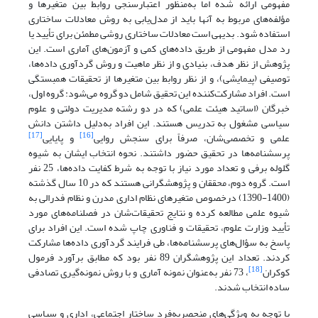
مفهومی ارائه شده اما به‌منظور اعتبارسنجی روابط بین متغیرها و
مؤلفه‌های مربوط به آنها باید از مدل‌یابی به روش معادلات ساختاری
استفاده شود. بدیهی است معادلات ساختاری روشی مطمئن برای تأیید یا
رد مدل مفهومی از طریق داده‌های کمی و آزمون‌های آماری است. این
پژوهش از نظر هدف، بنیادی و از نظر ماهیت و روش گردآوری داده‌ها،
توصیفی (پیمایشی)، و از نظر روابط بین متغیرها از تحقیقات همبستگی
است. افراد مشارکت‌کننده این تحقیق شامل دو گروه می‌شود: گروه اول،
خبرگان (اساتید هیئت علمی) که در دو رشته مدیریت دولتی و علوم
سیاسی مشغول به تدریس هستند. این افراد به‌دلیل داشتن دانش
[17]
[16]
علمی و تخصصی‌شان، صرفاً برای سنجش روایی
و پایایی
پرسشنامه‌ها در تحقیق حضور داشتند. نحوه انتخاب ایشان به شیوه
گلوله برفی و تعداد مورد نیاز با توجه به ‌شرط کفایت داده‌ها، 25 نفر
است. گروه دوم، محققان و پژوهشگرانی هستند که در 10 سال گذشته
(1400-1390) درخصوص متغیرهای نظام اداری مدرن و نظام فدرالی به
شیوه علمی مطالعه کرده و نتایج تحقیقات‌شان در فصلنامه‌های مورد
تأیید وزارت علوم، تحقیقات و فناوری چاپ شده است. این افراد برای
پاسخ به سؤال‌های پرسشنامه‌ها، طی فرایند گردآوری داده‌ها مشارکت
کردند. تعداد این پژوهشگران 89 نفر بود که مطابق برآورد فرمول
[18]
کوکران
، 73 نفر به‌عنوان نمونه آماری و با روش نمونه‌گیری تصادفی
ساده انتخاب شدند.
با توجه به ویژگی‌های منحصربه‌فرد ساختار اجتماعی، اداری و سیاسی