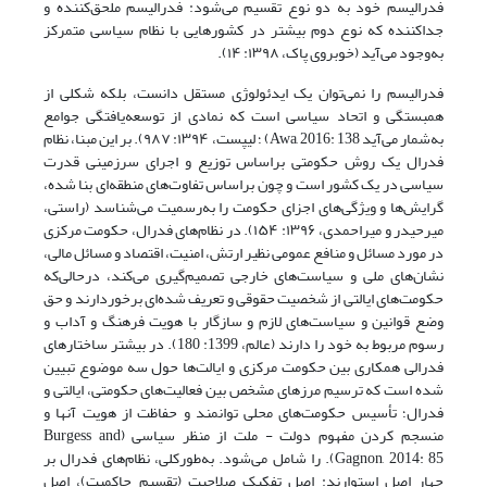
فدرالیسم خود به دو نوع تقسیم می‌شود: فدرالیسم ملحق‌کننده و
جداکننده که نوع دوم بیشتر در کشورهایی با نظام سیاسی متمرکز
به‌وجود می‌آید (خوبروی پاک، ۱۳۹۸: ۱۴).
فدرالیسم را نمی‌توان یک ایدئولوژی مستقل دانست، بلکه شکلی از
همبستگی و اتحاد سیاسی است که نمادی از توسعه‌یافتگی جوامع
به‌شمار می‌آید Awa, 2016: 138) ؛ لیپست، ۱۳۹۴: ۹۸۷). بر این مبنا، نظام
فدرال یک روش حکومتی براساس توزیع و اجرای سرزمینی قدرت
سیاسی در یک کشور است و چون براساس تفاوت‌های منطقه‌ای بنا شده،
گرایش‌ها و ویژگی‌های اجزای حکومت را به‌رسمیت می‌شناسد (راستی،
میرحیدر و میراحمدی، ۱۳۹۶: ۱۵۴). در نظام‌های فدرال، حکومت مرکزی
در مورد مسائل و منافع عمومی نظیر ارتش، امنیت، اقتصاد و مسائل مالی،
نشان‌های ملی و سیاست‌های خارجی تصمیم‌گیری می‌کند، در‌حالی‌که
حکومت‌های ایالتی از شخصیت حقوقی و تعریف شده‌ای برخوردارند و حق
وضع قوانین و سیاست‌های لازم و سازگار با هویت فرهنگ و آداب و
رسوم مربوط به خود را دارند (عالم، 1399: 180). در بیشتر ساختارهای
فدرالی همکاری بین حکومت مرکزی و ایالت‌ها حول سه موضوع تبیین
شده ‌است که ترسیم مرزهای مشخص بین فعالیت‌های حکومتی، ایالتی و
فدرال؛ تأسیس حکومت‌های محلی توانمند و حفاظت از هویت آنها و
منسجم کردن مفهوم دولت - ملت از منظر سیاسی (Burgess and
Gagnon, 2014: 85). را شامل می‌شود. به‌طور‌کلی، نظام‌های فدرال بر
چهار اصل استوارند: اصل تفکیک صلاحیت (تقسیم حاکمیت)، اصل