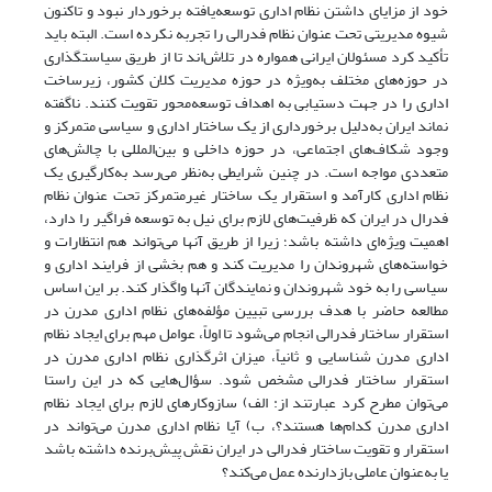
خود از مزایای داشتن نظام اداری توسعه‌یافته برخوردار نبود و تاکنون
شیوه مدیریتی تحت عنوان نظام فدرالی را تجربه نکرده ‌است. البته باید
تأکید کرد مسئولان ایرانی همواره در تلاش‌اند تا از طریق سیاستگذاری
در حوزه‌های مختلف به‌ویژه در حوزه مدیریت کلان کشور، زیرساخت
اداری را در جهت دستیابی به اهداف توسعه‌محور تقویت کنند. ناگفته
نماند ایران به‌دلیل برخورداری از یک ساختار اداری و سیاسی متمرکز و
وجود شکاف‌های اجتماعی، در حوزه داخلی و بین‌المللی با چالش‌های
متعددی مواجه است. در چنین شرایطی به‌نظر می‌رسد به‌کارگیری یک
نظام اداری کارآمد و استقرار یک ساختار غیرمتمرکز تحت عنوان نظام
فدرال در ایران که ظرفیت‌های لازم برای نیل به توسعه فراگیر را دارد،
اهمیت ویژه‌ای داشته باشد؛ زیرا از طریق آنها می‌تواند هم انتظارات و
خواسته‌های شهروندان را مدیریت کند و هم بخشی از فرایند اداری و
سیاسی را به خود شهروندان و نمایندگان آنها واگذار کند. بر این اساس
مطالعه حاضر با هدف بررسی تبیین مؤلفه‌های نظام اداری مدرن در
استقرار ساختار فدرالی انجام‌ می‌شود تا اولاً، عوامل مهم برای ایجاد نظام
اداری مدرن شناسایی و ثانیاً، میزان اثرگذاری نظام اداری مدرن در
استقرار ساختار فدرالی مشخص شود. سؤال‌هایی که در این راستا
می‌توان مطرح کرد عبارتند از: الف) ساز‌و‌کارهای لازم برای ایجاد نظام
اداری مدرن کدام‌ها هستند؟، ب) آیا نظام اداری مدرن می‌تواند در
استقرار و تقویت ساختار فدرالی در ایران نقش پیش‌برنده داشته باشد
یا به‌عنوان عاملی بازدارنده عمل می‌کند؟