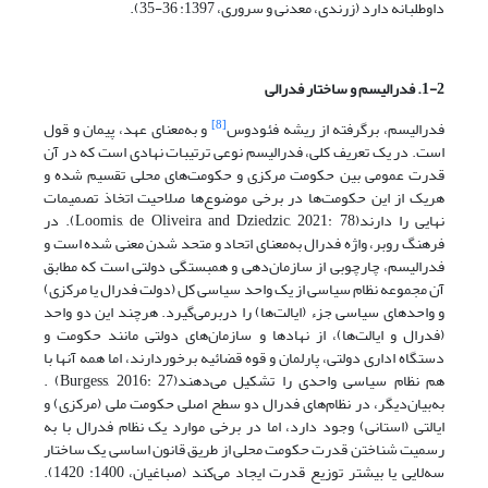
داوطلبانه دارد (زرندی، معدنی و سروری، 1397: 36-35).
1-2. فدرالیسم و ساختار فدرالی
[8]
فدرالیسم، برگرفته از ریشه فئودوس
و به‌معنای عهد، پیمان و قول
است. در یک تعریف کلی، فدرالیسم نوعی ترتیبات نهادی است که در آن
قدرت عمومی بین حکومت مرکزی و حکومت‌های محلی تقسیم شده و
هریک از این حکومت‌ها در برخی موضوع‌ها صلاحیت اتخاذ تصمیمات
نهایی را دارند(Loomis, de Oliveira and Dziedzic, 2021: 78). در
فرهنگ روبر، واژه فدرال به‌معنای اتحاد و متحد شدن معنی شده ‌است و
فدرالیسم، چارچوبی از سازمان‌دهی و همبستگی دولتی است که مطابق
آن مجموعه نظام سیاسی از یک واحد سیاسی کل (دولت فدرال یا مرکزی)
و واحدهای سیاسی جزء (ایالت‌ها) را در‌بر‌می‌گیرد. هر‌چند این دو واحد
(فدرال و ایالت‌ها)، از نهادها و سازمان‌های دولتی مانند حکومت و
دستگاه اداری دولتی، پارلمان و قوه قضائیه برخوردارند، اما همه آنها با
هم نظام سیاسی واحدی را تشکیل می‌دهند(Burgess, 2016: 27) .
به‌بیان‌دیگر، در نظام‌های فدرال دو سطح اصلی حکومت ملی (مرکزی) و
ایالتی (استانی) وجود دارد، اما در برخی موارد یک نظام فدرال با به
رسمیت شناختن قدرت حکومت محلی از طریق قانون اساسی یک ساختار
سه‌لایی یا بیشتر توزیع قدرت ایجاد می‌کند (صباغیان، 1400: 1420).