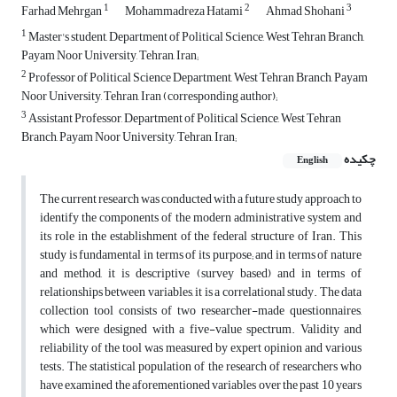
1
2
3
Farhad Mehrgan
Mohammad‌reza Hatami
Ahmad Shohani
1
Master's student, Department of Political Science, West Tehran Branch,
Payam Noor University, Tehran, Iran;
2
Professor of Political Science Department, West Tehran Branch, Payam
Noor University, Tehran, Iran (corresponding author);
3
Assistant Professor, Department of Political Science, West Tehran
Branch, Payam Noor University, Tehran, Iran;
چکیده
English
The current research was conducted with a future study approach to
identify the components of the modern administrative system and
its role in the establishment of the federal structure of Iran. This
study is fundamental in terms of its purpose; and in terms of nature
and method, it is descriptive (survey based) and in terms of
relationships between variables, it is a correlational study. The data
collection tool consists of two researcher-made questionnaires,
which were designed with a five-value spectrum. Validity and
reliability of the tool was measured by expert opinion and various
tests. The statistical population of the research of researchers who
have examined the aforementioned variables over the past 10 years