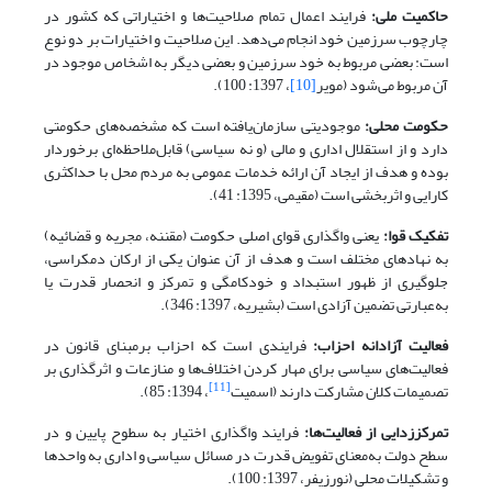
حاکمیت ملی:
فرایند اعمال تمام صلاحیت‌ها و اختیاراتی که کشور در
چارچوب سرزمین خود انجام می‌دهد. این صلاحیت و اختیارات بر دو نوع
است: بعضی مربوط به خود سرزمین و بعضی دیگر به اشخاص موجود در
آن مربوط می‌شود (مویر
[10]
، 1397: 100).
حکومت محلی:
موجودیتی سازمان‌یافته است که مشخصه‌های حکومتی
دارد و از استقلال اداری و مالی (و نه سیاسی) قابل‌ملاحظه‌ای برخوردار
بوده و هدف از ایجاد آن ارائه خدمات عمومی به مردم محل با حداکثری
کارایی و اثربخشی است (مقیمی، 1395: 41).
تفکیک قوا:
یعنی واگذاری قوای اصلی حکومت (مقننه، مجریه و قضائیه)
به نهادهای مختلف است و هدف از آن عنوان یکی از ارکان دمکراسی،
جلوگیری از ظهور استبداد و خودکامگی و تمرکز و انحصار قدرت یا
به‌عبارتی تضمین آزادی است (بشیریه، 1397: 346).
فعالیت آزادانه احزاب:
فرایندی است که احزاب برمبنای قانون در
فعالیت‌های سیاسی برای مهار کردن اختلاف‌ها و منازعات و اثرگذاری بر
[11]
تصمیمات کلان مشارکت دارند (اسمیت
، 1394: 85).
تمرکززدایی از فعالیت
ها:
فرایند واگذاری اختیار به سطوح پایین و در
سطح دولت به‌معنای تفویض قدرت در مسائل سیاسی و اداری به واحدها
و تشکیلات محلی (نورزیفر، 1397: 100).