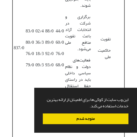
شوند.
برگزاری و
شرکت در
انتخابات آزاد
83/0
02/4
88/0
44/0
باعث تقویت
تقویت
منافع ملی
60/0
89/0
36/3
80/0
837/0
می‌شود.
حاکمیت
76/0
18/3
92/0
76/0
ملی
فعالیت‌های
79/0
09/3
93/0
68/0
دولت و نظام
سیاسی داخلی
باید در راستای
حفظ استقلال
ملی باشد.
این وب سایت از کوکی ها برای اطمینان از ارائه بهترین
همکاری و تعامل
خدمات استفاده می کند.
نظام سیاسی در
خارج باید
متوجه شدم
بازتابی از اراده
مردم باشد.