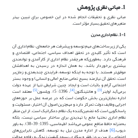
1. مبانی نظری پژوهش
مبانی نظری و تحقیقات انجام شده در این خصوص برای تبیین بهتر
متغیرهای تحقیق بسیار مؤثر است.
1-1. نظام اداری مدرن
یکی از زیرساخت‌های مهم توسعه و پیشرفت هر جامعه‌ای، نظام اداری آن
است که تأثیر کلیدی در تحقق اهداف سیاسی، اجتماعی، اقتصادی و
فرهنگی دارد. به‌طوری‌که هرچقدر نظام اداری از کارآمدی و توانمندی
بیشتری برخوردار باشد، به همان اندازه در رسیدن به اهدافشان
موفق‌تر هستند. با توجه به اینکه توسعه، فرایندی چندبعدی و زمان‌بر
است، تحقق آن نیازمند بسیج تمامی منابع (مالی و انسانی) و وجود بستر
اجتماعی آرام و باثبات است و ایجاد چنین شرایطی تنها از عهده دولت
[5]
[4]
[3]
برمی‌آید (واینر
و هانتینگتون
، 1396: 5). ویلسون
معتقد است
اداره نمایان‌ترین بخش حکومت است که در عرصه عمل بر حوزه‌های
اجرایی وظایف دولت تمرکز دارد و مهم‌ترین اصول آن اختیار، مسئولیت و
پاسخگویی است که تضمین‌کننده یک نظام دمکراتیک است. از این منظر
نظام اداری نه‌تنها مانع یا تهدیدی برای ساختار سیاسی نیست، بلکه
به‌منزله حافظ منافع عمومی می‌باشد (طهماسبی، 1395: 39-38). به باور
دیوب،
[6]
هدف از اداره مدرن نیل به توسعه، کاهش نابرابری‌های
اجتماعی، از بین بردن فقر و بیکاری، بهبود کیفیت زندگی و رفاه و عدالت