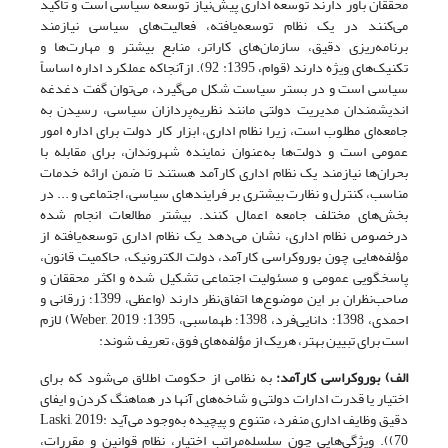
محققان باور دارند توسعه اداری پیش‌نیاز توسعه سیاسی است و تأکید
می‌کنند در یک نظام توسعه‌یافته، فعالیت‌های سیاسی نیازمند
برنامه‌ریزی دقیق، سازمان‌های کاراتر، منابع بیشتر و مهارت‌ها و
تکنیک‌های ویژه دارند (قوام، 1395: 92). از‌آنجا‌که عملکرد اداره اساساً
سیاسی است و در بستر سیاست شکل می‌گیرد، می‌توان گفت دغدغه
اندیشمندان مدیریت دولتی مانند نظریه‌پردازان سیاسی، رسیدن به
جامعه‌ای مطلوب است، زیرا نظام اداری، ابزار کار دولت برای اداره امور
عمومی است و دولت‌ها به‌عنوان نماینده شهروندان، برای مقابله با
بحران‌ها نیازمند یک نظام اداری کارآمد هستند تا ضمن ارائه خدمات
مناسب، کنترل و نظارت بیشتری بر فرایندهای سیاسی، اجتماعی و ... در
بخش‌های مختلف جامعه اعمال کنند. بیشتر مطالعات انجام شده
درخصوص نظام اداری، نشان می‌دهد یک نظام اداری توسعه‌یافته از
مؤلفه‌هایی چون بوروکراسی کارآمد، دولت الکترونیک، حاکمیت قانون،
پاسخگویی عمومی و مسئولیت اجتماعی تشکیل شده و اکثر محققان و
صاحب‌نظران بر این موضوع‌ها اتفاق‌نظر دارند (واعظی، 1399؛ زرقانی و
احمدی، 1398؛ دانایی‌فرد، 1398؛ طهماسبی، 1395؛ Weber, 2019) لازم
است برای تبیین بهتر، هریک از مؤلفه‌های فوق، تعریف شوند:
الف) بوروکراسی کارآمد
:
به نظامی از حکومت اطلاق می‌شود که برای
اختیار یا قدرت ادارات دولتی و شاخه‌های آنها در هماهنگ کردن و ایفای
دقیق وظایف اداری منفرد، متنوع و پیچیده به‌وجود می‌آید Laski, 2019:
70)). ویژگی‌هایی چون سلسله‌مراتب اختیار، نظام قوانین و مقررات،