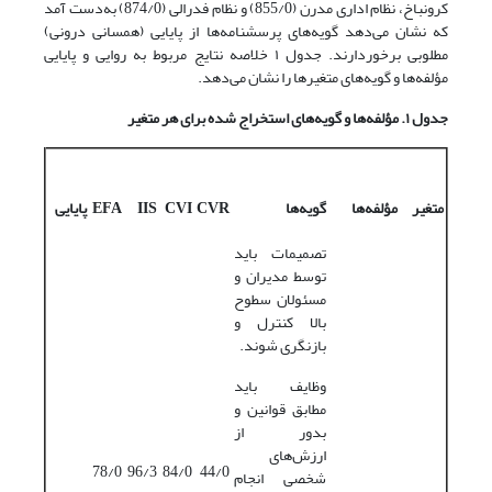
کرونباخ، نظام اداری مدرن (855/0) و نظام فدرالی (874/0) به‌دست آمد
که نشان‌ می‌دهد گویه‌های پرسشنامه‌ها از پایایی (همسانی درونی)
مطلوبی برخوردارند. جدول ۱ خلاصه نتایج مربوط به روایی و پایایی
مؤلفه‌ها و گویه‌های متغیرها را نشان می‌دهد.
جدول ۱. مؤلفه
ها و گویه
های استخراج شده برای هر متغیر
متغیر
مؤلفه
ها
گویه
ها
CVR
CVI
IIS
EFA
پایایی
تصمیمات باید
توسط مدیران و
مسئولان سطوح
بالا کنترل و
بازنگری شوند.
وظایف باید
مطابق قوانین و
بدور از
ارزش‌های
78/0
96/3
84/0
44/0
شخصی انجام