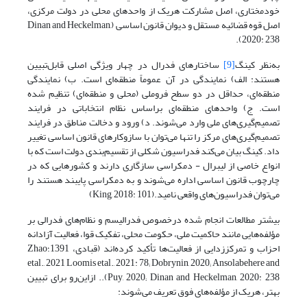
خودمختاری، اصل مشارکت هریک از واحدهای محلی در دولت مرکزی،
اصل قوه قضائیه مستقل و دیوان قانون اساسی (Dinan and Heckelman,
2020: 238).
به‌نظر کینگ
[9]
ساختارهای فدرال در چهار ویژگی اصلی قابل‌تبیین
هستند: الف) نمایندگی در آن عموماً منطقه‌ای است. ب) نمایندگی
منطقه‌ای، حداقل در دو سطح فرو‌ملی (محلی و منطقه‌ای) تنظیم شده
است. ج) واحدهای منطقه‌ای براساس نظام انتخاباتی در فرایند
تصمیم‌گیری‌های ملی وارد می‌شوند. د) ورود و دخالت مناطق در فرایند
تصمیم‌گیری‌های مرکز را تنها می‌توان با ساز‌و‌کارهای قانون اساسی تغییر
داد. کینگ بیان می‌کند فدراسیون شکلی از تقسیم‌بندی دولت است که با
انواع خاصی از لیبرال - دمکراسی سازگاری دارند و کشورهایی که در
چارچوب قانون اساسی اداره می‌شوند و به دمکراسی پایبند هستند را
می‌توان فدراسیون‌های واقعی نامید.(King, 2018: 101)
بیشتر مطالعات انجام شده درخصوص فدرالیسم و نظام‌های فدرالی بر
مؤلفه‌هایی مانند حاکمیت ملی، حکومت محلی، تفکیک قوا، فعالیت آزادانه
احزاب و تمرکززدایی از فعالیت‌ها تأکید کرده‌اند (قبادی، 1391؛Zhao
etal., 2021 Loomis etal., 2021: 78; Dobrynin, 2020; Ansolabehere and
Puy, 2020; Dinan and Heckelman, 2020: 238).. ازاین‌رو برای تبیین
بهتر، هریک از مؤلفه‌های فوق تعریف می‌شوند: