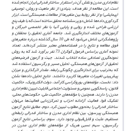
نظام اداری مدرن
و نقش آن در استقرار
ساختار فدرالی ایران انجام شده
‌است. این مطالعه از نظر هدف، بنیادی؛ از نظر ماهیت و روش، توصیفی
(پیمایشی) و از نظر روابط بین متغیرها از مطالعات همبستگی است. ابزار
گردآوری داده
ها شامل دو پرسشنامه محقق ساخته است که با طیف
پنج
ارزشی طراحی شده و روایی و پایایی آنها با نظر تخصصی خبرگان و
آزمون
های مختلف اندازه
گیری شد. جامعه آماری تحقیق را محققان و
پژوهشگرانی شامل می‌شود که طی 10 سال گذشته درباره متغیرهای
فوق مطالعه و نتایج را در فصلنامه
های معتبر منتشر کرده
اند. تعداد
نمونه آماری براساس فرمول کوکران 73 نفر برآورد شد که به روش
نمونه‌گیری تصادفی ساده انتخاب شدند. جهت و آزمون فرضیه‌های
تحقیق از آزمون‌های همبستگی، تحلیل مسیر و رگرسیون استفاده شد
که به
ترتیب برای اندازه
گیری چگونگی رابطه، مقدار اثرگذاری و میزان
پیش
بینی تغییرات متغیرها کاربرد داشتند. نتایج تحلیل داده‌ها نشان
داد: نخست، مؤلفه‌های بوروکراسی کارآمد، دولت الکترونیک، حاکمیت
قانون، پاسخگویی عمومی و مسئولیت اجتماعی قابلیت تبیین نظام اداری
مدرن را دارند. همچنین با مؤلفه
های حاکمیت ملی، حکومت
های محلی،
تفکیک قوا، فعالیت آزادانه احزاب و تمرکززدایی فعالیت
ها می
توان
ساختار فدرالی را به
نحوی مطلوب تبیین کرد. دوم، مطابق نتایج آزمون
همبستگی پیرسون، بین نظام اداری مدرن و ساختار فدرالی رابطه
ای
مستقیم، مثبت و قابل
قبولی وجود دارد. سوم، براساس نتایج آزمون
رگرسیون، سهم نسبی هر
یک از مؤلفه
های نظام اداری مدرن در