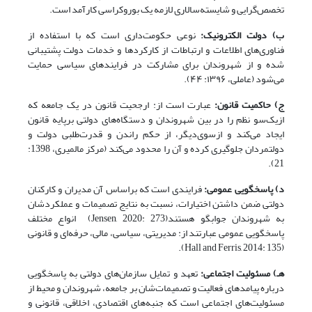
تخصص‌گرایی و شایسته‌سالاری لازمه یک بوروکراسی کارآمد است.
ب) دولت الکترونیک:
نوعی حکومت‌داری است که با استفاده از
فناوری‌های اطلاعات و ارتباطات از کارکردها و خدمات دولت پشتیبانی
شده و از شهروندان برای مشارکت در فرایندهای سیاسی حمایت
می‌شود (عاملی، ۱۳۹۶: ۴۴).
ج) حاکمیت قانون:
عبارت است از: ارجحیت قانون در یک جامعه که
از‌یک‌سو نظم را در بین شهروندان و دستگاه‌های دولتی بر‌پایه قانون
ایجاد می‌کند و از‌سوی‌دیگر، از حکم راندن و قدرت‌طلبی دولت و
دولتمردان جلوگیری کرده و آن را محدود می‌کند (مرکز مالمیری، 1398:
21).
د) پاسخگویی عمومی:
فرایندی است که براساس آن مدیران و کارکنان
دولتی ضمن داشتن اختیارات، نسبت به نتایج تصمیمات و عملکردشان
به شهروندان جوابگو هستند(Jensen, 2020: 273) انواع مختلف
پاسخگویی عمومی عبارتند از: مدیریتی، سیاسی، مالی، حرفه‌ای و قانونی
(Hall and Ferris, 2014: 135).
هـ) مسئولیت اجتماعی:
تعهد و تمایل سازمان‌های دولتی به پاسخگویی
درباره پیامدهای فعالیت و تصمیمات‌شان بر جامعه، شهروندان و محیط از
مسئولیت‌های‌ اجتماعی است که جنبه‌های اقتصادی، اخلاقی، قانونی و