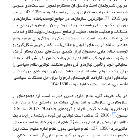
در بین شهروندان است و تحقق آن مستلزم تدوین سیاست‌های عمومی
متناسب با تغییرات ساختاری و ارزشی است (دیوب، 1396: 47). از نظر
وبر (2019: 77) مؤثرترین سازمان‌ها در جوامع توسعه‌یافته، سازمان‌های
بوروکراتیک و عقلایی هستند، زیرا وجود چنین سازمان‌هایی برای حل
مشکلات و هدایت جامعه، حمایت از منافع شهروندان، تولید کالا و خدمات
امری اجتناب‌ناپذیر است. به عقیده او، یکی از ویژگی‌های مهم جوامع
معاصر، سلطه فرایندهای قانونی و عقلایی است که از طریق شکل‌گیری و
توسعه نظام اداری به‌عنوان ابزار کلیدی دولت‌های مدرن به‌کار گرفته
می‌شود. به‌بیان‌دیگر، نظام اداری می‌تواند ضمن افزایش قابلیت‌های
عملیاتی خود و تأمین نیازهای گروه‌های مختلف، توانایی نظام سیاسی را
برای جذب انواع تقاضا‌ها ارتقا دهد. ازاین‌رو دولت‌های بهره‌مند از
نهادهای اداری کارآمد ظرفیت‌های لازم را برای حل مشکلات سیاسی،
اقتصادی و اجتماعی دارند (فولادوند، 1396: 104).
در یک تعریف کلی، نظام اداری مدرن عبارت است از: مجموعه‌ای از
ساز‌و‌کارهای سازمانی و اقدام‌های دولت در راستای بالا بردن رفاه
اجتماعی و توانمند کردن افراد و گروه‌های جامعه Souza, 2017: 29)).
[7]
بیسون
(2016: 2) معتقد است توانایی این‌گونه دولت‌ها در ایجاد یک
نظام اداری مدرن از اصلی‌ترین ویژگی‌های این نوع دولت‌هاست. به باور
دانایی‌فرد (1398: 137) نظام سیاسی بدون نظام اداره عقیم است، زیرا
تداوم حیات هر نظام سیاسی، در گرو نظام اداری آن است. عده‌ای از