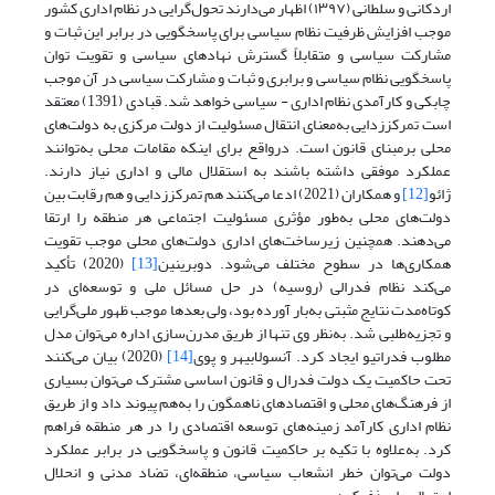
اردکانی و سلطانی (۱۳۹۷) اظهار می‌دارند تحول‌گرایی در نظام اداری کشور
موجب افزایش ظرفیت نظام سیاسی برای پاسخگویی در برابر این ثبات و
مشارکت سیاسی و متقابلاً گسترش نهادهای سیاسی و تقویت توان
پاسخگویی نظام سیاسی و برابری و ثبات و مشارکت سیاسی در آن موجب
چابکی و کارآمدی نظام اداری - سیاسی خواهد شد. قبادی (1391) معتقد
است تمرکززدایی به‌معنای انتقال مسئولیت از دولت مرکزی به دولت‌های
محلی برمبنای قانون است. درواقع برای اینکه مقامات محلی به‌توانند
عملکرد موفقی داشته باشند به استقلال مالی و اداری نیاز دارند.
ژائو
[12]
و همکاران (2021) ادعا می‌کنند هم تمرکززدایی و هم رقابت بین
دولت‌های محلی به‌طور مؤثری مسئولیت اجتماعی هر منطقه را ارتقا
می‌دهند. همچنین زیرساخت‌های اداری دولت‌های محلی موجب تقویت
همکاری‌ها در سطوح مختلف می‌شود. دوبرینین
[13]
(2020) تأکید
می‌کند نظام فدرالی (روسیه) در حل مسائل ملی و توسعه‌ای در
کوتاه‌مدت نتایج مثبتی به‌بار آورده بود، ولی بعدها موجب ظهور ملی‌گرایی
و تجزیه‌طلبی شد. به‌نظر وی تنها از طریق مدرن‌سازی اداره می‌توان مدل
مطلوب فدراتیو ایجاد کرد. آنسولابیهر و پوی
[14]
(2020) بیان می‌کنند
تحت حاکمیت یک دولت فدرال و قانون اساسی مشترک می‌توان بسیاری
از فرهنگ‌های محلی و اقتصادهای ناهمگون را به‌هم پیوند داد و از طریق
نظام اداری کارآمد زمینه‌های توسعه اقتصادی را در هر منطقه فراهم
کرد. به‌علاوه با تکیه بر حاکمیت قانون و پاسخگویی در برابر عملکرد
دولت می‌توان خطر انشعاب سیاسی، منطقه‌ای، تضاد مدنی و انحلال