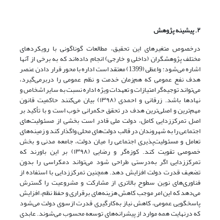
۲.
پیشینه پژوهش
درخصوص متغیرهای این تحقیق، مطالعات گوناگونی با رویکردهای
مختلف پژوهشگران (داخلی و خارجی) انجام داده‌اند که به برخی از آنها
اشاره می‌شود: واعظی (1399) معتقد است اداره با محور قرار دادن عنصر
هدف نفع عمومی که هم‌زمان خدمت و نظم عمومی را در‌بر‌می‌گیرد،
می‌تواند توجیه‌گر امتیازات و تعهدات ویژه اداره نسبت به سایر اشخاص و
نهادها باشد. زرقانی و احمدی (۱۳۹۸) بیان می‌کنند حاکمیت قانون
مهم‌ترین و اصلی‌ترین هدف در تحقق حکمرانی خوب است و با تأکید بر
اصل تمرکززدایی کامل، دولت ملی قادر است بخشی از مسئولیت‌های
اجتماعی را به شهروندان در قالب دولت‌های محلی واگذار کند و زمینه‌های
تعامل و مسئولیت‌پذیری اجتماعی را میان دولت، جامعه مدنی و بخش
خصوصی تقویت کند. کوزه‌گر و رضایی (۱۳۹۸) بر این باورند که
تمرکززدایی اگر به‌درستی طراحی شود می‌تواند دمکراسی را بدون
تضعیف قدرت دولت افزایش دهد. همچنین تمرکززدایی با استفاده از
فناوری‌های نوین سطوح بالاتری از مشارکت و مشروعیت را گسترش
می‌دهد که این امر موجب کاهش هزینه‌های برقراری و حفظ نظم، افزایش
پاسخگویی عمومی، کاهش نیاز به‌کارگیری قدرت ازسوی دولت می‌شود
که درنهایت همه موارد از پیشرانه‌های توسعه محسوب می‌شوند. عابدی