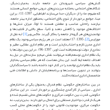
کنش‌های سیاسی شهروندان در جامعه دارند. به‌عبارت‌دیگر،
شکاف‌های اجتماعی به‌مثابه مرزبندی‌های درونی جوامع انسانی هستند
که مفهوم «ما» را از «دیگران» جدا می‌سازند (طباطبایی، 1397: 11). بر این
مبنا، جوامع برخوردار از تنوع بالای اجتماعی، به‌منظور اداره بهتر جامعه،
نیازمند راه‌حلی مناسب و مطمئن هستند تا اولاً، میزان تنش‌ها و
اختلاف‌های موجود را کاهش دهند و ثانیاً، سطح بالایی از قابلیت‌ها و
توانمندی‌های هر گروه از جامعه را به‌کار گیرند. ماکس وبر
[1]
(به نقل از
موزلیس
[2]
، 1395: 17) معتقد است در هر رژیم سیاسی وجود یک نظام
اداری مدرن لازم و اجتناب‌ناپذیر است و هر نظام اداری عقلایی، مظهر و
نمادی از دولت توسعه‌یافته است (وبر، 1397: 96). در این بین دولت‌ها با
یک نظام اداری توسعه‌یافته می‌توانند نقش مهم و سازنده‌ای در نیل به
اهداف جامعه ایفا کنند. این بدان معناست که هر نظام سیاسی به‌ناچار
باید یک نظام اداری توانمند را در کنار خود داشته باشد تا سیاستگذاران
بتوانند در تدوین سیاست‌ها و برنامه‌هایشان از دانش و اطلاعات فنی
متخصصان اداری استفاده‌ کنند.
در بین ساختارهای حکومتی، نظام فدرال به‌عنوان یکی از ساختارهای
اداری ـ سیاسی از کارآمدی چشمگیری برخوردار است. در این ساختار
حکومتی، قدرت بین حکومت مرکزی و حکومت‌های محلی تقسیم شده و
هر‌یک از قدرت و اختیار مستقلی برای اعمال برخوردارند. بدین‌ترتیب، نه
حکومت مرکزی، موجودیت قانونی خود را از حکومت‌های محلی کسب