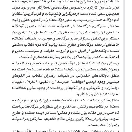
اندیشه رهبری را به طرزی هندسه‌مند و ساختاریافته مورد فهم و مداقه
قرار داد. این کارکرد درخصوص دوگانه
های ناسازگار هم وجود دارد.
همچنین سعی شده است آرمان‌گرایی واقع‌بینانه و غرب‌گزینی انتقادی
(دو دوگانه حساس
تر نسبت به سایر دوگانه‌ها) را در کانون تحلیل و فهم
ساختار سازگاری دوگانه‌ها در اندیشه مقام معظم رهبری آیت‌الله
خامنه‌ای قرار دهیم. این دو، مصداقی از کاربست منطق پیشنهادی این
جستار برای تحلیل عمیق‌تر سایر دوگانه‌های موجود در اندیشه آیت‌الله
خامنه‌ای از
جمله دوگانه
های مطرح شده بیانیه گام دوم انقلاب اسلامی
است؛ دوگانه‌هایی از قبیل دین و ثروت، حقیقت و سیاست، تمدن و
فرهنگ و ... که در بیانیه مذکور به‌نحوی سازمندانه مطرح شده
اند.
پرسش این است که منطق دوگانه‌‌های ناظر به حکمرانی در اندیشه
رهبران انقلاب اسلامی ایران چگونه است؟ فرضیه (مدعا) این است که
منطق دوگانه‌های حکمرانی در اندیشه رهبران انقلاب در الگوهای
مبتنی
بر وجوه ایجابی (موافقت) عبارتند از: «تلفیق» (تلازم)، «تأیید»،
«واسازی» و «گزینش» و در الگوهای برخاسته از وجوه سلبی (مخالفت)
عبارتند از: «تقابل» و «تنافی».
منطق مذکور به
مثابه یک مدل (که این مقاله برای اولین بار مطرح کرده
است)، در مقام فهم و کنش، ساختاری برای منطق
یابی دوگانه‌هایی است
که حتی در این مقاله بیان نشده و ممکن است در آینده مسئله یا مطرح
شوند. پیش
فرض به
کارگیری روش «نظام مفاهیم»، سازگاری در اندیشه
رهبران انقلاب است.
همچنین این مقاله ضمن نشان دادن برخی دوگانه
های ناسازگار، معتقد