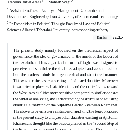
1
2
Ataollah Rafiei Atani
Mohsen Solgi
1
Assistant Professor, Faculty of Management, Economics and
Development Engineering, Iran University of Science and Technology;
2
PhD candidate in Political Thought, Faculty of Law and Political
Sciences, Allameh Tabatabai University (corresponding author);
چکیده
English
The present study mainly focused on the theoretical aspect of
governance (the idea of governance) in the minds of the leaders of
the revolution. Thus, a particular form of logic was designed to
perceive and scrutinize the dualities adapted and accommodated
into the leaders’ minds in a geometrical and structured manner.
This was also the case concerning maladjusted dualities. Moreover,
it was tried to place realistic idealism and the critical view toward
the West (two dualities more sensitive compared to similar ones) at
the center of analyzing and understanding the structure of adjusting
dualities in the mind of the Supreme Leader, Ayatollah Khamenei.
The above two items were instances of applying the logic proposed
in the present study to analyze other dualities existing in Ayatollah
Khamenei’s thought like the ones explained in the “Second Step of
the Revolution” statement in a more in-depth way. They included