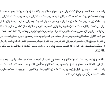
ی‌کنند یا به خانه پدری بازگشته ولی خود امرار معاش می‌کنند)، زنان بدون شوهر، همسرا
ر نظام وظیفه مشغول خدمت هستند، زنان خودسرپرست، دختران خودسرپرست (دختران ب
‌شود. علت زن سرپرست شدن خانوار در فقر خانوار اهمیت بسیاری دارد. به‌عنوان مث
ار می‌دهد. با از دست دادن شوهر، توازن تقسیم‌ کار در خانواده از تعادل خارج شده‌ ا
 1386). درخصوص زن‌‌سرپرستی خانواده، دلایل منطقه‌ای هم مؤثرند. ازجمله، در آسیا بیوه شدن هنوز دلیل اصلی ا
اد نیروی‌ کار، بخشی از نیروی ‌کار مرد را به خارج می‌فرستند و خانواده‌های آنها را زنان 
 زندگی می‌کنند. در حوزه کارائیب بسیاری از زنان، همزیستی کوتاه و موقت با شریک ز
بنابر داده‌های طرح هزینه و درآمد خانوار مرکز آمار در سال ۱۴۰۰، سهم عوامل مختلف در زن سرپرست شدن خانوارها به شرح 
همسر) بیشترین علت زن سرپرست شدن خانوارها (79 درصد) بوده است. پس از آن با اختلاف بسیار زیاد زنان س