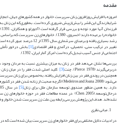
مقدمه
امروزه با افزایش روز‌افزون زنان سرپرست خانوار در همه کشورهای جهان، اعم از
شرایط زندگی این قشر را بیش‌از‌پیش ضروری کرده است. به‌طوری‌که این زنان 
فرزندان آنها مورد توجه و بررسی قرار گرفته است (آجورلو و همکاران، 1391).
رشد بسیاری یافته و برمبنای سرش
تغییر در ترکیب سنی، تحصیلی، درآمدی و فقر اقتصادی
[1]
بخش درخور تأملی از
اجتماعی از جنس آسیب تبدیل کرده است (مرکز آمار ایران، 1392).
بررسی‌ها نشان ‌می‌دهد
فقر در زنان به میزان بیشتری نسبت به مردان وجود دارد (Owus etal., 2014) طبق یافته‌
در‌بر‌می‌گیرند (Pierce, 1978). چنت
[3]
همچنین در روندی فقر در بین زنان افزایش یافته، به‌خصوص برای زنان سرپرست
می‌شود (Medeiros and Joana, 2008) اگرچه صحبت از ز
دارد. به همین منظور صندوق توسعه سازمان ملل برای زنان
[5]
درحال‌توسعه.(Chen, 2005) در عمده مطالعات فقر در حوزه
نشده‌اند. هدف این پژوهش بررسی رابطه بین علت زن سرپرست شدن خانوار و فق
مبانی نظری
در ادبیات دلایل مختلفی برای فقر خانوارهای زن سرپرست بیان شده‌ است که در ا