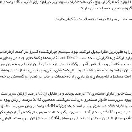
مطلقه سرپرست خانوار تحصیلات دانشگاهی دارند. درخصوص زنان سرپرست خا
ات دانشگاهی دارند.
به فقیرترین فقرا تبدیل می‌کند. نبود سیستم جبران‌کننده کسری درآمدها ازطرف نها
قابل‌اغماض بودن آثار خدمات این سیستم‌های جبرانی بر وضعیت خانواده در بسیاری از کشورها گزارش شده‌ است .(Chant, 1997a) 
منیت بر کاهش و حذف فقر تأثیر می‌گذارند. به‌عبارت‌دیگر تأمین اجتماعی به‌عنوان توز
بان درآمد و اخذ بیمه از شاغلان و اعطای کمک‌های نقدی و غیر‌نقدی به نیازمندان و اقش
ای غرامت دستمزد ایام بیماری و بارداری و ارائه خدمات درمانی در تعدیل و گسستن چرخه 
براساس نتایج طرح هزینه درآمد خانوار مرکز آمار ایران در سال ۱۴۰۰، زنان سرپرست خانوار دارای مستمری ۳۷ د
در ماه دریافت نمی‌کنند. در نمودار ۴ مشاهده می‌شود که 4/57 درصد از زنان بیوه سرپرست خانوار مست
دارای مستمری هستند. در میان زنان مطلقه اما فاصله زنانی که مستمری می‌گیرند با افراد فاقد مستمری بیشتر است؛ به
دریافت نمی‌کنند. چنین وضعیتی در میان زنان متأهل سرپرست خانوار نیز وجود دارد و تنها 6/12 درصد از آنها مستمری می‌گیرند. البته سهم زنانی که ه
برای تأمین مخارج زندگی روی مستمری حساب می‌کنند بیشتر است به‌طوری‌که 4/35 درصد از آنها این امکان را دارند ولی در مق