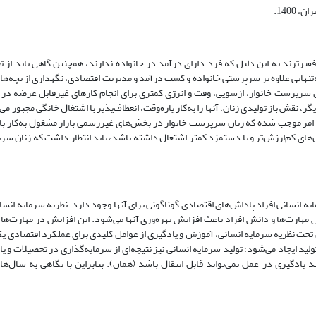
1400.
قیرترند به این دلیل که فرد دارای درآمد در خانواده ندارند، همچنین گاهی باید از ت
 این‌گونه خانوارها، زنان باید به‌تنهایی علاوه بر سرپرستی خانواده و کسب درآمد و مدیریت اقتصادی، نگهداری از بچه
ن سرپرست خانوار، ازسویی، وقت و انرژی کمتری برای انجام کارهای غیرقابل عرضه در با
یگر، نقش باز تولیدی زنان، آنها را به‌کار پاره‌وقت، انعطاف‌پذیر با اشتغال خانگی مجبور می‌
ن امر موجب شده که زنان سرپرست خانوار در بخش‌های غیررسمی بازار مشغول به‌کار با
ای کم‌ارزش‌تر و با دستمزد کمتر اشتغال داشته‌ باشد، باید انتظار داشت که زنان سرپ
ایه انسانی افراد پاداش‌های اقتصادی گوناگونی برای آنها وجود دارد. نظریه سرمایه انسا
 در عمل با افزایش مهارت‌ها و دانش افراد باعث افزایش بهره‌وری آنها می‌شود. این افزایش در مهار
افراد نیز می‌‌شود (دژپسند، عرب‌مازار و سیفی، 1395). بنابراین تحت نظریه سرمایه انسانی، آموزش و یادگیری از عوامل کلیدی برای عملکرد
ولید ایجاد می‌شود؛ تولید سرمایه انسانی نیز نتیجه‌ای از سرمایه‌گذاری در تحصیلات و 
 یادگیری در عمل نمی‌تواند قابل انتقال باشد (همان). بنابراین با نگاهی به سال‌ه