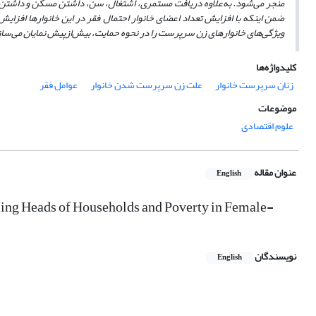
منجر می
شود. به
علاوه دریافت مستمری، اشتغال، سن، داشتن مسکن و داشتن فرزند پس
ضمن اینکه با افزایش تعداد اعضای خانوار احتمال فقر در این خانوارها افزایش
ویژگی
های خانوارهای زن سرپرست را در نحوه حمایت، بیش
از
پیش نمایان می
ساز
کلیدواژه‌ها
زنان سرپرست خانوار
علت زن سرپرست شدن خانوار
عوامل فقر
موضوعات
علوم اقتصادی
عنوان مقاله
English
ing Heads of Households and Poverty in Female-
نویسندگان
English