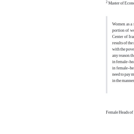
2
Master of Econo
Women, as a s
portion of w
Center of Ir
results of th
with the pove
any reason, t
in female-hea
in female-hea
need to pay m
in the manner
Female Heads of