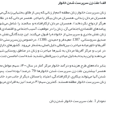
الف) علت زن سرپرست شدن خانوار
زنان سرپرست خانوار زنان مطلقه (اعم از زنانی که پس از طلاق به‌تنهایی زندگی م
همسران مردان زندانی، همسران مردان بیکار یا مهاجر، همسر مردانی که د
هرگز ازدواج‌ نکرده‌اند)، همسران مردان ازکارافتاده و سالمند را شامل می
پیامدهای اقتصادی‌ـ‌اجتماعی آن، زنان را در موقعیت آسیب اجتماعی و اقتصادی قر
صدیق سروستانی، 1387؛ معیدفر و حمیدی،
آفریقا و خاورمیانه مهاجرت بین‌المللی دلیل اصلی به‌شمار می‌رود. کشورهای دارای ماز
در غرب و مرکز آفریقا مردان به شهرها مهاجرت و زنان در مناطق روستایی تنها
می‌دهند و این پدیده به‌دلیل مهاجرت بین‌المللی تشدید شده‌ است (مامسن جنت، 1378).
زنان سرپرست خانوار مطلقه هستند. کمترین سهم (۴ درصد) نیز به افرادی مربوط است که هرگز ازدواج نکرده‌اند.
نمودار 1. علت سرپرست خانوار شدن زنان