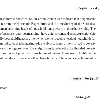
چکیده
English
esources in societies. Studies conducted in Iran indicate that a significant
 data from the Household Expenditure and Income Survey of the Statistical
r women becoming heads of households and poverty in these households. The
h of a spouse," and "not marrying" have a significant and positive relationship
urally, household heads are men; when women become heads of households for
indicated that being single due to divorce is more likely to lead to poverty
and having a son over 18 can significantly reduce the likelihood of poverty
kelihood of poverty in these households rises. These results highlight the
olds and also to consider other characteristics of female-headed households
کلیدواژه‌ها
English
actors
اصل مقاله