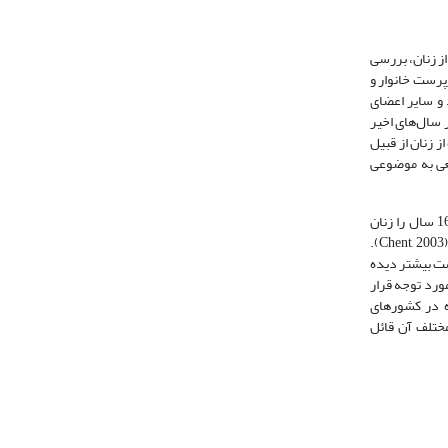
ز زنان، بررسی
پرست خانوار و
و سایر اعضای
ور را تشکیل داده‌اند، در سال‌های اخیر
روه از زنان از قبیل
یعی به موضوعی
در آمریکا، دو‌سوم افراد فقیر بالای 16 سال را زنان
کلید اصلی شدت فقر را در میان زنان می‌داند. این امر به این معناست که زنان به نسبت مردان بیشتر فقر را تجربه می‌کنند (Chent, 2003).
ست بیشتر دیده
ه مورد توجه قرار
ویژه در کشورهای
ی مختلف آن قائل