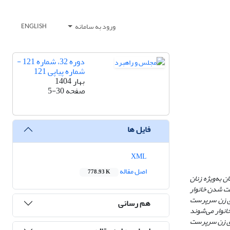
ورود به سامانه
ENGLISH
دوره 32، شماره 121 -
شماره پیاپی 121
بهار 1404
صفحه
5-30
فایل ها
XML
اصل مقاله
778.93 K
ان به
ویژه زنان
رسی رابطه بین علت زن سرپرست شدن خانوار
های زن سرپرست
هم رسانی
نوار می
شوند
های زن سرپرست