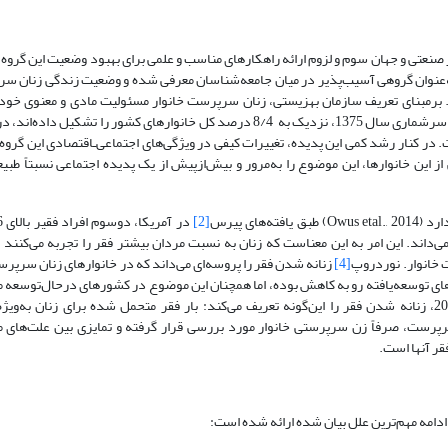
 صنعتی و جهان سوم و لزوم ارائه راهکارهای مناسب و علمی برای بهبود وضعیت این گروه ا
به‌عنوان گروهی آسیب‌پذیر در میان جامعه‌شناسان معرفی شده و وضعیت زندگی زنان سر
برمبنای تعریف سازمان بهزیستی، زنان سرپرست خانوار مسئولیت مادی و معنوی خود 
خانواده را برعهده دارند (خسروی، 1380). خانوارهای زن ‌سرپرست که براساس سرشماری سال 1375، نزدیک به 8/4 درصد کل خانوارهای کش
ماری سال 1395 از 12 درصد عبور کرده است. در کنار رشد کمی این پدیده، تغییرات کیفی در ویژگی‌های اجتماعی‌ـاقتصادی این گ
 این خانوارها، این موضوع را به‌مرور و بیش‌از‌پیش از یک پدیده اجتماعی نسبتاً طب
های پیرس
[2]
 خانوار. نوردروپ
[4]
زنانه شدن فقر را پروسه‌ای می‌داند که در خانوارهای زنان سرپر
نانه‌ شدن فقر در کشورهای توسعه‌یافته رو به کاهش بوده، اما همچنان این موضوع در کشورهای در‌حال‌توسع
در سال 2005، زنانه ‌شدن فقر را این‌گونه تعریف می‌کند: بار فقر متحمل شده برای زنان به‌
 خانوارهای زن سرپرست، صرفاً زن سرپرستی خانوار مورد بررسی قرار گرفته و تمایزی بین علت‌ها
ر آنها است.
دامه مهم‌ترین علل بیان شده ارائه شده‌ است: