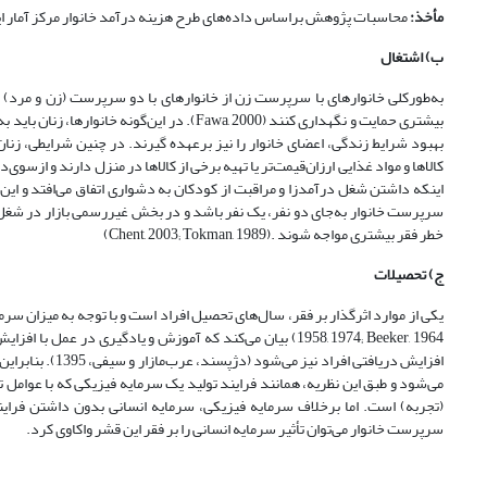
مأخذ:
محاسبات پژوهش براساس داده‌های طرح هزینه درآمد خانوار مرکز آمار ایران، 
ب) اشتغال
به‌طور‌کلی خانوارهای با سرپرست زن از خانوارهای با دو سرپرست (زن و مرد) ف
بیشتری حمایت و نگهداری کنند (Fawa, 2000). در
بهبود شرایط زندگی، اعضای خانوار را نیز برعهده گیرند. در چنین شرایطی، زنا
کالاها و مواد غذایی ارزان‌قیمت‌تر یا تهیه برخی از کالاها در منزل دارند و ازسوی‌د
اینکه داشتن شغل درآمدزا و مراقبت از کودکان به دشواری اتفاق می‌افتد و ای
سرپرست خانوار به‌جای دو نفر، یک نفر باشد و در بخش غیررسمی بازار در شغل‌ه
خطر فقر بیشتری مواجه شوند .(Chent, 2003; Tokman, 1989)
ج) تحصیلات
یکی از موارد اثرگذار بر فقر، سال‌های تحصیل افراد است و با توجه به میزان سرم
1958, 1974; Beeker, 1964) بیان می‌کند که آموزش و یادگیری
افزایش دریافتی 
می‌شود و طبق این نظریه، همانند فرایند تولید یک سرمایه فیزیکی که با عوامل ت
(تجربه) است. اما برخلاف سرمایه فیزیکی، سرمایه انسانی بدون داشتن فرایند
سرپرست خانوار می‌توان تأثیر سرمایه انسانی را بر فقر این قشر واکاوی کرد.