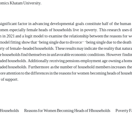
mics, Khatam University;
ignificant factor in advancing developmental goals, constitute half of the human r
omen, especially female heads of households, live in poverty. This research uses
an in 2021 and a logit model to examine the relationship between the reasons fo
e model fitting show that "being single due to divorce," "being single due to the deat
rty of female-headed households. These results may indicate the reality that, nat
he households find themselves in unfavorable economic conditions. However, findings 
ded households. Additionally, receiving pensions, employment, age, owning a home, 
ded households. Furthermore, as the number of household members increases, the li
ore attention to the differences in the reasons for women becoming heads of househ
 of support.
 Households
Reasons for Women Becoming Heads of Hhouseholds
Poverty F