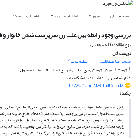
صفحه اصلی
مرور
اطلاعات نشریه
راهنمای نویسندگان
بررسی وجود رابطه بین علت زن سرپرست شدن خانوار و ف
نوع مقاله : مقاله پژوهشی
نویسندگان
2
1
محمدرضا عبداللهی
عطیه عرب
1
پژوهشگر مرکز پژوهش‌های مجلس شورای اسلامی (نویسنده مسئول)؛
2
کارشناسی ارشد اقتصاد، دانشگاه خاتم؛
10.22034/mr.2024.15369.5532
چکیده
زنان به
عنوان عامل مؤثر در پیشبرد اهداف توسعه‌ای، نیمی از منابع انسانی ج
و فقر در این خانوارها پرداخته شده‌ است. بنابر نتایج حاصل از برازش مدل، «
رابطه معنادار و مثبت دارد. این نتایج می‌تواند بیانگر این واقعیت باشد که به
صو
خانوارها در شرایط ناگواری از بعد اقتصادی قرار می
گیرند. با‌این‌حال نتایج بررسی