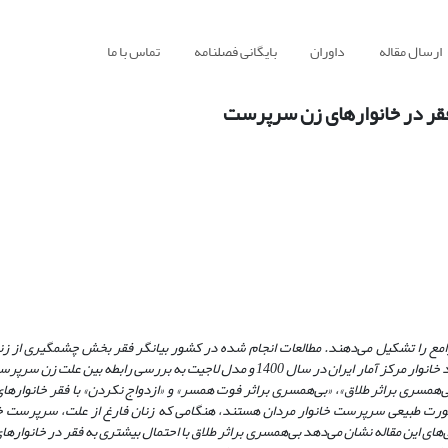
ارسال مقاله
داوران
بایگانی فصلنامه
تماس با ما
قر در خانوارهای زن سرپرست
وامع را تشکیل می‌دهند. مطالعات انجام شده در کشور بیانگر فقر بخش چشمگیری از زن
سرپرست خانوار است. در این پژوهش با استفاده از داده‌های طرح هزینه و درآمد خانوار مرکز آمار ایران در سال 1400 و مدل لاجیت به بر
بی‌همسری براثر طلاق»، «بی‌همسری بر‌اثر فوت همسر» و «ازدواج نکردن» با فقر خانوار
رت طبیعی سرپرست خانوار مردان هستند، هنگامی که زنان فارغ از علت، سرپرست خا
های این مقاله نشان
می
دهد بی‌همسری بر‌اثر طلاق با احتمال بیشتری به فقر در خانوار