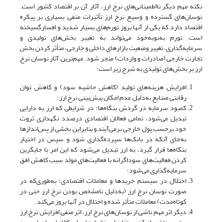
نکته مهم دیگر نااطمینانی‌های نرخ ارز، آثار آن بر اقتصاد کشور است.
نوسان‌های گسترده و وسیع نرخ ارز تأثیرات منفی بسیاری بر پیکره
اقتصاد دارد که یکی از آنها بروز تورم‌های بسیار شدید و افسارگسیخته
است. تورم به‌نوبه‌خود می‌تواند به تغییر بخش‌های تولیدی و
سرمایه‌گذاری، تغییر وضعیت بازارهای داخلی و خارجی، متأثر کردن بخش
تجارت خارجی (صادرات و واردات) منجر شود. مهم‌ترین آثار نوسان نرخ
ارز بر بخش‌های تولیدی به شرح زیر است:
افزایش هزینه‌های تولید (کاهش حاشیه سود) و کاهش توان
رقابتی صنایع به‌دلیل عدم امکان پیش‌بینی نرخ ارز؛
کمبود سرمایه در گردش بنگاه‌ها؛ در شرایطی که ارز به دارایی
تبدیل می‌شود، تمامی فعالان اقتصادی درصدد نگهداری ثروت
خود برحسب پول خارجی برمی‌آیند و بنابراین بخشی از پس‌اندازها
به‌جای آنکه در بانک‌ها سپرده‌گذاری شود و سپس در اختیار
بنگاه‌ها قرار گیرد، به ارز تبدیل می‌شود که این امر با جایگزین
کردن فعالیت‌های سوداگرانه با فعالیت‌های مولد سبب کاهش افق
سرمایه‌گذاری می‌شود؛
اختلال در سیستم خریدها و معاملات اقتصادی؛ به‌طوری‌که در
صورت نوسان نرخ ارز (به‌دلیل نامشخص بودن نرخ ارز حتی در
کوتاه‌مدت) معاملات متأثر شده و اختلال در آنها بروز می‌کند.
دیگر اثر مهم ناشی از نوسان‌های نرخ ارز، اثر منفی افزایش نرخ ارز