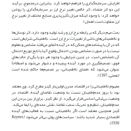
افزایش سرمایه‌گذاری را فراهم خواهد کرد. بنابراین درمجموع، برآیند
این دو اثر متضاد، اثر خالص تغییر نرخ ارز بر سرمایه‌گذاری را روشن
خواهد کرد؛ با وجود اینکه میزان تأثیرپذیری صنایع مختلف از تغییر نرخ
ارز متفاوت است (همان).
بحث مهم دیگر که بر رابطه نرخ ارز و رشد تولید وجود دارد، اثر نوسان‌ها
و نااطمینانی‌های ناشی از تغییرات نرخ ارز است. نااطمینانی شرایطی است
که در آن یا پیشامدهای ممکن که در آینده اتفاق می‌افتد مشخص و معلوم
نیست یا در صورت مشخص بودن، احتمال وقوع آنها یا تابع توزیع احتمال
آن نامشخص است. در چنین شرایطی با وجود هر دو یا یکی از حالت‌های
فوق، تصمیم‌گیری در مورد آینده پیچیده و دشوار می‌شود و اصطلاحاً
عنوان می‌شود که «فضای نااطمینانی» بر تصمیم‌ها حاکم شده است
(نعمتی، 1397).
مفهوم نااطمینانی را در اقتصاد مدرن اولین‌بار کینز مطرح کرد. وی معتقد
بود با بروز عدم‌اطمینان نسبت به وضعیت تقاضای آینده، اقتصاد در
وضعیت بی‌ثباتی اساسی قرار می‌گیرد. از نظر کینز، برای از بین بردن این
عدم‌اطمینان، تنظیم و تحریک سمت تقاضا، نقش عمده‌ای را ایفا می‌کند.
کینز همچنین معتقد است اگر نااطمینانی نسبت به فعالیت‌های آینده
اقتصادی بسیار شدید باشد؛ سیاست‌های پولی بی‌اثر می‌شود
(Keynes,
.
1936)