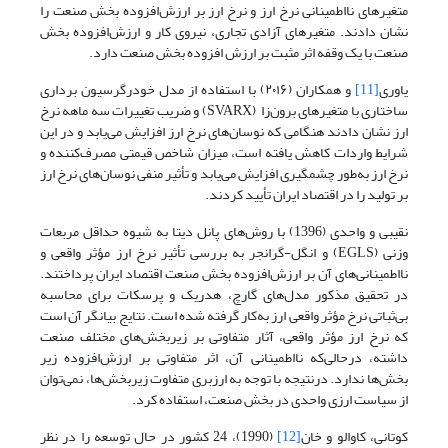
متغیرهای نااطمینانی نرخ ارز و نرخ ارز بر ارزش‌افزوده بخش صنعت را
نشان دادند. متغیرهای آزادی تجاری، نیروی کار و ارزش‌افزوده بخش
صنعت با یک وقفه اثر مثبت بر ارزش افزوده بخش صنعت دارد.
یاوری
[11]
و همکاران (۲۰۱۶) با استفاده از مدل خودرگرسیون برداری
ساختاری با متغیرهای برون‌زا (SVARX) و ضریب تغییرات سه ماهه نرخ
ارز نشان دادند هنگامی که نوسان‌های نرخ ارز افزایش می‌یابد و در این
شرایط واردات کاهش یافته است، میزان شاخص قیمتی مصرف‌کننده و
نرخ ارز به‌طور چشمگیری افزایش می‌یابد و تأثیر منفی نوسان‌های نرخ ارز
بر تولید را در اقتصاد ایران تأیید کردند.
نقیبی و واحدی (1396) با روش‌های پانل دیتا به شیوه حداقل مربعات
وزنی (EGLS) و انگل-گرانجر به بررسی تأثیر نرخ ارز مؤثر واقعی و
نااطمینانی‌های آن بر ارزش‌افزوده بخش صنعت اقتصاد ایران پرداختند.
در تحقیق مذکور مدل‌های گارچ، هدریک و پرسکات برای محاسبه
بی‌ثباتی نرخ مؤثر واقعی ارز به‌کار گرفته شده ‌است. نتایج بیانگر آن است
که نرخ ارز مؤثر واقعی، آثار متفاوتی بر زیربخش‌های مختلف صنعت
داشته، درحالی‌که نااطمینانی آن، اثر متفاوتی بر ارزش‌افزوده زیر
بخش‌ها ندارد. درنتیجه با توجه به ارزبری متفاوت زیربخش‌ها، نمی‌توان
از سیاست ارزی واحدی در بخش صنعت، استفاده‌ کرد.
کوتانی، کاوالو و خان
[12]
(1990)، 24 کشور در حال توسعه را در نظر