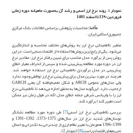
نمودار ۱. روند نرخ ارز اسمی و رشد آن به‌صورت ماهیانه دوره زمانی
فروردین 13۹۰ تا اسفند 1401
مأخذ:
محاسبات پژوهش براساس اطلاعات بانک مرکزی
جمهوری اسلامی ایران.
متغیر نااطمینانی نرخ ارز به روش‌های مختلف محاسبه و اندازه‌گیری
می‌شود. یکی از رایج‌ترین روش‌ها استفاده از اقتصادسنجی است. در این
روش پس از برآورد مدل مناسب برای تبیین رفتار نرخ ارز، مقادیر نرخ
ارز در دوره مورد مطالعه پیش‌بینی شده و سپس از انحراف معیار خطای
پیش‌بینی در مدل برآوردی نااطمینانی نرخ ارز استفاده خواهد شد.
هرچند در مورد بهترین مدل برای پیش‌بینی نرخ ارز توافقی وجود ندارد
ولی مدل‌های عمومی ARCH و شکل تعمیم‌یافته آن یعنی GARCH
ارجحیت دارد. این‌گونه مدل‌ها به محقق اجازه می‌دهد تا نااطمینانی نرخ
ارز را با واریانس شرطی جمله خطای مدل (که در طول زمان نیز ممکن
است تغییر کند) برآورد کند.
بررسی نااطمینانی نرخ ارز اسمی
[7]
طی دوره مورد مطالعه نشانگر
نوسان‌های شدید نرخ ارز در سال‌های 1375-1373، 1392-1391 و
1399-1396 هم‌زمان با تغییر نظام ارزی از چندنرخی به تک‌نرخی و اعمال
تحریم‌های اقتصادی است
[8]
(نمودار 2).