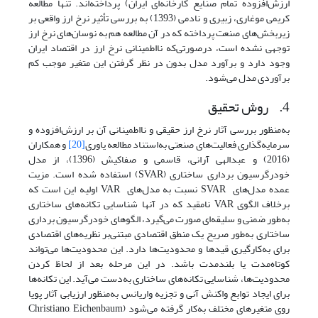
ارزش‌افزوده تمام صنایع کارخانه‌ای ایران) پرداخته‌اند. تنها مطالعه
کریمی موغاری، زبیری و نادمی (1393) به بررسی تأثیر نرخ ارز واقعی بر
زیربخش‌های صنعت پرداخته که در آن مطالعه هم به نوسان‌های نرخ ارز
توجهی نشده است، در‌صورتی‌که نااطمینانی نرخ ارز در اقتصاد ایران
وجود دارد و برآورد مدل بدون در نظر گرفتن این متغیر موجب کم
برآوردی مدل می‌شود.
4. روش تحقیق
به‌منظور بررسی آثار نرخ ارز حقیقی و نااطمینانی آن بر ارزش‌افزوده و
سرمایه‌گذاری فعالیت‌های صنعتی به‌استناد مطالعه یاوری
[20]
و همکاران
(2016) و عبدالهی آرانی، قاسمی و صفاکیش (1396)، از مدل
خودرگرسیون برداری ساختاری (SVAR) استفاده شده ‌است. مزیت
عمده مدل‌های SVAR نسبت به مدل‌های VAR اولیه این است که
برخلاف الگوی VAR نامقید که در آنها شناسایی تکانه‌های ساختاری
به‌طور ضمنی و سلیقه‌ای صورت ‌می‌گیرد، الگوهای خودرگرسیون برداری
ساختاری به‌طور صریح یک منطق اقتصادی مبتنی‌بر نظریه‌های اقتصادی
برای به‌کارگیری قیدها و محدودیت‌ها دارد. این محدودیت‌ها می‌تواند
کوتاه‌مدت یا بلندمدت باشد. در این مرحله بعد از لحاظ کردن
محدودیت‌ها، شناسایی تکانه‌های ساختاری به‌دست می‌آید. این تکانه‌ها
برای ایجاد توابع واکنش آنی و تجزیه واریانس به‌منظور ارزیابی آثار پویا
روی متغیرهای مختلف به‌کار گرفته می‌شود (Christiano, Eichenbaum