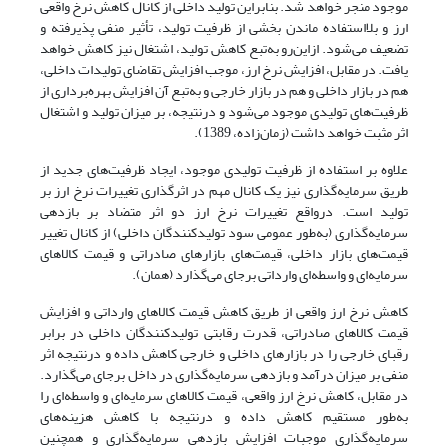
موجود منجر خواهد شد. بنابراین تولید داخلی از کانال کاهش نرخ واقعی
ارز و بلااستفاده ماندن بخشی از ظرفیت تولید، تأثیر منفی پذیرفته و
تضعیف می‌شود. ازاین‌رو به‌تبع کاهش تولید، اشتغال نیز کاهش خواهد
یافت. در مقابل، افزایش نرخ ارز، موجب افزایش تقاضای تولیدات داخلی،
هم در بازار داخلی و هم در بازار خارجی و به‌تبع آن افزایش بهره‌برداری از
ظرفیت‌های تولیدی موجود می‌‌شود و درنتیجه، بر میزان تولید و اشتغال
اثر مثبت خواهد داشت (زمان‌زاده، 1389).
علاوه بر استفاده از ظرفیت تولیدی موجود، ایجاد ظرفیت‌های جدید از
طریق سرمایه‌گذاری نیز یک کانال مهم در اثرگذاری تغییرات نرخ ارز بر
تولید است. درواقع تغییرات نرخ ارز دو اثر متضاد بر بازدهی
سرمایه‌گذاری (به‌طور عمومی سود تولیدکنندگان داخلی) از کانال تغییر
قیمت‌های بازار داخلی، قیمت‌های بازارهای صادراتی و قیمت کالاهای
سرمایه‌ای و واسطه‌ای وارداتی برجای می‌گذارد (همان).
کاهش نرخ ارز واقعی از طریق کاهش قیمت کالاهای وارداتی و افزایش
قیمت کالاهای صادراتی، قدرت رقابتی تولیدکنندگان داخلی در برابر
رقبای خارجی را در بازارهای داخلی و خارجی کاهش داده و درنتیجه اثر
منفی بر میزان درآمد و بازدهی سرمایه‌گذاری در داخل برجای می‌گذارد.
در مقابل، کاهش نرخ ارز واقعی، قیمت کالاهای سرمایه‌ای و واسطه‌ای را
به‌طور مستقیم کاهش داده و درنتیجه با کاهش هزینه‌های
سرمایه‌گذاری موجبات افزایش بازدهی سرمایه‌گذاری و همچنین