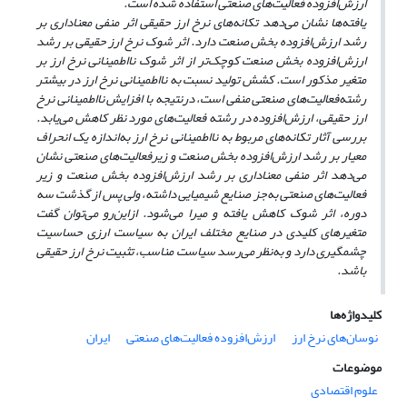
ارزش
افزوده فعالیت‌های صنعتی استفاده شده است.
یافته‌ها نشان
می‌دهد تکانه‌های
نرخ ارز حقیقی اثر منفی
معناداری
بر
رشد ارزش‌افزوده بخش
صنعت
دارد. اثر شوک نرخ ارز حقیقی بر رشد
ارزش
افزوده بخش
صنعت
کوچک‌تر از اثر شوک نااطمینانی نرخ ارز بر
متغیر مذکور است.
کشش تولید نسبت به نااطمینانی نرخ ارز در بیشتر
رشته‌فعالیت‌های صنعتی منفی است، درنتیجه با افزایش نااطمینانی نرخ
ارز حقیقی، ارزش
افزوده در رشته فعالیت‌های مورد نظر کاهش می‌یابد.
بررسی آثار تکانه
های مربوط به
نااطمینانی نرخ ارز به
اندازه
یک
انحراف
معیار
بر رشد ارزش
افزوده بخش
صنعت و زیرفعالیت‌های صنعتی
نشان
می
دهد اثر منفی
معناداری
بر
رشد ارزش
افزوده بخش
صنعت و زیر
فعالیت
های صنعتی به‌جز صنایع شیمیایی
داشته،
ولی
پس
از
گذشت
سه
دوره، اثر
شوک کاهش یافته و میرا می‌شود. ازاین‌رو می‌توان گفت
متغیرهای کلیدی در صنایع مختلف ایران به سیاست ارزی حساسیت
چشمگیری دارد و به‌نظر می
رسد سیاست مناسب، تثبیت نرخ ارز حقیقی
باشد.
کلیدواژه‌ها
نوسان‌های نرخ ارز
ارزش‌افزوده فعالیت‌های صنعتی
ایران
موضوعات
علوم اقتصادی