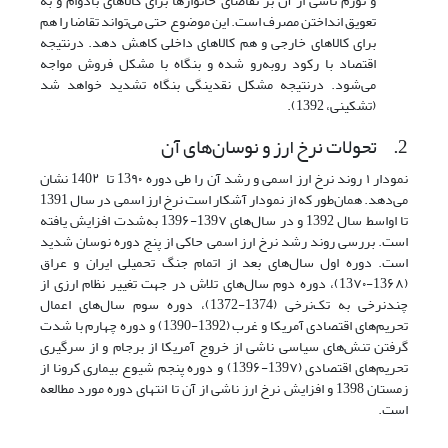
و تورم ناشی از آن بر تقاضای خانوارها برای کالاهای بادوام و به
تعویق انداختن مصرف است. این موضوع حتی می‌تواند تقاضا را هم
برای کالاهای خارجی و هم کالاهای داخلی کاهش دهد. درنتیجه
اقتصاد با رکود روبه‌رو شده و بنگاه با مشکل فروش مواجه
می‌شود. درنتیجه مشکل نقدینگی بنگاه تشدید خواهد شد
(تشکینی، 1392).
2.
تحولات نرخ ارز و نوسان‌های آن
نمودار ۱ روند نرخ ارز اسمی و رشد آن را طی دوره 13۹۰ تا 140۲ نشان
‌می‌دهد. همان‌طور که از نمودار آشکار است نرخ ارز اسمی در سال 1391
تا اواسط سال 1392 و در سال‌های 139۷-139۶ به‌شدت افزایش یافته
‌است. بررسی روند رشد نرخ ارز اسمی حاکی از پنج دوره نوسان شدید
است. دوره اول سال‌های بعد از اتمام جنگ تحمیلی ایران و عراق
(13۶۸-13۷۰)، دوره دوم سال‌های تلاش در جهت تغییر نظام ارزی از
چندنرخی به تک‌نرخی (1374-1372)، دوره سوم سال‌های اعمال
تحریم‌های اقتصادی آمریکا و غرب (1392-1390) و دوره چهارم با شدت
گرفتن تنش‌های سیاسی ناشی از خروج آمریکا از برجام و از سرگیری
تحریم‌های اقتصادی (139۷-139۶) و دوره پنجم شیوع بیماری کرونا از
زمستان 1398 و افزایش نرخ ارز ناشی از آن تا انتهای دوره مورد مطالعه
است.