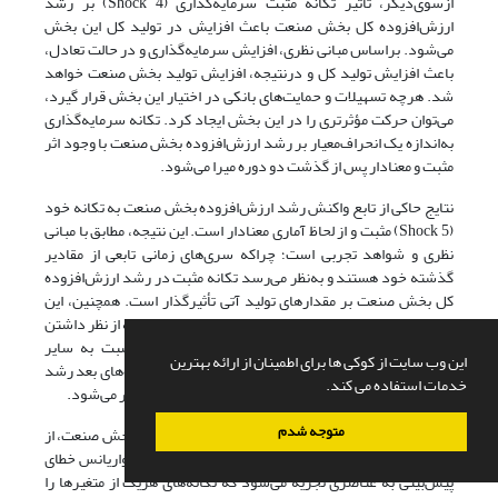
ازسوی‌دیگر، تأثیر تکانه مثبت سرمایه‌گذاری (Shock 4) بر رشد
ارزش‌افزوده کل بخش صنعت باعث افزایش در تولید کل این بخش
می‌‌شود. براساس مبانی نظری، افزایش سرمایه‌گذاری و در حالت تعادل،
باعث افزایش تولید کل و درنتیجه، افزایش تولید بخش صنعت خواهد
شد. هرچه تسهیلات و حمایت‌های بانکی در اختیار این بخش قرار گیرد،
می‌توان حرکت مؤثرتری را در این بخش ایجاد کرد. تکانه سرمایه‌گذاری
به‌اندازه یک انحراف‌معیار بر رشد ارزش‌افزوده بخش صنعت با وجود اثر
مثبت و معنادار پس از گذشت دو دوره میرا می‌شود.
نتایج حاکی از تابع واکنش رشد ارزش‌افزوده بخش صنعت به تکانه خود
(Shock 5) مثبت و از لحاظ آماری معنادار است. این نتیجه، مطابق با مبانی
نظری و شواهد تجربی است؛ چراکه سری‌های زمانی تابعی از مقادیر
گذشته خود هستند و به‌نظر می‌رسد تکانه مثبت در رشد ارزش‌افزوده
کل بخش صنعت بر مقدارهای تولید آتی تأثیرگذار است. همچنین، این
نتیجه با مقایسه نمودارها قابل استخراج است که این تکانه از نظر داشتن
بیشترین تأثیرگذاری، برای تأمین اهداف کوتاه‌مدت نسبت به سایر
این وب سایت از کوکی ها برای اطمینان از ارائه بهترین
تکانه‌ها مزیت دارد. درواقع بهبود رشد اقتصادی در دوره‌های بعد رشد
خدمات استفاده می کند.
اقتصادی بیشتری را از طریق افزایش ظرفیت‌های تولید منجر می‌شود.
متوجه شدم
برای تعیین سهم هریک از شوک‌ها بر رشد ارزش‌افزوده بخش صنعت، از
تجزیه واریانس ساختاری استفاده می‌شود. در این روش، واریانس خطای
پیش‌بینی به عناصری تجزیه می‌‌شود که تکانه‌های هریک از متغیرها را