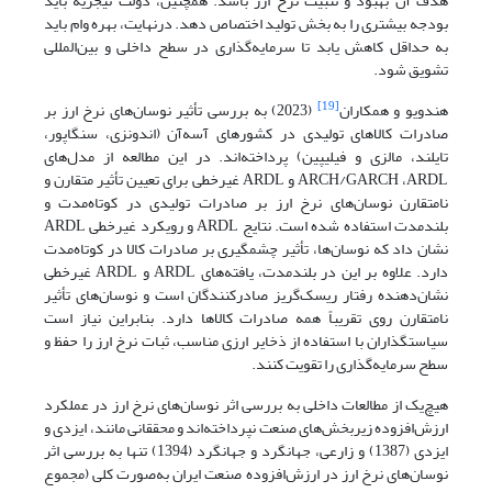
هدف آن بهبود و تثبیت نرخ ارز باشد. همچنین، دولت نیجریه باید
بودجه بیشتری را به بخش تولید اختصاص دهد. در‌نهایت، بهره وام باید
به حداقل کاهش یابد تا سرمایه‌گذاری در سطح داخلی و بین‌المللی
تشویق شود.
[19]
هندویو و همکاران
(2023) به بررسی تأثیر نوسان‌های نرخ ارز بر
صادرات کالاهای تولیدی در کشورهای آسه‌آن (اندونزی، سنگاپور،
تایلند، مالزی و فیلیپین) پرداخته‌اند. در این مطالعه از مدل‌های
ARCH/GARCH ،ARDL و ARDL غیرخطی برای تعیین تأثیر متقارن و
نامتقارن نوسان‌های‌ نرخ ارز بر صادرات تولیدی در کوتاه‌مدت و
بلندمدت استفاده شده ‌است. نتایج ARDL و رویکرد غیرخطی ARDL
نشان داد که نوسان‌ها، تأثیر چشمگیری بر صادرات کالا در کوتاه‌مدت
دارد. علاوه بر این در بلندمدت، یافته‌های ARDL و ARDL غیرخطی
نشان‌دهنده رفتار ریسک‌گریز صادرکنندگان است و نوسان‌های تأثیر
نامتقارن روی تقریباً همه صادرات کالاها دارد. بنابراین نیاز است
سیاستگذاران با استفاده از ذخایر ارزی مناسب، ثبات نرخ ارز را حفظ و
سطح سرمایه‌گذاری را تقویت کنند.
هیچ‌یک از مطالعات داخلی به بررسی اثر نوسان‌های نرخ ارز در عملکرد
ارزش‌افزوده زیر‌بخش‌های صنعت نپرداخته‌اند و محققانی مانند، ایزدی و
ایزدی (1387) و زارعی، جهانگرد و جهانگرد (1394) تنها به بررسی اثر
نوسان‌های نرخ ارز در ارزش‌افزوده صنعت ایران به‌صورت کلی (مجموع