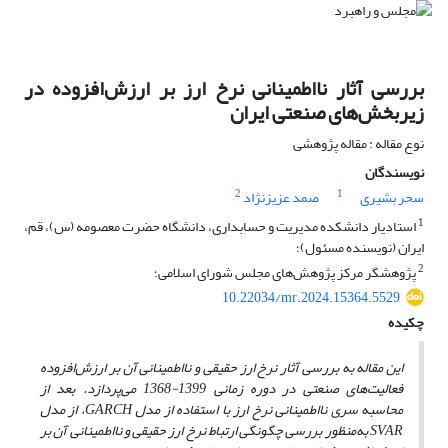
بررسی آثار نااطمینانی نرخ ارز بر ارزش‌افزوده در
زیربخش‌های صنعتی ایران
نوع مقاله : مقاله پژوهشی
نویسندگان
2
1
سحر بشیری
صمد عزیزنژاد
1
استادیار دانشکده مدیریت و حسابداری، دانشگاه حضرت معصومه (س)، قم،
ایران (نویسنده مسئول)؛
2
پژوهشگر مرکز پژوهش‌های مجلس شورای اسلامی؛
10.22034/mr.2024.15364.5529
چکیده
این مقاله به بررسی آثار نرخ ارز حقیقی و نااطمینانی آن بر ارزش
افزوده
فعالیت‌های صنعتی در دوره زمانی 1399-1368 می‌پردازد. بعد از
محاسبه سری نااطمینانی نرخ ارز با استفاده از مدل
GARCH
، از مدل
SVAR
به‌منظور بررسی چگونگی ارتباط نرخ ارز حقیقی و نااطمینانی آن بر