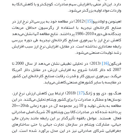
دارد. این اثر منفی با افزایش سهم صادرات، کوچک‌تر و با کاهش اتکا به
واردات مواد اولیه بزرگ‌تر می‌شود.
اهینومن و اولادیپو
[15]
(2012) در مطالعه خود به بررسی اثر نرخ ارز در
صنایع کارخانه‌ای نیجریه با استفاده از رگرسیون حداقل مربعات
چندگانه طی دوره 2010-1986 پرداختند. نتایج مطالعه آنها نشان‌ می‌دهد
کاهش نرخ ارز با بهره‌وری صنایع کارخانه‌ای نیجریه طی دوره بررسی
رابطه معناداری نداشته‌ است. در مقابل، افزایش نرخ ارز سبب افزایش
رشد تولیدات صنعتی می‌شود.
فریگون
[16]
(2013) در تحلیلی تطبیقی نشان ‌می‌دهد از سال 2000 تا
2007 که دلار کانادا شروع به افزایش ارزش در مقابل دلار آمریکا
می‌کند، بهره‌وری نیروی کار و قدرت رقابت صنایع کارخانه‌ای این کشور
در مقایسه با سایر کشورهای صنعتی کاهش می‌یابد.
هنگ وو، دی وو و ژانگ
[17]
(2018) ارتباط بین کاهش ارزش نرخ ارز،
نوسان‌ها و عملکرد صادرات را برای کشور ویتنام تحلیل می‌کنند. در این
مطالعه به بخش تولید و 10 زیر مجموعه آن در دوره زمانی 20۱۵-20۰۰
پرداخته شده که در صادرات کالا بین ویتنام و 26 شریک اصلی صادراتی
فعال هستند. عوامل بالقوه تأثیرگذار بر این رابطه مانند بحران مالی
جهانی، مشارکت ویتنام در سازمان تجارت جهانی یا حتی ساختارهای
جغرافیایی شرکای صادراتی نیز در این مدل برآورد شده است. این