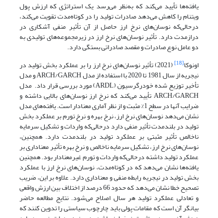
یافته‌ها تأیید می‌کند که به‌نظر می‌رسد یک استراتژی که ارزش پول
ویتنام را کاهش می‌دهد صادرات تولید را در کوتاه‌مدت تقویت می‌کند،
درحالی‌که نوسان‌های نرخ ارز حاصل از آن تأثیر منفی آشکاری در
درازمدت دارد. تأثیر نوسان‌های نرخ ارز در زیرمجموعه‌های تولیدی به
دو عامل نوع صادرات و مقصد صادراتی بستگی دارد.
[18]
اونوکا
(2021) تأثیر نوسان‌های نرخ ارز را بر عملکرد بخش تولید در
نیجریه از سال 1981 تا 2020 با استفاده از مدل ARCH/GARCH و مدل
تأخیر توزیع شده خودرگرسیون (ARDL) مورد بررسی قرار داد. مدل
ARCH/GARCH تأیید می‌کند که نرخ ارز نوسان‌های بالایی داشته و
ضرایب آنها در سطح 1% مثبت و از نظر آماری معنا‌دار است. یافته‌های مدل
نشان ‌می‌دهد نوسان‌های نرخ ارز، نرخ بهره و نرخ تورم بر عملکرد بخش
تولید در بلندمدت تأثیر منفی دارد در‌حالی‌که واردات و تشکیل سرمایه
ناخالص تأثیر مثبتی بر عملکرد تولید در بلندمدت دارد. همچنین،
نوسان‌های نرخ ارز، تشکیل سرمایه ناخالص و نرخ بهره تأثیر معنا‌داری بر
عملکرد تولید داشته در‌حالی‌که واردات و تورم غیر‌معنادار بود. همچنین
یافته‌ها نشان‌ می‌دهد که در کوتاه‌مدت، نوسان‌های نرخ ارز با عملکرد
بخش تولید در نیجریه رابطه منفی و معناداری دارد. علاوه بر این، ضریب
تصحیح خطا نشان‌ می‌دهد که حدود 66 درصد از اختلاف بین ارزش واقعی
و تعادلی عملکرد تولید هر سال اصلاح می‌شود. نتایج مطالعه حاضر
بیانگر آن است که مقامات پولی باید چارچوب سیاستی را تدوین کنند که