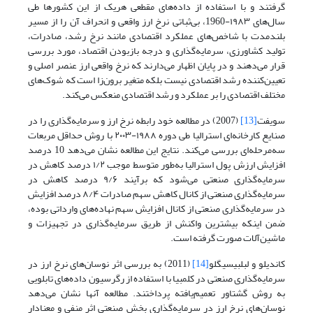
گرفتند و با استفاده از داده‌های مقطعی هریک از این کشورها طی
سال‌های ۱۹۸۳-1960، بی‌ثباتی نرخ ارز واقعی و انحراف آن را از مسیر
بلندمدت با شاخص‌های عملکرد اقتصادی مانند نرخ رشد، صادرات،
تولید کشاورزی، سرمایه‌گذاری و درجه بازبودن اقتصاد، مورد بررسی
قرار می‌دهند و در پایان اظهار می‌دارند که نرخ واقعی ارز عنصر اصلی و
تعیین‌کننده رشد اقتصادی نیست بلکه متغیر برون‌زا است که شوک‌های
مختلف اقتصادی را بر عملکرد و رشد اقتصادی منعکس می‌کند.
سویفت
[13]
(2007) در مطالعه خود رابطه نرخ ارز و سرمایه‌گذاری را در
صنایع کارخانه‌ای استرالیا طی دوره ۱۹۸۸-۲۰۰۳ با روش حداقل مربعات
سه‌مرحله‌ای بررسی می‌کند. نتایج این مطالعه نشان ‌می‌دهد 10 درصد
افزایش ارزش پول استرالیا به‌طور متوسط موجب ۱/۲ درصد کاهش در
سرمایه‌گذاری صنعتی می‌شود که برآیند ۹/۶ درصد کاهش در
سرمایه‌گذاری صنعتی از کانال کاهش سهم صادرات ۸/۴ درصد افزایش
در سرمایه‌گذاری صنعتی از کانال افزایش سهم نهاده‌های وارداتی بوده،
ضمن اینکه بیشترین واکنش از طریق سرمایه‌گذاری در تجهیزات و
ماشین‌آلات صورت گرفته است.
کاندیلو و لبلبیسیگلو
[14]
(2011) به بررسی اثر نوسان‌های نرخ ارز در
سرمایه‌گذاری صنعتی در کلمبیا با استفاده از رگرسیون داده‌های تابلویی
به ‌روش گشتاور تعمیم‌یافته پرداختند. مطالعه آنها نشان ‌می‌دهد
نوسان‌های نرخ ارز در سرمایه‌گذاری بخش صنعتی اثر منفی و معنادار