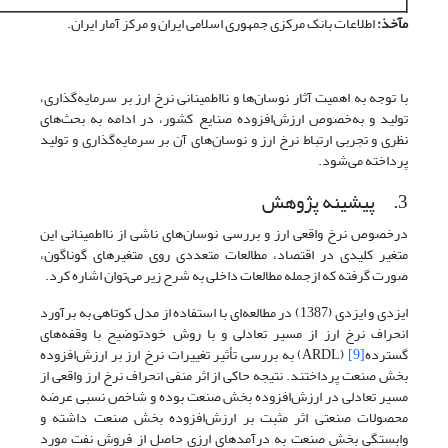
مآخذ:
اطلاعات بانک مرکزی جمهوری اسلامی ایران و مرکز آمار ایران.
با توجه به اهمیت آثار نوسان‌ها و نااطمینانی نرخ ارز بر سرمایه‌گذاری،
تولید و به‌خصوص ارزش‌افزوده صنایع ‌کشور، در ادامه به بحث‌های
نظری و تجربی ارتباط نرخ ارز و نوسان‌های آن بر سرمایه‌گذاری و تولید
پرداخته می‌شود.
3.
پیشینه پژوهش
درخصوص نرخ واقعی ارز و بررسی نوسان‌های ناشی از نااطمینانی این
متغیر کلیدی در اقتصاد، مطالعات متعددی روی متغیرهای گوناگون،
صورت گرفته که ازجمله مطالعات داخلی به شرح زیر می‌توان اشاره کرد.
ایزدی و ایزدی (1387) در مطالعه‌ای با استفاده از مدل کوتاهی به برآورد
انحراف نرخ ارز از مسیر تعادلی و با روش خود‌توضیح با وقفه‌های
گسترده
[9]
(ARDL) به بررسی تأثیر تغییرات نرخ ارز بر ارزش‌افزوده
بخش صنعت پرداختند. نتیجه حاکی از اثر منفی انحراف نرخ ارز واقعی از
مسیر تعادلی در ارزش‌افزوده بخش صنعت بوده و شاخص نسبی عرضه
محصولات صنعتی اثر مثبت بر ارزش‌افزوده بخش صنعت داشته و
وابستگی بخش صنعت به درآمدهای ارزی حاصل از فروش نفت مورد