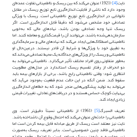
نایت
[4]
(1921) عنوان می‌کند که بین ریسک و نااطمینانی تفاوت عمده‌ای
وجود دارد که ناشی از قابلیت اندازه‌گیری تابع توزیع ریسک در مقابل
ناتوانایی در اندازه‌گیری تابع توزیع نااطمینانی است. ریسک با ویژگی
تصادفی خود مشخص می‌شود که دقیقاً قابل اندازه‌گیری است. اگر
ریسک تنها وجه تصادفی بودن باشد، نهادهای مالی که به‌خوبی
سازمان‌دهی‌شده باشند، می‌توانند آن را قیمت‌گذاری و معامله کنند. اما
نااطمینانی اصطکاک‌هایی ایجاد می‌کند که نهادهای مالی و سرمایه‌گذاری
به تطبیق خود با ویژگی‌ها و شرایط آن قادر نیستند. درعین‌حال او
نااطمینانی و ریسک را از ویژگی‌های جداگانه یک محیط تصادفی می‌داند که
به‌طور متفاوتی روی افراد مختلف تأثیر می‌گذارد. نااطمینانی می‌تواند به
دو انحراف از رفتار تقسیم ریسک استاندارد در مدل‌های مطلوبیت
انتظاری شود؛ وقتی نااطمینانی رایج باشد، برخی از بازارهای بیمه باید
سقوط کند. ضمن آنکه در این حالت عدم قطعیت به‌وجود می‌آید که
می‌تواند به تولید پیشگویی‌هایی منجر شود که به خطاهای اندازه‌گیری
بی‌نهایت کوچک حساس هستند و در دریافت‌های تعادلی، تغییرات قیمتی
زیادی ایجاد کند.
تعریف السبرگ
[5]
(1961) از نااطمینانی نسبتاً دقیق‌تر است. وی
نااطمینانی را حادثه‌ای عنوان می‌کند که احتمال وقوع آن ناشناخته باشد.
نایت نیز معتقد است ریسک از طریق مبادله قابل بیمه کردن است اما
نااطمینانی فاقد چنین خصوصیتی است. بنابر تعریف، ریسک به‌صورت
زیر محاسبه می‌شود: ریسک مساوی است با احتمال وقوع حادثه