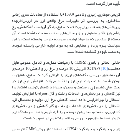
تأیید قرار گرفته است.
کریمی موغاری، زبیری و نادمی (1393) با استفاده از معادلات سری زمانی
ساختاری به بررسی اثر تغییرات نرخ واقعی ارز در ارزش‌افزوده
زیربخش‌های صنعت ایران پرداختند. نتایج بیانگر آن است که کاهش نرخ
واقعی ارز تأثیر متفاوتی بر زیر‌بخش‌های مختلف صنعت داشته است. آن
دسته از صنایعی که به مواد اولیه و سرمایه خارجی وابسته‌ است، از این
سیاست بهره برده و صنایعی که به مواد اولیه خارجی وابسته نبوده،
به‌سمت نابودی کشانده شده است.
جلائی، نجاتی و باقری (139۵) با رهیافت مدل‌های تعادل عمومی قابل
محاسبه
[10]
(GTAP) افزایش 10 درصدی نرخ ارز و کاهش 10 درصدی
آن به‌منظور بررسی تکانه‌های ارزی را طراحی کردند. نتایج، هم‌جهت
بودن قیمت با تغییرات نرخ ارز را تأیید می‌کند. افزایش نرخ ارز در
بخش‌های کشاورزی و صنعت و معدن، همراه با کاهش تولید، اشتغال را
نیز کاهش و در بخش‌های خدمات و نفت و گاز، همراه با افزایش تولید،
اشتغال را نیز افزایش داده است. کاهش نرخ ارز، تولید و به‌دنبال آن،
اشتغال را در بخش‌های خدمات و نفت و گاز کاهش و در بخش‌های
کشاورزی، صنعت و معدن این دو متغیر را افزایش می‌دهد. سرمایه‌گذاری
کل در همه مناطق مورد بررسی، با تغییرات نرخ ارز هم‌جهت است.
زارعی، جهانگرد و جهانگرد (1394) با استفاده از روش GMM اثر منفی