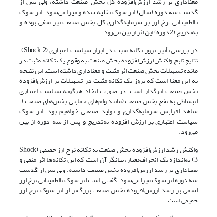
معناداری بر رشد ارزش‌افزوده کل بخش صنعت داشته، ولی پس از
گذشت سه دوره (سال) اثر شوک تخلیه شده و میرا می‌شود. اثر شوک
نااطمینانی نرخ ارز بر سرمایه‌گذاری کل بخش صنعت نیز منفی بوده و
به‌تدریج (2 دوره) این اثر از بین می‌رود.
در بررسی تأثیر بروز تکانه مثبت در ابزار سیاست اعتباری (Shock 2)،
نتایج تابع واکنش ارزش‌افزوده بخش صنعت به وقوع یک تکانه مثبت در
مانده تسهیلات بخش صنعت اثر مثبت و معناداری داشته است. این نتیجه
به این معنا است که بروز یک تکانه مثبت در تسهیلات بر ارزش‌افزوده
بخش صنعت اثرگذار است. در صورت اتخاذ هرگونه سیاست اعتباری
انبساطی به نفع بخش صنعت (مانند وام‌های حمایتی بخش‌های صنعت (،
شاهد افزایش سرمایه‌گذاری و تولید صنعتی خواهیم بود. اثر شوک
سیاست اعتباری بر ارزش افزوده به‌تدریج و پس از سه دوره از بین
می‌رود.
واکنش رشد ارزش‌افزوده بخش صنعت به تکانه نرخ ارز حقیقی (Shock
3) به‌اندازه یک انحراف‌معیار، بیانگر آن است که این تکانه‌ها اثر منفی و
معناداری بر رشد ارزش‌افزوده بخش صنعت داشته، ولی پس از گذشت
سه دوره اثر شوک میرا می‌شود. گفتنی است اثر شوک نااطمینانی نرخ ارز
اسمی بر رشد ارزش‌افزوده بخش صنعت بزرگ‌تر از اثر شوک نرخ ارز
حقیقی است.