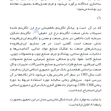
ساختاری جداگانه برآورد می‌شود و فرم تعدیل‌یافته به‌صورت معادله
زیر نوشته می‌شود:
(7)
که در آن است و بیانگر لگاریتم نااطمینانی نرخ ارز، لگاریتم مانده
[21]
تسهیلات بخش صنعت، لگاریتم نرخ ارز حقیقی
، لگاریتم تشکیل
سرمایه ثابت ناخالص در بخش صنعت و معدن و لگاریتم ارزش‌افزوده
بخش صنعت است. گفتنی است در هر سناریو، ارزش‌افزوده
زیربخش‌های صنعت به تفکیک صنایع مواد غذایی، آشامیدنی‌ها و
دخانیات، صنایع نساجی، پوشاک و چرم، صنایع چوب و محصولات چوبی،
صنایع کاغذ، مقوا، چاپ و صحافی، صنایع شیمیایی، صنایع محصولات
کانی غیرفلزی، صنایع فلزات اساسی و صنایع ماشین‌آلات، تجهیزات و کل
صنعت براساس طبقه‌بندی بانک مرکزی جمهوری اسلامی ایران به قیمت
ثابت سال 1383 در سطر آخر ماتریس وارد می‌شود تا اثر تکانه‌ها بر آن
بررسی شود. سری‌های زمانی سالیانه مورد استفاده مربوط به دوره
زمانی 1368-1399 بوده و از داده‌های آماری بانک مرکزی جمهوری اسلامی
ایران استخراج ‌شده است.
با عنایت به موارد ذکر شده شکل ماتریسی مدل در این تحقیق به‌صورت
رابطه (۸) قابل ارائه است: