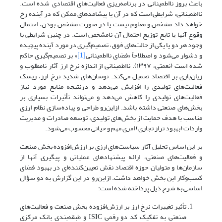
باعث بروز نااطمینانی در برنامه‌ریزی فعالیت‌های اقتصادی شده‌ است.
نااطمینانی، شرایطی است که در آن یا پیشامدهای ممکن که در آینده رخ
خواهد داد مشخص و معلوم نیست یا در صورت مشخص بودن، احتمال
وقوع آنها یا تابع توزیع احتمال آن نامشخص است. در چنین شرایطی با
وجود هر دو یا یکی از حالت‌های فوق، تصمیم‌گیری در مورد آینده پیچیده
و دشوار می‌شود و اصطلاحاً «فضای نااطمینانی
[1]
» بر تصمیم‌گیری حاکم
شده است (نعمتی، ۱۳۹۷). نااطمینانی از اندازه نرخ ارز آثار نامطلوب و
زیان‌باری بر اقتصاد تحمیل می‌کند. نوسان‌های شدید نرخ ارز، ریسک
فعالیت‌های تولیدی را افزایش می‌دهد و درنتیجه منابع مورد نیاز
فعالیت‌های تولیدی را کاهش می‌دهد و می‌تواند تأثیرات بسیاری بر
بخش‌های صنعتی داشته باشد. ازاین‌رو طراحی و پیاده‌سازی نظام ارزی
مناسب با هدف حمایت از بخش‌های تولیدی، توسعه صادرات و مدیریت
واردات (بهبود تراز تجاری) امری مهم و حیاتی محسوب می‌شود.
بر این اساس تحلیل آثار سیاست‌های ارزی بر ارزش‌افزوده بخش صنعت
و فعالیت‌های صنعتی، ارائه پیشنهادهای عملیاتی و پیگیری آنها از
سازمان‌ها و متولیان حوزه اقتصاد نقش تعیین‌کننده‌ای در بهبود فضای
کسب‌و‌کار این بخش خواهد داشت. از‌این‌رو در این گزارش به دو سؤال
اساسی به شرح ذیل پرداخته شده‌ است:
تأثیر تغییرات نرخ ارز بر ارزش‌افزوده بخش صنعت و فعالیت‌های
صنعتی به تفکیک کد دو رقمی ISIC و طبقه‌بندی بانک مرکزی