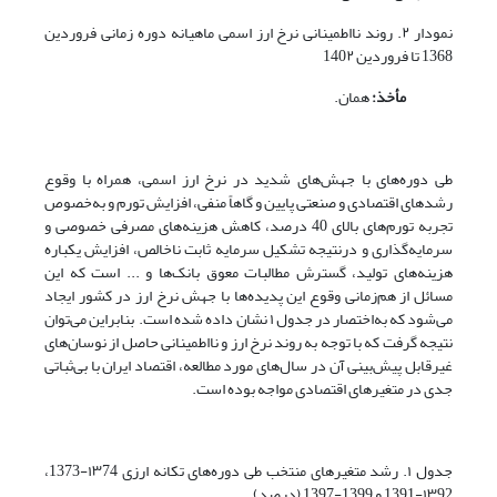
نمودار ۲. روند نااطمینانی نرخ ارز اسمی ماهیانه دوره زمانی فروردین
1368 تا فروردین 140۲
مأخذ:
همان.
طی دوره‌های با جهش‌های شدید در نرخ ارز اسمی، همراه با وقوع
رشدهای اقتصادی و صنعتی پایین و گاهاً منفی، افزایش تورم و به‌خصوص
تجربه تورم‌های بالای 40 درصد، کاهش هزینه‌های مصرفی خصوصی و
سرمایه‌گذاری و درنتیجه تشکیل سرمایه ثابت ناخالص، افزایش یکباره
هزینه‌های تولید، گسترش مطالبات معوق بانک‌ها و ... است که این
مسائل از هم‌زمانی وقوع این پدیده‌ها با جهش نرخ ارز در کشور ایجاد
می‌شود که به‌اختصار در جدول ۱ نشان داده‌ شده ‌است. بنابراین می‌توان
نتیجه گرفت که با توجه به روند نرخ ارز و نااطمینانی حاصل از نوسان‌های
غیرقابل پیش‌بینی آن در سال‌های مورد مطالعه، اقتصاد ایران با بی‌ثباتی
جدی در متغیرهای اقتصادی مواجه بوده است.
جدول ۱. رشد متغیرهای منتخب طی دوره‌های تکانه ارزی ۱۳74-1373،
۱۳92-1391 و 1399-1397 (درصد)