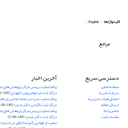
کلیدواژه‌ها
English
مراجع
دسترسی سریع
آخرین اخبار
صفحه اصلی
پیام تسلیت رییس مرکز پژوهش های م
درباره نشریه
درگذشت مرحوم پرویز داوودی
1403-02-01
اعضای هیات تحریریه
پیام تسلیت سردبیر مجله مجلس و راهب
ارسال مقاله
درگذشت ناگهانی دکتر صدرا
1401-08-15
تماس با ما
پیام تسلیت رییس مرکز پژوهش های م
نقشه سایت
درگذشت دکتر صدرا
1401-08-15
تبعیت از قوانین کمیته اخلاق در انتشار
3