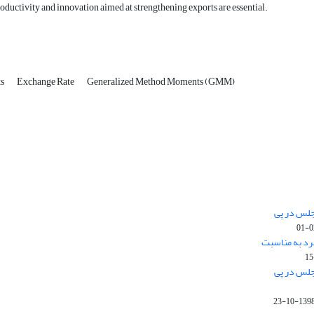
roductivity and innovation aimed at strengthening exports are essential.
ts
Exchange Rate
Generalized Method Moments (GMM)
جلس در پی
رد به مناسبت
جلس در پی
1398-10-2