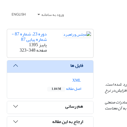
ورود به سامانه
ENGLISH
دوره 23، شماره 87 -
شماره پیاپی 87
پاییز 1395
صفحه
323-348
فایل ها
XML
برآورد شده است.
اصل مقاله
1.04 M
تی به نرخ ارز در اقتصاد ایران بسیار پایین و اندک بوده و در خوشبینانه‌ترین حالت به‌ازای هر 1 درصد افزایش در نرخ
 صادرات صنعتی
هم رسانی
 به آن معناست
ارجاع به این مقاله