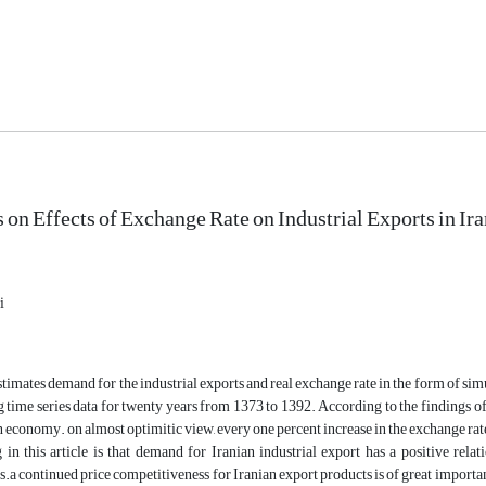
 on Effects of Exchange Rate on Industrial Exports in I
i
estimates demand for the industrial exports and real exchange rate in the form of 
time series data for twenty years from 1373 to 1392. According to the findings of th
n economy. on almost optimitic view, every one percent increase in the exchange rate
his article is that demand for Iranian industrial export has a positive relat
.a continued price competitiveness for Iranian export products is of great importan