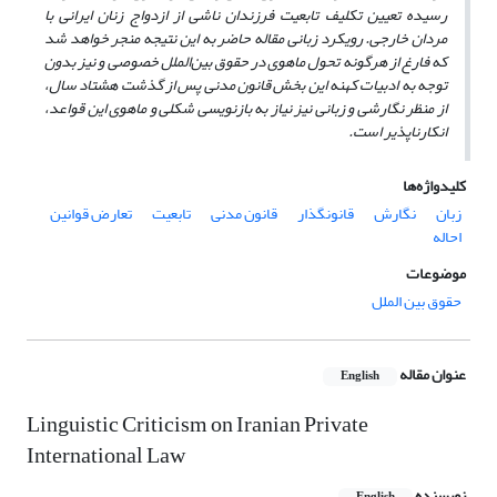
رسیده تعیین تکلیف تابعیت فرزندان ناشی از ازدواج زنان ایرانی با
مردان خارجی. رویکرد زبانی مقاله حاضر به این نتیجه منجر خواهد شد
که فارغ از هرگونه تحول ماهوی در حقوق بین‌الملل خصوصی و نیز بدون
توجه به ادبیات کهنه این بخش قانون مدنی پس از گذشت هشتاد سال،
از منظر نگارشی و زبانی نیز نیاز به بازنویسی شکلی و ماهوی این قواعد،
انکارناپذیر است.
کلیدواژه‌ها
زبان
نگارش
قانونگذار
قانون مدنی
تابعیت
تعارض قوانین
احاله
موضوعات
حقوق بین الملل
عنوان مقاله
English
Linguistic Criticism on Iranian Private
International Law
نویسنده