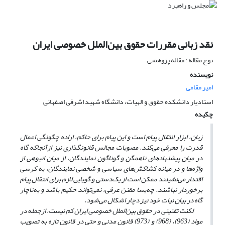
نقد زبانی مقررات حقوق بین‌الملل خصوصی ایران
نوع مقاله : مقاله پژوهشی
نویسنده
امیر مقامی
استادیار دانشکده حقوق و الهیات، دانشگاه شهید اشرفی اصفهانی
چکیده
زبان، ابزار انتقال پیام است و این پیام برای حاکم، اراده چگونگی اعمال
قدرت را معرفی می‌کند. مصوبات مجالس قانونگذاری نیز ازآنجا‌که گاه
در میان پیشنهادهای ناهمگن و گوناگون نمایندگان، از میان انبوهی از
واژه‌ها و در میانه کشاکش‌های سیاسی و شخصی نمایندگان، به کرسی
اقتدار می‌نشینند ممکن است از یک‌دستی و گویایی لازم برای انتقال پیام
برخوردار نباشند. چه‌بسا مقنن عرفی، نمی‌تواند حکیم باشد و به‌ناچار
گاه در بیان نیات خود نیز دچار اشکال می‌شود.
لکنت تقنینی در حقوق بین‌الملل خصوصی ایران کم نیست، از‌جمله در
مواد (963)، (968) و (973) قانون مدنی و حتی در قانون تازه به تصویب