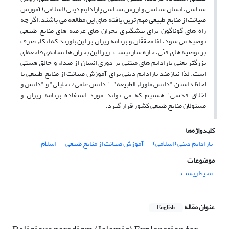
شناسی، انسان شناسی و ارزش شناسی پارادایم دینی (اسلامی) آموزش
صیانت از منابع طبیعی مهم ترین یافته های این مطالعه می باشند. اگر چه
راه های گوناگون برای پیشگیری بحران های عرصه های منابع طبیعی
توصیه می شود، امّا محققّان و برنامه ریزان بر این باورند که اتکاء صِرف
بر توصیه های فنّی، چاره ساز نیست. زیرا این بحران ها نشانه‌ی فاجعه‌ای
بزرگتر یعنی پارادایم های مبتنی بر دوری انسان از مبداء و خالق هستی
است. لذا نیازمند پارادایم دینی برای آموزش صیانت از منابع طبیعی با
لحاظ داشتن "دانش ماوراء الطبیعه"، " دانش علمی/ تحلیلی" و "دانش و
اخلاق قدسی" هستیم که می تواند مورد استفاده برنامه ریزان و
مسئولان منابع طبیعی کشور قرار گیرد.
کلیدواژه‌ها
پارادایم دینی (اسلامی)
آموزش صیانت از منابع طبیعی
اسلام
موضوعات
محیط زیست
عنوان مقاله
English