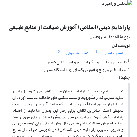
پارادایم دینی (اسلامی) آموزش صیانت از منابع طبیعی
نوع مقاله : مقاله پژوهشی
نویسندگان
2
1
علی اصغر قاسمی
منصور شاه ولی
1
کارشناس سازمان جنگلها، مراتع و آبخیزداری کشور
2
استاد بخش ترویج و آموزش کشاورزی دانشگاه شیراز
چکیده
تخریب منابع طبیعی از پارادایم انسان مدرن ناشی می شود، زیرا، در
سایه قدرتی که از فنّاوری‌ها و سنت شکنی های جاهلانه بدست آورد، آن
ها را ابزار تحقق اهداف خود ساخت که پیامد آن، بحران های زیست
محیطی است. بنابراین تلاش برای رفع این بحران ها باید از اصلاح
پارادایم آغاز شود. در این بررسی، از روش اسنادی برای مرور و نقد
اسناد آموزش صیانت منابع طبیعی و از روش تبیینی برای توصیف چرایی
و ضرورت تبیین پارادایم دینی (اسلامی) در آموزش صیانت از منابع
طبیعی استفاده گردید. تبیین هستی شناسی، شناخت شناسی، روش