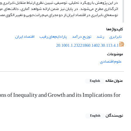
در این پژوهش با رویکرد تحلیلی – توصیفی، تبیین نظری ارتباط متقابل نابرابری و 
اثرگذاری مطرح می‌‌شوند. در پایان نیز ضمن ارائه‌ شواهد آماری، دلالت‌ها
توسعه‌ای نابرابری در اقتصاد ایران از دو مجرای مهم رانت‌جویی و تغییر الگوی 
کلیدواژه‌ها
نابرابری
رشد
توزیع درآمد
پارادایم‌های رقیب
اقتصاد ایران
20.1001.1.23221860.1402.30.113.4.1
موضوعات
علوم اقتصادی
عنوان مقاله
English
s of Inequality and Growth and its Implications for
نویسندگان
English