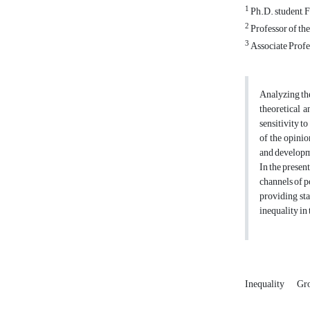
1
Ph.D. student, 
2
Professor of th
3
Associate Profe
Analyzing the
theoretical a
sensitivity to
of the opinio
and developme
In the presen
channels of p
providing sta
inequality in
Inequality
Gr