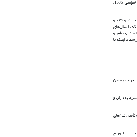
بسیار غنی و حرکت به سمت «تعادل و توازن اجتماعی» موجب شد تا فقر و بیکاری گسترده و نابرابری‌های شدید، به عنوان یکی از علل اصلی بحران بزرگ مدنظر قرار گیرد (مؤمنی، 1396:
 جستجو ‌کنند و
فقر» دانسته‌اند و با اینکه تا سال‌های
ا بیکاری، فقر و
شد تا اینکه با
تعریف و تبیین
سرمایه‌داران و
تأمین نیازهای
یشتر، با توزیع