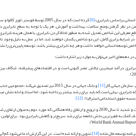
[6]
کرده است که در سال 2005 توسط فوستر، لوپز کالوا و سیکلی
ن در نظر گرفتن وضع سلامت، بهداشت و آموزش، هر یک با توجه به سطح نابرابری در
 واقع معرفی این شاخص تعدیل شده به منظور لحاظ کردن نابرابری، یا همان هزینه نابرابر
 در شرایط برابری کامل، این دو شاخص یکسان خواهند شد، اما در عمل به ‌دلیل وجود ن
اخص توسعه انسانی خواهد داشت و هر چه نابرابری بیشتر باشد، توسعه پایین‌تری را نشا
در دهه‌های اخیر می‌توان به موارد زیر اشاره داشت:
ن می‌کند گسترش نابرابری درآمد مهمترین چالش عصر کنونی است و در اقتصادهای پیشرفته، شکاف بی
، سازمان جهانی کار
[11]
و بانک جهانی در سال 15
دیدگاهی
مؤسسه حقوق استخدامی استرالیا).
[12]
- در سال 2013 بانک جهانی دو هدف عمده برای خود اعلام کرد: پایان فقر سخت و شدید تا سال 2030 و ترویج و ارتقای رفاه همگانی که مورد دوم 
 هدف کمک به فقیرترین بخش جامعه برای رشد سریع‌تر و کاهش نابرابری بود. برای اولین ب
[14]
تدوین و ارائه شده است. در این گزارش ادعا می‌شود کم‌آبی