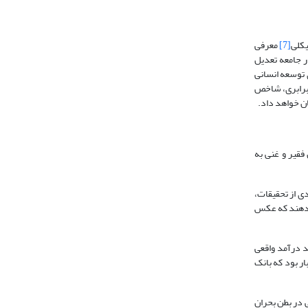
[7]
معرفی
 جامعه تعدیل
ی توسعه انسانی
ابرابری، شاخص
ن خواهد داد.
ن فقیر و غنی به
20 نیز تصدیق می‌کند «مجموعه‎ی جدیدی از تحقیقات،
 متضاد با نتایج پیشین را مطرح می‎کنند. پیشتر این اعتقاد وجود داشت که نابرابری، بهایی است که باید برای رشد بیشتر پرداخته شود، اما اسناد و ادله نشان می‎دهند که عکس
به‌عنوان ارتقای رشد درآمد واقعی
ار بود که بانک
 در بطن بحران