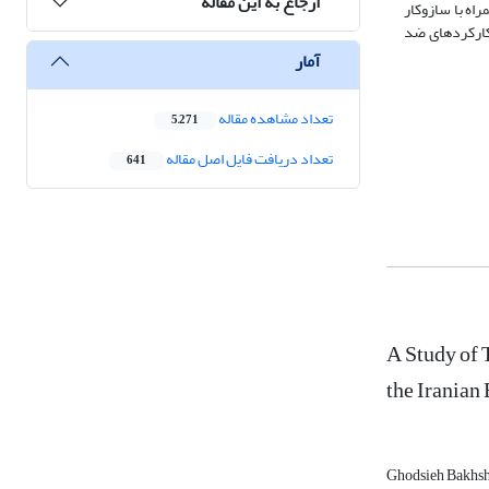
ارجاع به این مقاله
راه با سازوکار
 کارکردهای ضد
آمار
تعداد مشاهده مقاله
5,271
تعداد دریافت فایل اصل مقاله
641
A Study of 
the Irania
Ghodsieh Bakhs