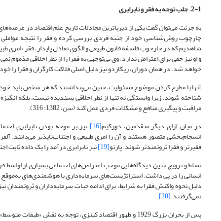
2-1. جلب توجه به فقر و نابرابری
به جرئت می‌توان گفت یکی از دیرپاترین مجادلات تاریخ علم اقتصاد در عرصه‌ها
چارچوب روش‌شناسی خود از جنبه فردی بررسی کرده و فقر را نتیجه‌ عواملی ما
شاهدیم که در چارچوب فلسفه قانون طبیعی و الگوی تعادل پایدار، فقر «امری طبی
و او نیز حقی برای اعتراض ندارد. وی بی‌توجهی به فقرا را از نظر اخلاقی مذموم ن
خواهد شد. در همان دوران، ریکاردو نیز دلیل اصلی فلاکت کارگران و فقرا را خودشان می
آنها با مطرح کردن موضوع مسئولیت، چنین می‌پنداشتند که هر شخص باید خودش ب
شناخته شوند. زیرا وابستگی نه ‌تنها از نظر اخلاقی پسندیده نیست، بلکه انگیزه
مراقبت و پیگیری منافع و مشکلات فردی عمل کند (سن، 1382: 316).
در میان آرای دیگر متقدمین، دورکیم
[16]
نیز بر موجه بودن نابرابری اجتما
انسجام‌بخشی متصور هستند و آن را امری طبیعی و اجتناب‌ناپذیر می‌دانند. آلف
فقیرتر و فقرا ثروتمندتر شوند. پارتو
[19]
نیز نابرابری درآمد را یک داده ثابت اجتماع
تسلط و ترویج چنین دیدگاه‌هایی موجب اعتراض‌های اجتماعی بسیاری از اواسط 
انسانی را در پی‌ داشت. استراتژیست‌های سرمایه‌داری با هوشمندی‌های به‌موقع دری
‌دلیل نحوه‌ واکنش فقرا به شرایط، برای ادامه‌ حیات سرمایه‌داران و ثروتمندان
نمی‌گرفتند.
[20]
پس از بحران بزرگ 1929 و ظهور اقتصاد کینزی، توجه به نقش «