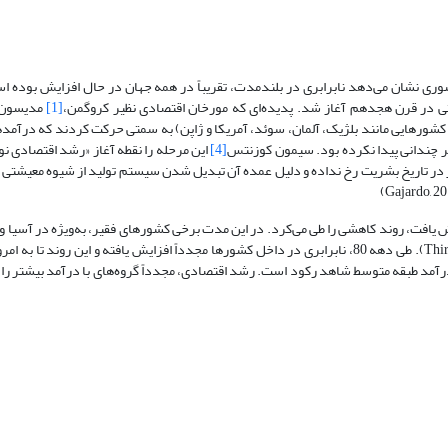
وری نشان می‌دهد نابرابری در بلندمدت، تقریباً در همه‌ جهان در حال افزایش بوده 
صنعتی در قرن هجدهم آغاز شد. پدیده‌ای که مورخان اقتصادی نظیر کروگمن،
[1]
مدیسون
 کشورهایی مانند بلژیک، آلمان، سوئد، آمریکا و ژاپن) به‌ سمتی حرکت کردند که درآمدها
ر چندانی پیدا نکرده بود. سیمون کوزنتس
[4]
این مرحله را نقطه آغاز «رشد اقتصادی نو
ز در تاریخ بشریت رخ نداده و دلیل عمده آن تبدیل شدن سیستم تولید از شیوه معیشتی 
رکود بزرگ تا دهه 70 میلادی که مجدداً افزایش یافت، روند کاهشی را طی می‌کرد. در این مدت برخی کشورهای فقیر، به‌ویژه در آ
را به ‌شدت کاهش دادند (Thirlwall, 2013). طی دهه 80، نابرابری در داخل کشورها مجدداً افزایش یافته و این روند 
آمد طبقه متوسط شاهد رکود است. رشد اقتصادی، مجدداً گروه‌های با درآمد بیشتر را من