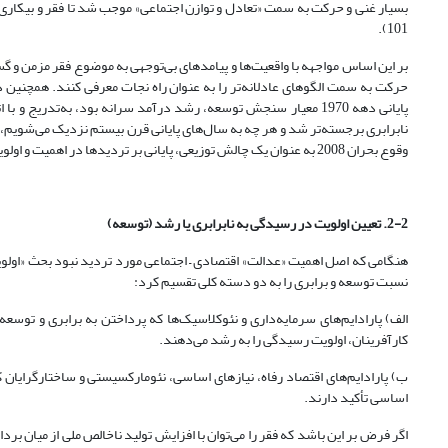
101).
بر این اساس مواجهه با واقعیت‌ها و پیامدهای بی‌توجهی به موضوع فقر مزمن و گستر
پایانی دهه 1970 معیار سنجش توسعه، رشد درآمد سرانه بود، به‌تدریج 
نابرابری برجسته‌تر شد و هر چه به سال‌های پایانی قرن بیستم نزدیک می‌شویم، نق
وقوع بحران 2008 به ‌عنوان یک چالش توزیعی، پایانی بر تردیدها در اهمیت و اولویت توجه به نابرابری رقم خورد (Cornia, 1999).
2-2. تعیین اولویت در رسیدگی به نابرابری یا رشد (توسعه)
هنگامی که اصل اهمیت «عدالت» اقتصادی – اجتماعی مورد تردید نبود بحث «اولوی
نسبت توسعه و برابری را به دو دسته کلی تقسیم کرد:
الف) پارادایم‌های سرمایه‌داری و نئوکلاسیک‌ها که پرداختن به برابری و توسعه 
کارآفرینان، اولویت رسیدگی را به رشد‌ می‌دهند.
ب) پارادایم‌های اقتصاد رفاه، نیازهای اساسی، نئومارکسیستی و ساختارگرایان ک
اساسی تأکید دارند.
اگر فرض بر این باشد که فقر را می‌توان با افزایش تولید ناخالص ملی از میان بردا