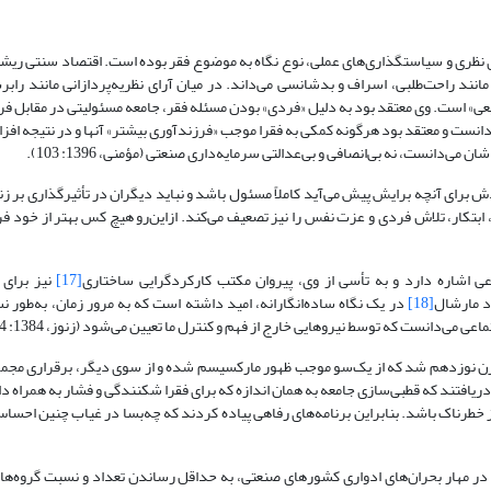
ی نظری و سیاستگذاری‌های عملی، نوع نگاه به موضوع فقر بوده است. اقتصاد سنتی ریشه‌
نند راحت‌طلبی، اسراف و بدشانسی می‌داند. در میان آرای نظریه‌پردازانی مانند راب
عی» است. وی معتقد بود به ‌دلیل «فردی» بودن مسئله فقر، جامعه مسئولیتی در مقابل فر
می‌دانست و معتقد بود هرگونه کمکی به فقرا موجب «فرزندآوری بیشتر» آنها و در نتیجه افز
‌دانست، نه بی‌انصافی و بی‌عدالتی سرمایه‌داری صنعتی (مؤمنی، 1396: 103).
رای آنچه برایش پیش می‌آید کاملاً مسئول باشد و نباید دیگران در تأثیرگذاری بر ز
، ابتکار، تلاش فردی و عزت نفس را نیز تصعیف می‌کند. ازاین‌رو هیچ کس بهتر از خود فر
عی اشاره دارد و به تأسی از وی، پیروان مکتب کارکردگرایی ساختاری
[17]
نیز برای ن
رد مارشال
[18]
در یک نگاه ساده‌انگارانه، امید داشته است که به‌ مرور زمان، به‌طور ن
ی می‌دانست که توسط نیروهایی خارج از فهم و کنترل ما تعیین می‌شود (زنوز، 1384: 244).
قرن نوزدهم شد که از یک‌سو موجب ظهور مارکسیسم شده و از سوی دیگر، برقراری مجمو
افتند که قطبی‌سازی جامعه به ‌همان اندازه که برای فقرا شکنندگی و فشار به‌ همراه دار
 نیز خطرناک باشد. بنابراین برنامه‌های رفاهی پیاده کردند که چه‌بسا در غیاب چنین ا
طبقات متوسط» در مهار بحران‌های ادواری کشورهای صنعتی، به‌ حداقل رساندن تعداد و نسبت گروه‌ه