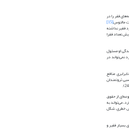
های فقر را در
رت مالتوس
[15]
د فقیر نداشته
ایش تعداد فقرا
ندگی او مسئول
د نمی‌تواند در
ابرابری منافع
سبی ثروتمندان
عه‌ای از حقوق
د، می‌تواند به
حساس خطری، شکل
ای بسیار فقیر و