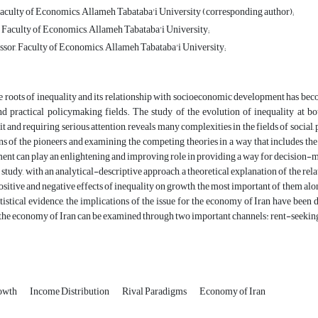
Faculty of Economics, Allameh Tabataba'i University (corresponding author);
e Faculty of Economics, Allameh Tabataba'i University;
ssor, Faculty of Economics, Allameh Tabataba'i University;
 roots of inequality and its relationship with socioeconomic development has beco
nd practical policymaking fields. The study of the evolution of inequality at bo
 it and requiring serious attention, reveals many complexities in the fields of social,
ns of the pioneers and examining the competing theories in a way that includes the
nt can play an enlightening and improving role in providing a way for decision-
t study, with an analytical-descriptive approach, a theoretical explanation of the r
ositive and negative effects of inequality on growth, the most important of them al
tistical evidence, the implications of the issue for the economy of Iran have been
 the economy of Iran can be examined through two important channels: rent-seeking
owth
Income Distribution
Rival Paradigms
Economy of Iran