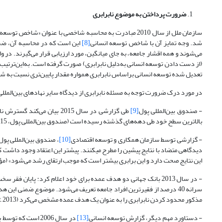
ضرورت پرداختن به موضوع نابرابری
سازمان ملل از سال 2010 مبادرت به محاسبه شاخصی با عنوان «شاخص توسعه انسانی براساس نابرابری»
شد. وجه تمایز آن با شاخص توسعه انسانی
[8]
این است که در محاسبه‌ آن، ضم
می‌شوند و همه اقشار جامعه، به ‌جای میانگین، مورد ارزیابی قرار می‌گیرند. در
(از دست دادن توسعه انسانی به‌دلیل نابرابری) صورت گرفته است. به‌این‌ترتیب
تعدیل ‌شده‌ توسعه انسانی براساس نابرابری همواره مقدار پایین‌تری نسبت به ش
در مورد درک ضرورت توجه به مسئله نابرابری از دیدگاه سایر نهادهای بین‌المللی 
- صندوق بین‌المللی پول
[9]
طی گزارشی در سال 2015 بیا
بالاترین سطح خود طی دهه‌های گذشته رسیده است (صندوق بین‌المللی پول، 2015).
- گزارشی توسط سازمان همکاری و توسعه اقتصادی
[10]
، صندوق بین‌المللی پول
این نتایج صحت دارد و این برابری بیشتر است که موجب ارتقای رشد می‌شود» (
سرانه 40 درصد از فقیرترین افراد جامعه تعریف می‌شود. موضوع ضمنی این
مذکور محدود کردن نابرابری را به‌ عنوان یک هدف عمده مشخص می‌کرد (World Bank Annual Report, 2013).
- دستاورد مهم دیگر، گزارش توسعه انسانی
[13]
در سال 2006 است که توسط برنامه توسعه ملل متحد