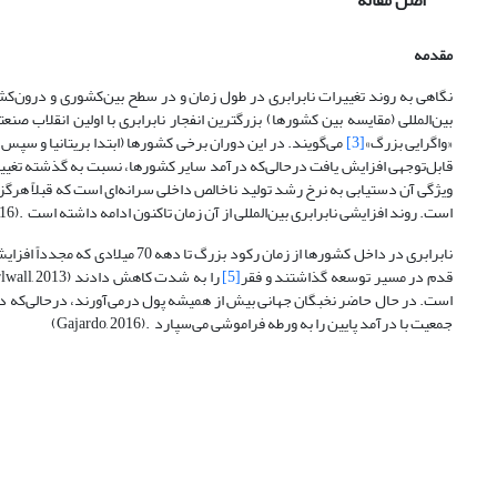
اصل مقاله
مقدمه
نگاهی به روند تغییرات نابرابری در طول زمان و در سطح بین‌کشوری و درون‌کش
بین‌المللی (مقایسه بین کشورها) بزرگترین انفجار نابرابری با اولین انقلاب 
«واگرایی بزرگ»
[3]
می‌گویند. در این دوران برخی کشورها (ابتدا بریتانیا و سپس
قابل‌توجهی افزایش یافت درحالی‌که درآمد سایر کشورها، نسبت به گذشته تغیی
ویژگی آن دستیابی به نرخ رشد تولید ناخالص داخلی سرانه‌ای است که قبلاً هرگ
است. روند افزایشی نابرابری بین‌المللی از آن زمان تاکنون ادامه داشته است .(Gajardo, 2016)
نابرابری در داخل کشورها از زمان 
قدم در مسیر توسعه گذاشتند و فقر
[5]
است. در حال حاضر نخبگان جهانی بیش از همیشه پول در‌می‌آورند، درحالی‌که در
جمعیت با درآمد پایین را به‌ ورطه فراموشی می‌سپارد .(Gajardo, 2016)