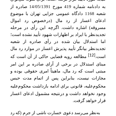
به دادنامه شماره 419 مورخ 14/05/1391 صادره از
شعبه 1168 دادگاه عمومی جزایی تهران با موضوع
ادعای اعسار از رد مال (درخصوص رد اموال
مسروقه) اشاره داشت. اگرچه این رأی در مرحله
تجدیدنظر با ایراد بر اظهارات شهود تأیید نشده است؛
اما استدلال بیان شده در رأی صادره از شعبه
تجدیدنظر بیانگر تأیید پذیرش اعسار در موارد رد مال
[12]
است.
مطالعه رویه قضایی حاکی از آن است که
مبنای استدلال در برخی از آرای صادره بر این امر
مبتنی است که رد مال، ماهیتاً امری حقوقی بوده و
مجازات نیست، بنابراین پس از اتمام مدت حبس
محکوم
علیه، قانونی برای ادامه بازداشت محکوم
علیه
وجود نخواهد داشت و درنتیجه مشمول ادعای اعسار
قرار خواهد گرفت.
به‌نظر می
رسد دعوی خسارت ناشی از جرم (که رد