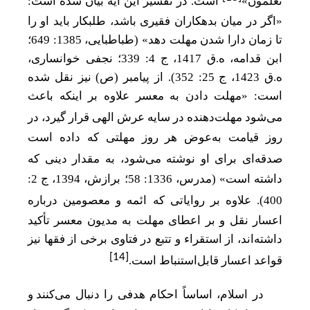
تعلمون»
است. در تفسیر این آیه بیان شده است:
«اگر در میان بدهکاران فقیری باشد، طلبکار باید او را
تا زمان دارا شدن مهلت دهد» (طباطبایی، 1385: 649؛
ابن قدامه، ه.ق 1417، ج 4: 339؛ نجفی خوانساری،
ه.ق 1423، ج 25: 352). از
پیامبر (ص) نیز نقل شده
است: «مهلت دادن به معسر علاوه بر اینکه باعث
می
شود مهلت
دهنده در سایه عرش الهی قرار گیرد، در
روز قیامت به‌عوض هر روز مهلتی که داده است
صدقه
ای برای او نوشته می
شود، به مقدار دینی که
داشته است» (مدرس، 1336: 58؛ برازش، 1394، ج 2:
400). علاوه بر روایاتی که ائمه و معصومین درباره
اعسار نقل و بر اعطای مهلت به مدیون معسر تأکید
داشته‌اند،
از استقراء و تتبع در فتاوی برخی از فقها نیز
[14]
قواعد اعسار قابل‌استنباط است.
در اسلام، اساساً احکام هدفی را دنبال می
کنند و