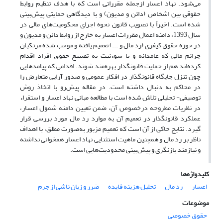
می
شود. نهاد اعسار
ازجمله مقرراتی است که با هدف تنظیم روابط
حقوقی بین اشخاص (دائن و مدیون) و با دیدگاهی حمایتی پیش
بینی
شده است. اخیراً با تصویب قانون نحوه اجرای محکومیت
های مالی
در
سال
139
3
، دامنه اعمال مقررات اعسار به خارج از روابط دائن و مدیون و
در حوزه حقوق کیفری (رد مال و ...) تعمیم
یافته و موجب شده مرتکبان
جرائم مالی که عامدانه و با سوءنیت به تضییع حقوق افراد اقدام
کرده
اند هم از حمایت قانونگذار بهره
مند
شوند. اقدامی که پیامد
هایی
چون تنزل جایگاه قانونگذار در افکار عمومی و صدور آرایی متعارض
را
در محاکم به دنبال داشته است. در مقاله پیش
رو با اتخاذ روش
توصیفی-
تحلیلی تلاش شده است با مطالعه مبانی نهاد اعسار و استقرا
ء
در نظریات مطروحه درخصوص آن، ضمن تعیین دامنه شمول اعسار،
عملکرد قانونگذار در تعمیم آن به موارد رد مال مورد بررسی قرار
گیرد.
نتایج حاکی از آن است که تعمیم مزبور به‌صورت مطلق، با اهداف
ناظر بر رد مال و همچنین ماهیت استثنایی نهاد اعسار همخوانی نداشته
و نیازمند بازنگری و پیش
بینی محدودیت
هایی است.
کلیدواژه‌ها
اعسار
رد مال
تحلیل هزینه فایده
ضرر و زیان ناشی از جرم
موضوعات
حقوق خصوصی