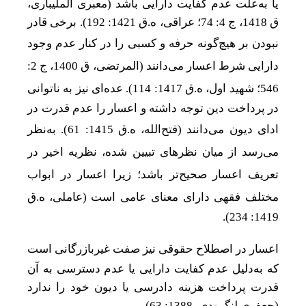
یا به‌علت عدم کفایت دارایی باشد (معبری الملیباری،
ق 1418، ج 4: 74؛ عراقی، ه.ق 1421: 192). برخی قادر
نبودن بر هیچ
گونه حرفه و کسبی را در کنار عدم وجود
دارایی شرط اعسار می
دانند (المرتضى، ق 1400، ج 2:
546؛ شهید اول، ه.ق 1417: 114). عده
ای نیز به ناتوانی
در پرداخت دین توجه داشته و اعسار را عدم قدرت در
ادای دیون می
دانند (فتح
الله، ه.ق 1415: 61). به‌نظر
می
رسد از میان نظرهای تبیین شده، نظریه اخیر در
تعریف اعسار صحیح
تر باشد؛ زیرا اعسار در ابواب
مختلف فقهی دارای معنای عامی است (عاملی،
ه.ق
.
1419: 234)
اعسار در اصطلاح حقوقی نیز صفت غیر
بازرگانی است
که به‌‌دلیل عدم کفایت دارایی یا عدم دسترسی به آن
قدرت پرداخت هزینه دادرسی یا دیون خود را ندارد
(جعفری لنگرودی، 1388: 63).