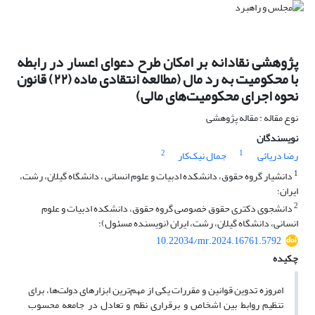
پژوهشی نقادانه بر امکان طرح دعوای اعسار در رابطه
با محکومیت به رد مال (مطالعه انتقادی ماده (۲۲) قانون
نحوه اجرای محکومیت‌های مالی)
نوع مقاله : مقاله پژوهشی
نویسندگان
2
1
رضا دریائی
جمال نیک‌کار
1
دانشیار گروه حقوق، دانشکده ادبیات و علوم انسانی ، دانشگاه گیلان، رشت،
ایران؛
2
دانشجوی دکتری حقوق خصوصی گروه حقوق، دانشکده ادبیات و علوم
انسانی، دانشگاه گیلان، رشت، ایران (نویسنده مسئول)؛
10.22034/mr.2024.16761.5792
چکیده
امروزه تدوین قوانین و مقررات یکی از مهم
ترین ابزارهای دولت
ها، برای
تنظیم روابط بین اشخاص و برقراری نظم و تعادل در جامعه محسوب