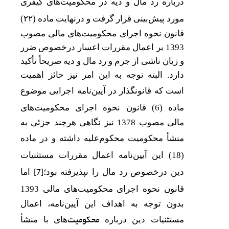
درباره
رد مال و دیه در محکومیت
های کیفری
مورد پیش
بینی قرار گرفت و درنهایت ماده (
۲۲)
قانون نحوه اجرای محکومیت‌‌های مالی مصوب
1393 بر اعمال مقررات اعسار درخصوص ضرر
و زیان ناشی از جرم و رد مال و دیه صریحاً تأکید
دارد.
البته توجه به این امر نیز حائز اهمیت
است که قانونگذار در آیین
نامه اجرایی موضوع
ماده (6) قانون نحوه اجرای محکومیت
های
مالی مصوب 1378 نیز نگاهی هرچند جزئی به
منشأ محکومیت محکوم
علیه داشته و در ماده
(18) این آیین
نامه اعمال مقررات مستثنیات
دین درخصوص رد مال را نپذیرفته بود؛
اما
[7]
قانون نحوه اجرای محکومیت
های مالی 1393
بدون توجه به اهداف این آیین‌نامه، اعمال
محکومیت
مستثنیات دین درباره
های با منشأ