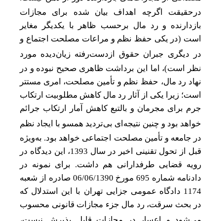
درحقیقت اگرچه اهداف بیان شده برای مجازات
بازدارنده و رد مال برحسب ظاهر با یکدیگر مغایر
است (در یکی حفظ نظم و مراعات مصلحت اجتماع و
در دیگری
جبران حقوق از‌دست‌رفته زیان
دیده مورد
نظر است)، اما این برداشت ظاهری صحیح نبوده و در
نهاد رد مال، حفظ نظم و تأمین مصلحت، امری مستتر
است؛ زیرا یکی از آثار رد مال کاهش مطلوبیت ارتکاب
جرم برای مجرمان و بالتبع کاهش آمار ارتکاب جرائم
خواهد بود و چنین نتیجه
ای بی
تردید همسو با ایجاد نظم
در جامعه و تأمین مصلحت اجتماعی خواهد بود. به‌ویژه
قبل از تحول تقنینی اخیر در سال 1393، این دیدگاه در
رویه قضایی طرفدارانی هم داشت. برای نمونه در
دادنامه شماره 695 مورخ 06/06/1390 صادره از شعبه
1174 دادگاه عمومی جزایی تهران با این استدلال که
در بحث سرقت، رد مال جزء مجازات قانونی محسوب
می
شود و اعسار در مجازات قابل پذیرش نیست،