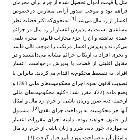
مثل یا قیمت اموال تحصیل شده از جرم برای مجرمان
فراهم بود و موجب صدور آرایی متعارض درخصوص
[1]
اعسار از رد مال می
شد.
به‌نحوی‌که اکثر قضات نظر
مساعدی نسبت به پذیرش اعسار از رد مال در جرائم
عمدی نداشته و آن را جزء مجازات قانونی مجرم تلقی
می‌کردند و پذیرش اعسار مرتکب را موجب
تالی فاسد
و تجری افراد به ارتکاب جرائم مشابه می
دانستند
و
در
مقابل اقلیتی از قضات با پذیرش درخواست اعسار
افراد، به تقسیط محکوم
به اقدام می‌کردند. بنابراین با
تصویب قانون نحوه اجرای محکومیت
های مالی 139
3
و
وضع ماده (22)، مقرر شد: «کلیه محکومیت‌های مالی
از‌جمله دیه، ضرر و زیان ناشی از جرم، رد مال و امثال
[2]
آنها جز محکومیت به پرداخت جزای نقدی
، مشمول
این قانون خواهند بود»، دامنه اجرای مقررات اعسار
به
مواردی چون دیه، ضرر و زیان ناشی از جرم، رد مال
و امثال آن به‌صراحت مورد تأیید قرار گرفت.
[3]