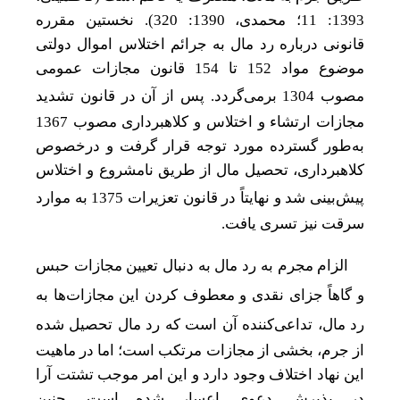
1393: 11؛ محمدی، 1390: 320). نخستین مقرره
قانونی درباره رد مال به جرائم اختلاس اموال دولتی
موضوع مواد 152 تا 154 قانون مجازات عمومی
مصوب 1304 برمی
گردد. پس از آن در قانون تشدید
مجازات ارتشاء و اختلاس و کلاهبرداری مصوب 1367
به‌طور گسترده مورد توجه قرار گرفت و درخصوص
کلاهبرداری
، تحصیل مال از طریق نامشروع و اختلاس
پیش
بینی شد
و نهایتاً در قانون تعزیرات 1375 به موارد
سرقت نیز تسری یافت.
الزام مجرم به رد مال به دنبال تعیین مجازات حبس
و گاهاً جزای نقدی و معطوف کردن این مجازات
ها به
رد مال، تداعی
کننده آن است که رد مال تحصیل شده
از جرم، بخشی از مجازات مرتکب است؛ اما در ماهیت
این نهاد اختلاف وجود دارد و این امر موجب تشتت آرا
در پذیرش دعوی اعسار شده است. چنین