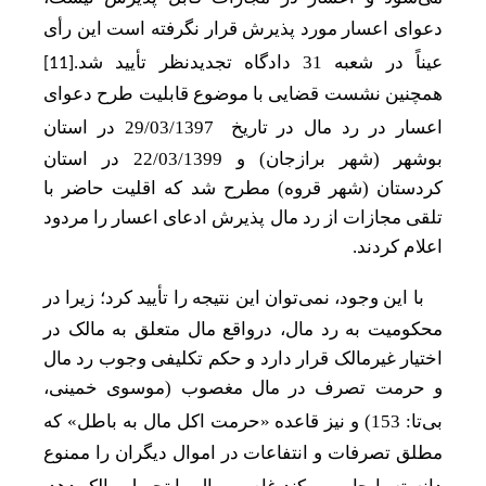
دعوای اعسار مورد پذیرش قرار نگرفته است این رأی
عیناً در شعبه 31 دادگاه تجدیدنظر تأیید شد.
[11]
همچنین نشست قضایی با موضوع
قابلیت طرح دعوای
اعسار در رد مال
در تاریخ
29/03/1397 در استان
بوشهر (شهر برازجان) و
22/03/1399
در استان
کردستان (شهر قروه) مطرح شد که اقلیت
حاضر با
تلقی مجازات از رد مال پذیرش ادعای اعسار را مردود
اعلام کردند.
با این وجود، نمی
توان این نتیجه را تأیید کرد؛ زیرا در
محکومیت به رد مال، درواقع مال متعلق به مالک در
اختیار غیرمالک قرار دارد و حکم تکلیفی وجوب رد مال
و حرمت تصرف در مال مغصوب (موسوی خمینی،
بی
تا: 153) و نیز قاعده
«حرمت اکل مال به باطل»
که
مطلق تصرفات و انتفاعات در اموال دیگران را ممنوع