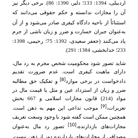
اردبیلی، 1394: 133؛ دلیر، 1390: 86). برخی دیگر نیز
آن را مجازات ندانسته و حکم حقوقی می
دانند که
استثنائاً از ناحیه دادگاه کیفری صادر می
شود و از آن
به‌عنوان جبران خسارت و ضرر و زیان ناشی از جرم
یاد می
کنند (جعفر سعیدی، 1392: 75؛ رحیمی، 1398:
233؛ خدابخشی، 1384: 291).
شاید تصور شود محکومیت شخص مجرم به رد مال،
دارای ماهیت کیفری است. عدم ضرورت تقدیم
[8]
دادخواست در برخی موارد
و تفکیک حق مطالبه
ضرر و زیان از استرداد عین و مثل یا قیمت مال در
مواد (214) قانون مجازات اسلامی و 667 بخش
[9]
تعزیرات
،
موجب تداعی این مهم به ذهن است.
همچنین ممکن است گفته شود با وجود وسعت تعریف
[10]
مجازات
های بازدارنده،
تصور رد مال به‌عنوان
مصداقی از مجازات
های بازدارنده دور از ذهن نیست.