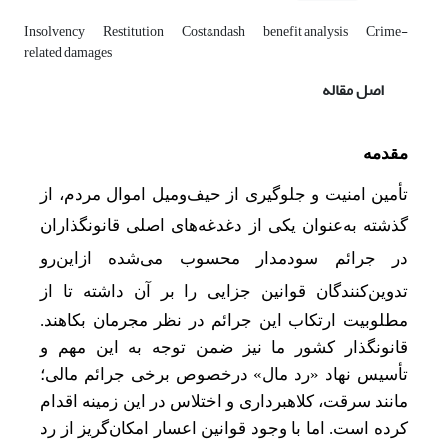
Insolvency
Restitution
Cost&‌ndash
benefit analysis
Crime-
related damages
اصل مقاله
مقدمه
تأمین امنیت و جلوگیری از حیف‌ومیل اموال مردم، از
گذشته به‌عنوان یکی از دغدغه
های اصلی قانونگذاران
در جرائم سود
مدار محسوب می
شده ازاین‌رو
تدوین
کنندگان قوانین جزایی
را بر آن داشته تا
از
مطلوبیت ارتکاب این جرائم در نظر مجرمان بکاهند.
قانونگذار کشور ما نیز ضمن توجه به این مهم و
تأسیس نهاد «رد مال» درخصوص برخی جرائم مالی؛
مانند سرقت، کلاهبرداری و اختلاس در این زمینه اقدام
کرده است.
اما
با وجود قوانین اعسار امکان‌گریز از رد