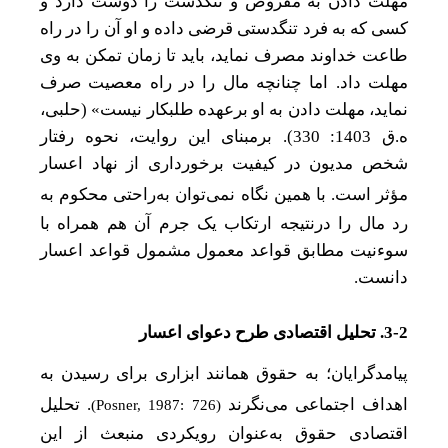
مهلت‌ دادن
به مقروض و تنگدست را دوست دارد و
کسی که به فرد تنگدستی قرضی داده و او آن را در راه
طاعت خداوند مصرف نماید، باید تا زمان تمکن به وی
مهلت داد. اما چنانچه مال را در راه معصیت صرف
نماید،
مهلت‌ دادن
به او برعهده طلبکار نیست» (حلبی،
ه.ق 1403: 330). برمبنای این روایت، نحوه رفتار
شخص مدیون در کیفیت برخورداری از نهاد اعسار
مؤثر است. با همین نگاه نمی
توان به‌راحتی محکوم به
رد مال را درنتیجه ارتکاب یک جرم آن هم همراه با
سوءنیت مطابق قواعد معمول مشمول قواعد اعسار
دانست.
3-2.
تحلیل اقتصادی طرح دعوای اعسار
پیامدگرایان؛ به حقوق همانند ابزاری برای رسیدن به
اهداف اجتماعی می
نگرند
.
تحلیل
)
Posner, 1987: 726
(
اقتصادی حقوق به‌عنوان رویکرد
ی
منبعث از این