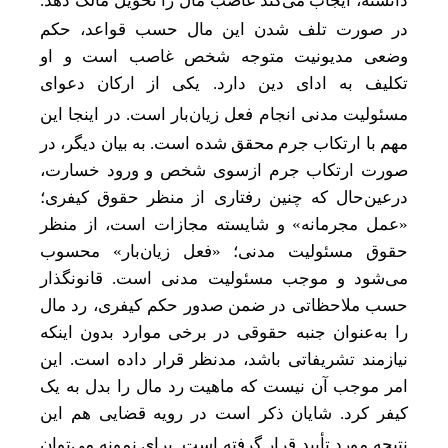
دانسته، ایجاب می
کند غاصب مال را تحویل مالک دهد.
در صورت تلف شدن این مال حسب قواعد، حکم
وضعی مدیونیت متوجه شخص غاصب است و او
تکلیف به ادای دین دارد. یکی از ارکان دعوای
مسئولیت مدنی انجام فعل زیان
بار است. در اینجا این
مهم با ارتکاب جرم محقق شده است. به بیان دیگر، در
صورت ارتکاب جرم ازسوی شخص و ورود خسارت،
در‌عین‌حال که چنین رفتاری از منظر حقوق کیفری؛
«عمل مجرمانه» و شایسته مجازات است، از منظر
حقوق مسئولیت مدنی؛ «فعل زیان‌بار» محسوب
می‌شود و موجب مسئولیت مدنی است. قانونگذار
حسب ملاحظاتی در ضمن صدور حکم کیفری، رد مال
را به‌عنوان جنبه حقوقی در برخی موارد بدون اینکه
نیازمند تشریفاتی باشد، مدنظر قرار داده است. این
امر موجب آن نیست که ماهیت رد مال را بدل به یک
کیفر کرد. شایان ذکر است در رویه قضایی هم این
نتیجه مورد تأیید قرار گرفته است. برای نمونه می
توان