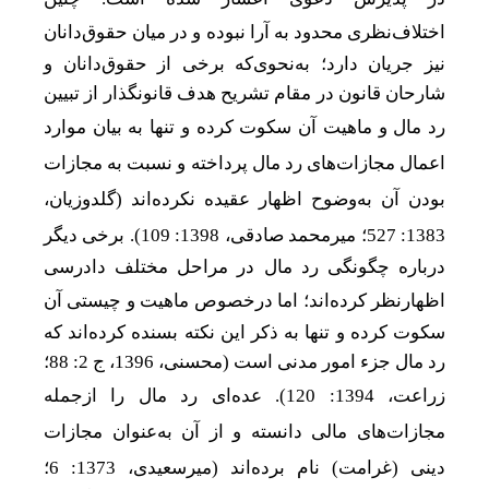
اختلاف
نظری محدود به آرا نبوده و در میان حقوق‌دانان
نیز جریان دارد؛ به‌نحوی‌که برخی از حقوق‌دانان و
شارحان قانون در مقام تشریح هدف قانونگذار از تبیین
رد مال و ماهیت آن سکوت کرده
و
تنها به بیان موارد
اعمال مجازات
های رد مال پرداخته و نسبت به مجازات
بودن آن
به‌وضوح اظهار عقیده نکرده
اند (گلدوزیان،
1383: 527؛ میر
محمد صادقی، 1398: 109). برخی دیگر
درباره چگونگی رد مال در مراحل مختلف دادرسی
اظهارنظر کرده
اند؛ اما درخصوص ماهیت و چیستی آن
سکوت کرده و تنها به ذکر این نکته بسنده کرده‌اند که
رد مال جزء امور مدنی است (محسنی، 1396، ج 2: 88؛
زراعت، 1394: 120). عده
ای رد مال را ازجمله
مجازات
های مالی دانسته و از آن به‌عنوان مجازات
دینی (غرامت) نام برده
اند (میرسعیدی، 1373: 6؛