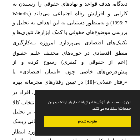
دیدگاه، هدف قواعد و نهادهای حقوقی را رسـیدن به
کارایی و افزایش رفاه اجتماعی می
داند (
Weinrib,
)
و به‌منظور دستیابی به این اهداف
به تحلیل و
1995: 7
بررسی موضوع‌های حقوقی با کمک ابزارها، تئوری
ها و
تکنیک
های اقتصادی می
پردازد. امروزه بـه‌کارگیری
منطق اقتصادی در حوزه
های
مختلف
علـم حقـوق
(اعم از حقوقی و کیفری) رسوخ کرده و از
پیش
فرض
های خاصی چون «انسان اقتصادی» یا
«رفتار عقلانی»
در تبیین رفتار
های مجرمانه بهره
[18]
می
برد. براساس پیش
فرض انسان اقتصادی، افراد در
این وب سایت از کوکی ها برای اطمینان از ارائه بهترین
موقعیت
های مختلف (اعم از ارتکاب جرم، انتخاب کالا
خدمات استفاده می کند.
و ...) به‌نحوی عقلانی رفتار کرده و با تکیه بر تحلیل
متوجه شدم
هزینه - فایده دست به انتخاب می
زنند و زمـانی ریسک
ارتکاب جرم را می
پذیرند که مطلوبیت مورد انتظار