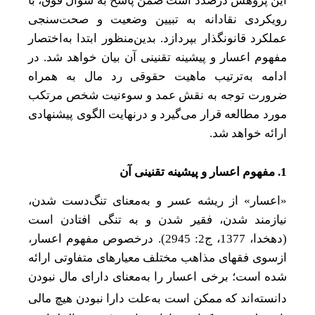
این پژوهش درصدد است
ضمن پاسخ به سؤال‌ فوق، با
رویکردی نقادانه به تبیین وضعیت و صحت‌سنجی
عملکرد قانونگذار بپردازد
. بدین‌
منظور ابتدا به‌اختصار
مفهوم اعسار و پیشینه تقنینی آن بیان خواهد شد. در
ادامه به‌ترتیب ماهیت حقوقی رد مال به همراه
ضرورت توجه به نقش عمد و سوءنیت شخص مرتکب
مورد مطالعه قرار می
گیرد و در‌نهایت الگوی پیشنهادی
ارائه خواهد شد.
1. مفهوم اعسار و پیشینه تقنینی آن
«
اعسار» از ریشه عسر و به‌معنای تنگ‌دست شدن،
نیازمند شدن، فقیر شدن و به
تنگی افتادن است
(دهخدا، 1377، ج2: 2945). در‌خصوص مفهوم اعسار،
از‌سوی فقهای مذاهب مختلف معیارهای متفاوتی ارائه
شده است؛ برخی
اعسار را به‌معنای دارای مال نبودن
دانسته
اند که ممکن است به‌علت دارا نبودن هیچ مالی