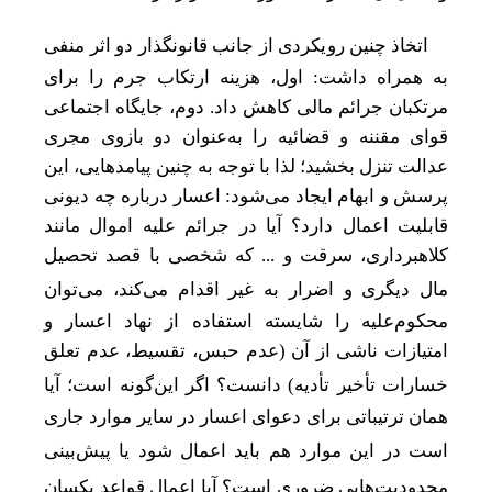
اتخاذ چنین رویکردی از جانب قانونگذار دو اثر منفی
به همراه داشت: اول، هزینه ارتکاب جرم را برای
مرتکبان جرائم مالی کاهش داد. دوم، جایگاه اجتماعی
قوای مقننه و قضائیه را به‌عنوان دو بازوی مجری
عدالت تنزل
بخشید؛ لذا با توجه ‌به چنین پیامد
هایی، این
پرسش و ابهام ایجاد می
شود: اعسار درباره چه دیونی
قابلیت اعمال دارد؟ آیا در جرائم علیه اموال مانند
کلاهبرداری، سرقت و ... که شخصی با قصد تحصیل
مال دیگری و اضرار به غیر اقدام می‌کند، می
توان
محکوم‌علیه را شایسته استفاده از نهاد اعسار و
امتیازات ناشی از آن (عدم حبس، تقسیط، عدم تعلق
خسارات تأخیر تأدیه) دانست؟ اگر این
گونه است؛ آیا
همان ترتیباتی برای دعوای اعسار در سایر موارد جاری
است در این موارد هم باید اعمال شود یا پیش
بینی
محدودیت
هایی ضروری است؟ آیا اعمال قواعد یکسان