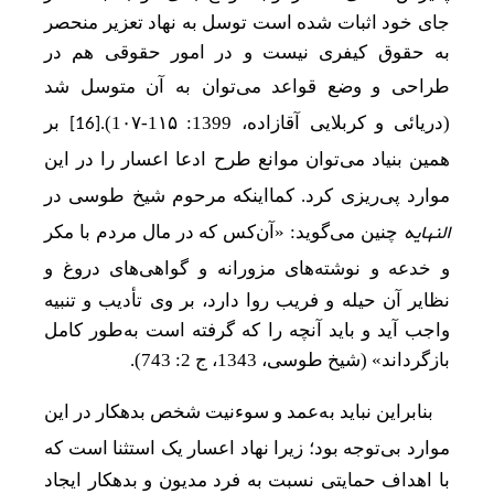
جای خود اثبات شده است توسل به نهاد تعزیر منحصر
به حقوق کیفری نیست و در امور حقوقی هم در
طراحی و وضع قواعد می
توان به آن متوسل شد
(دریائی
و
کربلایی آقازاده، 1399: 1
۱۵
-1
۰۷
).
بر
[16]
همین بنیاد می
توان موانع طرح ادعا اعسار را در این
موارد پی
ریزی کرد. کمااینکه مرحوم
شیخ طوسی در
النهایه
چنین می
گوید: «آن‌کس که در مال مردم با مکر
و خدعه و نوشته
های مزورانه و گواهی
های
دروغ
و
نظایر آن حیله و فریب روا دارد، بر وی
تأدیب
و تنبیه
واجب آید و باید آنچه را که گرفته است به‌طور کامل
بازگرداند» (شیخ طوسی، 1343، ج 2: 743).
بنابراین نباید به‌عمد و سوءنیت شخص بدهکار در این
موارد بی
توجه بود؛ زیرا نهاد اعسار یک استثنا است که
با اهداف حمایتی نسبت به فرد مدیون و بدهکار ایجاد