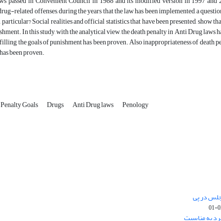
ws passed in Convenient Council in 1988 and its modified version in 1997 and 
drug-related offenses, during the years that the law has been implemented, a questio
 particular? Social realities and official statistics that have been presented, show t
shment. In this study, with the analytical view, the death penalty in Anti Drug laws 
lfilling the goals of punishment has been proven. Also inappropriateness of death pe
has been proven.
Penalty Goals
Drugs
Anti Drug laws
Penology
جلس در پی
رد به مناسبت