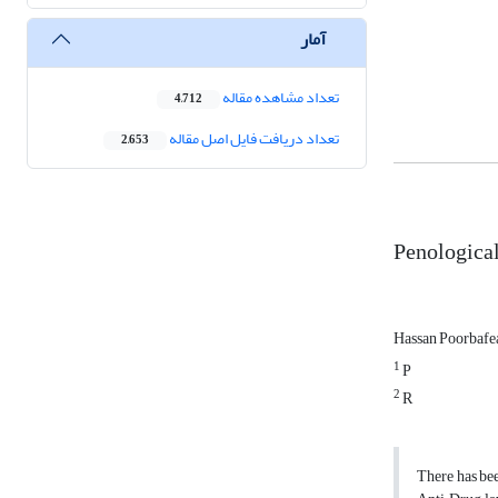
آمار
تعداد مشاهده مقاله
4,712
تعداد دریافت فایل اصل مقاله
2,653
Penological
Hassan Poorbafe
1
P
2
R
There has bee