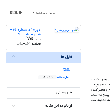
ورود به سامانه
ENGLISH
دوره 24، شماره 91 -
شماره پیاپی 91
پاییز 1396
صفحه
141-164
فایل ها
XML
اصل مقاله
925.77 K
سال‌های متمادی است که مجازات اعدام در جرائم مواد مخدر در نظام حقوقی ایران وجود دارد و در قبال محکومان اعمال می‌شود. این مجازات در قانون مبارزه با مواد مخدر مصوب 1367
رمان مواد مخدر و همچنین
 را محقق کند؟
هم رسانی
جدی مواجه است.
‌ها، عدم تناسب
ارجاع به این مقاله