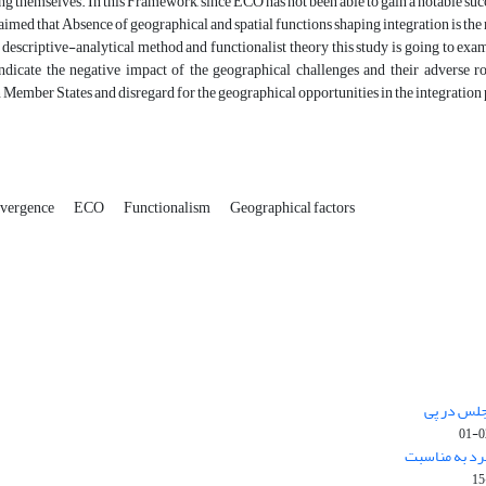
g themselves. In this Framework, since ECO has not been able to gain a notable succes
imed that Absence of geographical and spatial functions shaping integration is the 
scriptive-analytical method and functionalist theory this study is going to ex
indicate the negative impact of the geographical challenges and their adverse r
n Member States and disregard for the geographical opportunities in the integration
vergence
ECO
Functionalism
Geographical factors
جلس در پی
رد به مناسبت