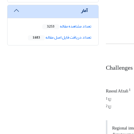
آمار
تعداد مشاهده مقاله
3,253
تعداد دریافت فایل اصل مقاله
1,683
Challenges 
1
Rasoul Afzali
1
U
2
U
Regional int