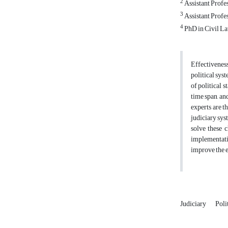
2
Assistant Profes
3
Assistant Profes
4
PhD in Civil La
Effectiveness
political sys
of political 
time span, an
experts are t
judiciary sys
solve these 
implementatio
improve the e
Judiciary
Poli