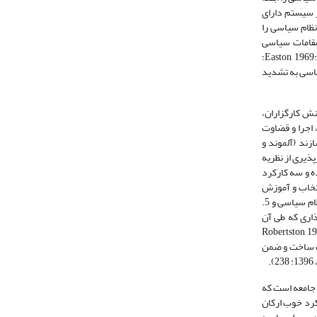
 که هر سیستم دارای
رات از نظام و در خروجی پاسخ نظام مورد توجه قرار می‌گیرد (رضوی، 1394: 25). ایستون نظام سیاسی را
مقامات سیاسی
(حکومت)، رژیم سیاسی (قواعد رسمی و غیررسمی حاکم بر مناقشات درون نظام) و جامعه سیاسی (گروهی از افراد مرتبط با هم برپایه تقسیم کار سیاسی) دارد (Easton, 1969: 1053؛
م سیاسی به تشدید
ل جامعه‌پذیری، گزینش کارگزاران،
شی، اجرا و قضاوت
ازند (آلموند و
رپذیری از نظریه
Almond, 1970: ) که پنج کارکرد در بخش نهاده و سه کارکرد
ی از نسلی به نسل دیگر، 2. گزینش سیاسی شامل انتخاب و آموزش
رهبران، 3. تبیین منافع شامل شناسایی تقاضاها و انتقال آنها از جامعه به تصمیم‌گیرندگان، 4. تجمع منافع شامل تصفیه و تثبیت تقاضاها به‌صورت بار قابل اداره روی نظام سیاسی و 5.
سیاسی و محیط آن (قوام، 1395: 53-51). سه کارکرد بخش داده نیز عبارتند از: 1. سیاستگذاری که طی آن
ل می‌شوند، 2. اجرای قانون که به اثرگذاری تصمیمات ارتباط دارد و 3. قضاوت قانونی که شباهت زیادی به تفکیک قوای سنتی دارد (Robertston, 1993:
وف ساخت و ضمن
 جامعه است که
زم کارکرد خوب ارکان