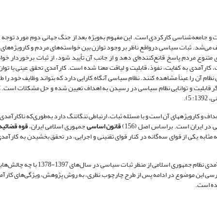
 و جامعه‌شناسی کارکردی است. این مفهوم به‌ویژه بعد از جنگ جهانی دوم مورد توجه 
ظام سیاسی تعریف می‌شد. ثبات سیاسی در‌واقع ناظر بر وجود توازن بین خواسته‌های مردم و کارویژه‌ه
متنوع مردم پاسخ قانع‌کننده‌ای دهد و از جانب آن تأیید شود، از ثبات برخوردار خواه
کارآمدی به کفایت، نفوذ، قابلیت و لیاقت معنا شده است. کارآمدی تحقق عینی یا توان
 آن را عیناً مشاهده کنند. نظام سیاسی آنگاه کارایی دارد که بتواند وظایف خود را ط
انگر قابلیت و توانایی نظام سیاسی در رسیدن به اهداف تعیین شده و حل مشکلات است. ک
5).
اف و کارویژه­های آن است و با مسئله ثبات، ارتباطی تنگاتنگ دارد به‌طوری‌که ناکارآمدی 
 در ایران است. براساس اصل (156)
قانون اساسی
جمهوری اسلامی ایران،
قوه قضائیه
ثابه یکی از قوای سه‌گانه در کنار قوای تقنینی و اجرایی، در تحقق بخشیدن به کارآمد
ازاین‌رو این نوشتار به دنبال پاسخ به آن سؤال است که قوه قضائیه در حوزه کارآمدی نظام
ی بررسی این موضوع در ادامه پس از طرح چارچوب نظری، به روش پژوهش، ویژگی‌های کارآ
ده است.