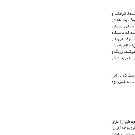
شر شده است. یاری و همکاران (1399) در پژوهش «ضرورت‌ها، الزامات و
ذ دولت‌ها در
 «کارآمدی قضایی و امنیت ملی؛ پویایی اندیشه
نند که دستگاه
، نارسایی در نظام قضایی را از
1) در پژوهش «کارآمدی نظام جمهوری اسلامی ایران؛
ی‌کند. زرنگ و
ی را برای دیگر
 است که در این
ا به نقش قوه
ه‌ای از اجزای
ری و همکاران،
سیاسی را ابتدا