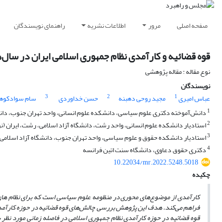
صفحه اصلی
مرور
اطلاعات نشریه
راهنمای نویسندگان
قوه قضائیه و کارآمدی نظام جمهوری اسلامی ایران در سال‌های 1397-1378: چالش‌ها و راه
نوع مقاله : مقاله پژوهشی
نویسندگان
3
2
1
عباس امیری
مجید روحی دهبنه
حسن خداوردی
سام سوادکوهی
1
دانش‌آموخته دکتری علوم سیاسی، دانشکده علوم انسانی، واحد تهران جنوب، دانشگا
2
استادیار دانشکده علوم انسانی، واحد رشت، دانشگاه آزاد اسلامی، رشت، ایران (
3
استادیار دانشکده حقوق و علوم سیاسی، واحد تهران جنوب، دانشگاه آزاد اسلامی، ت
4
دکتری حقوق دعاوی، دانشگاه سنت اتین فرانسه
10.22034/mr.2022.5248.5018
چکیده
کارآمدی از موضوع‌های محوری در منظومه علوم سیاسی است که برای نظام های 
فراهم می
کند. هدف این پژوهش بررسی چالش
های
قوه قضائیه در حوزه کارآم
قوه قضائیه در حوزه کارآمدی نظام جمهوری اسلامی در فاصله زمانی مورد نظر با