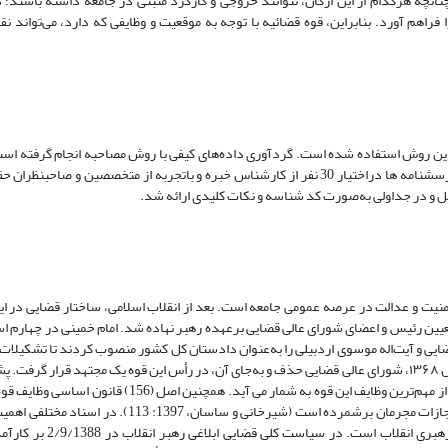
انچه هرکدام از این ارکان، نتوانند خروجی و کارکرد مثبتی در جامعه داشته باشند؛
راهم آورد. بنابراین، قوه قضائیه با توجه به موقعیت و وظایفی که دارد، می‌تواند ن
 این روش استفاده شده است. گردآوری داده‌های کیفی با روش مصاحبه انجام گرفته ا
که ابتدا به تهیه پرسش درباره موضوع اصلی پژوهش پرداخته شد؛ در ادامه پرسشنامه ها دراختیار 30 نفر از کارشناس خبره و باتجربه از متخ
و در جداولی به‌‌صورت کد شناسه و نکات کلیدی ارائه ‌شد.
 امنیت و عدالت در عرصه عمومی جامعه است. بعد از انقلاب اسلامی، ساختار قضایی در ا
یی و آیت‌اله موسوی اردبیلی را به‌عنوان دادستان کل کشور منصوب کردند تا تشکیلات ق
کنند (موسوی خمینی، 1378، ج 12: 16۴-16۳). در بازنگری قانون اساسی در سال ۱۳۶۸، شورای عالی قضایی حذف و به‌جای آن، در رأس این قوه یک مجتهد قر
حقوق عامه مردم، تضمین و گسترش حقوق و آزادی‌ها و گسترش و اجرای عدالت از مهم‌ترین وظایف این قوه به‌ شمار
از رسیدگی و صدور حکم، نظارت بر حسن اجرای قوانین و کشف جرم، تعقیب و مجازات مجرمان برشمرده است (شیر
قضائیه آمده است که یکی از آنها سیاست کلی قضایی ابلاغی پنج‌سا