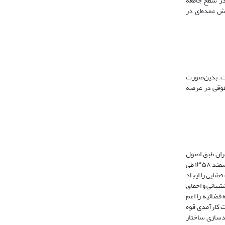
 در سطح جامعه
قش عمده‌ای در
ست. بدین‌صورت
صصین و صاحبنظران حقوقی در عرصه
یران طبق اصول
(۱۰۷) و (۱۵۸) قانون اساسی تعیین شد و طبق اصل (۱۱۰) نیز تشکیل قوه قضائیه، تعیین رئیس و اعضای شورای عالی قضایی برعهده رهبر نهاده شد. امام خمینی در چهارم اسفند ۱۳۵۸ طی
ضایی را ایجاد
ار گرفت. پشتیبانی و احقاق
 می آید. همچنین اصل (156) قانون اساسی وظایف قوه قضائیه را اعم
خانی و ساسان، 1397: 113). در اسناد مختلفی اهمیت کارآمدی قوه
له ازسوی رهبری انقلاب است. در سیاست کلی قضایی ابلاغی رهبر انقلاب در 2/9/1388 بر کارآمدسازی ساختار