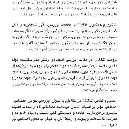
اقتصادی و گرایش با اعتیاد در بین جوانان ایرانی» به روش نمونه‌گیری با
مراجعه به زندان نشان می‌دهد که ارتباط معنا‌داری بین عوامل اجتماعی،
اقتصادی و فردی با گرایش به مواد مخدر در بین جوانان وجود دارد.
لشگری و همکاران (1395) با مطالعه «بررسی تأثیر شاخص‌های کلان
اقتصادی بر تکرار جرائم مواد مخدر» با برآورد رگرسیون حداقل مربعات
معمولی نتیجه می‌گیرند تورم و بیکاری از بین شاخص‌های اقتصادی به
تبیین 85 درصد از تغییرات تکرار جرائم اقتصادی قادر هستند.
درحالی‌که ضریب جینی، تحصیلات و شهرنشینی تأثیری ندارند.
برومند (1382) در مقاله‌ «بررسی اقتصادی رفتار مصرف‌کننده مواد
مخدر» نخست رفتار مصرف‌کننده مواد مخدر را با توجه به فرضیه‌های
سنتی اقتصاد خرد مورد مطالعه قرار داده و سپس رابطه بین تقاضای
مواد مخدر و افزایش قیمت آن، رابطه بین میل به مصرف مواد مخدر و
مقدار مصرف آن و همچنین رابطه بین مصرف مواد مخدر و بزهکاری را
مورد بحث قرار می‌دهد.
احمدی و غلامی (1382) در مقاله‌ای با عنوان «بررسی عوامل اقتصادی –
اجتماعی مؤثر بر اعتیاد» نشان می‌دهند معتادانی که از شدت اعتیاد
بیشتری برخوردارند، علاقه و دلبستگی کمی نسبت به نهاد خانواده و
مدرسه داشته‌اند و پیوند و ارتباط آنان با دیگر نهادهای اجتماعی نیز
ضعیف است.