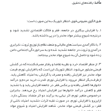
مأخذ:
یافته‌های تحقیق.
طبق الگوی مفهومی فوق، انتظار تئوریک به این صورت است:
۱. با افزایش بیکاری در جامعه، فقر و فلاکت اقتصادی تشدید شود و
درنتیجه شیوع بیشتر مواد مخدر را در پی داشته باشد.
۲. با ناکارآمدی سیاست‌های مالیاتی و ضعف نظام بازتوزیع ثروت، نابرابری
درآمدی و ثروت در جامعه تشدید شده و به سرخوردگی اجتماعی دامن
زده شود و حاصل آن به شیوع مواد مخدر بینجامد.
۳. از منظر اقتصاد خرد و نظریه تقاضا و رفتار مصرف‌کننده که در کشش
قیمتی متبلور می‌شود، انتظار تئوریک این است که با افزایش تورم، قیمت
مواد مخدر نیز افزایش یافته و مصرف یا گرایش به اعتیاد کاهش یابد.
ازطرف‌دیگر انتظار می‌رود با افزایش تورم، قدرت خرید مردم و درآمد
خانوارها کاهش یافته و برعکس فقر در جامعه افزایش یابد و با تشدید
فقر و کاهش درآمد خانوارها نیز افزایش اعتیاد رخ می‌دهد. بنابراین
درخصوص متغیر تورم، اثر نهایی به برآیند دو اثر متضاد بستگی دارد.
ازاین‌رو با افزایش تورم، در صورت غلبه اثرات «تشدید اعتیاد ناشی از
فقر» بر کشش قیمتی مواد مخدر، شاهد افزایش اعتیاد و شیوع مواد
مخدر خواهیم شد.