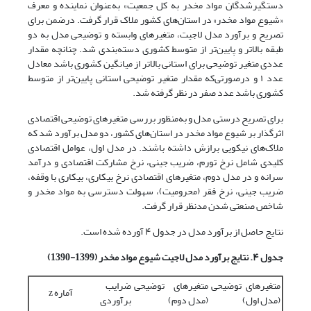
دستگیرشدگان مواد مخدر به‌ کل جمعیت» به‌عنوان نماینده و معرف
«شیوع مواد مخدر» در استان‌های کشور ملاک قرار گرفت. درضمن برای
تصریح و برآورد مدل لاجیت، متغیرهای وابسته و توضیحی مدل به دو
طبقه بالاتر و پایین‌تر از متوسط کشوری دسته‌بندی شد. چنانچه مقدار
عددی متغیر توضیحی برای استانی بالاتر از میانگین کشوری باشد معادل
عدد ۱ و درصورتی‌که مقدار متغیر توضیحی استانی پایین‌تر از متوسط
کشوری باشد عدد صفر در نظر گرفته شد.
برای تصریح درستی مدل و به‌منظور بررسی متغیرهای توضیحی اقتصادی
اثرگذار بر شیوع مواد مخدر در استان‌های کشور، دو مدل برآورد شد که
ملاک‌های نیکویی برازش داشته باشند. در مدل اول، عوامل اقتصادی
کلیدی شامل نرخ تورم، ضریب جینی، نرخ مشارکت اقتصادی و درآمد
سرانه و در مدل دوم، متغیرهای اقتصادی نرخ بیکاری، بیکاری با وقفه،
ضریب جینی، نرخ فقر (محرومیت)، سهولت دسترسی به مواد مخدر و
شاخص صنعتی‌ شدن مدنظر قرار گرفت.
نتایج حاصل از برآورد مدل در جدول ۴ آورده شده است.
جدول ۴. نتایج برآورد مدل لاجیت شیوع مواد مخدر (1399-1390)
متغیرهای توضیحی
متغیرهای توضیحی
ضرایب
آماره z
(مدل اول)
(مدل دوم)
برآوردی