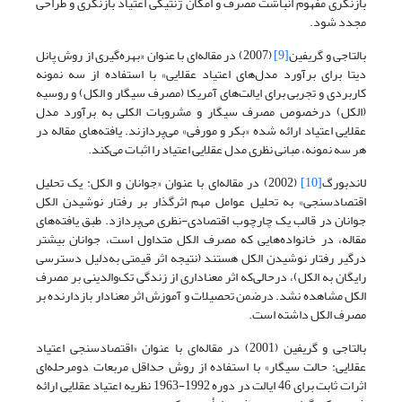
بازنگری مفهوم انباشت مصرف و امکان ژنتیکی اعتیاد بازنگری و طراحی
مجدد شود.
بالتاجی و گریفین
[9]
(2007) در مقاله‌ای با عنوان «بهره‌گیری از روش پانل
دیتا برای برآورد مدل‌های اعتیاد عقلایی» با استفاده از سه نمونه
کاربردی و تجربی برای ایالت‌های آمریکا (مصرف سیگار و الکل) و روسیه
(الکل) درخصوص مصرف سیگار و مشروبات الکلی به برآورد مدل
عقلایی اعتیاد ارائه شده «بکر و مورفی» می‌پردازند. یافته‌های مقاله در
هر سه نمونه، مبانی نظری مدل عقلایی اعتیاد را اثبات می‌کند.
لاندبورگ
[10]
(2002) در مقاله‌ای با عنوان «جوانان و الکل: یک تحلیل
اقتصادسنجی» به تحلیل عوامل مهم اثرگذار بر رفتار نوشیدن الکل
جوانان در قالب یک چارچوب اقتصادی-نظری می‌پردازد. طبق یافته‌های
مقاله، در خانواده‌هایی که مصرف الکل متداول است، جوانان بیشتر
درگیر رفتار نوشیدن الکل هستند (نتیجه اثر قیمتی به‌دلیل دسترسی
رایگان به الکل)، درحالی‌که اثر معنا‌داری از زندگی تک‌والدینی بر مصرف
الکل مشاهده نشد. درضمن تحصیلات و آموزش اثر معنا‌دار بازدارنده بر
مصرف الکل داشته است.
بالتاجی و گریفین (2001) در مقاله‌ای با عنوان «اقتصادسنجی اعتیاد
عقلایی: حالت سیگار» با استفاده از روش حداقل مربعات دومرحله‌ای
اثرات ثابت برای 46 ایالت در دوره 1992-1963 نظریه اعتیاد عقلایی ارائه