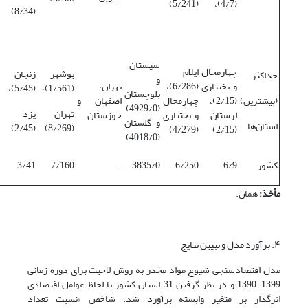
(5/241)
(4/7)،
(8/34)
سیستان
چهارمحال
ایلام
بوشهر
زنجان
حداکثر
و
و بختیاری
(6/286)،
تهران،
(5/45)،
(1/561)،
بلوچستان
(بیشترین)
(2/15)،
چهارمحال
اصفهان و
(4929/0)
تهران
یزد
لرستان
و بختیاری
خوزستان
و گلستان
استان‌ها
(2/45)
(8/269)
(4/279)
(2/15)
(4018/0)
کشور
6/9
6/250
3835/0
-
7/160
3/41
مأخذ:
همان.
۴. برآورد مدل و تبیین نتایج
مدل اقتصادسنجی شیوع مواد مخدر به روش لاجیت برای دوره زمانی
1399-1390 و در نظر گرفتن 31 استان کشور با لحاظ عوامل اقتصادی
اثرگذار بر متغیر وابسته برآورد شد. شاخص «نسبت تعداد