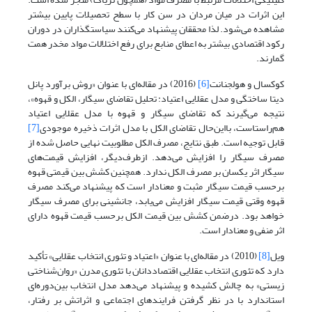
این اثرات در میان مردان در سن کار با سطح تحصیلات پایین بیشتر
مشاهده می‌شود. لذا محققان پیشنهاد می‌کنند سیاستگذاران در دوران
رکود اقتصادی بیشتر به اعطای منابع برای رفع اختلالات مواد مخدر همت
گمارند.
کوکسال و هولجنانت
[6]
(2016) در مقاله‌ای با عنوان «روش برآورد پانل
دیتا ساختگی و مدل عقلایی اعتیاد: تحلیل تقاضای سیگار، الکل و قهوه»،
نتیجه می‌گیرند که تقاضای سیگار و قهوه با مدل عقلایی اعتیاد
هم‌راستاست، بااین‌حال تقاضای الکل با مدل اثرات ذخیره موجودی
[7]
قابل توجیه است. طبق نتایج، مصرف الکل مطلوبیت نهایی حاصل شده از
مصرف سیگار را افزایش می‌دهد. ازطرف‌دیگر، افزایش قیمت‌های
سیگار اثر یکسان بر مصرف الکل ندارد. همچنین کشش بین قیمتی قهوه
برحسب قیمت سیگار مثبت و معنا‌دار است که پیشنهاد می‌کند مصرف
قهوه وقتی قیمت سیگار افزایش می‌یابد، جانشینی برای مصرف سیگار
خواهد بود. درضمن کشش بین قیمت الکل برحسب قیمت قهوه دارای
اثر منفی و معنا‌دار است.
ویل
[8]
(2010) در مقاله‌ای با عنوان «اعتیاد و تئوری انتخاب عقلایی» تأکید
دارد که تئوری انتخاب عقلایی اقتصاددانان با تئوری مدرن «روان‌شناختی
زیستی» به چالش کشیده و پیشنهاد می‌دهد مدل انتخاب بین‌دوره‌ای
استاندارد با در نظر گرفتن فرایندهای اجتماعی و اثراتش بر رفتار،