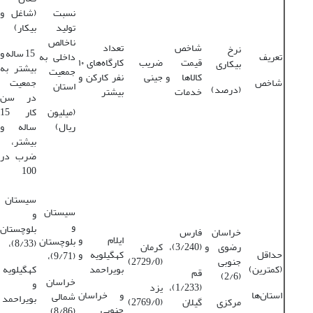
نسبت
(شاغل و
تولید
بیکار)
ناخالص
شاخص
تعداد
نرخ
15 ساله و
تعریف
داخلی به
قیمت
ضریب
کارگاه‌های ۱۰
بیکاری
بیشتر به
جمعیت
کالاها و
جینی
نفر کارکن و
شاخص
جمعیت
استان
(درصد)
خدمات
بیشتر
در سن
(میلیون
کار 15
ریال)
ساله و
بیشتر،
ضرب در
100
سیستان
سیستان
و
و
بلوچستان
خراسان
فارس
ایلام و
بلوچستان
(8/33)،
رضوی و
(3/240)،
کرمان
حداقل
کهگیلویه و
(9/71)،
جنوبی
(2729/0)
(کمترین)
بویراحمد
کهگیلویه
قم
(2/6)
خراسان
و
(1/233)،
یزد
استان‌ها
و خراسان
‌شمالی
بویراحمد
مرکزی
گیلان
(2769/0)
‌جنوبی
(8/86)