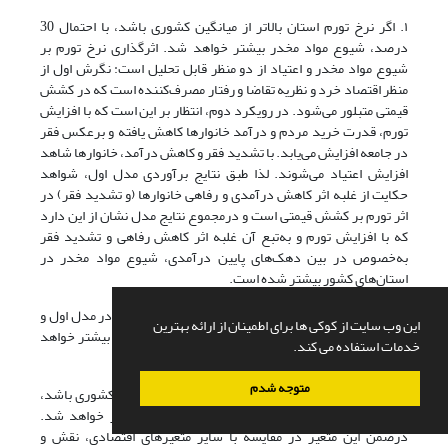
۱. اگر نرخ تورم استان بالاتر از میانگین کشوری باشد، با احتمال 30
درصد، شیوع مواد مخدر بیشتر خواهد شد. اثرگذاری نرخ تورم بر
شیوع مواد مخدر و اعتیاد از دو منظر قابل تحلیل است: نگرش اول از
منظر اقتصاد خرد و نظریه تقاضا و رفتار مصرف‌کننده است که در کشش
قیمتی متبلور می‌شود. در رویکرد دوم، انتظار بر این است که با افزایش
تورم، قدرت خرید مردم و درآمد خانوارها کاهش یافته و برعکس فقر
در جامعه افزایش می‌یابد. با تشدید فقر و کاهش درآمد، خانوارها شاهد
افزایش اعتیاد می‌شوند. لذا طبق نتایج برآوردی مدل اول، شواهد
حکایت از غلبه اثر کاهش درآمدی و رفاهی خانوارها (و تشدید فقر) در
اثر تورم بر کشش قیمتی است و درمجموع نتایج مدل نشان از این دارد
که با افزایش تورم و به‌تبع آن غلبه اثر کاهش رفاهی و تشدید فقر
به‌خصوص در بین دهک‌های پایین درآمدی، شیوع مواد مخدر در
استان‌های کشور بیشتر شده است.
۲. اگر ضریب جینی استان بالاتر از میانگین کشوری باشد، در مدل اول و
این وب سایت از کوکی ها برای اطمینان از ارائه بهترین
دوم به‌ترتیب با احتمال 44 و 47 درصد شیوع مواد مخدر بیشتر خواهد
خدمات استفاده می کند.
شد.
متوجه شدم
۳. اگر نرخ مشارکت اقتصادی در استان بیشتر از میانگین کشوری باشد،
با احتمال 52 درصد به کاهش شیوع مواد مخدر منجر خواهد شد.
درضمن این متغیر در مقایسه با سایر متغیرهای اقتصادی، نقش و