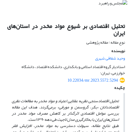
تحلیل اقتصادی بر شیوع مواد مخدر در استان‌های
ایران
نوع مقاله : مقاله پژوهشی
نویسنده
وحید شقاقی شهری
استادیار گروه اقتصاد اسلامی و بانکداری، دانشکده اقتصاد، دانشگاه
خوارزمی، تهران؛
10.22034/mr.2023.5572.5294
چکیده
تحلیل اقتصادسنجی نظریه عقلایی اعتیاد و مواد مخدر به مطالعات نظری
اقتصاددانان «بکر، گروسمن و مورفی» برمی
گردد. هدف این مقاله
بررسی عوامل اقتصادی اثرگذار بر کاهش مصرف مواد مخدر در
استان
های ایران با به‌کارگیری مدل لاجیت طی دهه ۱۳۹۰ است.
طبق نتایج مقاله، سهولت دسترسی به مواد مخدر، افزایش فقر
(محرومیت) و نابرابری درآمدی بیشترین احتمال را در تشدید شیوع