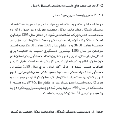
۳-2. معرفی متغیرهای وابسته و توضیحی (مستقل) مدل
۳-۲-۱. متغیر وابسته شیوع مواد مخدر
در مقاله حاضر، متغیر وابسته شیوع مواد مخدر براساس «نسبت تعداد
دستگیرشدگان مواد مخدر به‌کل جمعیت» تعریف و در جدول ۱ آورده
شده است. همان‌طور که مشاهده می‌شود در مقطع سال 1395 میانگین
نسبت دستگیرشدگان مواد مخدر به‌ کل جمعیت استان‌ها (در ۱۰ هزار نفر
جمعیت) معادل 38/50 و در مقطع سال 1399 معادل 25/50 بوده است.
درضمن در سال 1395 بیشترین دستگیری (نسبت به جمعیت) برای
استان‌های لرستان، البرز و قم و کمترین تعداد دستگیری در استان‌های
خوزستان، ایلام و آذربایجان شرقی گزارش شده است. طبق آخرین
اطلاعات منتشر شده در مرکز آمار ایران، برای سال 1399 بیشترین
دستگیر شده مواد مخدر (نسبت به جمعیت) در استان‌های مرکزی، قم و
البرز و کمترین نسبت برای استان‌های کردستان، کهگیلویه و بویراحمد و
هرمزگان بوده است. استان تهران نیز در مقطع سال ۱۳۹۵ رتبه هشتم را
داشته که در سال ۱۳99 شرایط بدتر شده و وضعیت تنزل پیدا کرده و به
رتبه پنجم در بین 31 استان کشور رسیده است.
جدول ۱. روند نسبت دستگیرشدگان مواد مخدر به
کل جمعیت در کشور