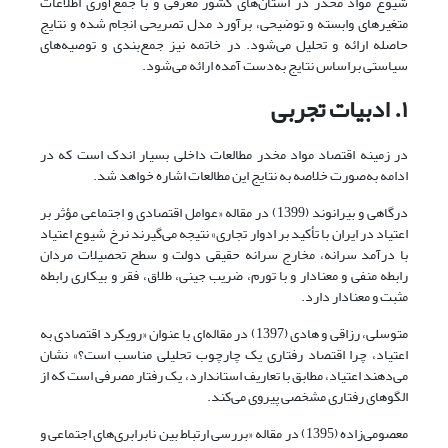
شیوع مواد مخدر در استان‌های کشور معرفی و با جمع‌آوری اطلاعات
متغیرهای وابسته و توضیحی، برآورد مدل تصریحی انجام‌ شده و نتایج
حاصله ارائه و تحلیل می‌شود. در خاتمه نیز جمع‌بندی و توصیه‌های
سیاستی براساس نتایج به‌دست آمده ارائه می‌شود.
۱. ادبیات تجربی
در زمینه اقتصاد مواد مخدر مطالعات داخلی بسیار اندک است که در
ادامه به‌صورت خلاصه به نتایج این مطالعات اشاره خواهد شد.
درگاهی و بیرانوند (1399) در مقاله‌ «عوامل اقتصادی و اجتماعی مؤثر بر
اعتیاد در ایران با تأکید بر ادوار تجاری» نتیجه می‌گیرند نرخ شیوع اعتیاد
با درآمد سرانه، مخارج سرانه حقیقی دولت و سطح تحصیلات مردان
رابطه منفی و معنادار و با تورم، ضریب جینی، طلاق، فقر و بیکاری رابطه
مثبت و معنادار دارد.
متوسلی، رزاقی و هادی (1397) در مقاله‌ای با عنوان «رویکرد اقتصادی به
اعتیاد، چرا اقتصاد رفتاری یک چارچوب تحلیلی مناسب است؟» نشان
می‌دهند اعتیاد، مطابق با تعاریف استاندارد، یک رفتار مصرفی است که از
الگوهای رفتاری مشخصی پیروی می‌کند.
معصومی‌زاده (1395) در مقاله «بررسی ارتباط بین نابرابری‌های اجتماعی و