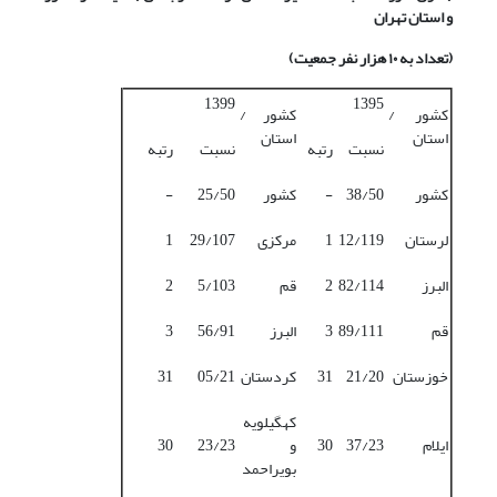
و استان تهران
(تعداد به ۱۰ هزار نفر جمعیت)
1399
1395
کشور /
کشور /
استان
استان
نسبت
رتبه
نسبت
رتبه
کشور
38/50
-
کشور
25/50
-
لرستان
12/119
1
مرکزی
29/107
1
البرز
82/114
2
قم
5/103
2
قم
89/111
3
البرز
56/91
3
خوزستان
21/20
31
کردستان
05/21
31
کهگیلویه
ایلام
37/23
30
و
23/23
30
بویراحمد