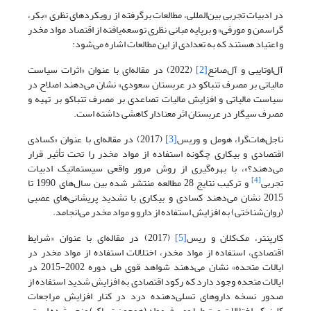
در ادبیات تجربی بین‌المللی، مطالعات برگرفته از رویکردهای نظری «بکر،
گراسمن و مورفی» و برپایه مبانی نظری توسعه‌یافته از اقتصاد مواد مخدر
و اعتیاد هستند که به تعدادی از این مطالعات اشاره می‌شود:
آل‌اوتایبی و آل‌صانع
[2]
(2022) در مقاله‌ای با عنوان «اثرات سیاست
مالیاتی بر مصرف تنباکو در عربستان سعودی» نشان می‌دهند اصلاح در
سیاست مالیاتی و افزایش مالیات تصاعدی بر مصرف تنباکو بر تهیه و
مصرف سیگار در عربستان اثر معنادار کاهشی داشته است.
ناجل‌هات‌گرا، هومل و وریس
[3]
(2017) در مقاله‌ای با عنوان «کسادی
اقتصادی و بیکاری چگونه استفاده از مواد مخدر را تحت تأثیر قرار
می‌دهند؟»، با بهره‌گیری از روش مرور واقعی سیستماتیک ادبیات
[4]
تجربی
و ترکیب نتایج 28 مطالعه منتشر شده بین سال‌های 1990 تا
2015 نشان می‌دهند کسادی و بیکاری با تشدید پریشانی‌های عصبی
(روان‌شناختی) به افزایش استفاده از دارو و مواد مخدر می‌انجامد.
کارپنتر، مک‌کلان و ریس
[5]
(2017) در مقاله‌ای با عنوان «شرایط
اقتصادی، استفاده از مواد مخدر، اختلالات استفاده از مواد مخدر در
ایالات متحده» نشان می‌دهند شواهد قوی طی دوره 2002-2015 در
ایالات متحده وجود دارد که رکود اقتصادی به افزایش شدید استفاده از
صدور نسخه داروهای تسلی‌دهنده درد در کنار افزایش مراجعات
کلینیکی اختلالات مرتبط با مصرف مواد (همچون تریاک) منجر شده است.