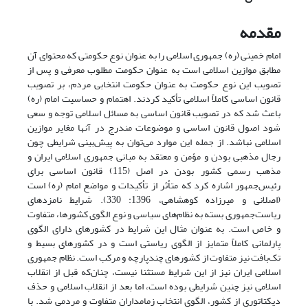
مقدمه
امام خمینی (ره) جمهوری اسلامی را به عنوان نوع حکومتی که محتوای آن
مطابق موازین اسلامی است به عنوان حکومت مطلوب معرفی و پس از
تصویب این نوع حکومت به عنوان حکومت انتخابی مردم، بر تصویب
قانون اساسی کاملاً اسلامی تأکید کردند. اهتمام و حساسیت امام (ره)
باعث شد که در تصویب قانون اساسی به مسائل اسلامی توجه و سعی
شود اصول قانون اساسی و موضوعات مندرج در آنها مغایر موازین
اسلامی نباشد. از جمله این موارد می‌توان به پیش‌بینی شرایطی چون
رجال مذهبی بودن و مؤمن و معتقد به مبانی جمهوری اسلامی ایران و
مذهب رسمی کشور بودن در اصل (115) قانون اساسی برای
رئیس‌جمهور اشاره کرد که متأثر از تأکیدات و مواضع امام (ره) است
(اصلانی و میرزاده کوهشاهی، 1396: 330). شرایط نامزدهای
ریاست‌جمهوری بسته به نظام‌های سیاسی و نوع الگوی کشورها، متفاوت
و خاص است. به عنوان مثال این شرایط در کشورهای دارای الگوی
پارلمانی کاملاً متمایز از الگوی ریاستی است و در کشورهای بسیط و
تک‌بافت نیز متفاوت از کشورهای چند‌پارچه و مرکب است. نظام جمهوری
اسلامی ایران نیز از این شرایط مستثنا نیست، چنان‌که قبل از انقلاب
اسلامی نیز چنین شرایطی بوده است، اما بعد از انقلاب اسلامی و حذف
دیکتاتوری از کشور، الگوی انتخاب زمامداران متفاوت و مردمی شد. با