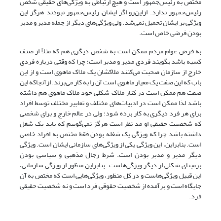
مختص به رئیس‌جمهور است و هیچ ارتباطی به ویژگی‌های حقیقی شخص
رئیس‌جمهور ندارد. از‌این‌رو اگر ایشان رئیس‌جمهور نبودند هرگز این
ویژگی بر ایشان تحمیل نمی‌شد. ولی ویژگی‌های دیگر از جمله مدیر و مدبر
بودن فرضی خاص است.
به فرض عوام مردم ممکن است به شخص دیگری هم که مثلاً از صنف
کسبه باشد بگویند فردی مدیر و مدبر است؛ چرا که وقتی درباره فردی
خارج از سازمان صحبت می‌کنند ملاکشان یک ملاک ماهوی است و از این
باب که این صفت یک معیار ماهوی است آن را به کار می‌برند. از‌آنجا‌که این
صفت هم ممکن است در کنار ملاک شکلی خود ملاک ماهوی هم داشته
باشد لذا ممکن است در ادبیات‌های مختلف و تعابیر مختلف توسط افراد
برای هر فرد دیگری به کار برده شود؛ ولی در عالم خارج و برای شخصی
که شخصیت حقیقی او مد نظر است هرگز نمی‌گوییم که باید یک شغل
داشته باشد چرا که ویژگی یک شغله بودن فقط مختص به افراد خاصی
است. بنابراین، این ویژگی یکی از ویژگی‌های سازمانی ایشان است. ویژگی
دیگر مدیر و مدبر بودن است. شرط رجال مذهبی و سیاسی بودن
بر‌مبنای شکلی از دیگر ویژگی‌ها‌ست. بنابراین منظور از ویژگی سازمانی،
این قبیل ویژگی‌ها‌ست و در کل منظور، ویژگی‌هایی است که مختص به آن
جایگاه است و برآمده از شخصیت حقوقی فرد است و نه شخصیت حقیقی
فرد.