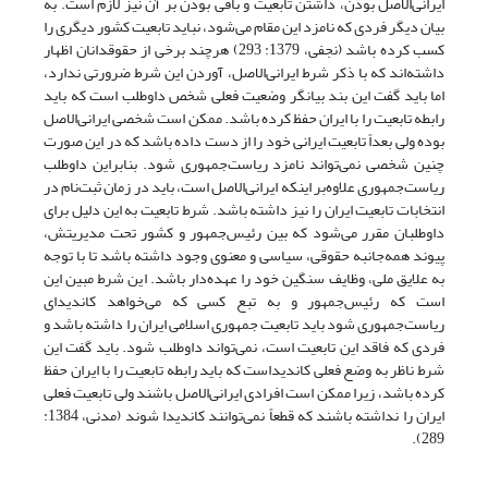
ایرانی‌الاصل بودن، داشتن تابعیت و باقی بودن بر آن نیز لازم است. به
بیان دیگر فردی که نامزد این مقام می‌شود، نباید تابعیت کشور دیگری را
کسب کرده باشد (نجفی، 1379: 293) هرچند برخی از حقوقدانان اظهار
داشته‌اند که با ذکر شرط ایرانی‌الاصل، آوردن این شرط ضرورتی ندارد،
اما باید گفت این بند بیانگر وضعیت فعلی شخص داوطلب است که باید
رابطه تابعیت را با ایران حفظ کرده باشد. ممکن است شخصی ایرانی‌الاصل
بوده ولی بعداً تابعیت ایرانی خود را از دست داده باشد که در این صورت
چنین شخصی نمی‌تواند نامزد ریاست‌جمهوری شود. بنابراین داوطلب
ریاست‌جمهوری علاوه‌بر اینکه ایرانی‌الاصل است، باید در زمان ثبت‌نام در
انتخابات تابعیت ایران را نیز داشته باشد. شرط تابعیت به این دلیل برای
داوطلبان مقرر می‌شود که بین رئیس‌جمهور و کشور تحت مدیریتش،
پیوند همه‌جانبه حقوقی، سیاسی و معنوی وجود داشته باشد تا با توجه
به علایق ملی، وظایف سنگین خود را عهده‌دار باشد. این شرط مبین این
است که رئیس‌جمهور و به تبع کسی که می‌خواهد کاندیدای
ریاست‌جمهوری شود باید تابعیت جمهوری اسلامی ایران را داشته باشد و
فردی که فاقد این تابعیت است، نمی‌تواند داوطلب شود. باید گفت این
شرط ناظر به وضع فعلی کاندیداست که باید رابطه تابعیت را با ایران حفظ
کرده باشد، زیرا ممکن است افرادی ایرانی‌الاصل باشند ولی تابعیت فعلی
ایران را نداشته باشند که قطعاً نمی‌توانند کاندیدا شوند (مدنی، 1384:
289).