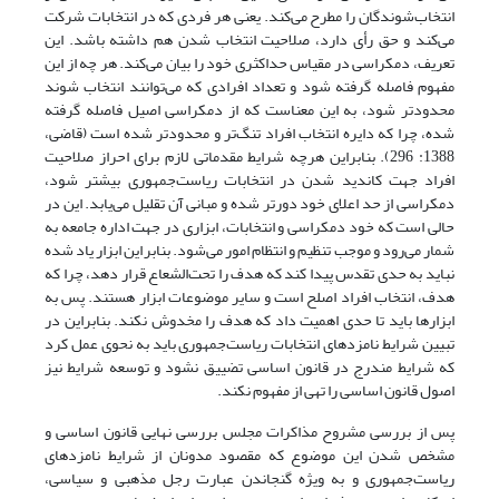
انتخاب‌شوندگان را مطرح می‌کند. یعنی هر فردی که در انتخابات شرکت
می‌کند و حق رأی دارد، صلاحیت انتخاب شدن هم داشته باشد. این
تعریف، دمکراسی در مقیاس حداکثری خود را بیان می‌کند. هر چه از این
مفهوم فاصله گرفته شود و تعداد افرادی که می‌توانند انتخاب شوند
محدودتر شود، به این معناست که از دمکراسی اصیل فاصله گرفته
شده، چرا که دایره انتخاب افراد تنگ‌تر و محدودتر شده است (قاضی،
1388: 296). بنابراین هر‌چه شرایط مقدماتی لازم برای احراز صلاحیت
افراد جهت کاندید شدن در انتخابات ریاست‌جمهوری بیشتر شود،
دمکراسی از حد اعلای خود دورتر شده و مبانی آن تقلیل می‌یابد. این در
حالی است که خود دمکراسی و انتخابات، ابزاری در جهت اداره جامعه به
شمار می‌رود و موجب تنظیم و انتظام امور می‌شود. بنابراین ابزار یاد شده
نباید به حدی تقدس پیدا کند که هدف را تحت‌الشعاع قرار دهد، چرا که
هدف، انتخاب افراد اصلح است و سایر موضوعات ابزار هستند. پس به
ابزارها باید تا حدی اهمیت داد که هدف را مخدوش نکند. بنابراین در
تبیین شرایط نامزدهای انتخابات ریاست‌جمهوری باید به نحوی عمل کرد
که شرایط مندرج در قانون اساسی تضییق نشود و توسعه شرایط نیز
اصول قانون اساسی را تهی از مفهوم نکند.
پس از بررسی مشروح مذاکرات مجلس بررسی نهایی قانون اساسی و
مشخص شدن این موضوع که مقصود مدونان از شرایط نامزدهای
ریاست‌جمهوری و به ویژه گنجاندن عبارت رجل مذهبی و سیاسی،