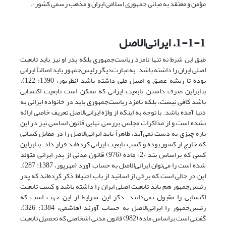
مؤمن و معتقد به مبانی جمهوری اسلامی ایران و مذهب رسمی کشور».
1-1-1. ایرانی‌الاصل
طبق این شرط نه تنها نامزد ریاست‌جمهوری بلکه پدر او نیز باید تابعیت
اصلی ایران را داشته باشد. به‌عبارت‌دیگر رئیس‌جمهور باید اصالتاً ایرانی
بوده تا ریشه عمیق و اصیل ملی داشته باشد (نظر‌پور، 1390: 122).
بنابراین صرف داشتن تابعیت ایرانی که ممکن است تابعیت اکتسابی
باشد کافی نیست، بلکه نامزد ریاست‌جمهوری باید در خانواده ایرانی به
دنیا آمده باشد. با توجه به اینکه از واژه ایرانی‌الاصل تعریف خاصی ارائه
نشده است و از مذاکرات مجلس بررسی نهایی قانون اساسی نیز در این
باره چیزی به دست نمی‌آید، ظاهراً باید ایرانی‌الاصل را در مقابل کسانی
که خارج از کشور بوده و کسب تابعیت ایرانی کرده‌اند قرار داد. بنابراین
کسی که براساس بند «2» ماده (976) قانون مدنی از پدر ایرانی متولد
شده است را می‌توان ایرانی‌الاصل به حساب آورد (مهرپور، 1387: 287).
این در حالی است که برخی از اساتید از باب احتیاط ذکر کرده‌اند که پدر
رئیس‌جمهور هم باید تابعیت اصلی ایران را داشته باشد و کسب تابعیت
اکتسابی را مقبول نمی‌دانند. ذکر این شرایط از این جهت است که
رئیس‌جمهور را ایرانی‌الاصل به حساب آورند (هاشمی، 1384: 326).
گفتنی است براساس ماده (982) قانون مدنی اشخاصی که تحصیل تابعیت