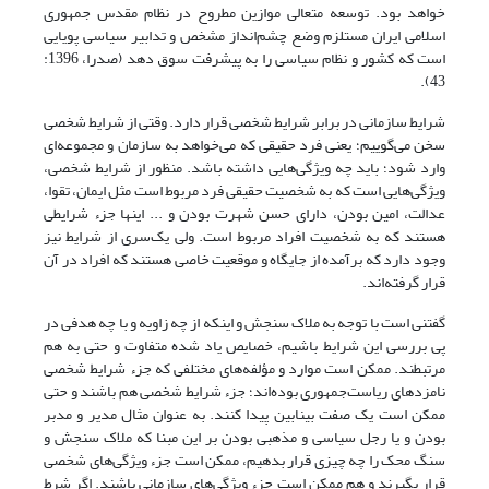
خواهد بود. توسعه متعالی موازین مطروح در نظام مقدس جمهوری
اسلامی ایران مستلزم وضع چشم‌انداز مشخص و تدابیر سیاسی پویایی
است که کشور و نظام سیاسی را به پیشرفت سوق دهد (صدرا، 1396:
43).
شرایط سازمانی در برابر شرایط شخصی قرار دارد. وقتی از شرایط شخصی
سخن می‌گوییم؛ یعنی فرد حقیقی که می‌خواهد به سازمان و مجموعه‌ای
وارد شود؛ باید چه ویژگی‌هایی داشته باشد. منظور از شرایط شخصی،
ویژگی‌هایی است که به شخصیت حقیقی فرد مربوط است مثل ایمان، تقوا،
عدالت، امین بودن، دارای حسن شهرت بودن و ... اینها جزء شرایطی
هستند که به شخصیت افراد مربوط است. ولی یک‌سری از شرایط نیز
وجود دارد که برآمده از جایگاه و موقعیت خاصی هستند که افراد در آن
قرار گرفته‌اند.
گفتنی است با توجه به ملاک سنجش و اینکه از چه زاویه و با چه هدفی در
پی بررسی این شرایط باشیم، خصایص یاد شده متفاوت و حتی به هم
مرتبطند. ممکن است موارد و مؤلفه‌های مختلفی که جزء شرایط شخصی
نامزدهای ریاست‌جمهوری بوده‌اند؛ جزء شرایط شخصی هم باشند و حتی
ممکن است یک صفت بینابین پیدا کنند. به عنوان مثال مدیر و مدبر
بودن و یا رجل سیاسی و مذهبی بودن بر این مبنا که ملاک سنجش و
سنگ محک را چه چیزی قرار بدهیم، ممکن است جزء ویژگی‌های شخصی
قرار بگیرند و هم ممکن است جزء ویژگی‌های سازمانی باشند. اگر شرط