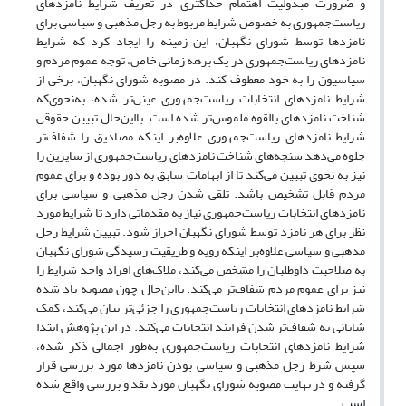
و ضرورت مبذولیت اهتمام حداکثری در تعریف شرایط نامزدهای
ریاست‌جمهوری به خصوص شرایط مربوط به رجل مذهبی و سیاسی برای
نامزدها توسط شورای نگهبان، این زمینه را ایجاد کرد که شرایط
نامزدهای ریاست‌جمهوری در یک برهه‌ زمانی خاص، توجه عموم مردم و
سیاسیون را به خود معطوف کند. در مصوبه‌ شورای نگهبان، برخی از
شرایط نامزدهای انتخابات ریاست‌جمهوری عینی‌تر شده، به‌نحوی‌که
شناخت نامزدهای بالقوه ملموس‌تر شده است. با‌این‌حال تبیین حقوقی
شرایط نامزدهای ریاست‌جمهوری علاوه‌بر اینکه مصادیق را شفاف‌تر
جلوه می‌دهد سنجه‌های شناخت نامزدهای ریاست‌جمهوری از سایرین را
نیز به نحوی تبیین می‌کند تا از ابهامات سابق به دور بوده و برای عموم
مردم قابل تشخیص باشد. تلقی شدن رجل مذهبی و سیاسی برای
نامزدهای انتخابات ریاست‌جمهوری نیاز به مقدماتی دارد تا شرایط مورد
نظر برای هر نامزد توسط شورای نگهبان احراز شود. تبیین شرایط رجل
مذهبی و سیاسی علاوه‌بر اینکه رویه و طریقیت رسیدگی شورای نگهبان
به صلاحیت داوطلبان را مشخص می‌کند، ملاک‌های افراد واجد شرایط را
نیز برای عموم مردم شفاف‌تر می‌کند. با‌این‌حال چون مصوبه یاد شده
شرایط نامزدهای انتخابات ریاست‌جمهوری را جزئی‌تر بیان می‌کند، کمک
شایانی به شفاف‌تر شدن فرایند انتخابات می‌کند. در این پژوهش ابتدا
شرایط نامزدهای انتخابات ریاست‌جمهوری به‌طور اجمالی ذکر شده،
سپس شرط رجل مذهبی و سیاسی بودن نامزدها مورد بررسی قرار
گرفته و در نهایت مصوبه‌ شورای نگهبان مورد نقد و بررسی واقع شده
است.