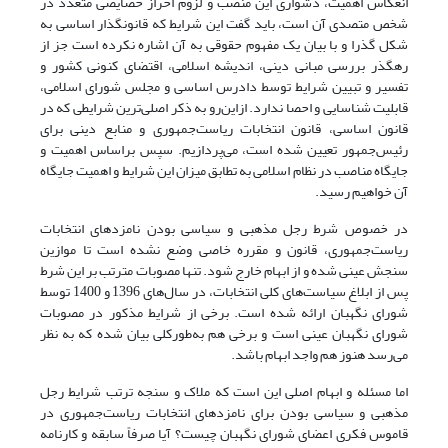
انعکاس اهمیت، دشواری این منصب و لزوم احراز خصایصی متعدد در
شخص متصدی آن است، باید گفت این شرایط که قانونگذار اساسی به
شکل گذرا و با بیان یک مفهوم حقوقی به آن اشاره نکرده است جز از
رهگذر بررسی مبانی دینی، اندیشه اسلامی، اقتضای کنونی کشور و
تفسیر و تبیین شرایط توسط دادرس اساسی و مجلس شورای اسلامی،
قابلیت شناسایی و احصا ندارد. ازاین‌رو به ذکر اصلی‌ترین شرایطی که در
قانون اساسی، قانون انتخابات ریاست‌جمهوری و منابع دینی برای
رئیس‌جمهور تعیین شده است، می‌پردازیم. سپس بر‌اساس اهمیت و
جایگاه مناصب در نظام اسلامی به تطابق میزان این شرایط و اهمیت جایگاه
آن خواهیم رسید.
در خصوص شرط رجل مذهبی و سیاسی بودن نامزدهای انتخابات
ریاست‌جمهوری، قانون و مقرره خاصی وضع نشده است تا موازین
سنجش عینی شده و از ابهام خارج شود. تنها مصوبات مترتب بر این شرط
پس از ابلاغ سیاست‌های کلی انتخابات، در سال‌های 1396 و 1400 توسط
شورای نگهبان ارائه شده است. برخی از شرایط مذکور در مصوبات
شورای نگهبان عینی است و برخی هم به‌طور‌کلی بیان شده که به نظر
می‌رسد هنوز هم واجد ابهام باشد.
اما مسئله و ابهام اصلی این است که ملاک و سنجه ترتب شرایط رجل
مذهبی و سیاسی بودن برای نامزدهای انتخابات ریاست‌جمهوری در
قاموس فکری اعضای شورای نگهبان چیست؟ آیا صرفاً سابقه و کارنامه