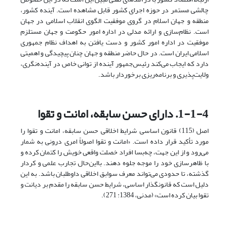
چالشی مستمر در حوزه اجرای کشور قابل مشاهده است. آینده کشور،
منطقه و جهان اسلام در گروی موفقیت الگوی انقلاب اسلامی در جهان
است. نظام‌سازی و ارائه مدلی در اداره امور حکومت و جهان مستلزم
موفقیت در اداره امور کشور و دست یافتن به اهداف نظام جمهوری
اسلامی ایران است. در حال حاضر منطقه و جهان چنان پیچیدگی و اهمیتی
دارد که ایجاب می‌کند رئیس‌جمهور آینده از توانی خاص در آینده‌نگری،
ولایت‌پذیری و برنامه‌ریزی برخوردار باشد.
1-1-4. دارای حسن سابقه، امانت و تقوا
اصل (115) قانون اساسی شرایط اخلاقی حسن سابقه، امانت و تقوا را
مورد تأکید قرار داده است. «امانت و تقوا اصولاً امری درونی به شمار
می‌رود و از این جهت، چه‌بسا افراد خصلت واقعی خویش را کتمان کرده و
با ظاهرسازی خود را موجه جلوه دهند. با‌این‌حال تجارب علمی و کردار
گذشته، تا حدودی می‌تواند معرف سوابق اخلاقی داوطلبان باشد. به این
دلیل است که قانونگذار اساسی، شرایط حسن سابقه را مقدم بر دیانت و
تقوا بیان کرده است» (مدنی، 1384: 271).