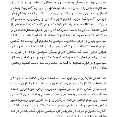
سیاسی بودن به معنای واقف بودن به مسائل اجتماعی و قدرت تحلیل
مسائل اجتماعی را داشتن است. امام صادق (ع) درباره آگاهی به اوضاع و
احوال زمانه برای سیاسیون کشور می‌فرمایند: کسی که به اوضاع زمان
خویش آگاه باشد مورد هجوم امور ناگهانی و پیش‌بینی نشده واقع
نمی‌شود. آیت‌الله سبحانی نیز این‌گونه تعبیر می‌کنند که تسلیم بخشی از
امور جامعه اسلامی به دست کسی که قدرت بر تحلیل مسائل اجتماعی را
نداشته باشد، همچون اداره کشور توسط افراد نابالغ خواهد بود. البته
سیاسی بودن و احراز شخصیت سیاسی به مفهوم آن نیست که شخص
دارای تحصیلات عالیه در رشته‌ علوم سیاسی باشد، بلکه در احراز این
عنوان کافی است که شخص دارای بینش سیاسی بوده، در مبارزات
سیاسی ایفای نقش کرده و لیاقت و کفایت خود را در تحلیل مسائل
سیاسی و برخورد صحیح با آنها به اثبات رسانده باشد (عمید زنجانی،
1384: 325).
علت اصلی تأکید بر شروط این است که اسلام در اثر اقدامات نسنجیده و
غیرمنطقی کارگزاران به بن‌بست نخورد و غفلت کارگزاران موجب
خدشه‌دار شدن نظام اسلامی نشود. مدیریت کردن امور اجرایی جامعه
مستلزم تدبیر مذهبی و سیاسی، بینش صحیح و تحلیل‌های کاربردی
است. این مهم ایجاب می‌کند کارگزاران و به طریق اولی رئیس‌جمهور
بینش سیاسی و تجربه کافی برای مدیریت کشور برخوردار باشند.
«قدرت تحلیل و درک در تعریف رجل سیاسی بدون شک بعد از مرحله
مشاهده عملکرد وی امکان‌پذیر است.