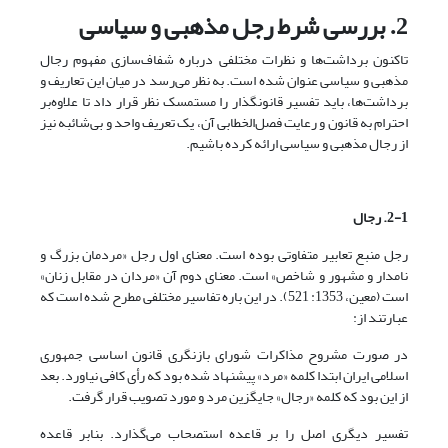
2. بررسی شرط رجل مذهبی و سیاسی
تاکنون برداشت‌ها و نظرات مختلفی درباره شفاف‌سازی مفهوم رجال
مذهبی و سیاسی عنوان شده است. به نظر می‌رسد در میان این تعاریف و
برداشت‌ها، باید تفسیر قانونگذار را مستمسک نظر قرار داد تا علاوه‌بر
احترام به قانون و رعایت فصل‌الخطابی آن، یک تعریف واحد و بی‌شائبه نیز
از رجال مذهبی و سیاسی ارائه کرده باشیم.
2-1. رجال
رجل منبع تعابیر متفاوتی بوده است. معنای اول رجل «مردمان بزرگ و
نامدار و مشهور و شاخص» است. معنای دوم آن «مردان در مقابل زنان»
است (معین، 1353: 521). در این باره تفاسیر مختلفی مطرح شده است که
عبارتند از:
در صورت مشروح مذاکرات شورای بازنگری قانون اساسی جمهوری
اسلامی ایران ابتدا کلمه «مرد» پیشنهاد شده بود که رأی کافی نیاورد. بعد
از این بود که کلمه «رجال» جایگزین مرد و مورد تصویب قرار گرفت.
تفسیر دیگری اصل را بر قاعده استصحاب می‌گذارد. بنا‌بر قاعده