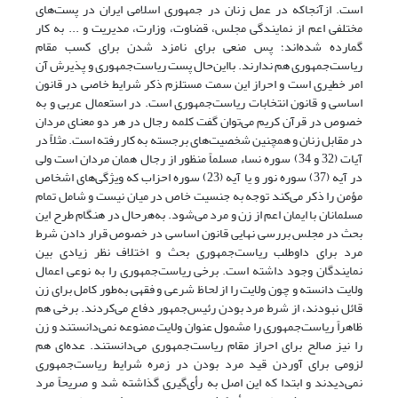
است. از‌آنجا‌که در عمل زنان در جمهوری اسلامی ایران در پست‌های
مختلفی اعم از نمایندگی مجلس، قضاوت، وزارت، مدیریت و ... به کار
گمارده شده‌اند؛ پس منعی برای نامزد شدن برای کسب مقام
ریاست‌جمهوری هم ندارند. بااین‌حال پست ریاست‌جمهوری و پذیرش آن
امر خطیری است و احراز این سمت مستلزم ذکر شرایط خاصی در قانون
اساسی و قانون انتخابات ریاست‌جمهوری است. در استعمال عربی و به
خصوص در قرآن کریم می‌توان گفت کلمه رجال در هر دو معنای مردان
در مقابل زنان و همچنین شخصیت‌های برجسته به کار رفته است. مثلاً در
آیات (32 و 34) سوره نساء مسلماً منظور از رجال همان مردان است ولی
در آیه (37) سوره نور و یا آیه (23) سوره احزاب که ویژگی‌های اشخاص
مؤمن را ذکر می‌کند توجه به جنسیت خاص در میان نیست و شامل تمام
مسلمانان با ایمان اعم از زن و مرد می‌شود. به‌هر‌حال در هنگام طرح این
بحث در مجلس بررسی نهایی قانون اساسی در خصوص قرار دادن شرط
مرد برای داوطلب ریاست‌جمهوری بحث و اختلاف نظر زیادی بین
نمایندگان وجود داشته است. برخی ریاست‌جمهوری را به نوعی اعمال
ولایت دانسته و چون ولایت را از لحاظ شرعی و فقهی به‌طور کامل برای زن
قائل نبودند، از شرط مرد بودن رئیس‌جمهور دفاع می‌کردند. برخی هم
ظاهراً ریاست‌جمهوری را مشمول عنوان ولایت ممنوعه نمی‌دانستند و زن
را نیز صالح برای احراز مقام ریاست‌جمهوری می‌دانستند. عده‌ای هم
لزومی برای آوردن قید مرد بودن در زمره شرایط ریاست‌جمهوری
نمی‌دیدند و ابتدا که این اصل به رأی‌گیری گذاشته شد و صریحاً مرد