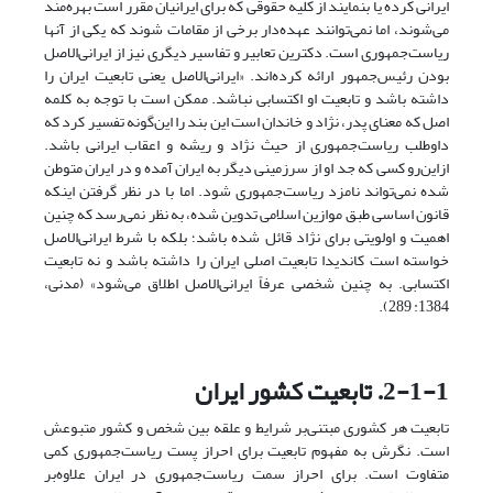
ایرانی کرده یا بنمایند از کلیه حقوقی که برای ایرانیان مقرر است بهره‌مند
می‌شوند، اما نمی‌توانند عهده‌دار برخی از مقامات شوند که یکی از آنها
ریاست‌جمهوری است. دکترین تعابیر و تفاسیر دیگری نیز از ایرانی‌الاصل
بودن رئیس‌جمهور ارائه کرده‌اند. «ایرانی‌الاصل یعنی تابعیت ایران را
داشته باشد و تابعیت او اکتسابی نباشد. ممکن است با توجه به کلمه
اصل که معنای پدر، نژاد و خاندان است این بند را این‌گونه تفسیر کرد که
داوطلب ریاست‌جمهوری از حیث نژاد و ریشه و اعقاب ایرانی باشد.
از‌این‌رو کسی که جد او از سرزمینی دیگر به ایران آمده و در ایران متوطن
شده نمی‌تواند نامزد ریاست‌جمهوری شود. اما با در نظر گرفتن اینکه
قانون اساسی طبق موازین اسلامی تدوین شده، به نظر نمی‌رسد که چنین
اهمیت و اولویتی برای نژاد قائل شده باشد؛ بلکه با شرط ایرانی‌الاصل
خواسته است کاندیدا تابعیت اصلی ایران را داشته باشد و نه تابعیت
اکتسابی. به چنین شخصی عرفاً ایرانی‌الاصل اطلاق می‌شود» (مدنی،
1384: 289).
2-1-1. تابعیت کشور ایران
تابعیت هر کشوری مبتنی‌بر شرایط و علقه بین شخص و کشور متبوعش
است. نگرش به مفهوم تابعیت برای احراز پست ریاست‌جمهوری کمی
متفاوت است. برای احراز سمت ریاست‌جمهوری در ایران علاوه‌بر