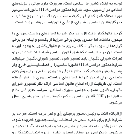
توجه به اینکه کشور ما اسلامی است، ضرورت دارد مبانی و مؤلفه‌های
اسلامی در آن تبیین شود. شرایط مذکور در اصل (115) قانون اساسی نیز
مورد مداقه قانونگذار قرار گرفته است. این دقت در مشروح مذاکرات
خبرگان قانون اساسی و شورای بازنگری قانون اساسی قابل رؤیت است.
گرچه قانونگذار دقت لازم در ذکر شرایط نامزدهای ریاست‌جمهوری را
مبذول داشته، اما حصری بودن برخی شرایط از یک‌سو و ابهام در برخی
گزاره‌ها از سوی دیگر اشکالاتی برای نظام حقوقی کشور به وجود آورده
است. این در حالی است که طبق قانون اساسی شرایط یاد شده در پرتو
نظرات شورای نگهبان باید تفسیر شود. تفسیر شورای نگهبان می‌تواند
شرایط مذکور در اصل (115) قانون اساسی را از خصلت ایستایی خارج و از
پویایی لازم برخوردار کند. نظام حقوقی جمهوری اسلامی ایران روش‌های
متعددی برای تبیین شرایط نامزدهای ریاست‌جمهوری در نظر گرفته
است. این طریقیت از راه اصلاح قانون اساسی، ارائه نظر تفسیری شورای
نگهبان، قانون مصوب مجلس شورای اسلامی، سیاست‌های کلی نظام
مطابق اصل (110) قانون اساسی و حکم حکومتی مقام معظم رهبری اعمال
می‌شود.
ازآنجا‌که انتخاب رئیس‌جمهور برمبنای رأی و نظر مردم است، هر چه بر
شرایط لازم برای نامزد شدن در انتخابات ریاست‌جمهوری افزوده شود،
در مقابل قدرت انتخاب مردم تقلیل می‌یابد و دایره انتخاب آنها محدودتر
می‌شود. دمکراسی در معنای اصیل، انطباق دایره انتخاب‌کنندگان و