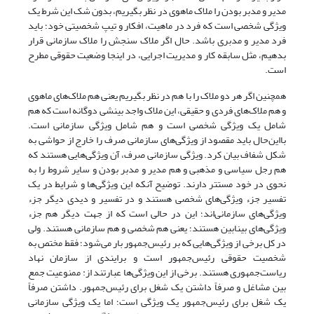
مدیر و مدبر بودن را ملاک ماهوی در نظر بگیریم، بدون شک این شرط یک
ویژگی شخصی است که فرد در ماهیت، افکار و تیپ شخصیتی خود؛ باید
فرد مدیر و مدبری باشد. حال اگر ملاک سنجش را ملاک سازمانی قرار
بدهیم، مثل سابقه کار و مدیریت اجرایی، در اینجا وضعیت حقوقی مطرح
است.
همچنین اگر هر دو ملاک را با هم در نظر بگیریم یعنی هم ملاک‌های ماهوی
و هم ملاک‌های فردی و حقیقی، این ملاک واجد بینشی دوگانه است که هم
شامل یک ویژگی شخصی است و هم شامل ویژگی سازمانی است.
با‌این‌حال باید مقصود از ویژگی‌های سازمانی صرف را خارج از حواشی به
شکل شفاف بیان کرد. ویژگی سازمانی صرف، آن ویژگی‌هایی هستند که
هم رجل سیاسی و مذهبی و هم مدیر و مدبر بودن و سایر شروط را به
نحوی در خود مستتر دارند. توضیح آنکه این ویژگی‌ها و شرایط در یک
تفسیر جزء ویژگی‌های شخصی هستند و در تفسیر و دیدی دیگر جزء
ویژگی‌های سازمانی‌اند؛ این در حالی است که از جهت دیگر هم جزء
ویژگی‌های بینابین هستند؛ یعنی هم شخصی و هم سازمانی هستند. ولی
در کل برخی از ویژگی‌هایی که بر رئیس‌جمهور بار می‌شود؛ فقط مختص به
شخصیت حقوقی رئیس‌جمهور است و برایندی از سازمان نهاد
ریاست‌جمهوری هستند. برخی از این ویژگی‌ها عبارتند از: ممنوعیت جمع
بین مشاغل و صرفاً داشتن یک شغل برای رئیس‌جمهور. داشتن صرفاً
یک شغل برای رئیس‌جمهور یک ویژگی است؛ اما یک ویژگی سازمانی