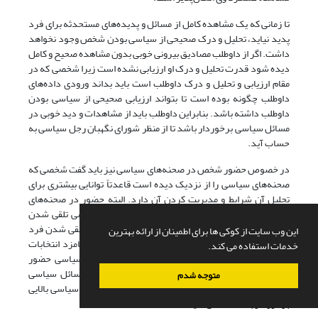
تا زمانی که یک مشاهده کامل از مسائل و پدیده‌های مستحدثه برای فرد
پدید نیاید، تحلیل و درک صحیحی از سیاسی بودن شخص وجود نخواهد
داشت. اگر از داوطلب مصادیق بیرونی خوبی بدون مشاهده صحیح و کامل
دیده شود قدرت تحلیل و درک او ارزیابی نشده است زیرا شخصی که در
مقام ارزیابی و تحلیل و درک داوطلب است باید بداند ورودی داده‌های
داوطلب چگونه بوده است تا بتواند ارزیابی صحیحی از سیاسی بودن
داوطلب داشته باشد. بنابراین داوطلب باید از مشاهدات و دید خوبی در
مسائل سیاسی برخوردار باشد تا از منظر شورای نگهبان رجل سیاسی به
حساب آید.
در خصوص حضور شخص در صحنه‌های سیاسی نیز باید گفت شخصی که
صحنه‌های سیاسی را از نزدیک دیده است قاعدتاً توانایی بیشتری برای
تحلیل آن شرایط و مدیریت کردن آن دارد. البته حضور در صحنه‌های
سیاسی به معنای رفتار سیاسی فرد نیست و ملاک سیاسی تلقی شدن
داوطلب نیست اما مؤلفه‌ای است که می‌تواند در سیاسی تلقی شدن فرد
این وب سایت از کوکی ها برای اطمینان از ارائه بهترین
از حیث تجربی و مدیریتی کارگشا باشد. این گزاره یعنی نامزد انتخابات
خدمات استفاده می کند.
ریاست‌جمهوری تا حدی در میادین داخلی و بین‌المللی سیاسی حضور
دارد که امکان کسب اطلاعات اولیه و مشاهده دقیق مسائل سیاسی
متوجه شدم
برایش فراهم بوده است و عرفاً این شخص باید از آگاهی سیاسی بالایی
برخوردار باشد» (طحان نظیف، 1399: 55).