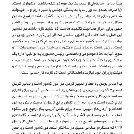
قبلاً حداقل سابقه‌ای از مدیریت یک قوه نداشته باشند، دشوارتر است.
آیا صرف تصدی به وزارت یا نمایندگی مجلس یا شهرداری و ... می‌تواند
شاخصی برای احراز توانایی فرد در مدیریت کشور باشد؟ پاسخ به این
سؤال نمی‌تواند به راحتی مثبت فرض شود و این موضوع خود چالشی
جدی برای احراز صلاحیت کاندیداهاست که شاید لازم باشد در تفسیر
این اصل یا اصلاحات آتی قانون اساسی مدنظر قرار گیرد. مدیر بودن در
توانایی اداره امور کشور به معنای توانایی در سطح کلان مدیریت کشور
است. بدیهی است به لحاظ گستره کشور و بی‌شمار بودن موضوعات آن و
تنوع آنها به لحاظ موضوعی و تخصصی، رئیس‌جمهور باید توانایی اداره یک
تیم کاری را داشته باشد چرا که خود نمی‌تواند در همه امور مدیریت
شخصی داشته باشد. بدیهی است که اداره امور جمعی توسط دولت و
هیئت وزیران خود نیازمند اقتضائاتی است که لازمه کار جمعی است.
ب
) مدبر بودن به معنای تدبیر کردن در امور کشور است و تدبیر کردن
مستلزم قدرت پیش‌بینی و برنامه‌ریزی است. تدبیر کردن برای اجرای
سیاست‌های کلی نظام و سند چشم‌انداز که از سوی مقام معظم رهبری
ابلاغ شده است و باور به آن و تلاش برای تحقق و دست یافتن به این
اهداف و آرمان‌های تبیین شده، برای نقش‌آفرینی بنای رفیع و پر‌شکوه
انقلاب اسلامی مستلزم تلاشی خستگی‌ناپذیر در این باره است. گلایه‌های
مستمر مقام معظم رهبری در برخی موارد از جمله سیاست‌های کلی اصل
(44) که مستلزم اصلاحی عمیق در ساختار اقتصادی کشور است و یا قطع
ارتباط اقتصاد کشور با درآمدهای نفتی مبین این است که در این خصوص