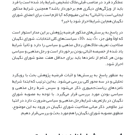
عملکرد فرد در مناصب قبلی ملاک تشخیص شرایط یاد شده است یا فرد
باید از ویژگی‌های دیگری هم برخوردار باشد؟ همچنین شرایط مذکور
ایجابی است یا اثباتی؟ به این مفهوم که آیا لازم است برای اعضای شورای
نگهبان هم این شرایط احراز شود یا خیر؟
در پاسخ به پرسش‌های مذکور فرضیه‌ پژوهش بر این مدار استوار است
که اولاً وفق جزء «5» بند «10» سیاست‌های کلی انتخابات، شورای نگهبان
صلاحیت تعریف ملاک‌های رجال مذهبی و سیاسی را دارد و ثانیاً شرایط
یاد شده از خصیصه اثباتی بودن برخوردار است و رجل مذهبی و سیاسی
بودن هر کدام از نامزدها باید برای حداقل هفت عضو شورای نگهبان
احراز شود.
به منظور پاسخ به پرسش‌ها و اثبات فرضیه پژوهش بحث با رویکرد
تحلیلی و در سه محور کلی بررسی می‌شود. به این ترتیب که ابتدا شرایط
نامزدهای ریاست‌جمهوری ذکر می‌شود و سپس شرط رجل مذهبی و
سیاسی بودن مورد بررسی قرار می‌گیرد. با توجه به مصوبه شورای
نگهبان در بازتعریف شرایط رجل مذهبی و سیاسی ضرورت دارد در انتها
نیز علاوه‌بر ذکر مبانی صلاحیت شورای نگهبان در ورود به این موضوع،
منطوق مصوبه‌ شورای نگهبان را هم مورد بحث و بررسی قرار دهیم.