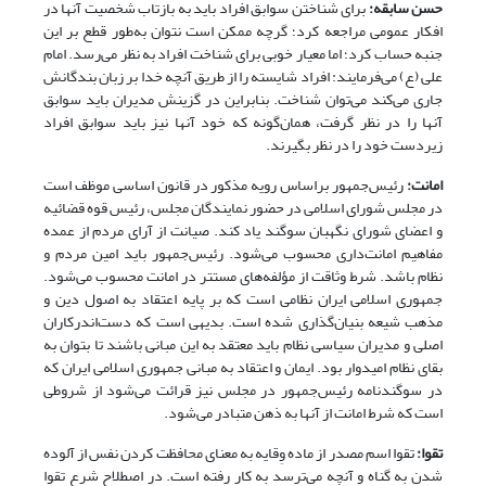
حسن سابقه
:
براى شناختن سوابق افراد باید به بازتاب شخصیت‌ آنها در
افکار عمومى مراجعه کرد؛ گرچه ممکن است نتوان به‌طور قطع بر این
جنبه حساب کرد؛ اما معیار خوبى براى شناخت افراد به نظر می‌رسد. امام
علی (ع) مى‌فرمایند: افراد شایسته را از طریق آنچه خدا بر زبان بندگانش
جارى مى‌‌کند مى‌توان شناخت. بنابراین در گزینش مدیران باید سوابق
آنها را در نظر گرفت، همان‌گونه که خود آنها نیز باید سوابق افراد
زیردست خود را در نظر بگیرند.
امانت:
رئیس‌جمهور براساس رویه مذکور در قانون اساسی موظف است
در مجلس شورای اسلامی در حضور نمایندگان مجلس، رئیس قوه قضائیه
و اعضای شورای نگهبان سوگند یاد کند. صیانت از آرای مردم از عمده
مفاهیم امانت‌داری محسوب می‌شود. رئیس‌جمهور باید امین مردم و
نظام باشد. شرط وثاقت از مؤلفه‌های مستتر در امانت محسوب می‌شود.
جمهوری اسلامی ایران نظامی است که بر پایه اعتقاد به اصول دین و
مذهب شیعه بنیان‌گذاری شده است. بدیهی است که دست‌اندرکاران
اصلی و مدیران سیاسی نظام باید معتقد به این مبانی باشند تا بتوان به
بقای نظام امیدوار بود. ایمان و اعتقاد به مبانی جمهوری اسلامی ایران که
در سوگندنامه رئیس‌جمهور در مجلس نیز قرائت می‌شود از شروطی
است که شرط امانت از آنها به ذهن متبادر می‌شود.
تقوا:
تقوا اسم مصدر از ماده وِقایه به معنای محافظت کردن نفس از آلوده
شدن به گناه و آنچه می‌ترسد به کار رفته است. در اصطلاح شرع تقوا