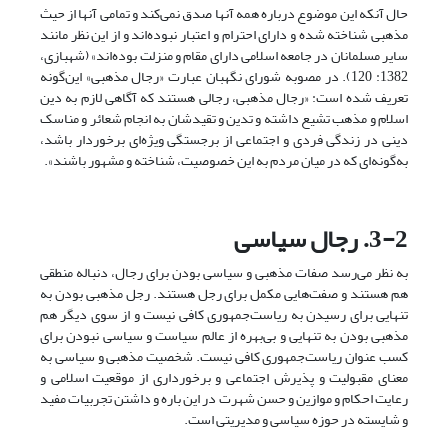
حال آنکه این موضوع درباره همه آنها صدق نمی‌کند و تمامی آنها از حیث
مذهبی شناخته شده و دارای احترام و اعتبار نبوده‌اند و از این نظر مانند
سایر مسلمانان در جامعه اسلامی دارای مقام و منزلت بوده‌اند» (شهبازی،
1382: 120). در مصوبه شورای نگهبان عبارت «رجال مذهبی» این‌گونه
تعریف شده است: «رجال مذهبی، رجالی هستند که آگاهی لازم به دین
اسلام و مذهب تشیع داشته و تدین و تقیدشان به انجام شعائر و مناسک
دینی در زندگی فردی و اجتماعی از برجستگی ویژه‌ای برخوردار باشد،
به‌گونه‌ای که در میان مردم به این خصوصیت، شناخته و مشهور باشند».
3-2. رجال سیاسی
به نظر می‌رسد صفات مذهبی و سیاسی بودن برای رجال، دنباله‌ منطقی
هم هستند و صفت‌هایی مکمل برای رجل هستند. رجل مذهبی بودن به
تنهایی برای رسیدن به ریاست‌جمهوری کافی نیست و از سوی دیگر هم
مذهبی بودن به تنهایی و بی‌بهره از عالم سیاست و سیاسی نبودن برای
کسب عنوان ریاست‌جمهوری کافی نیست. شخصیت مذهبی و سیاسی به
معنای مقبولیت و پذیرش اجتماعی و برخورداری از موقعیت اسلامی و
رعایت احکام و موازین و حسن شهرت در این باره و داشتن تجربیات مفید
و شایسته در حوزه سیاسی و مدیریتی است.