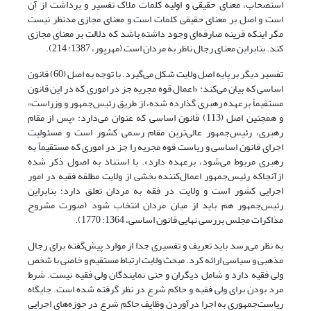
استصحاب، معنای حقیقی و اولیه کلمات ملاک تفسیر و برداشت از آن
است و اصل بر معنای حقیقی کلمات است و معنای مجازی مدنظر نیست
مگر اینکه قرینه صارفه‌ای وجود داشته باشد که دلالت بر معنای مجازی
کند. بنابراین معنای رجال ناظر به مردان است (مهرپور، 1387: 214).
تفسیر دیگر بر پایه اصل ولایت شکل می‌گیرد. با توجه به اصل (60) قانون
اساسی که بیان می‌کند: «اعمال قوه مجریه جز در اموری که در این قانون
مستقیماً برعهده رهبری گذارده شده، از طریق رئیس‌جمهور و وزراست»
و همچنین اصل (113) قانون اساسی که عنوان می‌دارد: «پس از مقام
رهبری، رئیس‌جمهور عالی‌ترین مقام رسمی کشور است و مسئولیت
اجرای قانون اساسی و ریاست قوه مجریه را جز در اموری که مستقیماً به
رهبری مربوط می‌شود، بر‌عهده دارد». با استناد به اصول ذکر شده
از‌آنجا‌که رئیس‌جمهور اعمال‌کننده بخشی از ولایت مطلقه فقیه در امور
اجرایی کشور است و ولایت در فقه به مردان تعلق دارد؛ بنابراین
رئیس‌جمهور هم باید از میان مردان انتخاب شود (صورت مشروح
مذاکرات مجلس بررسی نهایی قانون اساسی، 1364: 1770).
به نظر می‌رسد باید تعریف و تفسیری جدا از موارد پیش‌گفته برای رجال
مذهبی و سیاسی ارائه کرد. مبحث ولایت ارتباط مستقیم و خاصی با شخص
ولی فقیه دارد و شامل دیگران و حتی نمایندگان ولی فقیه نیست. شرط
مرد بودن برای ولی فقیه و حاکم شرع در نظر گرفته شده است. جایگاه
ریاست‌جمهوری به اجرا درآوردن وظایف حاکم شرع در حوزه‌های اجرایی