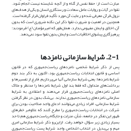
عبارت است از: حفظ نفس از گناه و از آنچه شایسته نیست انجام شود.
تقوا در آیات و روایات عامل سعادت و رستگاری انسان و یکی از هدف‌های
نزول قرآن
معرفی شده و رعایت آن مورد تأکید فراوان قرار گرفته است‌.
همچنین در اهمیت و ضرورت تقوا ذکر این نکته ضروری است که بدون
آن، اخلاق و ایمان مفهومی ندارد، همان‌‌طور که امیرمؤمنان (ع) فرمودند:
پرهیزگاری پیشوای اخلاقیات است و ایمان بدون تقوا سود نمی‌دهد.
2-1. شرایط سازمانی نامزدها
پس از ذکر شرایط شخصی نامزدهای ریاست‌جمهوری که در قانون
اساسی و قانون انتخابات ریاست‌جمهوری بود، اکنون به ذکر بند دوم
شرایط نامزدها؛ یعنی شرایط سازمانی آنها می‌پردازیم. فارغ از تفسیرها و
برداشت‌های متداول که فقط بند اول شرایط نامزدها را مدنظر و ملاک
اصلی نامزدهای ریاست‌جمهوری قرار می‌دهند و اعتقادی به شرایط
سازمانی نامزدهای ریاست‌جمهوری ندارند. بی‌شک بدون در نظر گرفتن
شرایط سازمانی، افراد زیادی می‌توانند ادعای واجد صلاحیت بودن برای
شرکت در انتخابات ریاست‌جمهوری را مطرح کنند که علاوه‌بر خطرهای
ظهور این تفکر در جامعه، شأن، منزلت و جایگاه ریاست‌جمهوری هم تا حد
بسیار زیادی زیر سؤال خواهد رفت. از‌این‌رو ذکر شرایط سازمانی امری
مهم و بی‌بدیل در انتخاب اشخاص واجد شرایط پست ریاست‌جمهوری