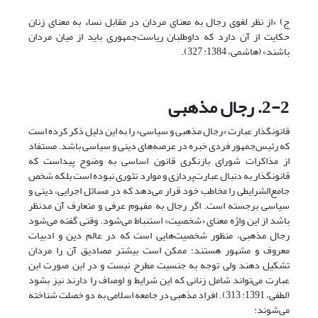
ج) «از نظر لغوی رجال به معنای مردان در مقابل نساء به معنای زنان
حکایت از آن دارد که داوطلبان ریاست‌جمهوری باید از میان مردان
باشند» (هاشمی، 1384: 327).
2-2. رجال مذهبی
قانونگذار عبارت «رجال مذهبی و سیاسی» را به این دلیل ذکر کرده است
که رئیس‌جمهور فردی خبره در عرصه‌های دینی و سیاسی باشد. مستفاد
از مذاکرات شورای بازنگری قانون اساسی به وضوح پیداست که
قانونگذار به دنبال عبارت‌پردازی و موارد تئوری نبوده است بلکه شخص
جامع‌الشرایطی را مخاطب خود قرار می‌دهد که در مسائل اجرایی، دینی و
سیاسی برجسته است. اگر رجال به مفهوم عرفی و متعارف آن مد‌نظر
باشد از این واژه معنای «شخصیت» استنباط می‌شود. وقتی گفته می‌شود
رجال مذهبی، منظور شخصیت‌هایی است که در عالم دین و ادبیات
معروف و مشهور هستند؛ ممکن است بیشتر مصادیق آن را مردان
تشکیل دهند ولی توجه به جنسیت مطرح نیست و در این صورت این
عبارت می‌تواند شامل زنانی که این شرایط و اوصاف را دارند نیز بشود
(لطفی، 1391: 313). افراد مذهبی در جامعه اسلامی به دو خصلت شناخته
می‌شوند: