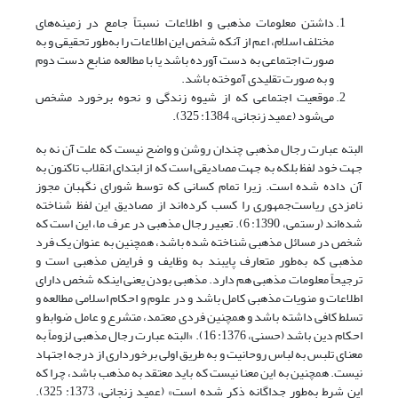
داشتن معلومات مذهبی و اطلاعات نسبتاً جامع در زمینه‌های
مختلف اسلام، اعم از آنکه شخص این اطلاعات را به‌طور تحقیقی و به
صورت اجتماعی به دست آورده باشد یا با مطالعه منابع دست دوم
و به صورت تقلیدی آموخته باشد.
موقعیت اجتماعی که از شیوه زندگی و نحوه برخورد مشخص
می‌شود (عمید زنجانی، 1384: 325).
البته عبارت رجال مذهبی چندان روشن و واضح نیست که علت آن نه به
جهت خود لفظ بلکه به جهت مصادیقی است که از ابتدای انقلاب تاکنون به
آن داده شده است. زیرا تمام کسانی که توسط شورای نگهبان مجوز
نامزدی ریاست‌جمهوری را کسب کرده‌اند از مصادیق این لفظ شناخته
شده‌اند (رستمی، 1390: 6). تعبیر رجال مذهبی در عرف ما، این است که
شخص در مسائل مذهبی شناخته شده باشد، همچنین به عنوان یک فرد
مذهبی که به‌طور متعارف پایبند به وظایف و فرایض مذهبی است و
ترجیحاً معلومات مذهبی هم دارد. مذهبی بودن یعنی اینکه شخص دارای
اطلاعات و منویات مذهبی کامل باشد و در علوم و احکام اسلامی مطالعه و
تسلط کافی داشته باشد و همچنین فردی معتمد، متشرع و عامل ضوابط و
احکام دین باشد (حسنی، 1376: 16). «البته عبارت رجال مذهبی لزوماً به
معنای تلبس به لباس روحانیت و به طریق اولی برخورداری از درجه اجتهاد
نیست. همچنین به این معنا نیست که باید معتقد به مذهب باشد، چرا که
این شرط به‌طور جداگانه ذکر شده است» (عمید زنجانی، 1373: 325).