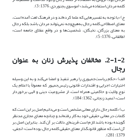
کلمه مردان استفاده می‌شد» (موسوی بجنوردی، 1376: 3).
ج) «با توجه به تفسیرهایی که علما کرده‌اند و در فرهنگ لغت آمده است،
معنای اصطلاحی کلمه رجال به‌هیچ‌وجه نمی‌تواند مردان باشد بلکه رجال
به معنای بزرگان، نخبگان، شخصیت‌ها و در واقع عقلای جامعه است»
(طالقانی، 1376: 5).
2-1-2. مخالفان پذیرش زنان به عنوان
رجال
الف) «حکم ریاست‌جمهوری را رهبر تنفیذ و امضا می‌کند و به این وسیله
اختیارات اجرایی و اقتدارات قانونی رئیس‌جمهور که معمولاً با اعلام یک
نوع ولایت و حاکمیتی همراه است، از مشروعیت دینی و الهی برخوردار
است» (عمید زنجانی، 1362: 184).
ب) «کلمه رجال دارای معانی مشخص است و می‌دانیم اصل بر این است که
کلمات در معانی حقیقی خود به کار رفته‌اند و چنانچه معنای مجازی مدنظر
گوینده بوده باشد لازم است قرینه‌ای دلالت بر آن کند. بنابراین اصل بر
آن است که منظور قانونگذار معنای حقیقی کلمه رجال بوده است» (نجفی،
1379: 281).