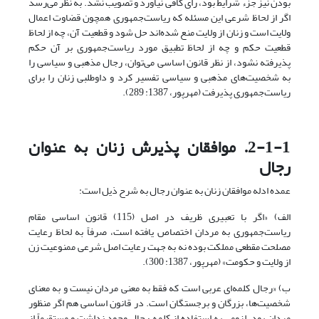
بودن نیز جزء شرایط بود، رأی کافی نیاورد و تصویب نشد. به نظر می‌رسد
اگر از لحاظ شرعی این مسئله که ریاست‌جمهوری همچون قضاوت اعمال
ولایت است و زنان از ولایت منع شده‌اند حل شود و قطعیت آن، چه از لحاظ
قطعیت حکم و چه از لحاظ تطبیق مورد ریاست‌جمهوری بر آن حکم
پذیرفته نشود، از نظر قانون اساسی می‌توان، رجال مذهبی و سیاسی را
به شخصیت‌های مذهبی و سیاسی تفسیر کرد و داوطلبی زنان را برای
ریاست‌جمهوری پذیرفت (مهرپور، 1387: 289).
2-1-1. موافقان پذیرش زنان به عنوان
رجال
عمده ادله موافقان زنان به عنوان رجال به شرح ذیل است:
الف) «اگر با تعبیری ظریف در اصل (115) قانون اساسی مقام
ریاست‌جمهوری به مردان اختصاص یافته است، صرفاً به لحاظ رعایت
مصلحت مقطعی مملکت بوده نه به جهت رعایت اصل شرعی ممنوعیت زن
از ولایت و حکومت» (مهرپور، 1387: 300).
ب) «رجال کلمه‌ای عربی است که فقط به معنی مردان نیست و به معنای
شخصیت‌ها، بزرگان و برجستگان است. در قانون اساسی هم اگر منظور
مردان بود، لزومی به استفاده از کلمه رجال وجود نداشت و مستقیماً از