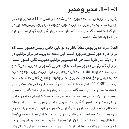
1-1-3. مدیر و مدبر
یکی از شرایط ریاست‌جمهوری ذکر شده در اصل (115)، مدیر و مدبر
بودن است. به نظر می‌رسد این عنوان دو وصف را برای رئیس‌جمهور در
نظر گرفته است. گفتنی است که نظر تفسیری از شورای نگهبان هم درباره
این اصل ارائه نشده است.
الف
) شرط مدیر بودن قطعاً ناظر به توانایی خاص رئیس‌جمهور است که
برای اداره امور کشور ضروری است، این سطح مدیریت فراتر از توانایی در
اداره یک سازمان است چرا که مبتنی‌بر توانایی مدیریت کلان کشور است.
برای اینکه رئیس‌جمهور سیاست‌های اجرایی کشور را مدیریت می‌کند و
نسبت به کمبودها اطلاعات کافی در اختیار دارد، این ضرورت وجود دارد
که به مبانی و مؤلفه‌های تدبیر و تدبر وقوف و اطلاع کافی داشته باشد
(رنجبر، 1391: 11). این شرط با کسب مدرک تحصیلی خاصی در مدیریت و
یا سابقه مدیریت در دستگاه خاص، سازمان یا وزارتخانه قابل تحصیل
نیست. بر این اساس سابقه مدیریت بر یک دستگاه اجرایی خاص، دلیل
توانایی مدیریت امور کشور به عنوان رئیس‌جمهور نیست. از جمله
مشکلاتی که برای مدیران و کارگزاران کشور در قوانین و مقررات درج
می‌شود، نبود شرایط عینی قابل احراز است. به این معنا که هیچ‌گونه
ضابطه‌ای وجود ندارد تا در این باره شورای نگهبان بتواند توانایی مدیریت
را در خصوص کاندیداها احراز کند. این امر به خصوص برای کسانی که