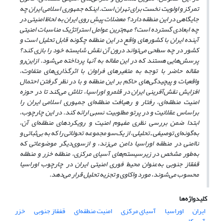
تمرکز و اولویت نخست برای تهران است. اینکه جمهوری اسلامی ایران چه
جایگاهی در این منطقه دارد؟ معضلات پیشِ روی ایران به لحاظ امنیتی در
چه ابعادی گسترده است؟ مهم‌ترین عوامل استراتژیک مناسبات امنیتی
آینده ایران با کشورهای واقع در این منطقه چگونه قابل تحلیل است و
کشور در چه سطحی می‌تواند درون آن نقش شایسته خود را بازی کند؟
پرسش‌هایی هستند که در این مقاله به آنها پرداخته می‌شود. از‌این‌رو
مقاله حاضر با توجه به متغیرهای فراوان با اثرگذاری‌های متفاوت،
واقعیات و پیچیدگی‌های حاکم بر این منطقه و با در نظر گرفتن احتمال
افزایش نقش‌آفرینی ایران در قلمرو اوراسیا، تلاش می‌کند تا در حوزه
امنیت منطقه‌ای، رفتار و رهیافت منطقه‌ای جمهوری اسلامی ایران را
براساس عقلانیت و در پرتو مطلوبیت نسبی ارائه کند. در این چارچوب،
ابتدا ضمن بررسی نظری مفهوم امنیت و رویکردهای منطقه‌ای آن،
به‌گونه‌ای توصیفی ـ تحلیلی، از یک‌سو مجموعه تحولاتی را که به بی‌ثباتی و
ناامنی در منطقه اوراسیا دامن می‌زند، و از‌سوی‌دیگر موضوعاتی که
به‌طور مشخص در زیرسیستم‌های آسیای مرکزی، منطقه خزر و منطقه
قفقاز جنوبی به‌عنوان محیط فوری امنیتی ایران در چارچوب اوراسیا
محسوب می‌شوند، مورد واکاوی و تجزیه تحلیل قرار می‌دهد.
کلیدواژه‌ها
ایران
اوراسیا
آسیای مرکزی
امنیت منطقه‌ای
قفقاز جنوبی
خزر